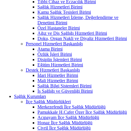
Tıbbi Cihaz ve Eczacılık Birimi
Sağlık Hizmetleri Birimi
Kamu Sağlık Tesisleri Birimi
Sağlık Hizmetleri İzleme, Değerlendirme ve
Denetimi Birimi
Özel Hastaneler Birimi
Ağız ve Diş Sağlığı Hizmetleri Birimi
Doku, Organ Nakli ve Diyaliz Hizmetleri Birimi
Personel Hizmetleri Başkanlığı
Atama Birimi
Özlük İşleri Birimi
Disiplin İşlemleri Birimi
Eğitim Hizmetleri Birimi
Destek Hizmetleri Başkanlığı
İdari Hizmetler Birimi
Mali Hizmetler Birimi
Sağlık Bilgi Sistemleri Birimi
İş Sağlığı ve Güvenliği Birimi
Sağlık Kurumları
İlçe Sağlık Müdürlükleri
Merkezefendi İlçe Sağlık Müdürlüğü
Pamukkale H.Cafer Özer İlçe Sağlık Müdürlüğü
Acıpayam İlçe Sağlık Müdürlüğü
Honaz İlçe Sağlık Müdürlüğü
Çivril İlçe Sağlık Müdürlüğü