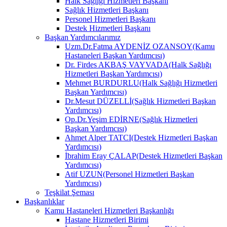
Halk Sağlığı Hizmetleri Başkanı
Sağlık Hizmetleri Başkanı
Personel Hizmetleri Başkanı
Destek Hizmetleri Başkanı
Başkan Yardımcılarımız
Uzm.Dr.Fatma AYDENİZ OZANSOY(Kamu
Hastaneleri Başkan Yardımcısı)
Dr. Firdes AKBAŞ VAYVADA(Halk Sağlığı
Hizmetleri Başkan Yardımcısı)
Mehmet BURDURLU(Halk Sağlığı Hizmetleri
Başkan Yardımcısı)
Dr.Mesut DÜZELLİ(Sağlık Hizmetleri Başkan
Yardımcısı)
Op.Dr.Yeşim EDİRNE(Sağlık Hizmetleri
Başkan Yardımcısı)
Ahmet Alper TATCI(Destek Hizmetleri Başkan
Yardımcısı)
İbrahim Eray ÇALAP(Destek Hizmetleri Başkan
Yardımcısı)
Atif UZUN(Personel Hizmetleri Başkan
Yardımcısı)
Teşkilat Şeması
Başkanlıklar
Kamu Hastaneleri Hizmetleri Başkanlığı
Hastane Hizmetleri Birimi