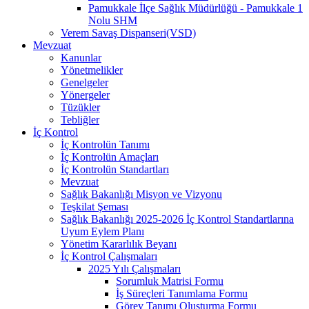
Pamukkale İlçe Sağlık Müdürlüğü - Pamukkale 1
Nolu SHM
Verem Savaş Dispanseri(VSD)
Mevzuat
Kanunlar
Yönetmelikler
Genelgeler
Yönergeler
Tüzükler
Tebliğler
İç Kontrol
İç Kontrolün Tanımı
İç Kontrolün Amaçları
İç Kontrolün Standartları
Mevzuat
Sağlık Bakanlığı Misyon ve Vizyonu
Teşkilat Şeması
Sağlık Bakanlığı 2025-2026 İç Kontrol Standartlarına
Uyum Eylem Planı
Yönetim Kararlılık Beyanı
İç Kontrol Çalışmaları
2025 Yılı Çalışmaları
Sorumluk Matrisi Formu
İş Süreçleri Tanımlama Formu
Görev Tanımı Oluşturma Formu