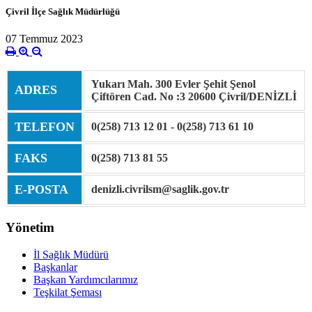
Çivril İlçe Sağlık Müdürlüğü
07 Temmuz 2023
Yukarı Mah. 300 Evler Şehit Şenol
ADRES
Çiftören Cad. No :3 20600 Çivril/DENİZLİ
TELEFON
0(258) 713 12 01 - 0(258) 713 61 10
FAKS
0(258) 713 81 55
E-POSTA
denizli.civrilsm@saglik.gov.tr
Yönetim
İl Sağlık Müdürü
Başkanlar
Başkan Yardımcılarımız
Teşkilat Şeması