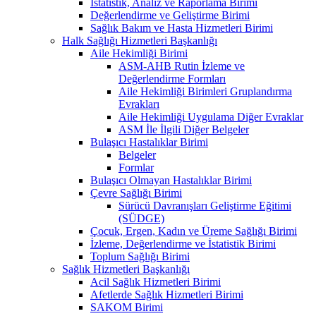
İstatistik, Analiz ve Raporlama Birimi
Değerlendirme ve Geliştirme Birimi
Sağlık Bakım ve Hasta Hizmetleri Birimi
Halk Sağlığı Hizmetleri Başkanlığı
Aile Hekimliği Birimi
ASM-AHB Rutin İzleme ve
Değerlendirme Formları
Aile Hekimliği Birimleri Gruplandırma
Evrakları
Aile Hekimliği Uygulama Diğer Evraklar
ASM İle İlgili Diğer Belgeler
Bulaşıcı Hastalıklar Birimi
Belgeler
Formlar
Bulaşıcı Olmayan Hastalıklar Birimi
Çevre Sağlığı Birimi
Sürücü Davranışları Geliştirme Eğitimi
(SÜDGE)
Çocuk, Ergen, Kadın ve Üreme Sağlığı Birimi
İzleme, Değerlendirme ve İstatistik Birimi
Toplum Sağlığı Birimi
Sağlık Hizmetleri Başkanlığı
Acil Sağlık Hizmetleri Birimi
Afetlerde Sağlık Hizmetleri Birimi
SAKOM Birimi