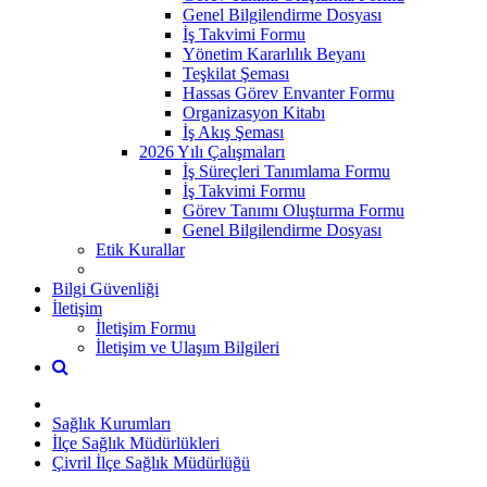
Genel Bilgilendirme Dosyası
İş Takvimi Formu
Yönetim Kararlılık Beyanı
Teşkilat Şeması
Hassas Görev Envanter Formu
Organizasyon Kitabı
İş Akış Şeması
2026 Yılı Çalışmaları
İş Süreçleri Tanımlama Formu
İş Takvimi Formu
Görev Tanımı Oluşturma Formu
Genel Bilgilendirme Dosyası
Etik Kurallar
Bilgi Güvenliği
İletişim
İletişim Formu
İletişim ve Ulaşım Bilgileri
Sağlık Kurumları
İlçe Sağlık Müdürlükleri
Çivril İlçe Sağlık Müdürlüğü