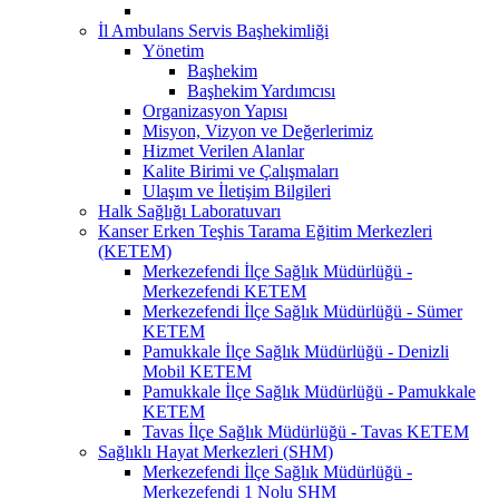
İl Ambulans Servis Başhekimliği
Yönetim
Başhekim
Başhekim Yardımcısı
Organizasyon Yapısı
Misyon, Vizyon ve Değerlerimiz
Hizmet Verilen Alanlar
Kalite Birimi ve Çalışmaları
Ulaşım ve İletişim Bilgileri
Halk Sağlığı Laboratuvarı
Kanser Erken Teşhis Tarama Eğitim Merkezleri
(KETEM)
Merkezefendi İlçe Sağlık Müdürlüğü -
Merkezefendi KETEM
Merkezefendi İlçe Sağlık Müdürlüğü - Sümer
KETEM
Pamukkale İlçe Sağlık Müdürlüğü - Denizli
Mobil KETEM
Pamukkale İlçe Sağlık Müdürlüğü - Pamukkale
KETEM
Tavas İlçe Sağlık Müdürlüğü - Tavas KETEM
Sağlıklı Hayat Merkezleri (SHM)
Merkezefendi İlçe Sağlık Müdürlüğü -
Merkezefendi 1 Nolu SHM