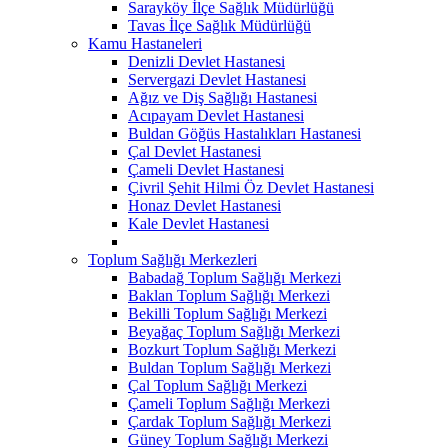
Sarayköy İlçe Sağlık Müdürlüğü
Tavas İlçe Sağlık Müdürlüğü
Kamu Hastaneleri
Denizli Devlet Hastanesi
Servergazi Devlet Hastanesi
Ağız ve Diş Sağlığı Hastanesi
Acıpayam Devlet Hastanesi
Buldan Göğüs Hastalıkları Hastanesi
Çal Devlet Hastanesi
Çameli Devlet Hastanesi
Çivril Şehit Hilmi Öz Devlet Hastanesi
Honaz Devlet Hastanesi
Kale Devlet Hastanesi
Toplum Sağlığı Merkezleri
Babadağ Toplum Sağlığı Merkezi
Baklan Toplum Sağlığı Merkezi
Bekilli Toplum Sağlığı Merkezi
Beyağaç Toplum Sağlığı Merkezi
Bozkurt Toplum Sağlığı Merkezi
Buldan Toplum Sağlığı Merkezi
Çal Toplum Sağlığı Merkezi
Çameli Toplum Sağlığı Merkezi
Çardak Toplum Sağlığı Merkezi
Güney Toplum Sağlığı Merkezi