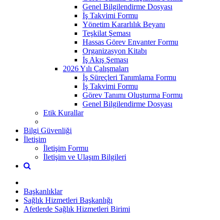
Genel Bilgilendirme Dosyası
İş Takvimi Formu
Yönetim Kararlılık Beyanı
Teşkilat Şeması
Hassas Görev Envanter Formu
Organizasyon Kitabı
İş Akış Şeması
2026 Yılı Çalışmaları
İş Süreçleri Tanımlama Formu
İş Takvimi Formu
Görev Tanımı Oluşturma Formu
Genel Bilgilendirme Dosyası
Etik Kurallar
Bilgi Güvenliği
İletişim
İletişim Formu
İletişim ve Ulaşım Bilgileri
Başkanlıklar
Sağlık Hizmetleri Başkanlığı
Afetlerde Sağlık Hizmetleri Birimi