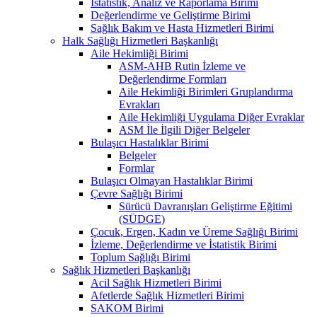
İstatistik, Analiz ve Raporlama Birimi
Değerlendirme ve Geliştirme Birimi
Sağlık Bakım ve Hasta Hizmetleri Birimi
Halk Sağlığı Hizmetleri Başkanlığı
Aile Hekimliği Birimi
ASM-AHB Rutin İzleme ve
Değerlendirme Formları
Aile Hekimliği Birimleri Gruplandırma
Evrakları
Aile Hekimliği Uygulama Diğer Evraklar
ASM İle İlgili Diğer Belgeler
Bulaşıcı Hastalıklar Birimi
Belgeler
Formlar
Bulaşıcı Olmayan Hastalıklar Birimi
Çevre Sağlığı Birimi
Sürücü Davranışları Geliştirme Eğitimi
(SÜDGE)
Çocuk, Ergen, Kadın ve Üreme Sağlığı Birimi
İzleme, Değerlendirme ve İstatistik Birimi
Toplum Sağlığı Birimi
Sağlık Hizmetleri Başkanlığı
Acil Sağlık Hizmetleri Birimi
Afetlerde Sağlık Hizmetleri Birimi
SAKOM Birimi