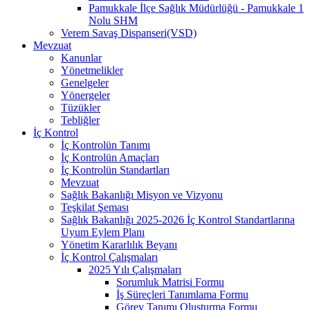
Pamukkale İlçe Sağlık Müdürlüğü - Pamukkale 1
Nolu SHM
Verem Savaş Dispanseri(VSD)
Mevzuat
Kanunlar
Yönetmelikler
Genelgeler
Yönergeler
Tüzükler
Tebliğler
İç Kontrol
İç Kontrolün Tanımı
İç Kontrolün Amaçları
İç Kontrolün Standartları
Mevzuat
Sağlık Bakanlığı Misyon ve Vizyonu
Teşkilat Şeması
Sağlık Bakanlığı 2025-2026 İç Kontrol Standartlarına
Uyum Eylem Planı
Yönetim Kararlılık Beyanı
İç Kontrol Çalışmaları
2025 Yılı Çalışmaları
Sorumluk Matrisi Formu
İş Süreçleri Tanımlama Formu
Görev Tanımı Oluşturma Formu