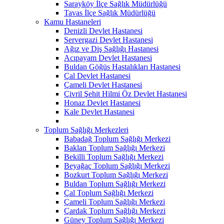
Sarayköy İlçe Sağlık Müdürlüğü
Tavas İlçe Sağlık Müdürlüğü
Kamu Hastaneleri
Denizli Devlet Hastanesi
Servergazi Devlet Hastanesi
Ağız ve Diş Sağlığı Hastanesi
Acıpayam Devlet Hastanesi
Buldan Göğüs Hastalıkları Hastanesi
Çal Devlet Hastanesi
Çameli Devlet Hastanesi
Çivril Şehit Hilmi Öz Devlet Hastanesi
Honaz Devlet Hastanesi
Kale Devlet Hastanesi
Toplum Sağlığı Merkezleri
Babadağ Toplum Sağlığı Merkezi
Baklan Toplum Sağlığı Merkezi
Bekilli Toplum Sağlığı Merkezi
Beyağaç Toplum Sağlığı Merkezi
Bozkurt Toplum Sağlığı Merkezi
Buldan Toplum Sağlığı Merkezi
Çal Toplum Sağlığı Merkezi
Çameli Toplum Sağlığı Merkezi
Çardak Toplum Sağlığı Merkezi
Güney Toplum Sağlığı Merkezi