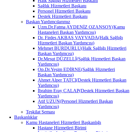
Halk Sağlığı Hizmetleri Başkanı
Sağlık Hizmetleri Başkanı
Personel Hizmetleri Başkanı
Destek Hizmetleri Başkanı
Başkan Yardımcılarımız
Uzm.Dr.Fatma AYDENİZ OZANSOY(Kamu
Hastaneleri Başkan Yardımcısı)
Dr. Firdes AKBAŞ VAYVADA(Halk Sağlığı
Hizmetleri Başkan Yardımcısı)
Mehmet BURDURLU(Halk Sağlığı Hizmetleri
Başkan Yardımcısı)
Dr.Mesut DÜZELLİ(Sağlık Hizmetleri Başkan
Yardımcısı)
Op.Dr.Yeşim EDİRNE(Sağlık Hizmetleri
Başkan Yardımcısı)
Ahmet Alper TATCI(Destek Hizmetleri Başkan
Yardımcısı)
İbrahim Eray ÇALAP(Destek Hizmetleri Başkan
Yardımcısı)
Atif UZUN(Personel Hizmetleri Başkan
Yardımcısı)
Teşkilat Şeması
Başkanlıklar
Kamu Hastaneleri Hizmetleri Başkanlığı
Hastane Hizmetleri Birimi