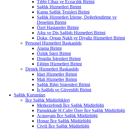
Tıbbi Cihaz ve Eczacılık Birimi
Sağlık Hizmetleri Birimi
Kamu Sağlık Tesisleri Birimi
Sağlık Hizmetleri İzleme, Değerlendirme ve
Denetimi Birimi
Özel Hastaneler Birimi
Ağız ve Diş Sağlığı Hizmetleri Birimi
Doku, Organ Nakli ve Diyaliz Hizmetleri Birimi
Personel Hizmetleri Başkanlığı
Atama Birimi
Özlük İşleri Birimi
Disiplin İşlemleri Birimi
Eğitim Hizmetleri Birimi
Destek Hizmetleri Başkanlığı
İdari Hizmetler Birimi
Mali Hizmetler Birimi
Sağlık Bilgi Sistemleri Birimi
İş Sağlığı ve Güvenliği Birimi
Sağlık Kurumları
İlçe Sağlık Müdürlükleri
Merkezefendi İlçe Sağlık Müdürlüğü
Pamukkale H.Cafer Özer İlçe Sağlık Müdürlüğü
Acıpayam İlçe Sağlık Müdürlüğü
Honaz İlçe Sağlık Müdürlüğü
Çivril İlçe Sağlık Müdürlüğü