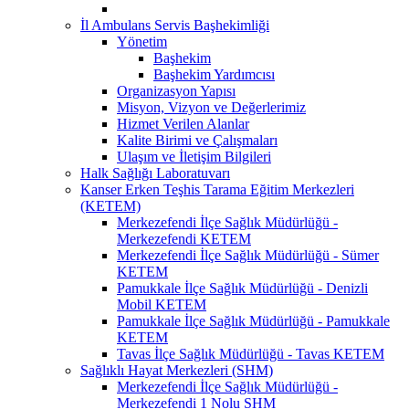
İl Ambulans Servis Başhekimliği
Yönetim
Başhekim
Başhekim Yardımcısı
Organizasyon Yapısı
Misyon, Vizyon ve Değerlerimiz
Hizmet Verilen Alanlar
Kalite Birimi ve Çalışmaları
Ulaşım ve İletişim Bilgileri
Halk Sağlığı Laboratuvarı
Kanser Erken Teşhis Tarama Eğitim Merkezleri
(KETEM)
Merkezefendi İlçe Sağlık Müdürlüğü -
Merkezefendi KETEM
Merkezefendi İlçe Sağlık Müdürlüğü - Sümer
KETEM
Pamukkale İlçe Sağlık Müdürlüğü - Denizli
Mobil KETEM
Pamukkale İlçe Sağlık Müdürlüğü - Pamukkale
KETEM
Tavas İlçe Sağlık Müdürlüğü - Tavas KETEM
Sağlıklı Hayat Merkezleri (SHM)
Merkezefendi İlçe Sağlık Müdürlüğü -
Merkezefendi 1 Nolu SHM