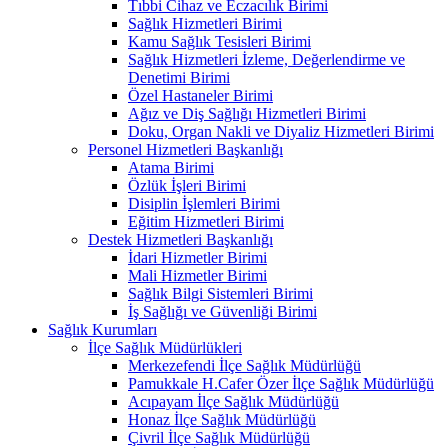
Tıbbi Cihaz ve Eczacılık Birimi
Sağlık Hizmetleri Birimi
Kamu Sağlık Tesisleri Birimi
Sağlık Hizmetleri İzleme, Değerlendirme ve
Denetimi Birimi
Özel Hastaneler Birimi
Ağız ve Diş Sağlığı Hizmetleri Birimi
Doku, Organ Nakli ve Diyaliz Hizmetleri Birimi
Personel Hizmetleri Başkanlığı
Atama Birimi
Özlük İşleri Birimi
Disiplin İşlemleri Birimi
Eğitim Hizmetleri Birimi
Destek Hizmetleri Başkanlığı
İdari Hizmetler Birimi
Mali Hizmetler Birimi
Sağlık Bilgi Sistemleri Birimi
İş Sağlığı ve Güvenliği Birimi
Sağlık Kurumları
İlçe Sağlık Müdürlükleri
Merkezefendi İlçe Sağlık Müdürlüğü
Pamukkale H.Cafer Özer İlçe Sağlık Müdürlüğü
Acıpayam İlçe Sağlık Müdürlüğü
Honaz İlçe Sağlık Müdürlüğü
Çivril İlçe Sağlık Müdürlüğü