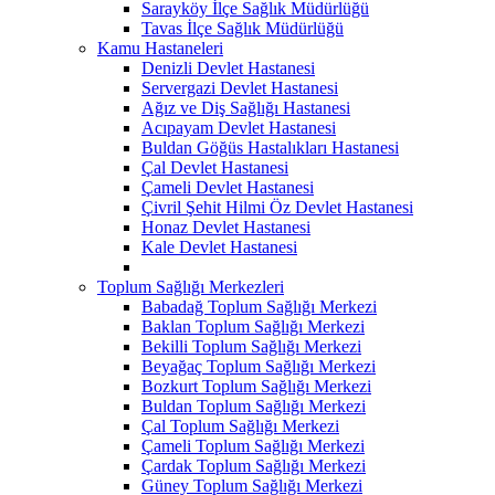
Sarayköy İlçe Sağlık Müdürlüğü
Tavas İlçe Sağlık Müdürlüğü
Kamu Hastaneleri
Denizli Devlet Hastanesi
Servergazi Devlet Hastanesi
Ağız ve Diş Sağlığı Hastanesi
Acıpayam Devlet Hastanesi
Buldan Göğüs Hastalıkları Hastanesi
Çal Devlet Hastanesi
Çameli Devlet Hastanesi
Çivril Şehit Hilmi Öz Devlet Hastanesi
Honaz Devlet Hastanesi
Kale Devlet Hastanesi
Toplum Sağlığı Merkezleri
Babadağ Toplum Sağlığı Merkezi
Baklan Toplum Sağlığı Merkezi
Bekilli Toplum Sağlığı Merkezi
Beyağaç Toplum Sağlığı Merkezi
Bozkurt Toplum Sağlığı Merkezi
Buldan Toplum Sağlığı Merkezi
Çal Toplum Sağlığı Merkezi
Çameli Toplum Sağlığı Merkezi
Çardak Toplum Sağlığı Merkezi
Güney Toplum Sağlığı Merkezi