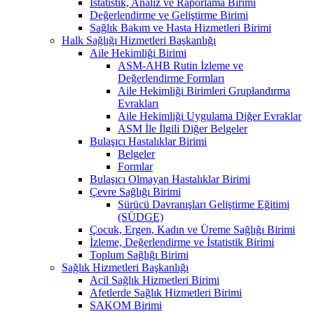
İstatistik, Analiz ve Raporlama Birimi
Değerlendirme ve Geliştirme Birimi
Sağlık Bakım ve Hasta Hizmetleri Birimi
Halk Sağlığı Hizmetleri Başkanlığı
Aile Hekimliği Birimi
ASM-AHB Rutin İzleme ve
Değerlendirme Formları
Aile Hekimliği Birimleri Gruplandırma
Evrakları
Aile Hekimliği Uygulama Diğer Evraklar
ASM İle İlgili Diğer Belgeler
Bulaşıcı Hastalıklar Birimi
Belgeler
Formlar
Bulaşıcı Olmayan Hastalıklar Birimi
Çevre Sağlığı Birimi
Sürücü Davranışları Geliştirme Eğitimi
(SÜDGE)
Çocuk, Ergen, Kadın ve Üreme Sağlığı Birimi
İzleme, Değerlendirme ve İstatistik Birimi
Toplum Sağlığı Birimi
Sağlık Hizmetleri Başkanlığı
Acil Sağlık Hizmetleri Birimi
Afetlerde Sağlık Hizmetleri Birimi
SAKOM Birimi