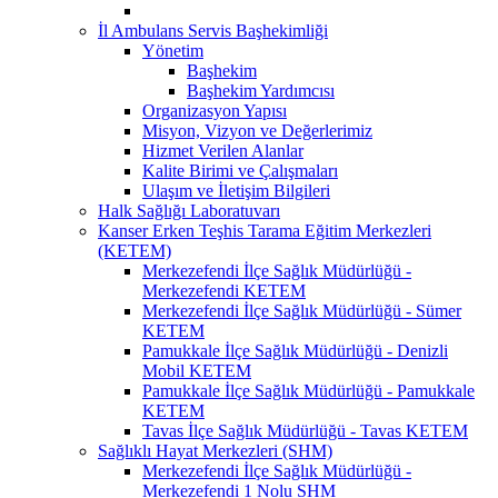
İl Ambulans Servis Başhekimliği
Yönetim
Başhekim
Başhekim Yardımcısı
Organizasyon Yapısı
Misyon, Vizyon ve Değerlerimiz
Hizmet Verilen Alanlar
Kalite Birimi ve Çalışmaları
Ulaşım ve İletişim Bilgileri
Halk Sağlığı Laboratuvarı
Kanser Erken Teşhis Tarama Eğitim Merkezleri
(KETEM)
Merkezefendi İlçe Sağlık Müdürlüğü -
Merkezefendi KETEM
Merkezefendi İlçe Sağlık Müdürlüğü - Sümer
KETEM
Pamukkale İlçe Sağlık Müdürlüğü - Denizli
Mobil KETEM
Pamukkale İlçe Sağlık Müdürlüğü - Pamukkale
KETEM
Tavas İlçe Sağlık Müdürlüğü - Tavas KETEM
Sağlıklı Hayat Merkezleri (SHM)
Merkezefendi İlçe Sağlık Müdürlüğü -
Merkezefendi 1 Nolu SHM