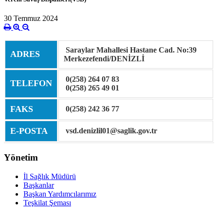
30 Temmuz 2024
Saraylar Mahallesi Hastane Cad. No:39
ADRES
Merkezefendi/DENİZLİ
0(258) 264 07 83
TELEFON
0(258) 265 49 01
FAKS
0(258) 242 36 77
E-POSTA
vsd.denizlil01@saglik.gov.tr
Yönetim
İl Sağlık Müdürü
Başkanlar
Başkan Yardımcılarımız
Teşkilat Şeması