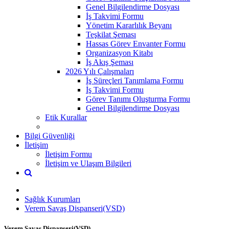
Genel Bilgilendirme Dosyası
İş Takvimi Formu
Yönetim Kararlılık Beyanı
Teşkilat Şeması
Hassas Görev Envanter Formu
Organizasyon Kitabı
İş Akış Şeması
2026 Yılı Çalışmaları
İş Süreçleri Tanımlama Formu
İş Takvimi Formu
Görev Tanımı Oluşturma Formu
Genel Bilgilendirme Dosyası
Etik Kurallar
Bilgi Güvenliği
İletişim
İletişim Formu
İletişim ve Ulaşım Bilgileri
Sağlık Kurumları
Verem Savaş Dispanseri(VSD)
Verem Savaş Dispanseri(VSD)