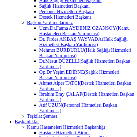
Halk Sağlığı Hizmetleri Başkanı
Sağlık Hizmetleri Başkanı
Personel Hizmetleri Başkanı
Destek Hizmetleri Başkanı
Başkan Yardımcılarımız
Uzm.Dr.Fatma AYDENİZ OZANSOY(Kamu
Hastaneleri Başkan Yardımcısı)
Dr. Firdes AKBAŞ VAYVADA(Halk Sağlığı
Hizmetleri Başkan Yardımcısı)
Mehmet BURDURLU(Halk Sağlığı Hizmetleri
Başkan Yardımcısı)
Dr.Mesut DÜZELLİ(Sağlık Hizmetleri Başkan
Yardımcısı)
Op.Dr.Yeşim EDİRNE(Sağlık Hizmetleri
Başkan Yardımcısı)
Ahmet Alper TATCI(Destek Hizmetleri Başkan
Yardımcısı)
İbrahim Eray ÇALAP(Destek Hizmetleri Başkan
Yardımcısı)
Atif UZUN(Personel Hizmetleri Başkan
Yardımcısı)
Teşkilat Şeması
Başkanlıklar
Kamu Hastaneleri Hizmetleri Başkanlığı
Hastane Hizmetleri Birimi