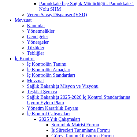
Pamukkale İlçe Sağlık Müdürlüğü - Pamukkale 1
Nolu SHM
Verem Savaş Dispanseri(VSD)
Mevzuat
Kanunlar
Yönetmelikler
Genelgeler
Yönergeler
Tüzükler
Tebliğler
İç Kontrol
İç Kontrolün Tanımı
İç Kontrolün Amaçları
İç Kontrolün Standartları
Mevzuat
Sağlık Bakanlığı Misyon ve Vizyonu
Teşkilat Şeması
Sağlık Bakanlığı 2025-2026 İç Kontrol Standartlarına
Uyum Eylem Planı
Yönetim Kararlılık Beyanı
İç Kontrol Çalışmaları
2025 Yılı Çalışmaları
Sorumluk Matrisi Formu
İş Süreçleri Tanımlama Formu
Görev Tanımı Oluşturma Formu