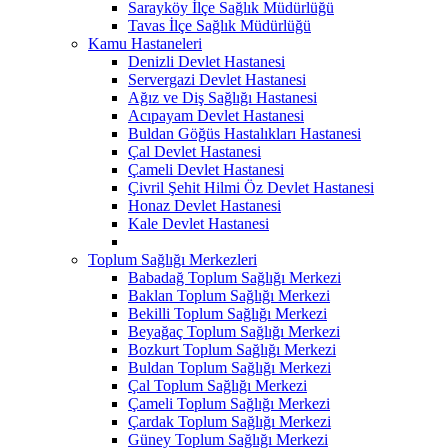
Sarayköy İlçe Sağlık Müdürlüğü
Tavas İlçe Sağlık Müdürlüğü
Kamu Hastaneleri
Denizli Devlet Hastanesi
Servergazi Devlet Hastanesi
Ağız ve Diş Sağlığı Hastanesi
Acıpayam Devlet Hastanesi
Buldan Göğüs Hastalıkları Hastanesi
Çal Devlet Hastanesi
Çameli Devlet Hastanesi
Çivril Şehit Hilmi Öz Devlet Hastanesi
Honaz Devlet Hastanesi
Kale Devlet Hastanesi
Toplum Sağlığı Merkezleri
Babadağ Toplum Sağlığı Merkezi
Baklan Toplum Sağlığı Merkezi
Bekilli Toplum Sağlığı Merkezi
Beyağaç Toplum Sağlığı Merkezi
Bozkurt Toplum Sağlığı Merkezi
Buldan Toplum Sağlığı Merkezi
Çal Toplum Sağlığı Merkezi
Çameli Toplum Sağlığı Merkezi
Çardak Toplum Sağlığı Merkezi
Güney Toplum Sağlığı Merkezi