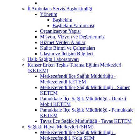
İl Ambulans Servis Başhekimliği
Yönetim
Başhekim
Başhekim Yardımcısı
Organizasyon Yapısı
Misyon, Vizyon ve Değerlerimiz
Hizmet Verilen Alanlar
Kalite Birimi ve Çalışmaları
Ulaşım ve İletişim Bilgileri
Halk Sağlığı Laboratuvarı
Kanser Erken Teşhis Tarama Eğitim Merkezleri
(KETEM)
Merkezefendi İlçe Sağlık Müdürlüğü -
Merkezefendi KETEM
Merkezefendi İlçe Sağlık Müdürlüğü - Sümer
KETEM
Pamukkale İlçe Sağlık Müdürlüğü - Denizli
Mobil KETEM
Pamukkale İlçe Sağlık Müdürlüğü - Pamukkale
KETEM
Tavas İlçe Sağlık Müdürlüğü - Tavas KETEM
Sağlıklı Hayat Merkezleri (SHM)
Merkezefendi İlçe Sağlık Müdürlüğü -
Merkezefendi 1 Nolu SHM