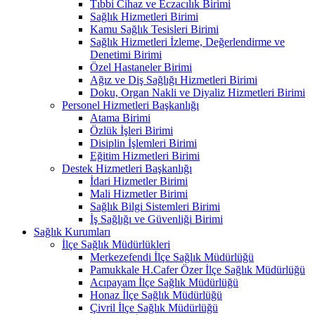
Tıbbi Cihaz ve Eczacılık Birimi
Sağlık Hizmetleri Birimi
Kamu Sağlık Tesisleri Birimi
Sağlık Hizmetleri İzleme, Değerlendirme ve
Denetimi Birimi
Özel Hastaneler Birimi
Ağız ve Diş Sağlığı Hizmetleri Birimi
Doku, Organ Nakli ve Diyaliz Hizmetleri Birimi
Personel Hizmetleri Başkanlığı
Atama Birimi
Özlük İşleri Birimi
Disiplin İşlemleri Birimi
Eğitim Hizmetleri Birimi
Destek Hizmetleri Başkanlığı
İdari Hizmetler Birimi
Mali Hizmetler Birimi
Sağlık Bilgi Sistemleri Birimi
İş Sağlığı ve Güvenliği Birimi
Sağlık Kurumları
İlçe Sağlık Müdürlükleri
Merkezefendi İlçe Sağlık Müdürlüğü
Pamukkale H.Cafer Özer İlçe Sağlık Müdürlüğü
Acıpayam İlçe Sağlık Müdürlüğü
Honaz İlçe Sağlık Müdürlüğü
Çivril İlçe Sağlık Müdürlüğü