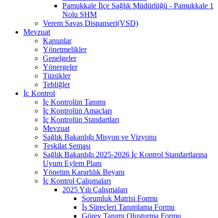
Pamukkale İlçe Sağlık Müdürlüğü - Pamukkale 1
Nolu SHM
Verem Savaş Dispanseri(VSD)
Mevzuat
Kanunlar
Yönetmelikler
Genelgeler
Yönergeler
Tüzükler
Tebliğler
İç Kontrol
İç Kontrolün Tanımı
İç Kontrolün Amaçları
İç Kontrolün Standartları
Mevzuat
Sağlık Bakanlığı Misyon ve Vizyonu
Teşkilat Şeması
Sağlık Bakanlığı 2025-2026 İç Kontrol Standartlarına
Uyum Eylem Planı
Yönetim Kararlılık Beyanı
İç Kontrol Çalışmaları
2025 Yılı Çalışmaları
Sorumluk Matrisi Formu
İş Süreçleri Tanımlama Formu
Görev Tanımı Oluşturma Formu