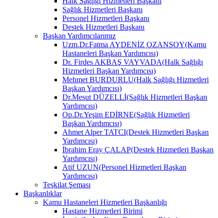
Halk Sağlığı Hizmetleri Başkanı
Sağlık Hizmetleri Başkanı
Personel Hizmetleri Başkanı
Destek Hizmetleri Başkanı
Başkan Yardımcılarımız
Uzm.Dr.Fatma AYDENİZ OZANSOY(Kamu
Hastaneleri Başkan Yardımcısı)
Dr. Firdes AKBAŞ VAYVADA(Halk Sağlığı
Hizmetleri Başkan Yardımcısı)
Mehmet BURDURLU(Halk Sağlığı Hizmetleri
Başkan Yardımcısı)
Dr.Mesut DÜZELLİ(Sağlık Hizmetleri Başkan
Yardımcısı)
Op.Dr.Yeşim EDİRNE(Sağlık Hizmetleri
Başkan Yardımcısı)
Ahmet Alper TATCI(Destek Hizmetleri Başkan
Yardımcısı)
İbrahim Eray ÇALAP(Destek Hizmetleri Başkan
Yardımcısı)
Atif UZUN(Personel Hizmetleri Başkan
Yardımcısı)
Teşkilat Şeması
Başkanlıklar
Kamu Hastaneleri Hizmetleri Başkanlığı
Hastane Hizmetleri Birimi