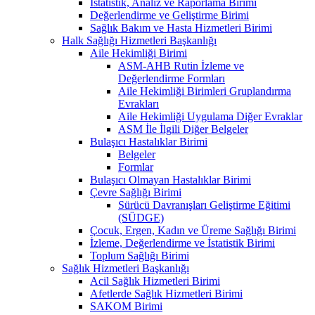
İstatistik, Analiz ve Raporlama Birimi
Değerlendirme ve Geliştirme Birimi
Sağlık Bakım ve Hasta Hizmetleri Birimi
Halk Sağlığı Hizmetleri Başkanlığı
Aile Hekimliği Birimi
ASM-AHB Rutin İzleme ve
Değerlendirme Formları
Aile Hekimliği Birimleri Gruplandırma
Evrakları
Aile Hekimliği Uygulama Diğer Evraklar
ASM İle İlgili Diğer Belgeler
Bulaşıcı Hastalıklar Birimi
Belgeler
Formlar
Bulaşıcı Olmayan Hastalıklar Birimi
Çevre Sağlığı Birimi
Sürücü Davranışları Geliştirme Eğitimi
(SÜDGE)
Çocuk, Ergen, Kadın ve Üreme Sağlığı Birimi
İzleme, Değerlendirme ve İstatistik Birimi
Toplum Sağlığı Birimi
Sağlık Hizmetleri Başkanlığı
Acil Sağlık Hizmetleri Birimi
Afetlerde Sağlık Hizmetleri Birimi
SAKOM Birimi