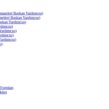
leri Başkan Yardımcısı)
leri Başkan Yardımcısı)
kan Yardımcısı)
dımcısı)
ardımcısı)
rdımcısı)
ardımcısı)
ı)
Formları
kları