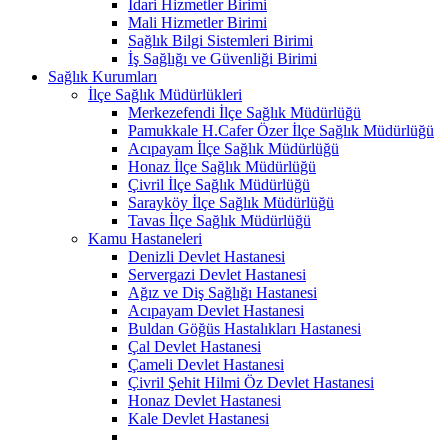
İdari Hizmetler Birimi
Mali Hizmetler Birimi
Sağlık Bilgi Sistemleri Birimi
İş Sağlığı ve Güvenliği Birimi
Sağlık Kurumları
İlçe Sağlık Müdürlükleri
Merkezefendi İlçe Sağlık Müdürlüğü
Pamukkale H.Cafer Özer İlçe Sağlık Müdürlüğü
Acıpayam İlçe Sağlık Müdürlüğü
Honaz İlçe Sağlık Müdürlüğü
Çivril İlçe Sağlık Müdürlüğü
Sarayköy İlçe Sağlık Müdürlüğü
Tavas İlçe Sağlık Müdürlüğü
Kamu Hastaneleri
Denizli Devlet Hastanesi
Servergazi Devlet Hastanesi
Ağız ve Diş Sağlığı Hastanesi
Acıpayam Devlet Hastanesi
Buldan Göğüs Hastalıkları Hastanesi
Çal Devlet Hastanesi
Çameli Devlet Hastanesi
Çivril Şehit Hilmi Öz Devlet Hastanesi
Honaz Devlet Hastanesi
Kale Devlet Hastanesi