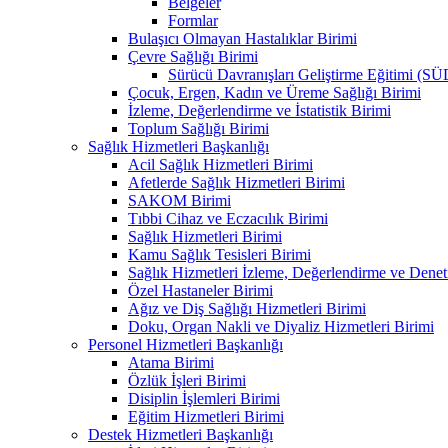
Belgeler
Formlar
Bulaşıcı Olmayan Hastalıklar Birimi
Çevre Sağlığı Birimi
Sürücü Davranışları Geliştirme Eğitimi (S
Çocuk, Ergen, Kadın ve Üreme Sağlığı Birimi
İzleme, Değerlendirme ve İstatistik Birimi
Toplum Sağlığı Birimi
Sağlık Hizmetleri Başkanlığı
Acil Sağlık Hizmetleri Birimi
Afetlerde Sağlık Hizmetleri Birimi
SAKOM Birimi
Tıbbi Cihaz ve Eczacılık Birimi
Sağlık Hizmetleri Birimi
Kamu Sağlık Tesisleri Birimi
Sağlık Hizmetleri İzleme, Değerlendirme ve Denet
Özel Hastaneler Birimi
Ağız ve Diş Sağlığı Hizmetleri Birimi
Doku, Organ Nakli ve Diyaliz Hizmetleri Birimi
Personel Hizmetleri Başkanlığı
Atama Birimi
Özlük İşleri Birimi
Disiplin İşlemleri Birimi
Eğitim Hizmetleri Birimi
Destek Hizmetleri Başkanlığı