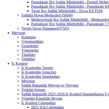
Pamukkale İlçe Sağlık Müdürlüğü - Denizli Mo
Pamukkale İlçe Sağlık Müdürlüğü - Pamukkale
Tavas İlçe Sağlık Müdürlüğü - Tavas KETEM
Sağlıklı Hayat Merkezleri (SHM)
Merkezefendi İlçe Sağlık Müdürlüğü - Merkezef
Pamukkale İlçe Sağlık Müdürlüğü - Pamukkale 
Verem Savaş Dispanseri(VSD)
Mevzuat
Kanunlar
Yönetmelikler
Genelgeler
Yönergeler
Tüzükler
Tebliğler
İç Kontrol
İç Kontrolün Tanımı
İç Kontrolün Amaçları
İç Kontrolün Standartları
Mevzuat
Sağlık Bakanlığı Misyon ve Vizyonu
Teşkilat Şeması
Sağlık Bakanlığı 2025-2026 İç Kontrol Standartlarına 
Yönetim Kararlılık Beyanı
İç Kontrol Çalışmaları
2025 Yılı Çalışmaları