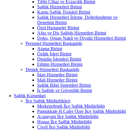
Tıbbi Cihaz ve Eczacılık Birimi
Sağlık Hizmetleri Birimi
Kamu Sağlık Tesisleri Birimi
Sağlık Hizmetleri İzleme, Değerlendirme ve
Denetimi Birimi
Özel Hastaneler Birimi
Ağız ve Diş Sağlığı Hizmetleri Birimi
Doku, Organ Nakli ve Diyaliz Hizmetleri Birimi
Personel Hizmetleri Başkanlığı
Atama Birimi
Özlük İşleri Birimi
Disiplin İşlemleri Birimi
Eğitim Hizmetleri Birimi
Destek Hizmetleri Başkanlığı
İdari Hizmetler Birimi
Mali Hizmetler Birimi
Sağlık Bilgi Sistemleri Birimi
İş Sağlığı ve Güvenliği Birimi
Sağlık Kurumları
İlçe Sağlık Müdürlükleri
Merkezefendi İlçe Sağlık Müdürlüğü
Pamukkale H.Cafer Özer İlçe Sağlık Müdürlüğü
Acıpayam İlçe Sağlık Müdürlüğü
Honaz İlçe Sağlık Müdürlüğü
Çivril İlçe Sağlık Müdürlüğü