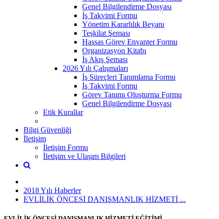
Genel Bilgilendirme Dosyası
İş Takvimi Formu
Yönetim Kararlılık Beyanı
Teşkilat Şeması
Hassas Görev Envanter Formu
Organizasyon Kitabı
İş Akış Şeması
2026 Yılı Çalışmaları
İş Süreçleri Tanımlama Formu
İş Takvimi Formu
Görev Tanımı Oluşturma Formu
Genel Bilgilendirme Dosyası
Etik Kurallar
Bilgi Güvenliği
İletişim
İletişim Formu
İletişim ve Ulaşım Bilgileri
2018 Yılı Haberler
EVLİLİK ÖNCESİ DANIŞMANLIK HİZMETİ ...
EVLİLİK ÖNCESİ DANIŞMANLIK HİZMETİ EĞİTİMİ