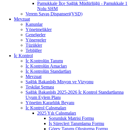
Pamukkale İlçe Sağlık Müdürlüğü - Pamukkale 1
Nolu SHM
Verem Savaş Dispanseri(VSD)
Mevzuat
Kanunlar
Yönetmelikler
Genelgeler
Yönergeler
Tüzükler
Tebliğler
İç Kontrol
İç Kontrolün Tanımı
İç Kontrolün Amaçları
İç Kontrolün Standartları
Mevzuat
Sağlık Bakanlığı Misyon ve Vizyonu
Teşkilat Şeması
Sağlık Bakanlığı 2025-2026 İç Kontrol Standartlarına
Uyum Eylem Planı
Yönetim Kararlılık Beyanı
İç Kontrol Çalışmaları
2025 Yılı Çalışmaları
Sorumluk Matrisi Formu
İş Süreçleri Tanımlama Formu
Görev Tanımı Oluşturma Formu