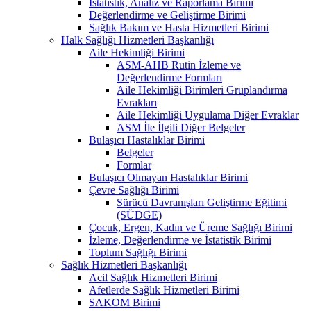
İstatistik, Analiz ve Raporlama Birimi
Değerlendirme ve Geliştirme Birimi
Sağlık Bakım ve Hasta Hizmetleri Birimi
Halk Sağlığı Hizmetleri Başkanlığı
Aile Hekimliği Birimi
ASM-AHB Rutin İzleme ve
Değerlendirme Formları
Aile Hekimliği Birimleri Gruplandırma
Evrakları
Aile Hekimliği Uygulama Diğer Evraklar
ASM İle İlgili Diğer Belgeler
Bulaşıcı Hastalıklar Birimi
Belgeler
Formlar
Bulaşıcı Olmayan Hastalıklar Birimi
Çevre Sağlığı Birimi
Sürücü Davranışları Geliştirme Eğitimi
(SÜDGE)
Çocuk, Ergen, Kadın ve Üreme Sağlığı Birimi
İzleme, Değerlendirme ve İstatistik Birimi
Toplum Sağlığı Birimi
Sağlık Hizmetleri Başkanlığı
Acil Sağlık Hizmetleri Birimi
Afetlerde Sağlık Hizmetleri Birimi
SAKOM Birimi