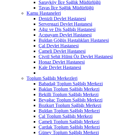
Sarayköy İlçe Sağlık Müdürlüğü
Tavas İlçe Sağlık Müdürlüğü
Kamu Hastaneleri
Denizli Devlet Hastanesi
Servergazi Devlet Hastanesi
Ağız ve Diş Sağlığı Hastanesi
Acıpayam Devlet Hastanesi
Buldan Göğüs Hastalıkları Hastanesi
Çal Devlet Hastanesi
Çameli Devlet Hastanesi
Çivril Şehit Hilmi Öz Devlet Hastanesi
Honaz Devlet Hastanesi
Kale Devlet Hastanesi
Toplum Sağlığı Merkezleri
Babadağ Toplum Sağlığı Merkezi
Baklan Toplum Sağlığı Merkezi
Bekilli Toplum Sağlığı Merkezi
Beyağaç Toplum Sağlığı Merkezi
Bozkurt Toplum Sağlığı Merkezi
Buldan Toplum Sağlığı Merkezi
Çal Toplum Sağlığı Merkezi
Çameli Toplum Sağlığı Merkezi
Çardak Toplum Sağlığı Merkezi
Güney Toplum Sağlığı Merkezi