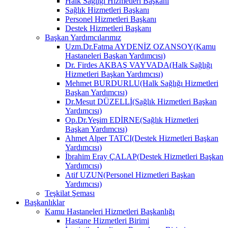
Halk Sağlığı Hizmetleri Başkanı
Sağlık Hizmetleri Başkanı
Personel Hizmetleri Başkanı
Destek Hizmetleri Başkanı
Başkan Yardımcılarımız
Uzm.Dr.Fatma AYDENİZ OZANSOY(Kamu
Hastaneleri Başkan Yardımcısı)
Dr. Firdes AKBAŞ VAYVADA(Halk Sağlığı
Hizmetleri Başkan Yardımcısı)
Mehmet BURDURLU(Halk Sağlığı Hizmetleri
Başkan Yardımcısı)
Dr.Mesut DÜZELLİ(Sağlık Hizmetleri Başkan
Yardımcısı)
Op.Dr.Yeşim EDİRNE(Sağlık Hizmetleri
Başkan Yardımcısı)
Ahmet Alper TATCI(Destek Hizmetleri Başkan
Yardımcısı)
İbrahim Eray ÇALAP(Destek Hizmetleri Başkan
Yardımcısı)
Atif UZUN(Personel Hizmetleri Başkan
Yardımcısı)
Teşkilat Şeması
Başkanlıklar
Kamu Hastaneleri Hizmetleri Başkanlığı
Hastane Hizmetleri Birimi