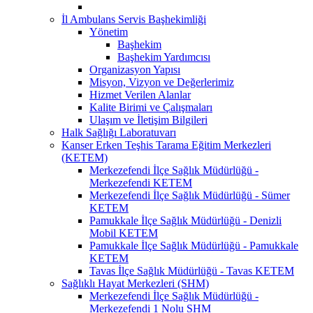
İl Ambulans Servis Başhekimliği
Yönetim
Başhekim
Başhekim Yardımcısı
Organizasyon Yapısı
Misyon, Vizyon ve Değerlerimiz
Hizmet Verilen Alanlar
Kalite Birimi ve Çalışmaları
Ulaşım ve İletişim Bilgileri
Halk Sağlığı Laboratuvarı
Kanser Erken Teşhis Tarama Eğitim Merkezleri
(KETEM)
Merkezefendi İlçe Sağlık Müdürlüğü -
Merkezefendi KETEM
Merkezefendi İlçe Sağlık Müdürlüğü - Sümer
KETEM
Pamukkale İlçe Sağlık Müdürlüğü - Denizli
Mobil KETEM
Pamukkale İlçe Sağlık Müdürlüğü - Pamukkale
KETEM
Tavas İlçe Sağlık Müdürlüğü - Tavas KETEM
Sağlıklı Hayat Merkezleri (SHM)
Merkezefendi İlçe Sağlık Müdürlüğü -
Merkezefendi 1 Nolu SHM