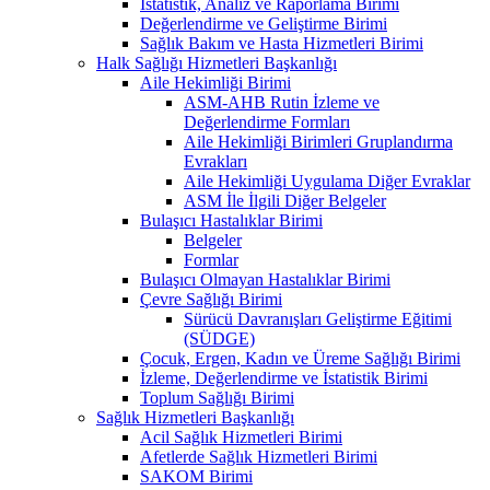
İstatistik, Analiz ve Raporlama Birimi
Değerlendirme ve Geliştirme Birimi
Sağlık Bakım ve Hasta Hizmetleri Birimi
Halk Sağlığı Hizmetleri Başkanlığı
Aile Hekimliği Birimi
ASM-AHB Rutin İzleme ve
Değerlendirme Formları
Aile Hekimliği Birimleri Gruplandırma
Evrakları
Aile Hekimliği Uygulama Diğer Evraklar
ASM İle İlgili Diğer Belgeler
Bulaşıcı Hastalıklar Birimi
Belgeler
Formlar
Bulaşıcı Olmayan Hastalıklar Birimi
Çevre Sağlığı Birimi
Sürücü Davranışları Geliştirme Eğitimi
(SÜDGE)
Çocuk, Ergen, Kadın ve Üreme Sağlığı Birimi
İzleme, Değerlendirme ve İstatistik Birimi
Toplum Sağlığı Birimi
Sağlık Hizmetleri Başkanlığı
Acil Sağlık Hizmetleri Birimi
Afetlerde Sağlık Hizmetleri Birimi
SAKOM Birimi