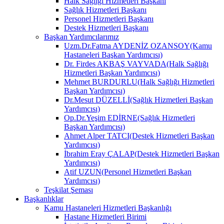
Halk Sağlığı Hizmetleri Başkanı
Sağlık Hizmetleri Başkanı
Personel Hizmetleri Başkanı
Destek Hizmetleri Başkanı
Başkan Yardımcılarımız
Uzm.Dr.Fatma AYDENİZ OZANSOY(Kamu
Hastaneleri Başkan Yardımcısı)
Dr. Firdes AKBAŞ VAYVADA(Halk Sağlığı
Hizmetleri Başkan Yardımcısı)
Mehmet BURDURLU(Halk Sağlığı Hizmetleri
Başkan Yardımcısı)
Dr.Mesut DÜZELLİ(Sağlık Hizmetleri Başkan
Yardımcısı)
Op.Dr.Yeşim EDİRNE(Sağlık Hizmetleri
Başkan Yardımcısı)
Ahmet Alper TATCI(Destek Hizmetleri Başkan
Yardımcısı)
İbrahim Eray ÇALAP(Destek Hizmetleri Başkan
Yardımcısı)
Atif UZUN(Personel Hizmetleri Başkan
Yardımcısı)
Teşkilat Şeması
Başkanlıklar
Kamu Hastaneleri Hizmetleri Başkanlığı
Hastane Hizmetleri Birimi