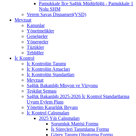
Pamukkale İlçe Sağlık Müdürlüğü - Pamukkale 1
Nolu SHM
Verem Savaş Dispanseri(VSD)
Mevzuat
Kanunlar
Yönetmelikler
Genelgeler
Yönergeler
Tüzükler
Tebliğler
İç Kontrol
İç Kontrolün Tanımı
İç Kontrolün Amaçları
İç Kontrolün Standartları
Mevzuat
Sağlık Bakanlığı Misyon ve Vizyonu
Teşkilat Şeması
Sağlık Bakanlığı 2025-2026 İç Kontrol Standartlarına
Uyum Eylem Planı
Yönetim Kararlılık Beyanı
İç Kontrol Çalışmaları
2025 Yılı Çalışmaları
Sorumluk Matrisi Formu
İş Süreçleri Tanımlama Formu
Görev Tanımı Oluşturma Formu