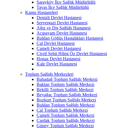
Sarayköy İlçe Sağlık Müdürlüğü
Tavas İlçe Sağlık Müdürlüğü
Kamu Hastaneleri
Denizli Devlet Hastanesi
Servergazi Devlet Hastanesi
Ağız ve Diş Sağlığı Hastanesi
Acıpayam Devlet Hastanesi
Buldan Göğüs Hastalıkları Hastanesi
Çal Devlet Hastanesi
Çameli Devlet Hastanesi
Çivril Şehit Hilmi Öz Devlet Hastanesi
Honaz Devlet Hastanesi
Kale Devlet Hastanesi
Toplum Sağlığı Merkezleri
Babadağ Toplum Sağlığı Merkezi
Baklan Toplum Sağlığı Merkezi
Bekilli Toplum Sağlığı Merkezi
Beyağaç Toplum Sağlığı Merkezi
Bozkurt Toplum Sağlığı Merkezi
Buldan Toplum Sağlığı Merkezi
Çal Toplum Sağlığı Merkezi
Çameli Toplum Sağlığı Merkezi
Çardak Toplum Sağlığı Merkezi
Güney Toplum Sağlığı Merkezi