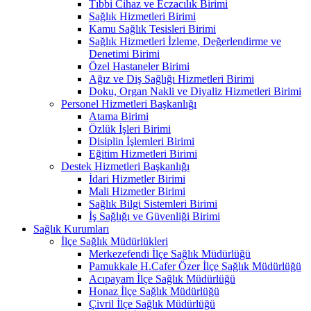
Tıbbi Cihaz ve Eczacılık Birimi
Sağlık Hizmetleri Birimi
Kamu Sağlık Tesisleri Birimi
Sağlık Hizmetleri İzleme, Değerlendirme ve
Denetimi Birimi
Özel Hastaneler Birimi
Ağız ve Diş Sağlığı Hizmetleri Birimi
Doku, Organ Nakli ve Diyaliz Hizmetleri Birimi
Personel Hizmetleri Başkanlığı
Atama Birimi
Özlük İşleri Birimi
Disiplin İşlemleri Birimi
Eğitim Hizmetleri Birimi
Destek Hizmetleri Başkanlığı
İdari Hizmetler Birimi
Mali Hizmetler Birimi
Sağlık Bilgi Sistemleri Birimi
İş Sağlığı ve Güvenliği Birimi
Sağlık Kurumları
İlçe Sağlık Müdürlükleri
Merkezefendi İlçe Sağlık Müdürlüğü
Pamukkale H.Cafer Özer İlçe Sağlık Müdürlüğü
Acıpayam İlçe Sağlık Müdürlüğü
Honaz İlçe Sağlık Müdürlüğü
Çivril İlçe Sağlık Müdürlüğü