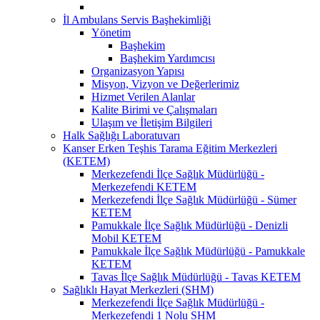
İl Ambulans Servis Başhekimliği
Yönetim
Başhekim
Başhekim Yardımcısı
Organizasyon Yapısı
Misyon, Vizyon ve Değerlerimiz
Hizmet Verilen Alanlar
Kalite Birimi ve Çalışmaları
Ulaşım ve İletişim Bilgileri
Halk Sağlığı Laboratuvarı
Kanser Erken Teşhis Tarama Eğitim Merkezleri
(KETEM)
Merkezefendi İlçe Sağlık Müdürlüğü -
Merkezefendi KETEM
Merkezefendi İlçe Sağlık Müdürlüğü - Sümer
KETEM
Pamukkale İlçe Sağlık Müdürlüğü - Denizli
Mobil KETEM
Pamukkale İlçe Sağlık Müdürlüğü - Pamukkale
KETEM
Tavas İlçe Sağlık Müdürlüğü - Tavas KETEM
Sağlıklı Hayat Merkezleri (SHM)
Merkezefendi İlçe Sağlık Müdürlüğü -
Merkezefendi 1 Nolu SHM