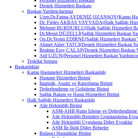
Personel Hizmetleri Başkanı
Destek Hizmetleri Başkanı
Başkan Yardımcılarımız
Uzm.Dr.Fatma AYDENİZ OZANSOY(Kamu Hastane
Dr. Firdes AKBAŞ VAYVADA(Halk Sağlığı Hizmet
Mehmet BURDURLU(Halk Sağlığı Hizmetleri Baş
Dr.Mesut DÜZELLİ(Sağlık Hizmetleri Başkan Yar
Op.Dr.Yeşim EDİRNE(Sağlık Hizmetleri Başkan Y
Ahmet Alper TATCI(Destek Hizmetleri Başkan Ya
İbrahim Eray ÇALAP(Destek Hizmetleri Başkan Y
Atif UZUN(Personel Hizmetleri Başkan Yardımcıs
Teşkilat Şeması
Başkanlıklar
Kamu Hastaneleri Hizmetleri Başkanlığı
Hastane Hizmetleri Birimi
İstatistik, Analiz ve Raporlama Birimi
Değerlendirme ve Geliştirme Birimi
Sağlık Bakım ve Hasta Hizmetleri Birimi
Halk Sağlığı Hizmetleri Başkanlığı
Aile Hekimliği Birimi
ASM-AHB Rutin İzleme ve Değerlendirme 
Aile Hekimliği Birimleri Gruplandırma Evra
Aile Hekimliği Uygulama Diğer Evraklar
ASM İle İlgili Diğer Belgeler
Bulaşıcı Hastalıklar Birimi