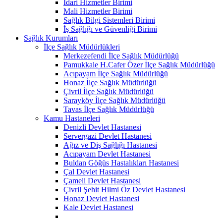
İdari Hizmetler Birimi
Mali Hizmetler Birimi
Sağlık Bilgi Sistemleri Birimi
İş Sağlığı ve Güvenliği Birimi
Sağlık Kurumları
İlçe Sağlık Müdürlükleri
Merkezefendi İlçe Sağlık Müdürlüğü
Pamukkale H.Cafer Özer İlçe Sağlık Müdürlüğü
Acıpayam İlçe Sağlık Müdürlüğü
Honaz İlçe Sağlık Müdürlüğü
Çivril İlçe Sağlık Müdürlüğü
Sarayköy İlçe Sağlık Müdürlüğü
Tavas İlçe Sağlık Müdürlüğü
Kamu Hastaneleri
Denizli Devlet Hastanesi
Servergazi Devlet Hastanesi
Ağız ve Diş Sağlığı Hastanesi
Acıpayam Devlet Hastanesi
Buldan Göğüs Hastalıkları Hastanesi
Çal Devlet Hastanesi
Çameli Devlet Hastanesi
Çivril Şehit Hilmi Öz Devlet Hastanesi
Honaz Devlet Hastanesi
Kale Devlet Hastanesi