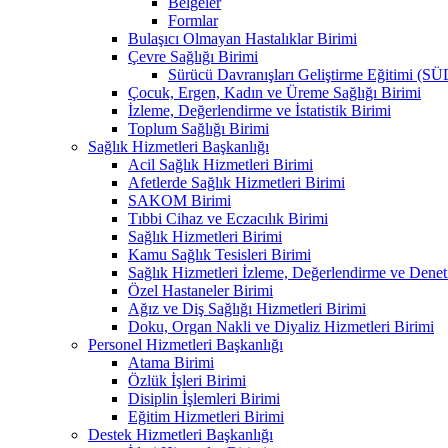
Belgeler
Formlar
Bulaşıcı Olmayan Hastalıklar Birimi
Çevre Sağlığı Birimi
Sürücü Davranışları Geliştirme Eğitimi (S
Çocuk, Ergen, Kadın ve Üreme Sağlığı Birimi
İzleme, Değerlendirme ve İstatistik Birimi
Toplum Sağlığı Birimi
Sağlık Hizmetleri Başkanlığı
Acil Sağlık Hizmetleri Birimi
Afetlerde Sağlık Hizmetleri Birimi
SAKOM Birimi
Tıbbi Cihaz ve Eczacılık Birimi
Sağlık Hizmetleri Birimi
Kamu Sağlık Tesisleri Birimi
Sağlık Hizmetleri İzleme, Değerlendirme ve Denet
Özel Hastaneler Birimi
Ağız ve Diş Sağlığı Hizmetleri Birimi
Doku, Organ Nakli ve Diyaliz Hizmetleri Birimi
Personel Hizmetleri Başkanlığı
Atama Birimi
Özlük İşleri Birimi
Disiplin İşlemleri Birimi
Eğitim Hizmetleri Birimi
Destek Hizmetleri Başkanlığı