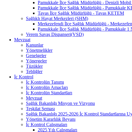
Pamukkale İlçe Sağlık Müdürlüğü - Denizli Mo
Pamukkale İlçe Sağlık Müdürlüğü - Pamukkale
Tavas İlçe Sağlık Müdürlüğü - Tavas KETEM
Sağlıklı Hayat Merkezleri (SHM)
Merkezefendi İlçe Sağlık Müdürlüğü - Merkezef
Pamukkale İlçe Sağlık Müdürlüğü - Pamukkale 
Verem Savaş Dispanseri(VSD)
Mevzuat
Kanunlar
Yönetmelikler
Genelgeler
Yönergeler
Tüzükler
Tebliğler
İç Kontrol
İç Kontrolün Tanımı
İç Kontrolün Amaçları
İç Kontrolün Standartları
Mevzuat
Sağlık Bakanlığı Misyon ve Vizyonu
Teşkilat Şeması
Sağlık Bakanlığı 2025-2026 İç Kontrol Standartlarına 
Yönetim Kararlılık Beyanı
İç Kontrol Çalışmaları
2025 Yılı Çalışmaları