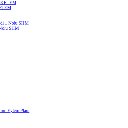
bil KETEM
 KETEM
endi 1 Nolu SHM
1 Nolu SHM
Uyum Eylem Planı