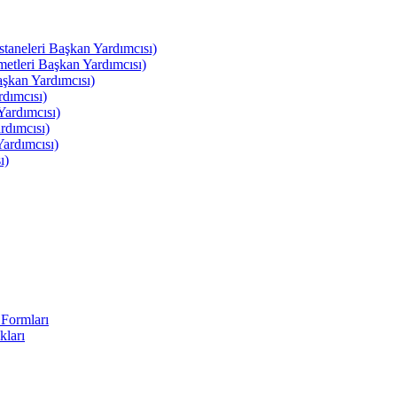
leri Başkan Yardımcısı)
leri Başkan Yardımcısı)
kan Yardımcısı)
dımcısı)
ardımcısı)
rdımcısı)
ardımcısı)
ı)
Formları
kları