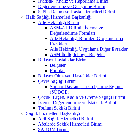
İstatistik, Analiz ve Raporlama Birimi
Değerlendirme ve Geliştirme Birimi
Sağlık Bakım ve Hasta Hizmetleri Birimi
Halk Sağlığı Hizmetleri Başkanlığı
Aile Hekimliği Birimi
ASM-AHB Rutin İzleme ve
Değerlendirme Formları
Aile Hekimliği Birimleri Gruplandırma
Evrakları
Aile Hekimliği Uygulama Diğer Evraklar
ASM İle İlgili Diğer Belgeler
Bulaşıcı Hastalıklar Birimi
Belgeler
Formlar
Bulaşıcı Olmayan Hastalıklar Birimi
Çevre Sağlığı Birimi
Sürücü Davranışları Geliştirme Eğitimi
(SÜDGE)
Çocuk, Ergen, Kadın ve Üreme Sağlığı Birimi
İzleme, Değerlendirme ve İstatistik Birimi
Toplum Sağlığı Birimi
Sağlık Hizmetleri Başkanlığı
Acil Sağlık Hizmetleri Birimi
Afetlerde Sağlık Hizmetleri Birimi
SAKOM Birimi