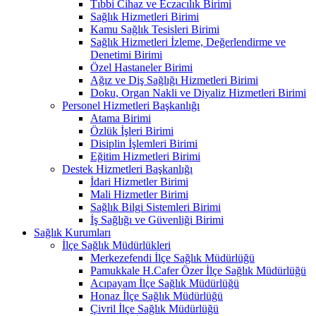
Tıbbi Cihaz ve Eczacılık Birimi
Sağlık Hizmetleri Birimi
Kamu Sağlık Tesisleri Birimi
Sağlık Hizmetleri İzleme, Değerlendirme ve
Denetimi Birimi
Özel Hastaneler Birimi
Ağız ve Diş Sağlığı Hizmetleri Birimi
Doku, Organ Nakli ve Diyaliz Hizmetleri Birimi
Personel Hizmetleri Başkanlığı
Atama Birimi
Özlük İşleri Birimi
Disiplin İşlemleri Birimi
Eğitim Hizmetleri Birimi
Destek Hizmetleri Başkanlığı
İdari Hizmetler Birimi
Mali Hizmetler Birimi
Sağlık Bilgi Sistemleri Birimi
İş Sağlığı ve Güvenliği Birimi
Sağlık Kurumları
İlçe Sağlık Müdürlükleri
Merkezefendi İlçe Sağlık Müdürlüğü
Pamukkale H.Cafer Özer İlçe Sağlık Müdürlüğü
Acıpayam İlçe Sağlık Müdürlüğü
Honaz İlçe Sağlık Müdürlüğü
Çivril İlçe Sağlık Müdürlüğü