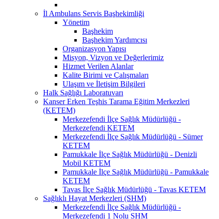
İl Ambulans Servis Başhekimliği
Yönetim
Başhekim
Başhekim Yardımcısı
Organizasyon Yapısı
Misyon, Vizyon ve Değerlerimiz
Hizmet Verilen Alanlar
Kalite Birimi ve Çalışmaları
Ulaşım ve İletişim Bilgileri
Halk Sağlığı Laboratuvarı
Kanser Erken Teşhis Tarama Eğitim Merkezleri
(KETEM)
Merkezefendi İlçe Sağlık Müdürlüğü -
Merkezefendi KETEM
Merkezefendi İlçe Sağlık Müdürlüğü - Sümer
KETEM
Pamukkale İlçe Sağlık Müdürlüğü - Denizli
Mobil KETEM
Pamukkale İlçe Sağlık Müdürlüğü - Pamukkale
KETEM
Tavas İlçe Sağlık Müdürlüğü - Tavas KETEM
Sağlıklı Hayat Merkezleri (SHM)
Merkezefendi İlçe Sağlık Müdürlüğü -
Merkezefendi 1 Nolu SHM