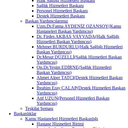
Halk Sağlığı Hizmetleri Başkanı
Sağlık Hizmetleri Başkanı
Personel Hizmetleri Başkanı
Destek Hizmetleri Başkanı
Başkan Yardımcılarımız
Uzm.Dr.Fatma AYDENİZ OZANSOY(Kamu
Hastaneleri Başkan Yardımcısı)
Dr. Firdes AKBAŞ VAYVADA(Halk Sağlığı
Hizmetleri Başkan Yardımcısı)
Mehmet BURDURLU(Halk Sağlığı Hizmetleri
Başkan Yardımcısı)
Dr.Mesut DÜZELLİ(Sağlık Hizmetleri Başkan
Yardımcısı)
Op.Dr.Yeşim EDİRNE(Sağlık Hizmetleri
Başkan Yardımcısı)
Ahmet Alper TATCI(Destek Hizmetleri Başkan
Yardımcısı)
İbrahim Eray ÇALAP(Destek Hizmetleri Başkan
Yardımcısı)
Atif UZUN(Personel Hizmetleri Başkan
Yardımcısı)
Teşkilat Şeması
Başkanlıklar
Kamu Hastaneleri Hizmetleri Başkanlığı
Hastane Hizmetleri Birimi