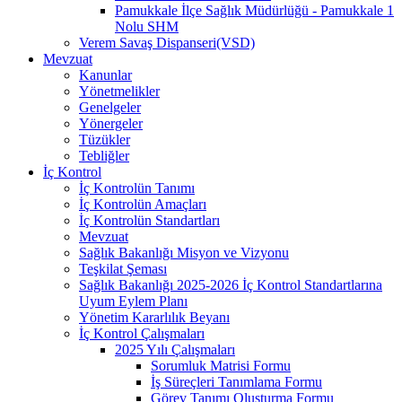
Pamukkale İlçe Sağlık Müdürlüğü - Pamukkale 1
Nolu SHM
Verem Savaş Dispanseri(VSD)
Mevzuat
Kanunlar
Yönetmelikler
Genelgeler
Yönergeler
Tüzükler
Tebliğler
İç Kontrol
İç Kontrolün Tanımı
İç Kontrolün Amaçları
İç Kontrolün Standartları
Mevzuat
Sağlık Bakanlığı Misyon ve Vizyonu
Teşkilat Şeması
Sağlık Bakanlığı 2025-2026 İç Kontrol Standartlarına
Uyum Eylem Planı
Yönetim Kararlılık Beyanı
İç Kontrol Çalışmaları
2025 Yılı Çalışmaları
Sorumluk Matrisi Formu
İş Süreçleri Tanımlama Formu
Görev Tanımı Oluşturma Formu