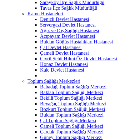
Sarayköy İlçe Sağlık Müdürlüğü
Tavas İlçe Sağlık Müdürlüğü
Kamu Hastaneleri
Denizli Devlet Hastanesi
Servergazi Devlet Hastanesi
Ağız ve Diş Sağlığı Hastanesi
Acıpayam Devlet Hastanesi
Buldan Göğüs Hastalıkları Hastanesi
Çal Devlet Hastanesi
Çameli Devlet Hastanesi
Çivril Şehit Hilmi Öz Devlet Hastanesi
Honaz Devlet Hastanesi
Kale Devlet Hastanesi
Toplum Sağlığı Merkezleri
Babadağ Toplum Sağlığı Merkezi
Baklan Toplum Sağlığı Merkezi
Bekilli Toplum Sağlığı Merkezi
Beyağaç Toplum Sağlığı Merkezi
Bozkurt Toplum Sağlığı Merkezi
Buldan Toplum Sağlığı Merkezi
Çal Toplum Sağlığı Merkezi
Çameli Toplum Sağlığı Merkezi
Çardak Toplum Sağlığı Merkezi
Güney Toplum Sağlığı Merkezi