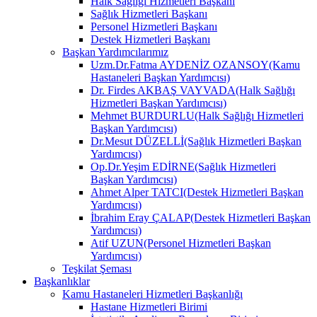
Halk Sağlığı Hizmetleri Başkanı
Sağlık Hizmetleri Başkanı
Personel Hizmetleri Başkanı
Destek Hizmetleri Başkanı
Başkan Yardımcılarımız
Uzm.Dr.Fatma AYDENİZ OZANSOY(Kamu
Hastaneleri Başkan Yardımcısı)
Dr. Firdes AKBAŞ VAYVADA(Halk Sağlığı
Hizmetleri Başkan Yardımcısı)
Mehmet BURDURLU(Halk Sağlığı Hizmetleri
Başkan Yardımcısı)
Dr.Mesut DÜZELLİ(Sağlık Hizmetleri Başkan
Yardımcısı)
Op.Dr.Yeşim EDİRNE(Sağlık Hizmetleri
Başkan Yardımcısı)
Ahmet Alper TATCI(Destek Hizmetleri Başkan
Yardımcısı)
İbrahim Eray ÇALAP(Destek Hizmetleri Başkan
Yardımcısı)
Atif UZUN(Personel Hizmetleri Başkan
Yardımcısı)
Teşkilat Şeması
Başkanlıklar
Kamu Hastaneleri Hizmetleri Başkanlığı
Hastane Hizmetleri Birimi