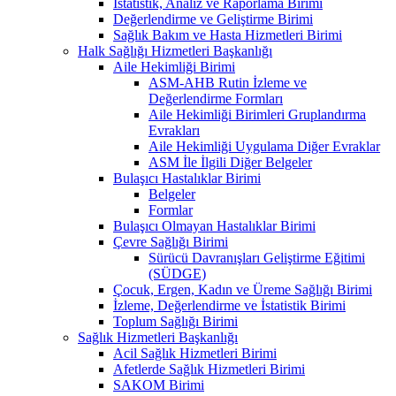
İstatistik, Analiz ve Raporlama Birimi
Değerlendirme ve Geliştirme Birimi
Sağlık Bakım ve Hasta Hizmetleri Birimi
Halk Sağlığı Hizmetleri Başkanlığı
Aile Hekimliği Birimi
ASM-AHB Rutin İzleme ve
Değerlendirme Formları
Aile Hekimliği Birimleri Gruplandırma
Evrakları
Aile Hekimliği Uygulama Diğer Evraklar
ASM İle İlgili Diğer Belgeler
Bulaşıcı Hastalıklar Birimi
Belgeler
Formlar
Bulaşıcı Olmayan Hastalıklar Birimi
Çevre Sağlığı Birimi
Sürücü Davranışları Geliştirme Eğitimi
(SÜDGE)
Çocuk, Ergen, Kadın ve Üreme Sağlığı Birimi
İzleme, Değerlendirme ve İstatistik Birimi
Toplum Sağlığı Birimi
Sağlık Hizmetleri Başkanlığı
Acil Sağlık Hizmetleri Birimi
Afetlerde Sağlık Hizmetleri Birimi
SAKOM Birimi