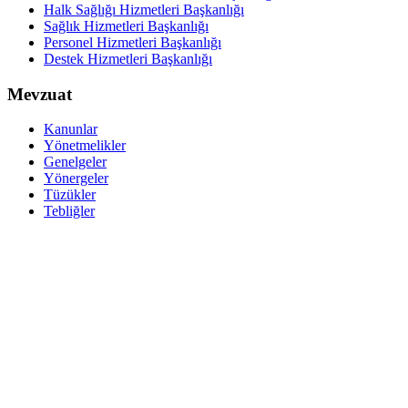
Halk Sağlığı Hizmetleri Başkanlığı
Sağlık Hizmetleri Başkanlığı
Personel Hizmetleri Başkanlığı
Destek Hizmetleri Başkanlığı
Mevzuat
Kanunlar
Yönetmelikler
Genelgeler
Yönergeler
Tüzükler
Tebliğler