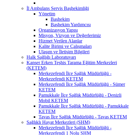
İl Ambulans Servis Başhekimliği
Yönetim
Başhekim
Başhekim Yardımcısı
Organizasyon Yapısı
Misyon, Vizyon ve Değerlerimiz
Hizmet Verilen Alanlar
Kalite Birimi ve Çalışmaları
Ulaşım ve İletişim Bilgileri
Halk Sağlığı Laboratuvarı
Kanser Erken Teşhis Tarama Eğitim Merkezleri
(KETEM)
Merkezefendi İlçe Sağlık Müdürlüğü -
Merkezefendi KETEM
Merkezefendi İlçe Sağlık Müdürlüğü - Sümer
KETEM
Pamukkale İlçe Sağlık Müdürlüğü - Denizli
Mobil KETEM
Pamukkale İlçe Sağlık Müdürlüğü - Pamukkale
KETEM
Tavas İlçe Sağlık Müdürlüğü - Tavas KETEM
Sağlıklı Hayat Merkezleri (SHM)
Merkezefendi İlçe Sağlık Müdürlüğü -
Merkezefendi 1 Nolu SHM