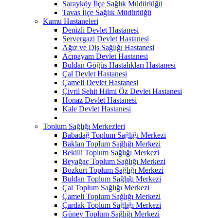
Sarayköy İlçe Sağlık Müdürlüğü
Tavas İlçe Sağlık Müdürlüğü
Kamu Hastaneleri
Denizli Devlet Hastanesi
Servergazi Devlet Hastanesi
Ağız ve Diş Sağlığı Hastanesi
Acıpayam Devlet Hastanesi
Buldan Göğüs Hastalıkları Hastanesi
Çal Devlet Hastanesi
Çameli Devlet Hastanesi
Çivril Şehit Hilmi Öz Devlet Hastanesi
Honaz Devlet Hastanesi
Kale Devlet Hastanesi
Toplum Sağlığı Merkezleri
Babadağ Toplum Sağlığı Merkezi
Baklan Toplum Sağlığı Merkezi
Bekilli Toplum Sağlığı Merkezi
Beyağaç Toplum Sağlığı Merkezi
Bozkurt Toplum Sağlığı Merkezi
Buldan Toplum Sağlığı Merkezi
Çal Toplum Sağlığı Merkezi
Çameli Toplum Sağlığı Merkezi
Çardak Toplum Sağlığı Merkezi
Güney Toplum Sağlığı Merkezi