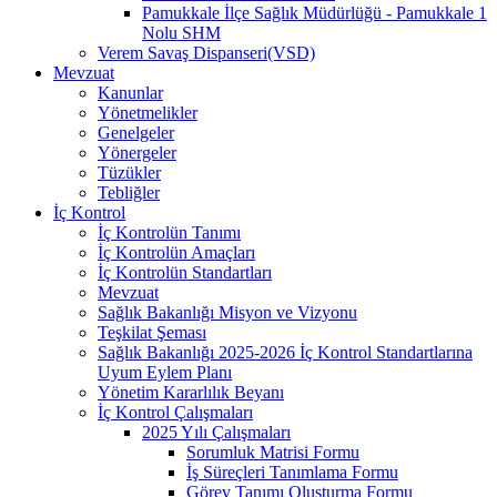
Pamukkale İlçe Sağlık Müdürlüğü - Pamukkale 1
Nolu SHM
Verem Savaş Dispanseri(VSD)
Mevzuat
Kanunlar
Yönetmelikler
Genelgeler
Yönergeler
Tüzükler
Tebliğler
İç Kontrol
İç Kontrolün Tanımı
İç Kontrolün Amaçları
İç Kontrolün Standartları
Mevzuat
Sağlık Bakanlığı Misyon ve Vizyonu
Teşkilat Şeması
Sağlık Bakanlığı 2025-2026 İç Kontrol Standartlarına
Uyum Eylem Planı
Yönetim Kararlılık Beyanı
İç Kontrol Çalışmaları
2025 Yılı Çalışmaları
Sorumluk Matrisi Formu
İş Süreçleri Tanımlama Formu
Görev Tanımı Oluşturma Formu