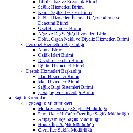
Tıbbi Cihaz ve Eczacılık Birimi
Sağlık Hizmetleri Birimi
Kamu Sağlık Tesisleri Birimi
Sağlık Hizmetleri İzleme, Değerlendirme ve
Denetimi Birimi
Özel Hastaneler Birimi
Ağız ve Diş Sağlığı Hizmetleri Birimi
Doku, Organ Nakli ve Diyaliz Hizmetleri Birimi
Personel Hizmetleri Başkanlığı
Atama Birimi
Özlük İşleri Birimi
Disiplin İşlemleri Birimi
Eğitim Hizmetleri Birimi
Destek Hizmetleri Başkanlığı
İdari Hizmetler Birimi
Mali Hizmetler Birimi
Sağlık Bilgi Sistemleri Birimi
İş Sağlığı ve Güvenliği Birimi
Sağlık Kurumları
İlçe Sağlık Müdürlükleri
Merkezefendi İlçe Sağlık Müdürlüğü
Pamukkale H.Cafer Özer İlçe Sağlık Müdürlüğü
Acıpayam İlçe Sağlık Müdürlüğü
Honaz İlçe Sağlık Müdürlüğü
Çivril İlçe Sağlık Müdürlüğü