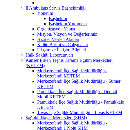
İl Ambulans Servis Başhekimliği
Yönetim
Başhekim
Başhekim Yardımcısı
Organizasyon Yapısı
Misyon, Vizyon ve Değerlerimiz
Hizmet Verilen Alanlar
Kalite Birimi ve Çalışmaları
Ulaşım ve İletişim Bilgileri
Halk Sağlığı Laboratuvarı
Kanser Erken Teşhis Tarama Eğitim Merkezleri
(KETEM)
Merkezefendi İlçe Sağlık Müdürlüğü -
Merkezefendi KETEM
Merkezefendi İlçe Sağlık Müdürlüğü - Sümer
KETEM
Pamukkale İlçe Sağlık Müdürlüğü - Denizli
Mobil KETEM
Pamukkale İlçe Sağlık Müdürlüğü - Pamukkale
KETEM
Tavas İlçe Sağlık Müdürlüğü - Tavas KETEM
Sağlıklı Hayat Merkezleri (SHM)
Merkezefendi İlçe Sağlık Müdürlüğü -
Merkezefendi 1 Nolu SHM