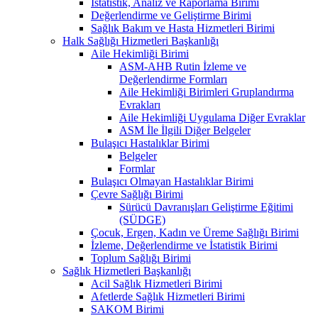
İstatistik, Analiz ve Raporlama Birimi
Değerlendirme ve Geliştirme Birimi
Sağlık Bakım ve Hasta Hizmetleri Birimi
Halk Sağlığı Hizmetleri Başkanlığı
Aile Hekimliği Birimi
ASM-AHB Rutin İzleme ve
Değerlendirme Formları
Aile Hekimliği Birimleri Gruplandırma
Evrakları
Aile Hekimliği Uygulama Diğer Evraklar
ASM İle İlgili Diğer Belgeler
Bulaşıcı Hastalıklar Birimi
Belgeler
Formlar
Bulaşıcı Olmayan Hastalıklar Birimi
Çevre Sağlığı Birimi
Sürücü Davranışları Geliştirme Eğitimi
(SÜDGE)
Çocuk, Ergen, Kadın ve Üreme Sağlığı Birimi
İzleme, Değerlendirme ve İstatistik Birimi
Toplum Sağlığı Birimi
Sağlık Hizmetleri Başkanlığı
Acil Sağlık Hizmetleri Birimi
Afetlerde Sağlık Hizmetleri Birimi
SAKOM Birimi