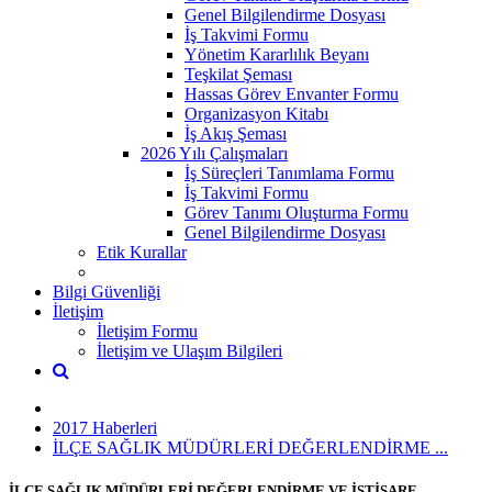
Genel Bilgilendirme Dosyası
İş Takvimi Formu
Yönetim Kararlılık Beyanı
Teşkilat Şeması
Hassas Görev Envanter Formu
Organizasyon Kitabı
İş Akış Şeması
2026 Yılı Çalışmaları
İş Süreçleri Tanımlama Formu
İş Takvimi Formu
Görev Tanımı Oluşturma Formu
Genel Bilgilendirme Dosyası
Etik Kurallar
Bilgi Güvenliği
İletişim
İletişim Formu
İletişim ve Ulaşım Bilgileri
2017 Haberleri
İLÇE SAĞLIK MÜDÜRLERİ DEĞERLENDİRME ...
İLÇE SAĞLIK MÜDÜRLERİ DEĞERLENDİRME VE İSTİŞARE