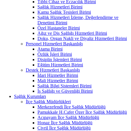
Tıbbi Cihaz ve Eczacılık Birimi
Sağlık Hizmetleri Birimi
Kamu Sağlık Tesisleri Birimi
Sağlık Hizmetleri İzleme, Değerlendirme ve
Denetimi Birimi
Özel Hastaneler Birimi
Ağız ve Diş Sağlığı Hizmetleri Birimi
Doku, Organ Nakli ve Diyaliz Hizmetleri Birimi
Personel Hizmetleri Başkanlığı
Atama Birimi
Özlük İşleri Birimi
Disiplin İşlemleri Birimi
Eğitim Hizmetleri Birimi
Destek Hizmetleri Başkanlığı
İdari Hizmetler Birimi
Mali Hizmetler Birimi
Sağlık Bilgi Sistemleri Birimi
İş Sağlığı ve Güvenliği Birimi
Sağlık Kurumları
İlçe Sağlık Müdürlükleri
Merkezefendi İlçe Sağlık Müdürlüğü
Pamukkale H.Cafer Özer İlçe Sağlık Müdürlüğü
Acıpayam İlçe Sağlık Müdürlüğü
Honaz İlçe Sağlık Müdürlüğü
Çivril İlçe Sağlık Müdürlüğü