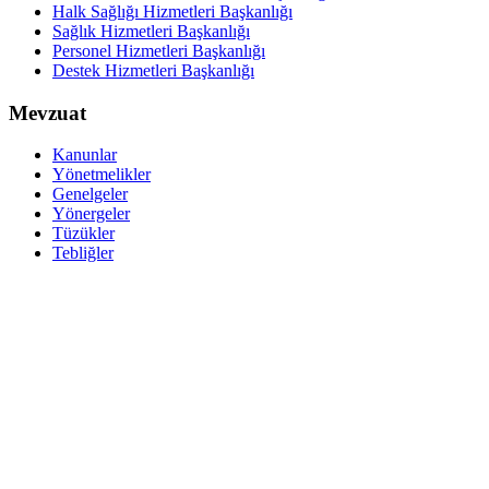
Halk Sağlığı Hizmetleri Başkanlığı
Sağlık Hizmetleri Başkanlığı
Personel Hizmetleri Başkanlığı
Destek Hizmetleri Başkanlığı
Mevzuat
Kanunlar
Yönetmelikler
Genelgeler
Yönergeler
Tüzükler
Tebliğler