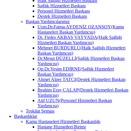
Halk Sağlığı Hizmetleri Başkanı
Sağlık Hizmetleri Başkanı
Personel Hizmetleri Başkanı
Destek Hizmetleri Başkanı
Başkan Yardımcılarımız
Uzm.Dr.Fatma AYDENİZ OZANSOY(Kamu
Hastaneleri Başkan Yardımcısı)
Dr. Firdes AKBAŞ VAYVADA(Halk Sağlığı
Hizmetleri Başkan Yardımcısı)
Mehmet BURDURLU(Halk Sağlığı Hizmetleri
Başkan Yardımcısı)
Dr.Mesut DÜZELLİ(Sağlık Hizmetleri Başkan
Yardımcısı)
Op.Dr.Yeşim EDİRNE(Sağlık Hizmetleri
Başkan Yardımcısı)
Ahmet Alper TATCI(Destek Hizmetleri Başkan
Yardımcısı)
İbrahim Eray ÇALAP(Destek Hizmetleri Başkan
Yardımcısı)
Atif UZUN(Personel Hizmetleri Başkan
Yardımcısı)
Teşkilat Şeması
Başkanlıklar
Kamu Hastaneleri Hizmetleri Başkanlığı
Hastane Hizmetleri Birimi