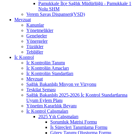
Pamukkale İlçe Sağlık Müdürlüğü - Pamukkale 1
Nolu SHM
Verem Savaş Dispanseri(VSD)
Mevzuat
Kanunlar
Yönetmelikler
Genelgeler
Yönergeler
Tüzükler
Tebliğler
İç Kontrol
İç Kontrolün Tanımı
İç Kontrolün Amaçları
İç Kontrolün Standartları
Mevzuat
Sağlık Bakanlığı Misyon ve Vizyonu
Teşkilat Şeması
Sağlık Bakanlığı 2025-2026 İç Kontrol Standartlarına
Uyum Eylem Planı
Yönetim Kararlılık Beyanı
İç Kontrol Çalışmaları
2025 Yılı Çalışmaları
Sorumluk Matrisi Formu
İş Süreçleri Tanımlama Formu
Görev Tanımı Oluşturma Formu