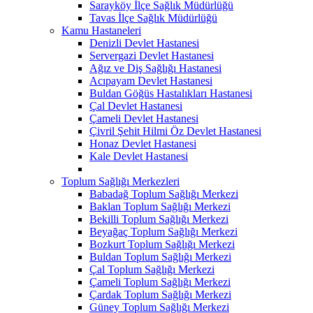
Sarayköy İlçe Sağlık Müdürlüğü
Tavas İlçe Sağlık Müdürlüğü
Kamu Hastaneleri
Denizli Devlet Hastanesi
Servergazi Devlet Hastanesi
Ağız ve Diş Sağlığı Hastanesi
Acıpayam Devlet Hastanesi
Buldan Göğüs Hastalıkları Hastanesi
Çal Devlet Hastanesi
Çameli Devlet Hastanesi
Çivril Şehit Hilmi Öz Devlet Hastanesi
Honaz Devlet Hastanesi
Kale Devlet Hastanesi
Toplum Sağlığı Merkezleri
Babadağ Toplum Sağlığı Merkezi
Baklan Toplum Sağlığı Merkezi
Bekilli Toplum Sağlığı Merkezi
Beyağaç Toplum Sağlığı Merkezi
Bozkurt Toplum Sağlığı Merkezi
Buldan Toplum Sağlığı Merkezi
Çal Toplum Sağlığı Merkezi
Çameli Toplum Sağlığı Merkezi
Çardak Toplum Sağlığı Merkezi
Güney Toplum Sağlığı Merkezi