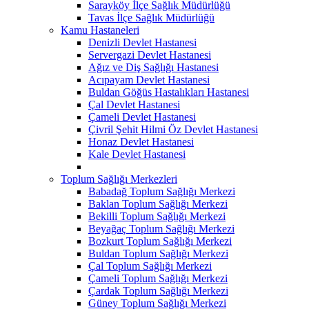
Sarayköy İlçe Sağlık Müdürlüğü
Tavas İlçe Sağlık Müdürlüğü
Kamu Hastaneleri
Denizli Devlet Hastanesi
Servergazi Devlet Hastanesi
Ağız ve Diş Sağlığı Hastanesi
Acıpayam Devlet Hastanesi
Buldan Göğüs Hastalıkları Hastanesi
Çal Devlet Hastanesi
Çameli Devlet Hastanesi
Çivril Şehit Hilmi Öz Devlet Hastanesi
Honaz Devlet Hastanesi
Kale Devlet Hastanesi
Toplum Sağlığı Merkezleri
Babadağ Toplum Sağlığı Merkezi
Baklan Toplum Sağlığı Merkezi
Bekilli Toplum Sağlığı Merkezi
Beyağaç Toplum Sağlığı Merkezi
Bozkurt Toplum Sağlığı Merkezi
Buldan Toplum Sağlığı Merkezi
Çal Toplum Sağlığı Merkezi
Çameli Toplum Sağlığı Merkezi
Çardak Toplum Sağlığı Merkezi
Güney Toplum Sağlığı Merkezi