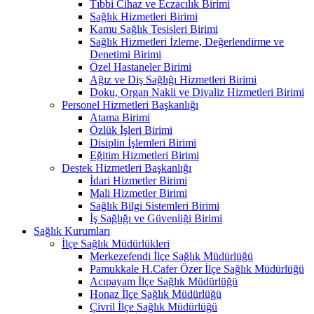
Tıbbi Cihaz ve Eczacılık Birimi
Sağlık Hizmetleri Birimi
Kamu Sağlık Tesisleri Birimi
Sağlık Hizmetleri İzleme, Değerlendirme ve
Denetimi Birimi
Özel Hastaneler Birimi
Ağız ve Diş Sağlığı Hizmetleri Birimi
Doku, Organ Nakli ve Diyaliz Hizmetleri Birimi
Personel Hizmetleri Başkanlığı
Atama Birimi
Özlük İşleri Birimi
Disiplin İşlemleri Birimi
Eğitim Hizmetleri Birimi
Destek Hizmetleri Başkanlığı
İdari Hizmetler Birimi
Mali Hizmetler Birimi
Sağlık Bilgi Sistemleri Birimi
İş Sağlığı ve Güvenliği Birimi
Sağlık Kurumları
İlçe Sağlık Müdürlükleri
Merkezefendi İlçe Sağlık Müdürlüğü
Pamukkale H.Cafer Özer İlçe Sağlık Müdürlüğü
Acıpayam İlçe Sağlık Müdürlüğü
Honaz İlçe Sağlık Müdürlüğü
Çivril İlçe Sağlık Müdürlüğü