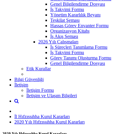
Genel Bilgilendirme Dosyası
İş Takvimi Formu
Yönetim Kararlılık Beyanı
Teşkilat Şeması
Hassas Görev Envanter Formu
Organizasyon Kitabı
İş Akış Şeması
2026 Yılı Çalışmaları
İş Süreçleri Tanımlama Formu
İş Takvimi Formu
Görev Tanımı Oluşturma Formu
Genel Bilgilendirme Dosyası
Etik Kurallar
Bilgi Güvenliği
İletişim
İletişim Formu
İletişim ve Ulaşım Bilgileri
İl Hıfzıssıhha Kurul Kararları
2020 Yılı Hıfzıssıhha Kurul Kararları
2020 Yılı Hıfzıssıhha Kurul Kararları