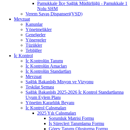
Pamukkale İlçe Sağlık Müdürlüğü - Pamukkale 1
Nolu SHM
Verem Savaş Dispanseri(VSD)
Mevzuat
Kanunlar
Yönetmelikler
Genelgeler
Yönergeler
Tüzükler
Tebliğler
İç Kontrol
İç Kontrolün Tanımı
İç Kontrolün Amaçları
İç Kontrolün Standartları
Mevzuat
Sağlık Bakanlığı Misyon ve Vizyonu
Teşkilat Şeması
Sağlık Bakanlığı 2025-2026 İç Kontrol Standartlarına
Uyum Eylem Planı
Yönetim Kararlılık Beyanı
İç Kontrol Çalışmaları
2025 Yılı Çalışmaları
Sorumluk Matrisi Formu
İş Süreçleri Tanımlama Formu
Görev Tanımı Oluşturma Formu