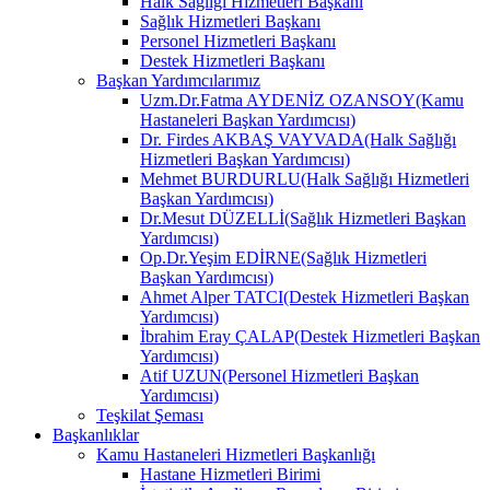
Halk Sağlığı Hizmetleri Başkanı
Sağlık Hizmetleri Başkanı
Personel Hizmetleri Başkanı
Destek Hizmetleri Başkanı
Başkan Yardımcılarımız
Uzm.Dr.Fatma AYDENİZ OZANSOY(Kamu
Hastaneleri Başkan Yardımcısı)
Dr. Firdes AKBAŞ VAYVADA(Halk Sağlığı
Hizmetleri Başkan Yardımcısı)
Mehmet BURDURLU(Halk Sağlığı Hizmetleri
Başkan Yardımcısı)
Dr.Mesut DÜZELLİ(Sağlık Hizmetleri Başkan
Yardımcısı)
Op.Dr.Yeşim EDİRNE(Sağlık Hizmetleri
Başkan Yardımcısı)
Ahmet Alper TATCI(Destek Hizmetleri Başkan
Yardımcısı)
İbrahim Eray ÇALAP(Destek Hizmetleri Başkan
Yardımcısı)
Atif UZUN(Personel Hizmetleri Başkan
Yardımcısı)
Teşkilat Şeması
Başkanlıklar
Kamu Hastaneleri Hizmetleri Başkanlığı
Hastane Hizmetleri Birimi