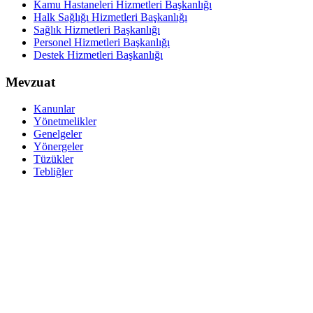
Kamu Hastaneleri Hizmetleri Başkanlığı
Halk Sağlığı Hizmetleri Başkanlığı
Sağlık Hizmetleri Başkanlığı
Personel Hizmetleri Başkanlığı
Destek Hizmetleri Başkanlığı
Mevzuat
Kanunlar
Yönetmelikler
Genelgeler
Yönergeler
Tüzükler
Tebliğler