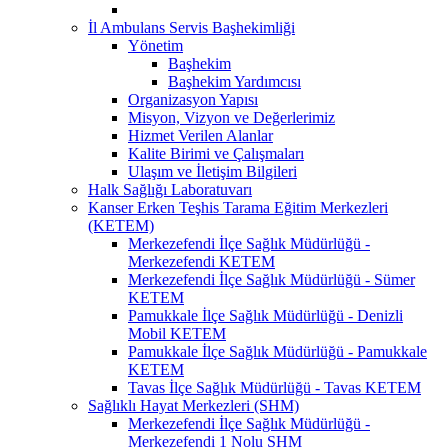
İl Ambulans Servis Başhekimliği
Yönetim
Başhekim
Başhekim Yardımcısı
Organizasyon Yapısı
Misyon, Vizyon ve Değerlerimiz
Hizmet Verilen Alanlar
Kalite Birimi ve Çalışmaları
Ulaşım ve İletişim Bilgileri
Halk Sağlığı Laboratuvarı
Kanser Erken Teşhis Tarama Eğitim Merkezleri
(KETEM)
Merkezefendi İlçe Sağlık Müdürlüğü -
Merkezefendi KETEM
Merkezefendi İlçe Sağlık Müdürlüğü - Sümer
KETEM
Pamukkale İlçe Sağlık Müdürlüğü - Denizli
Mobil KETEM
Pamukkale İlçe Sağlık Müdürlüğü - Pamukkale
KETEM
Tavas İlçe Sağlık Müdürlüğü - Tavas KETEM
Sağlıklı Hayat Merkezleri (SHM)
Merkezefendi İlçe Sağlık Müdürlüğü -
Merkezefendi 1 Nolu SHM