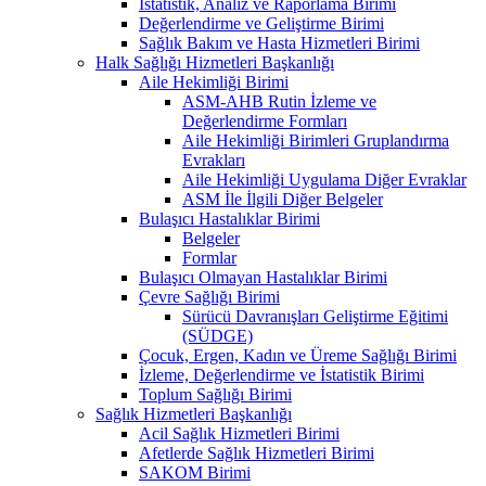
İstatistik, Analiz ve Raporlama Birimi
Değerlendirme ve Geliştirme Birimi
Sağlık Bakım ve Hasta Hizmetleri Birimi
Halk Sağlığı Hizmetleri Başkanlığı
Aile Hekimliği Birimi
ASM-AHB Rutin İzleme ve
Değerlendirme Formları
Aile Hekimliği Birimleri Gruplandırma
Evrakları
Aile Hekimliği Uygulama Diğer Evraklar
ASM İle İlgili Diğer Belgeler
Bulaşıcı Hastalıklar Birimi
Belgeler
Formlar
Bulaşıcı Olmayan Hastalıklar Birimi
Çevre Sağlığı Birimi
Sürücü Davranışları Geliştirme Eğitimi
(SÜDGE)
Çocuk, Ergen, Kadın ve Üreme Sağlığı Birimi
İzleme, Değerlendirme ve İstatistik Birimi
Toplum Sağlığı Birimi
Sağlık Hizmetleri Başkanlığı
Acil Sağlık Hizmetleri Birimi
Afetlerde Sağlık Hizmetleri Birimi
SAKOM Birimi