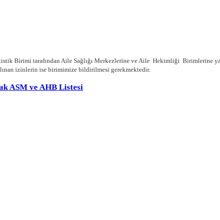
tik Birimi tarafından Aile Sağlığı Merkezlerine ve Aile Hekimliği Birimlerine yap
ınan izinlerin ise birimimize bildirilmesi gerekmektedir.
cak ASM ve AHB Listesi