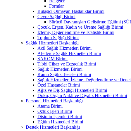
Belgeler
Formlar
Bulaşıcı Olmayan Hastalıklar Birimi
Çevre Sağlığı Birimi
Sürücü Davranışları Geliştirme Eğitimi (S
Çocuk, Ergen, Kadın ve Üreme Sağlığı Birimi
İzleme, Değerlendirme ve İstatistik Birimi
Toplum Sağlığı Birimi
Sağlık Hizmetleri Başkanlığı
Acil Sağlık Hizmetleri Birimi
Afetlerde Sağlık Hizmetleri Birimi
SAKOM Birimi
Tıbbi Cihaz ve Eczacılık Birimi
Sağlık Hizmetleri Birimi
Kamu Sağlık Tesisleri Birimi
Sağlık Hizmetleri İzleme, Değerlendirme ve Denet
Özel Hastaneler Birimi
Ağız ve Diş Sağlığı Hizmetleri Birimi
Doku, Organ Nakli ve Diyaliz Hizmetleri Birimi
Personel Hizmetleri Başkanlığı
Atama Birimi
Özlük İşleri Birimi
Disiplin İşlemleri Birimi
Eğitim Hizmetleri Birimi
Destek Hizmetleri Başkanlığı