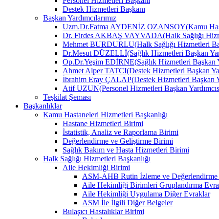
Personel Hizmetleri Başkanı
Destek Hizmetleri Başkanı
Başkan Yardımcılarımız
Uzm.Dr.Fatma AYDENİZ OZANSOY(Kamu Hastane
Dr. Firdes AKBAŞ VAYVADA(Halk Sağlığı Hizmet
Mehmet BURDURLU(Halk Sağlığı Hizmetleri Baş
Dr.Mesut DÜZELLİ(Sağlık Hizmetleri Başkan Yar
Op.Dr.Yeşim EDİRNE(Sağlık Hizmetleri Başkan Y
Ahmet Alper TATCI(Destek Hizmetleri Başkan Ya
İbrahim Eray ÇALAP(Destek Hizmetleri Başkan Y
Atif UZUN(Personel Hizmetleri Başkan Yardımcıs
Teşkilat Şeması
Başkanlıklar
Kamu Hastaneleri Hizmetleri Başkanlığı
Hastane Hizmetleri Birimi
İstatistik, Analiz ve Raporlama Birimi
Değerlendirme ve Geliştirme Birimi
Sağlık Bakım ve Hasta Hizmetleri Birimi
Halk Sağlığı Hizmetleri Başkanlığı
Aile Hekimliği Birimi
ASM-AHB Rutin İzleme ve Değerlendirme 
Aile Hekimliği Birimleri Gruplandırma Evra
Aile Hekimliği Uygulama Diğer Evraklar
ASM İle İlgili Diğer Belgeler
Bulaşıcı Hastalıklar Birimi