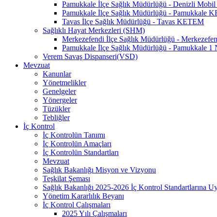
Pamukkale İlçe Sağlık Müdürlüğü - Denizli Mo
Pamukkale İlçe Sağlık Müdürlüğü - Pamukkale
Tavas İlçe Sağlık Müdürlüğü - Tavas KETEM
Sağlıklı Hayat Merkezleri (SHM)
Merkezefendi İlçe Sağlık Müdürlüğü - Merkezef
Pamukkale İlçe Sağlık Müdürlüğü - Pamukkale 
Verem Savaş Dispanseri(VSD)
Mevzuat
Kanunlar
Yönetmelikler
Genelgeler
Yönergeler
Tüzükler
Tebliğler
İç Kontrol
İç Kontrolün Tanımı
İç Kontrolün Amaçları
İç Kontrolün Standartları
Mevzuat
Sağlık Bakanlığı Misyon ve Vizyonu
Teşkilat Şeması
Sağlık Bakanlığı 2025-2026 İç Kontrol Standartlarına 
Yönetim Kararlılık Beyanı
İç Kontrol Çalışmaları
2025 Yılı Çalışmaları