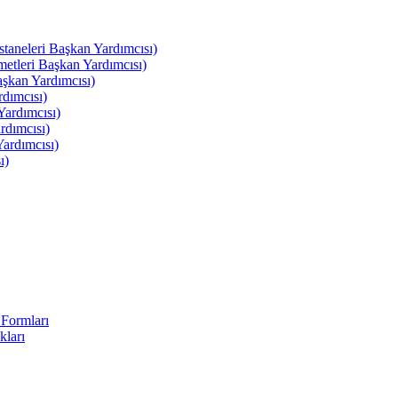
leri Başkan Yardımcısı)
leri Başkan Yardımcısı)
kan Yardımcısı)
dımcısı)
ardımcısı)
rdımcısı)
ardımcısı)
ı)
Formları
kları