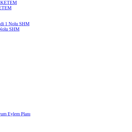
bil KETEM
 KETEM
endi 1 Nolu SHM
1 Nolu SHM
Uyum Eylem Planı