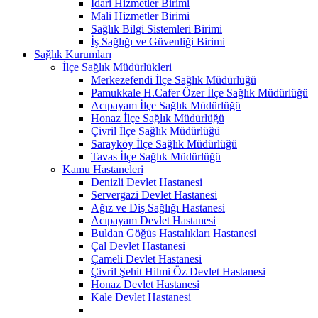
İdari Hizmetler Birimi
Mali Hizmetler Birimi
Sağlık Bilgi Sistemleri Birimi
İş Sağlığı ve Güvenliği Birimi
Sağlık Kurumları
İlçe Sağlık Müdürlükleri
Merkezefendi İlçe Sağlık Müdürlüğü
Pamukkale H.Cafer Özer İlçe Sağlık Müdürlüğü
Acıpayam İlçe Sağlık Müdürlüğü
Honaz İlçe Sağlık Müdürlüğü
Çivril İlçe Sağlık Müdürlüğü
Sarayköy İlçe Sağlık Müdürlüğü
Tavas İlçe Sağlık Müdürlüğü
Kamu Hastaneleri
Denizli Devlet Hastanesi
Servergazi Devlet Hastanesi
Ağız ve Diş Sağlığı Hastanesi
Acıpayam Devlet Hastanesi
Buldan Göğüs Hastalıkları Hastanesi
Çal Devlet Hastanesi
Çameli Devlet Hastanesi
Çivril Şehit Hilmi Öz Devlet Hastanesi
Honaz Devlet Hastanesi
Kale Devlet Hastanesi