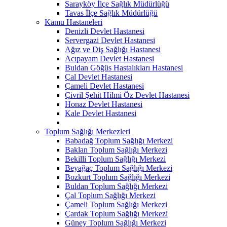
Sarayköy İlçe Sağlık Müdürlüğü
Tavas İlçe Sağlık Müdürlüğü
Kamu Hastaneleri
Denizli Devlet Hastanesi
Servergazi Devlet Hastanesi
Ağız ve Diş Sağlığı Hastanesi
Acıpayam Devlet Hastanesi
Buldan Göğüs Hastalıkları Hastanesi
Çal Devlet Hastanesi
Çameli Devlet Hastanesi
Çivril Şehit Hilmi Öz Devlet Hastanesi
Honaz Devlet Hastanesi
Kale Devlet Hastanesi
Toplum Sağlığı Merkezleri
Babadağ Toplum Sağlığı Merkezi
Baklan Toplum Sağlığı Merkezi
Bekilli Toplum Sağlığı Merkezi
Beyağaç Toplum Sağlığı Merkezi
Bozkurt Toplum Sağlığı Merkezi
Buldan Toplum Sağlığı Merkezi
Çal Toplum Sağlığı Merkezi
Çameli Toplum Sağlığı Merkezi
Çardak Toplum Sağlığı Merkezi
Güney Toplum Sağlığı Merkezi