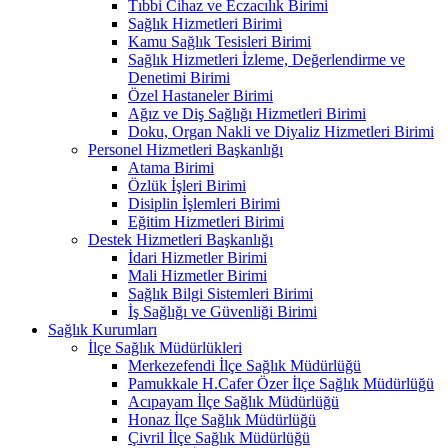
Tıbbi Cihaz ve Eczacılık Birimi
Sağlık Hizmetleri Birimi
Kamu Sağlık Tesisleri Birimi
Sağlık Hizmetleri İzleme, Değerlendirme ve
Denetimi Birimi
Özel Hastaneler Birimi
Ağız ve Diş Sağlığı Hizmetleri Birimi
Doku, Organ Nakli ve Diyaliz Hizmetleri Birimi
Personel Hizmetleri Başkanlığı
Atama Birimi
Özlük İşleri Birimi
Disiplin İşlemleri Birimi
Eğitim Hizmetleri Birimi
Destek Hizmetleri Başkanlığı
İdari Hizmetler Birimi
Mali Hizmetler Birimi
Sağlık Bilgi Sistemleri Birimi
İş Sağlığı ve Güvenliği Birimi
Sağlık Kurumları
İlçe Sağlık Müdürlükleri
Merkezefendi İlçe Sağlık Müdürlüğü
Pamukkale H.Cafer Özer İlçe Sağlık Müdürlüğü
Acıpayam İlçe Sağlık Müdürlüğü
Honaz İlçe Sağlık Müdürlüğü
Çivril İlçe Sağlık Müdürlüğü