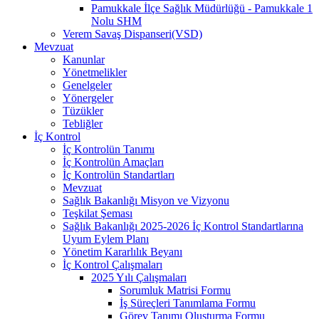
Pamukkale İlçe Sağlık Müdürlüğü - Pamukkale 1
Nolu SHM
Verem Savaş Dispanseri(VSD)
Mevzuat
Kanunlar
Yönetmelikler
Genelgeler
Yönergeler
Tüzükler
Tebliğler
İç Kontrol
İç Kontrolün Tanımı
İç Kontrolün Amaçları
İç Kontrolün Standartları
Mevzuat
Sağlık Bakanlığı Misyon ve Vizyonu
Teşkilat Şeması
Sağlık Bakanlığı 2025-2026 İç Kontrol Standartlarına
Uyum Eylem Planı
Yönetim Kararlılık Beyanı
İç Kontrol Çalışmaları
2025 Yılı Çalışmaları
Sorumluk Matrisi Formu
İş Süreçleri Tanımlama Formu
Görev Tanımı Oluşturma Formu