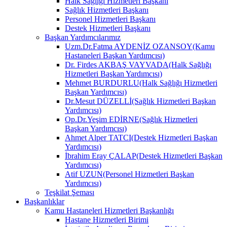
Halk Sağlığı Hizmetleri Başkanı
Sağlık Hizmetleri Başkanı
Personel Hizmetleri Başkanı
Destek Hizmetleri Başkanı
Başkan Yardımcılarımız
Uzm.Dr.Fatma AYDENİZ OZANSOY(Kamu
Hastaneleri Başkan Yardımcısı)
Dr. Firdes AKBAŞ VAYVADA(Halk Sağlığı
Hizmetleri Başkan Yardımcısı)
Mehmet BURDURLU(Halk Sağlığı Hizmetleri
Başkan Yardımcısı)
Dr.Mesut DÜZELLİ(Sağlık Hizmetleri Başkan
Yardımcısı)
Op.Dr.Yeşim EDİRNE(Sağlık Hizmetleri
Başkan Yardımcısı)
Ahmet Alper TATCI(Destek Hizmetleri Başkan
Yardımcısı)
İbrahim Eray ÇALAP(Destek Hizmetleri Başkan
Yardımcısı)
Atif UZUN(Personel Hizmetleri Başkan
Yardımcısı)
Teşkilat Şeması
Başkanlıklar
Kamu Hastaneleri Hizmetleri Başkanlığı
Hastane Hizmetleri Birimi