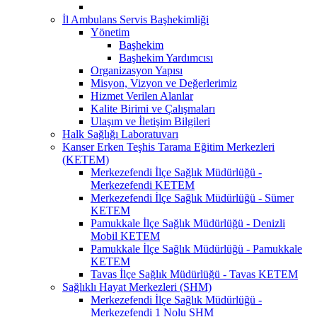
İl Ambulans Servis Başhekimliği
Yönetim
Başhekim
Başhekim Yardımcısı
Organizasyon Yapısı
Misyon, Vizyon ve Değerlerimiz
Hizmet Verilen Alanlar
Kalite Birimi ve Çalışmaları
Ulaşım ve İletişim Bilgileri
Halk Sağlığı Laboratuvarı
Kanser Erken Teşhis Tarama Eğitim Merkezleri
(KETEM)
Merkezefendi İlçe Sağlık Müdürlüğü -
Merkezefendi KETEM
Merkezefendi İlçe Sağlık Müdürlüğü - Sümer
KETEM
Pamukkale İlçe Sağlık Müdürlüğü - Denizli
Mobil KETEM
Pamukkale İlçe Sağlık Müdürlüğü - Pamukkale
KETEM
Tavas İlçe Sağlık Müdürlüğü - Tavas KETEM
Sağlıklı Hayat Merkezleri (SHM)
Merkezefendi İlçe Sağlık Müdürlüğü -
Merkezefendi 1 Nolu SHM