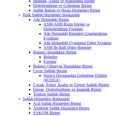
İstatistik, Analiz ve Raporlama Birimi
Değerlendirme ve Geliştirme Birimi
Sağlık Bakım ve Hasta Hizmetleri Birimi
Halk Sağlığı Hizmetleri Başkanlığı
Aile Hekimliği Birimi
ASM-AHB Rutin İzleme ve
Değerlendirme Formları
Aile Hekimliği Birimleri Gruplandırma
Evrakları
Aile Hekimliği Uygulama Diğer Evraklar
ASM İle İlgili Diğer Belgeler
Bulaşıcı Hastalıklar Birimi
Belgeler
Formlar
Bulaşıcı Olmayan Hastalıklar Birimi
Çevre Sağlığı Birimi
Sürücü Davranışları Geliştirme Eğitimi
(SÜDGE)
Çocuk, Ergen, Kadın ve Üreme Sağlığı Birimi
İzleme, Değerlendirme ve İstatistik Birimi
Toplum Sağlığı Birimi
Sağlık Hizmetleri Başkanlığı
Acil Sağlık Hizmetleri Birimi
Afetlerde Sağlık Hizmetleri Birimi
SAKOM Birimi