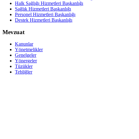
Halk Sağlığı Hizmetleri Başkanlığı
Sağlık Hizmetleri Başkanlığı
Personel Hizmetleri Başkanlığı
Destek Hizmetleri Başkanlığı
Mevzuat
Kanunlar
Yönetmelikler
Genelgeler
Yönergeler
Tüzükler
Tebliğler