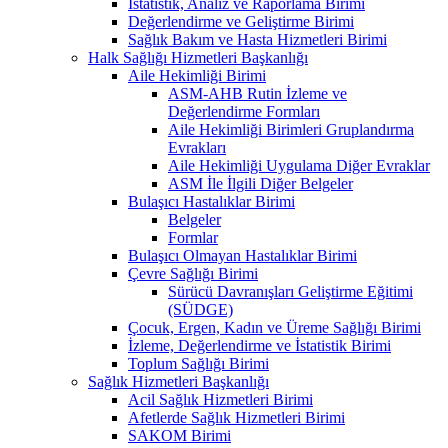
İstatistik, Analiz ve Raporlama Birimi
Değerlendirme ve Geliştirme Birimi
Sağlık Bakım ve Hasta Hizmetleri Birimi
Halk Sağlığı Hizmetleri Başkanlığı
Aile Hekimliği Birimi
ASM-AHB Rutin İzleme ve
Değerlendirme Formları
Aile Hekimliği Birimleri Gruplandırma
Evrakları
Aile Hekimliği Uygulama Diğer Evraklar
ASM İle İlgili Diğer Belgeler
Bulaşıcı Hastalıklar Birimi
Belgeler
Formlar
Bulaşıcı Olmayan Hastalıklar Birimi
Çevre Sağlığı Birimi
Sürücü Davranışları Geliştirme Eğitimi
(SÜDGE)
Çocuk, Ergen, Kadın ve Üreme Sağlığı Birimi
İzleme, Değerlendirme ve İstatistik Birimi
Toplum Sağlığı Birimi
Sağlık Hizmetleri Başkanlığı
Acil Sağlık Hizmetleri Birimi
Afetlerde Sağlık Hizmetleri Birimi
SAKOM Birimi