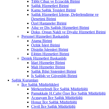
Tıbbi Cihaz ve Eczacılık Birimi
Sağlık Hizmetleri Birimi
Kamu Sağlık Tesisleri Birimi
Sağlık Hizmetleri İzleme, Değerlendirme ve
Denetimi Birimi
Özel Hastaneler Birimi
Ağız ve Diş Sağlığı Hizmetleri Birimi
Doku, Organ Nakli ve Diyaliz Hizmetleri Birimi
Personel Hizmetleri Başkanlığı
Atama Birimi
Özlük İşleri Birimi
Disiplin İşlemleri Birimi
Eğitim Hizmetleri Birimi
Destek Hizmetleri Başkanlığı
İdari Hizmetler Birimi
Mali Hizmetler Birimi
Sağlık Bilgi Sistemleri Birimi
İş Sağlığı ve Güvenliği Birimi
Sağlık Kurumları
İlçe Sağlık Müdürlükleri
Merkezefendi İlçe Sağlık Müdürlüğü
Pamukkale H.Cafer Özer İlçe Sağlık Müdürlüğü
Acıpayam İlçe Sağlık Müdürlüğü
Honaz İlçe Sağlık Müdürlüğü
Çivril İlçe Sağlık Müdürlüğü