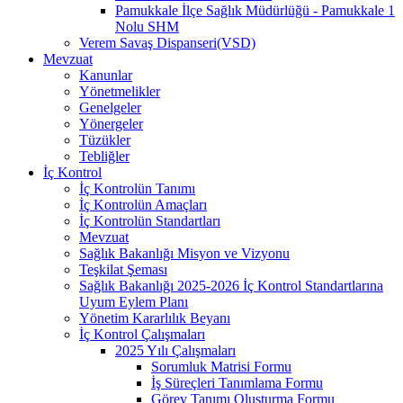
Pamukkale İlçe Sağlık Müdürlüğü - Pamukkale 1
Nolu SHM
Verem Savaş Dispanseri(VSD)
Mevzuat
Kanunlar
Yönetmelikler
Genelgeler
Yönergeler
Tüzükler
Tebliğler
İç Kontrol
İç Kontrolün Tanımı
İç Kontrolün Amaçları
İç Kontrolün Standartları
Mevzuat
Sağlık Bakanlığı Misyon ve Vizyonu
Teşkilat Şeması
Sağlık Bakanlığı 2025-2026 İç Kontrol Standartlarına
Uyum Eylem Planı
Yönetim Kararlılık Beyanı
İç Kontrol Çalışmaları
2025 Yılı Çalışmaları
Sorumluk Matrisi Formu
İş Süreçleri Tanımlama Formu
Görev Tanımı Oluşturma Formu