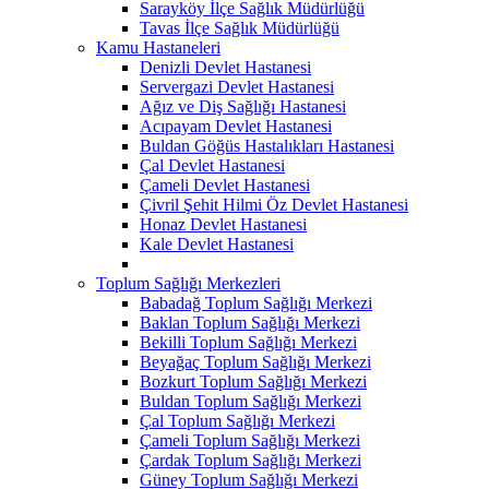
Sarayköy İlçe Sağlık Müdürlüğü
Tavas İlçe Sağlık Müdürlüğü
Kamu Hastaneleri
Denizli Devlet Hastanesi
Servergazi Devlet Hastanesi
Ağız ve Diş Sağlığı Hastanesi
Acıpayam Devlet Hastanesi
Buldan Göğüs Hastalıkları Hastanesi
Çal Devlet Hastanesi
Çameli Devlet Hastanesi
Çivril Şehit Hilmi Öz Devlet Hastanesi
Honaz Devlet Hastanesi
Kale Devlet Hastanesi
Toplum Sağlığı Merkezleri
Babadağ Toplum Sağlığı Merkezi
Baklan Toplum Sağlığı Merkezi
Bekilli Toplum Sağlığı Merkezi
Beyağaç Toplum Sağlığı Merkezi
Bozkurt Toplum Sağlığı Merkezi
Buldan Toplum Sağlığı Merkezi
Çal Toplum Sağlığı Merkezi
Çameli Toplum Sağlığı Merkezi
Çardak Toplum Sağlığı Merkezi
Güney Toplum Sağlığı Merkezi