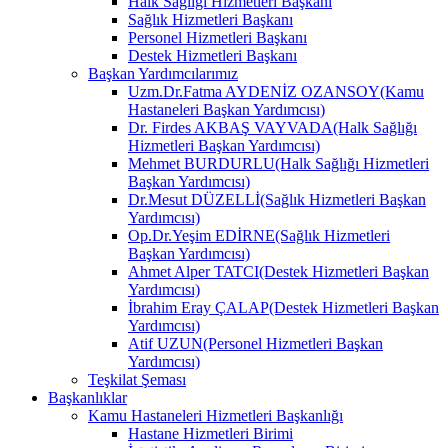
Halk Sağlığı Hizmetleri Başkanı
Sağlık Hizmetleri Başkanı
Personel Hizmetleri Başkanı
Destek Hizmetleri Başkanı
Başkan Yardımcılarımız
Uzm.Dr.Fatma AYDENİZ OZANSOY(Kamu
Hastaneleri Başkan Yardımcısı)
Dr. Firdes AKBAŞ VAYVADA(Halk Sağlığı
Hizmetleri Başkan Yardımcısı)
Mehmet BURDURLU(Halk Sağlığı Hizmetleri
Başkan Yardımcısı)
Dr.Mesut DÜZELLİ(Sağlık Hizmetleri Başkan
Yardımcısı)
Op.Dr.Yeşim EDİRNE(Sağlık Hizmetleri
Başkan Yardımcısı)
Ahmet Alper TATCI(Destek Hizmetleri Başkan
Yardımcısı)
İbrahim Eray ÇALAP(Destek Hizmetleri Başkan
Yardımcısı)
Atif UZUN(Personel Hizmetleri Başkan
Yardımcısı)
Teşkilat Şeması
Başkanlıklar
Kamu Hastaneleri Hizmetleri Başkanlığı
Hastane Hizmetleri Birimi