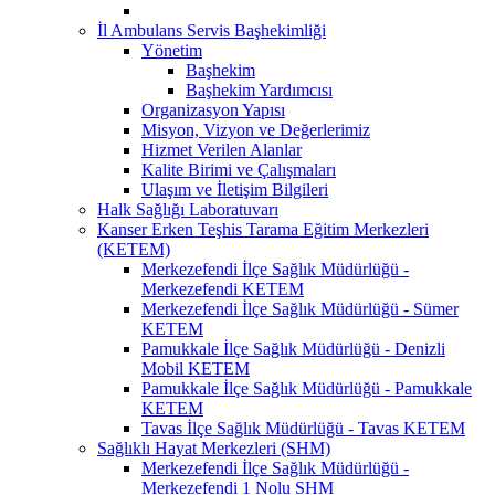
İl Ambulans Servis Başhekimliği
Yönetim
Başhekim
Başhekim Yardımcısı
Organizasyon Yapısı
Misyon, Vizyon ve Değerlerimiz
Hizmet Verilen Alanlar
Kalite Birimi ve Çalışmaları
Ulaşım ve İletişim Bilgileri
Halk Sağlığı Laboratuvarı
Kanser Erken Teşhis Tarama Eğitim Merkezleri
(KETEM)
Merkezefendi İlçe Sağlık Müdürlüğü -
Merkezefendi KETEM
Merkezefendi İlçe Sağlık Müdürlüğü - Sümer
KETEM
Pamukkale İlçe Sağlık Müdürlüğü - Denizli
Mobil KETEM
Pamukkale İlçe Sağlık Müdürlüğü - Pamukkale
KETEM
Tavas İlçe Sağlık Müdürlüğü - Tavas KETEM
Sağlıklı Hayat Merkezleri (SHM)
Merkezefendi İlçe Sağlık Müdürlüğü -
Merkezefendi 1 Nolu SHM