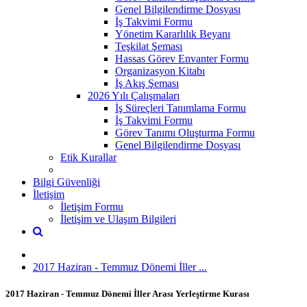
Genel Bilgilendirme Dosyası
İş Takvimi Formu
Yönetim Kararlılık Beyanı
Teşkilat Şeması
Hassas Görev Envanter Formu
Organizasyon Kitabı
İş Akış Şeması
2026 Yılı Çalışmaları
İş Süreçleri Tanımlama Formu
İş Takvimi Formu
Görev Tanımı Oluşturma Formu
Genel Bilgilendirme Dosyası
Etik Kurallar
Bilgi Güvenliği
İletişim
İletişim Formu
İletişim ve Ulaşım Bilgileri
2017 Haziran - Temmuz Dönemi İller ...
2017 Haziran - Temmuz Dönemi İller Arası Yerleştirme Kurası