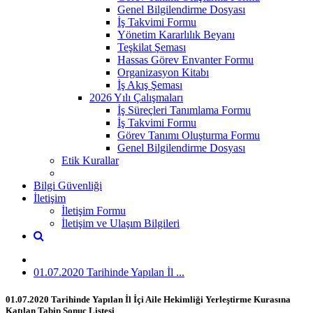
Genel Bilgilendirme Dosyası
İş Takvimi Formu
Yönetim Kararlılık Beyanı
Teşkilat Şeması
Hassas Görev Envanter Formu
Organizasyon Kitabı
İş Akış Şeması
2026 Yılı Çalışmaları
İş Süreçleri Tanımlama Formu
İş Takvimi Formu
Görev Tanımı Oluşturma Formu
Genel Bilgilendirme Dosyası
Etik Kurallar
Bilgi Güvenliği
İletişim
İletişim Formu
İletişim ve Ulaşım Bilgileri
01.07.2020 Tarihinde Yapılan İl ...
01.07.2020 Tarihinde Yapılan İl İçi Aile Hekimliği Yerleştirme Kurasına
Katılan Tabip Sonuç Listesi