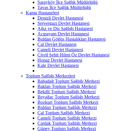
Sarayköy İlçe Sağlık Müdürlüğü
Tavas İlçe Sağlık Müdürlüğü
Kamu Hastaneleri
Denizli Devlet Hastanesi
Servergazi Devlet Hastanesi
Ağız ve Diş Sağlığı Hastanesi
Acıpayam Devlet Hastanesi
Buldan Göğüs Hastalıkları Hastanesi
Çal Devlet Hastanesi
Çameli Devlet Hastanesi
Çivril Şehit Hilmi Öz Devlet Hastanesi
Honaz Devlet Hastanesi
Kale Devlet Hastanesi
Toplum Sağlığı Merkezleri
Babadağ Toplum Sağlığı Merkezi
Baklan Toplum Sağlığı Merkezi
Bekilli Toplum Sağlığı Merkezi
Beyağaç Toplum Sağlığı Merkezi
Bozkurt Toplum Sağlığı Merkezi
Buldan Toplum Sağlığı Merkezi
Çal Toplum Sağlığı Merkezi
Çameli Toplum Sağlığı Merkezi
Çardak Toplum Sağlığı Merkezi
Güney Toplum Sağlığı Merkezi