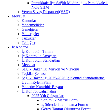
Pamukkale İlçe Sağlık Müdürlüğü - Pamukkale 1
Nolu SHM
Verem Savaş Dispanseri(VSD)
Mevzuat
Kanunlar
Yönetmelikler
Genelgeler
Yönergeler
Tüzükler
Tebliğler
İç Kontrol
İç Kontrolün Tanımı
İç Kontrolün Amaçları
İç Kontrolün Standartları
Mevzuat
Sağlık Bakanlığı Misyon ve Vizyonu
Teşkilat Şeması
Sağlık Bakanlığı 2025-2026 İç Kontrol Standartlarına
Uyum Eylem Planı
Yönetim Kararlılık Beyanı
İç Kontrol Çalışmaları
2025 Yılı Çalışmaları
Sorumluk Matrisi Formu
İş Süreçleri Tanımlama Formu
Görev Tanımı Oluşturma Formu