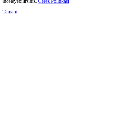
inceleyebilirsiniz.
Çerez Politikası
Tamam