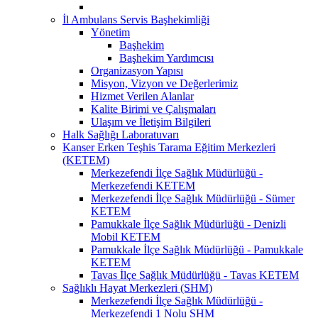
İl Ambulans Servis Başhekimliği
Yönetim
Başhekim
Başhekim Yardımcısı
Organizasyon Yapısı
Misyon, Vizyon ve Değerlerimiz
Hizmet Verilen Alanlar
Kalite Birimi ve Çalışmaları
Ulaşım ve İletişim Bilgileri
Halk Sağlığı Laboratuvarı
Kanser Erken Teşhis Tarama Eğitim Merkezleri
(KETEM)
Merkezefendi İlçe Sağlık Müdürlüğü -
Merkezefendi KETEM
Merkezefendi İlçe Sağlık Müdürlüğü - Sümer
KETEM
Pamukkale İlçe Sağlık Müdürlüğü - Denizli
Mobil KETEM
Pamukkale İlçe Sağlık Müdürlüğü - Pamukkale
KETEM
Tavas İlçe Sağlık Müdürlüğü - Tavas KETEM
Sağlıklı Hayat Merkezleri (SHM)
Merkezefendi İlçe Sağlık Müdürlüğü -
Merkezefendi 1 Nolu SHM