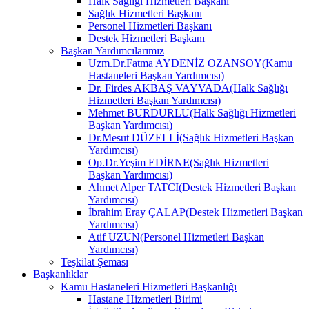
Halk Sağlığı Hizmetleri Başkanı
Sağlık Hizmetleri Başkanı
Personel Hizmetleri Başkanı
Destek Hizmetleri Başkanı
Başkan Yardımcılarımız
Uzm.Dr.Fatma AYDENİZ OZANSOY(Kamu
Hastaneleri Başkan Yardımcısı)
Dr. Firdes AKBAŞ VAYVADA(Halk Sağlığı
Hizmetleri Başkan Yardımcısı)
Mehmet BURDURLU(Halk Sağlığı Hizmetleri
Başkan Yardımcısı)
Dr.Mesut DÜZELLİ(Sağlık Hizmetleri Başkan
Yardımcısı)
Op.Dr.Yeşim EDİRNE(Sağlık Hizmetleri
Başkan Yardımcısı)
Ahmet Alper TATCI(Destek Hizmetleri Başkan
Yardımcısı)
İbrahim Eray ÇALAP(Destek Hizmetleri Başkan
Yardımcısı)
Atif UZUN(Personel Hizmetleri Başkan
Yardımcısı)
Teşkilat Şeması
Başkanlıklar
Kamu Hastaneleri Hizmetleri Başkanlığı
Hastane Hizmetleri Birimi