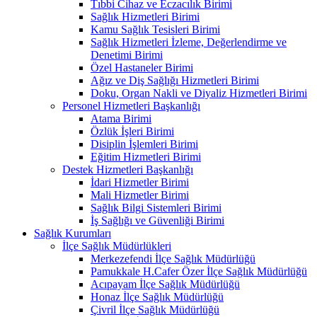
Tıbbi Cihaz ve Eczacılık Birimi
Sağlık Hizmetleri Birimi
Kamu Sağlık Tesisleri Birimi
Sağlık Hizmetleri İzleme, Değerlendirme ve
Denetimi Birimi
Özel Hastaneler Birimi
Ağız ve Diş Sağlığı Hizmetleri Birimi
Doku, Organ Nakli ve Diyaliz Hizmetleri Birimi
Personel Hizmetleri Başkanlığı
Atama Birimi
Özlük İşleri Birimi
Disiplin İşlemleri Birimi
Eğitim Hizmetleri Birimi
Destek Hizmetleri Başkanlığı
İdari Hizmetler Birimi
Mali Hizmetler Birimi
Sağlık Bilgi Sistemleri Birimi
İş Sağlığı ve Güvenliği Birimi
Sağlık Kurumları
İlçe Sağlık Müdürlükleri
Merkezefendi İlçe Sağlık Müdürlüğü
Pamukkale H.Cafer Özer İlçe Sağlık Müdürlüğü
Acıpayam İlçe Sağlık Müdürlüğü
Honaz İlçe Sağlık Müdürlüğü
Çivril İlçe Sağlık Müdürlüğü