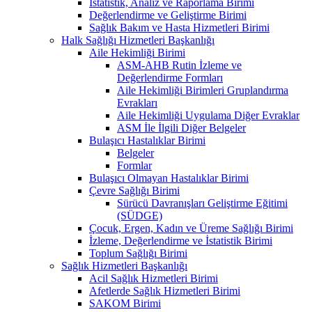
İstatistik, Analiz ve Raporlama Birimi
Değerlendirme ve Geliştirme Birimi
Sağlık Bakım ve Hasta Hizmetleri Birimi
Halk Sağlığı Hizmetleri Başkanlığı
Aile Hekimliği Birimi
ASM-AHB Rutin İzleme ve
Değerlendirme Formları
Aile Hekimliği Birimleri Gruplandırma
Evrakları
Aile Hekimliği Uygulama Diğer Evraklar
ASM İle İlgili Diğer Belgeler
Bulaşıcı Hastalıklar Birimi
Belgeler
Formlar
Bulaşıcı Olmayan Hastalıklar Birimi
Çevre Sağlığı Birimi
Sürücü Davranışları Geliştirme Eğitimi
(SÜDGE)
Çocuk, Ergen, Kadın ve Üreme Sağlığı Birimi
İzleme, Değerlendirme ve İstatistik Birimi
Toplum Sağlığı Birimi
Sağlık Hizmetleri Başkanlığı
Acil Sağlık Hizmetleri Birimi
Afetlerde Sağlık Hizmetleri Birimi
SAKOM Birimi