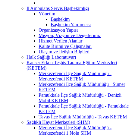
İl Ambulans Servis Başhekimliği
Yönetim
Başhekim
Başhekim Yardımcısı
Organizasyon Yapısı
Misyon, Vizyon ve Değerlerimiz
Hizmet Verilen Alanlar
Kalite Birimi ve Çalışmaları
Ulaşım ve İletişim Bilgileri
Halk Sağlığı Laboratuvarı
Kanser Erken Teşhis Tarama Eğitim Merkezleri
(KETEM)
Merkezefendi İlçe Sağlık Müdürlüğü -
Merkezefendi KETEM
Merkezefendi İlçe Sağlık Müdürlüğü - Sümer
KETEM
Pamukkale İlçe Sağlık Müdürlüğü - Denizli
Mobil KETEM
Pamukkale İlçe Sağlık Müdürlüğü - Pamukkale
KETEM
Tavas İlçe Sağlık Müdürlüğü - Tavas KETEM
Sağlıklı Hayat Merkezleri (SHM)
Merkezefendi İlçe Sağlık Müdürlüğü -
Merkezefendi 1 Nolu SHM