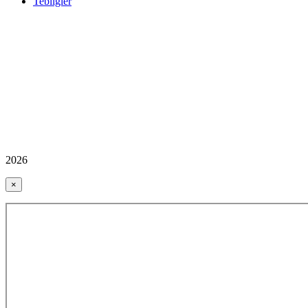
Tebliğler
2026
×