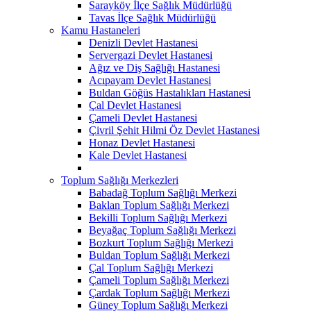
Sarayköy İlçe Sağlık Müdürlüğü
Tavas İlçe Sağlık Müdürlüğü
Kamu Hastaneleri
Denizli Devlet Hastanesi
Servergazi Devlet Hastanesi
Ağız ve Diş Sağlığı Hastanesi
Acıpayam Devlet Hastanesi
Buldan Göğüs Hastalıkları Hastanesi
Çal Devlet Hastanesi
Çameli Devlet Hastanesi
Çivril Şehit Hilmi Öz Devlet Hastanesi
Honaz Devlet Hastanesi
Kale Devlet Hastanesi
Toplum Sağlığı Merkezleri
Babadağ Toplum Sağlığı Merkezi
Baklan Toplum Sağlığı Merkezi
Bekilli Toplum Sağlığı Merkezi
Beyağaç Toplum Sağlığı Merkezi
Bozkurt Toplum Sağlığı Merkezi
Buldan Toplum Sağlığı Merkezi
Çal Toplum Sağlığı Merkezi
Çameli Toplum Sağlığı Merkezi
Çardak Toplum Sağlığı Merkezi
Güney Toplum Sağlığı Merkezi