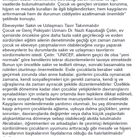
vaatlerde bulunulmamalıdır. Çocuk ve gençleri virüsten korunma,
hijyen ve mesafe kuralları ile ilgili bilgilendirirken; hem kaygılarını
arttırmamak hem de durumun ciddiyetini azaltmamak önemlidir”
şeklinde konuştu.
Ebeveynler Sakin ve Uzlaşmacı Tavır Takınmalıdır
Çocuk ve Genç Psikiyatri Uzmanı Dr. Nazlı Kapubağlı Çetin, ev
içerisinde öncekine göre daha fazla vakit geçirileceği ve evden
sürdürülen eğitim ailenin denetiminde geçtiği için zaman zaman
çocuk ve ebeveyn çatışmalarının olabileceğine vurgu yaparak
ebeveynlerin bu durumlarda sakin ve uzlaşmacı tavırlarını
sürdürmelerini istedi. Çetin: “UNICEF, ailelerin geçici de olsa “yeni
normale” göre kendilerini tekrar düzenlemelerini tavsiye etmektedir.
Bunun için öncelikle sakin ve tedbirli olmayı, sonraki basamakta ise
rutinleri oturtmayı önermektedir. Evde çocuklarla beraber vakit
geçirmek zorunda olan anne babalar, günlerini çocukla oynanacak
zamana, kendi sosyalleşmeleri için gerekli zamana, kendi iş ve
uğraşlarına da zaman ayıracak şekilde düzenlemelidirler. Özellikle
ergenlik dönemine kadar olan çocuklar yetişkinlerin davranışlarını
aynaladıkları için onlarla aynı ortamda iken tepkilere dikkat edilmeli,
tv veya sosyal medya haberlerine maruziyetleri kontrol edilmelidir.
Kaygılarını isimlendirmede yardımcı olunmalı, bu yaş döneminde
kaygı artışının çocuklarda ağlama, uykuya dalma güçlükleri, yeme
sorunları, davranışlarda değişimler veya daha küçük yaşlardaki
alışkanlıklarına dönmeye sebep olabileceği akılda tutulmalıdır.
Akrabaları, öğretmenleri ve arkadaşları ile çevrimiçi iletişimlerinin
sürdürülmesi çocukların uyumunu arttıracağı gibi mesafe ve hijyen
kurallarının başkalarının faydalarına olduğu da hatırlatılmalıdır”