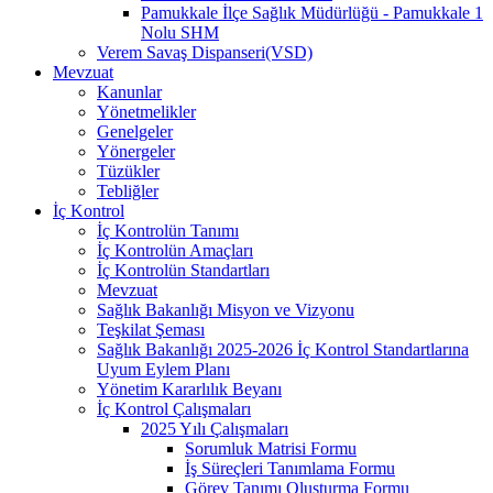
Pamukkale İlçe Sağlık Müdürlüğü - Pamukkale 1
Nolu SHM
Verem Savaş Dispanseri(VSD)
Mevzuat
Kanunlar
Yönetmelikler
Genelgeler
Yönergeler
Tüzükler
Tebliğler
İç Kontrol
İç Kontrolün Tanımı
İç Kontrolün Amaçları
İç Kontrolün Standartları
Mevzuat
Sağlık Bakanlığı Misyon ve Vizyonu
Teşkilat Şeması
Sağlık Bakanlığı 2025-2026 İç Kontrol Standartlarına
Uyum Eylem Planı
Yönetim Kararlılık Beyanı
İç Kontrol Çalışmaları
2025 Yılı Çalışmaları
Sorumluk Matrisi Formu
İş Süreçleri Tanımlama Formu
Görev Tanımı Oluşturma Formu