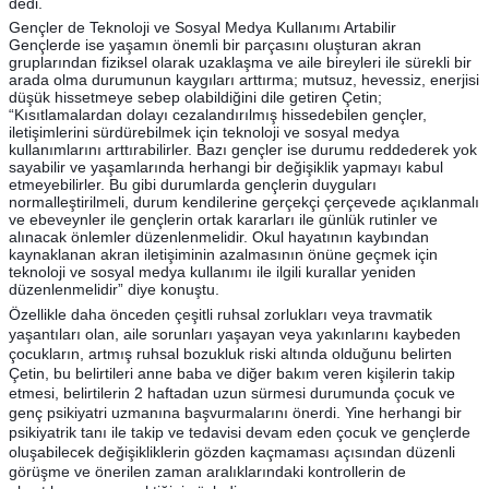
dedi.
Gençler de Teknoloji ve Sosyal Medya Kullanımı Artabilir
Gençlerde ise yaşamın önemli bir parçasını oluşturan akran
gruplarından fiziksel olarak uzaklaşma ve aile bireyleri ile sürekli bir
arada olma durumunun kaygıları arttırma; mutsuz, hevessiz, enerjisi
düşük hissetmeye sebep olabildiğini dile getiren Çetin;
“Kısıtlamalardan dolayı cezalandırılmış hissedebilen gençler,
iletişimlerini sürdürebilmek için teknoloji ve sosyal medya
kullanımlarını arttırabilirler. Bazı gençler ise durumu reddederek yok
sayabilir ve yaşamlarında herhangi bir değişiklik yapmayı kabul
etmeyebilirler. Bu gibi durumlarda gençlerin duyguları
normalleştirilmeli, durum kendilerine gerçekçi çerçevede açıklanmalı
ve ebeveynler ile gençlerin ortak kararları ile günlük rutinler ve
alınacak önlemler düzenlenmelidir. Okul hayatının kaybından
kaynaklanan akran iletişiminin azalmasının önüne geçmek için
teknoloji ve sosyal medya kullanımı ile ilgili kurallar yeniden
düzenlenmelidir” diye konuştu.
Özellikle daha önceden çeşitli ruhsal zorlukları veya travmatik
yaşantıları olan, aile sorunları yaşayan veya yakınlarını kaybeden
çocukların, artmış ruhsal bozukluk riski altında olduğunu belirten
Çetin, bu belirtileri anne baba ve diğer bakım veren kişilerin takip
etmesi, belirtilerin 2 haftadan uzun sürmesi durumunda çocuk ve
genç psikiyatri uzmanına başvurmalarını önerdi. Yine herhangi bir
psikiyatrik tanı ile takip ve tedavisi devam eden çocuk ve gençlerde
oluşabilecek değişikliklerin gözden kaçmaması açısından düzenli
görüşme ve önerilen zaman aralıklarındaki kontrollerin de