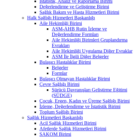
İstatistik, Analiz ve Raporlama Birimi
Değerlendirme ve Geliştirme Birimi
Sağlık Bakım ve Hasta Hizmetleri Birimi
Halk Sağlığı Hizmetleri Başkanlığı
Aile Hekimliği Birimi
ASM-AHB Rutin İzleme ve
Değerlendirme Formları
Aile Hekimliği Birimleri Gruplandırma
Evrakları
Aile Hekimliği Uygulama Diğer Evraklar
ASM İle İlgili Diğer Belgeler
Bulaşıcı Hastalıklar Birimi
Belgeler
Formlar
Bulaşıcı Olmayan Hastalıklar Birimi
Çevre Sağlığı Birimi
Sürücü Davranışları Geliştirme Eğitimi
(SÜDGE)
Çocuk, Ergen, Kadın ve Üreme Sağlığı Birimi
İzleme, Değerlendirme ve İstatistik Birimi
Toplum Sağlığı Birimi
Sağlık Hizmetleri Başkanlığı
Acil Sağlık Hizmetleri Birimi
Afetlerde Sağlık Hizmetleri Birimi
SAKOM Birimi