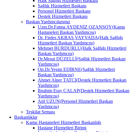
Halk Sağlığı Hizmetleri Başkanı
Sağlık Hizmetleri Başkanı
Personel Hizmetleri Başkanı
Destek Hizmetleri Başkanı
Başkan Yardımcılarımız
Uzm.Dr.Fatma AYDENİZ OZANSOY(Kamu
Hastaneleri Başkan Yardımcısı)
Dr. Firdes AKBAŞ VAYVADA(Halk Sağlığı
Hizmetleri Başkan Yardımcısı)
Mehmet BURDURLU(Halk Sağlığı Hizmetleri
Başkan Yardımcısı)
Dr.Mesut DÜZELLİ(Sağlık Hizmetleri Başkan
Yardımcısı)
Op.Dr.Yeşim EDİRNE(Sağlık Hizmetleri
Başkan Yardımcısı)
Ahmet Alper TATCI(Destek Hizmetleri Başkan
Yardımcısı)
İbrahim Eray ÇALAP(Destek Hizmetleri Başkan
Yardımcısı)
Atif UZUN(Personel Hizmetleri Başkan
Yardımcısı)
Teşkilat Şeması
Başkanlıklar
Kamu Hastaneleri Hizmetleri Başkanlığı
Hastane Hizmetleri Birimi