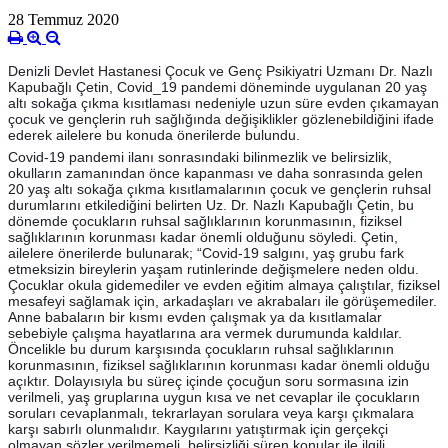
28 Temmuz 2020
Denizli Devlet Hastanesi Çocuk ve Genç Psikiyatri Uzmanı Dr. Nazlı
Kapubağlı Çetin, Covid_19 pandemi döneminde uygulanan 20 yaş
altı sokağa çıkma kısıtlaması nedeniyle uzun süre evden çıkamayan
çocuk ve gençlerin ruh sağlığında değişiklikler gözlenebildiğini ifade
ederek ailelere bu konuda önerilerde bulundu.
Covid-19 pandemi ilanı sonrasındaki bilinmezlik ve belirsizlik,
okulların zamanından önce kapanması ve daha sonrasında gelen
20 yaş altı sokağa çıkma kısıtlamalarının çocuk ve gençlerin ruhsal
durumlarını etkilediğini belirten Uz. Dr. Nazlı Kapubağlı Çetin, bu
dönemde çocukların ruhsal sağlıklarının korunmasının, fiziksel
sağlıklarının korunması kadar önemli olduğunu söyledi. Çetin,
ailelere önerilerde bulunarak; “Covid-19 salgını, yaş grubu fark
etmeksizin bireylerin yaşam rutinlerinde değişmelere neden oldu.
Çocuklar okula gidemediler ve evden eğitim almaya çalıştılar, fiziksel
mesafeyi sağlamak için, arkadaşları ve akrabaları ile görüşemediler.
Anne babaların bir kısmı evden çalışmak ya da kısıtlamalar
sebebiyle çalışma hayatlarına ara vermek durumunda kaldılar.
Öncelikle bu durum karşısında çocukların ruhsal sağlıklarının
korunmasının, fiziksel sağlıklarının korunması kadar önemli olduğu
açıktır. Dolayısıyla bu süreç içinde çocuğun soru sormasına izin
verilmeli, yaş gruplarına uygun kısa ve net cevaplar ile çocukların
soruları cevaplanmalı, tekrarlayan sorulara veya karşı çıkmalara
karşı sabırlı olunmalıdır. Kaygılarını yatıştırmak için gerçekçi
olmayan sözler verilmemeli, belirsizliği süren konular ile ilgili