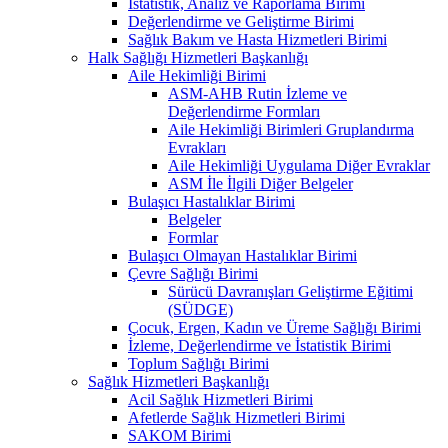
İstatistik, Analiz ve Raporlama Birimi
Değerlendirme ve Geliştirme Birimi
Sağlık Bakım ve Hasta Hizmetleri Birimi
Halk Sağlığı Hizmetleri Başkanlığı
Aile Hekimliği Birimi
ASM-AHB Rutin İzleme ve
Değerlendirme Formları
Aile Hekimliği Birimleri Gruplandırma
Evrakları
Aile Hekimliği Uygulama Diğer Evraklar
ASM İle İlgili Diğer Belgeler
Bulaşıcı Hastalıklar Birimi
Belgeler
Formlar
Bulaşıcı Olmayan Hastalıklar Birimi
Çevre Sağlığı Birimi
Sürücü Davranışları Geliştirme Eğitimi
(SÜDGE)
Çocuk, Ergen, Kadın ve Üreme Sağlığı Birimi
İzleme, Değerlendirme ve İstatistik Birimi
Toplum Sağlığı Birimi
Sağlık Hizmetleri Başkanlığı
Acil Sağlık Hizmetleri Birimi
Afetlerde Sağlık Hizmetleri Birimi
SAKOM Birimi