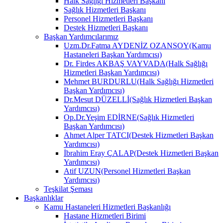
Halk Sağlığı Hizmetleri Başkanı
Sağlık Hizmetleri Başkanı
Personel Hizmetleri Başkanı
Destek Hizmetleri Başkanı
Başkan Yardımcılarımız
Uzm.Dr.Fatma AYDENİZ OZANSOY(Kamu
Hastaneleri Başkan Yardımcısı)
Dr. Firdes AKBAŞ VAYVADA(Halk Sağlığı
Hizmetleri Başkan Yardımcısı)
Mehmet BURDURLU(Halk Sağlığı Hizmetleri
Başkan Yardımcısı)
Dr.Mesut DÜZELLİ(Sağlık Hizmetleri Başkan
Yardımcısı)
Op.Dr.Yeşim EDİRNE(Sağlık Hizmetleri
Başkan Yardımcısı)
Ahmet Alper TATCI(Destek Hizmetleri Başkan
Yardımcısı)
İbrahim Eray ÇALAP(Destek Hizmetleri Başkan
Yardımcısı)
Atif UZUN(Personel Hizmetleri Başkan
Yardımcısı)
Teşkilat Şeması
Başkanlıklar
Kamu Hastaneleri Hizmetleri Başkanlığı
Hastane Hizmetleri Birimi