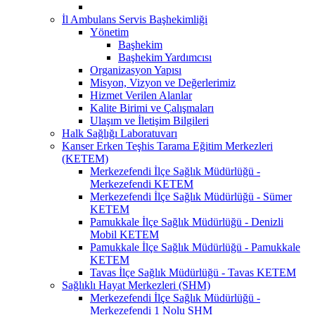
İl Ambulans Servis Başhekimliği
Yönetim
Başhekim
Başhekim Yardımcısı
Organizasyon Yapısı
Misyon, Vizyon ve Değerlerimiz
Hizmet Verilen Alanlar
Kalite Birimi ve Çalışmaları
Ulaşım ve İletişim Bilgileri
Halk Sağlığı Laboratuvarı
Kanser Erken Teşhis Tarama Eğitim Merkezleri
(KETEM)
Merkezefendi İlçe Sağlık Müdürlüğü -
Merkezefendi KETEM
Merkezefendi İlçe Sağlık Müdürlüğü - Sümer
KETEM
Pamukkale İlçe Sağlık Müdürlüğü - Denizli
Mobil KETEM
Pamukkale İlçe Sağlık Müdürlüğü - Pamukkale
KETEM
Tavas İlçe Sağlık Müdürlüğü - Tavas KETEM
Sağlıklı Hayat Merkezleri (SHM)
Merkezefendi İlçe Sağlık Müdürlüğü -
Merkezefendi 1 Nolu SHM