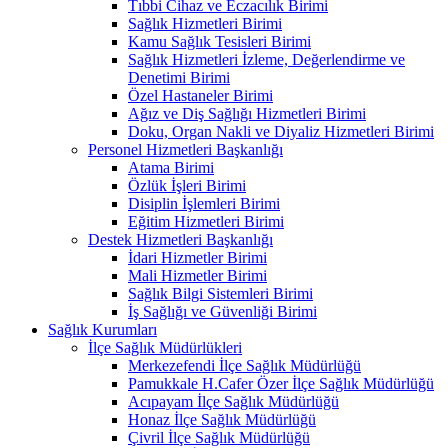
Tıbbi Cihaz ve Eczacılık Birimi
Sağlık Hizmetleri Birimi
Kamu Sağlık Tesisleri Birimi
Sağlık Hizmetleri İzleme, Değerlendirme ve
Denetimi Birimi
Özel Hastaneler Birimi
Ağız ve Diş Sağlığı Hizmetleri Birimi
Doku, Organ Nakli ve Diyaliz Hizmetleri Birimi
Personel Hizmetleri Başkanlığı
Atama Birimi
Özlük İşleri Birimi
Disiplin İşlemleri Birimi
Eğitim Hizmetleri Birimi
Destek Hizmetleri Başkanlığı
İdari Hizmetler Birimi
Mali Hizmetler Birimi
Sağlık Bilgi Sistemleri Birimi
İş Sağlığı ve Güvenliği Birimi
Sağlık Kurumları
İlçe Sağlık Müdürlükleri
Merkezefendi İlçe Sağlık Müdürlüğü
Pamukkale H.Cafer Özer İlçe Sağlık Müdürlüğü
Acıpayam İlçe Sağlık Müdürlüğü
Honaz İlçe Sağlık Müdürlüğü
Çivril İlçe Sağlık Müdürlüğü