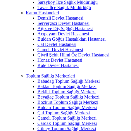
Sarayköy İlçe Sağlık Müdürlüğü
Tavas İlçe Sağlık Müdürlüğü
Kamu Hastaneleri
Denizli Devlet Hastanesi
Servergazi Devlet Hastanesi
Ağız ve Diş Sağlığı Hastanesi
Acıpayam Devlet Hastanesi
Buldan Göğüs Hastalıkları Hastanesi
Çal Devlet Hastanesi
Çameli Devlet Hastanesi
Çivril Şehit Hilmi Öz Devlet Hastanesi
Honaz Devlet Hastanesi
Kale Devlet Hastanesi
Toplum Sağlığı Merkezleri
Babadağ Toplum Sağlığı Merkezi
Baklan Toplum Sağlığı Merkezi
Bekilli Toplum Sağlığı Merkezi
Beyağaç Toplum Sağlığı Merkezi
Bozkurt Toplum Sağlığı Merkezi
Buldan Toplum Sağlığı Merkezi
Çal Toplum Sağlığı Merkezi
Çameli Toplum Sağlığı Merkezi
Çardak Toplum Sağlığı Merkezi
Güney Toplum Sağlığı Merkezi