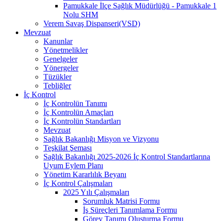
Pamukkale İlçe Sağlık Müdürlüğü - Pamukkale 1
Nolu SHM
Verem Savaş Dispanseri(VSD)
Mevzuat
Kanunlar
Yönetmelikler
Genelgeler
Yönergeler
Tüzükler
Tebliğler
İç Kontrol
İç Kontrolün Tanımı
İç Kontrolün Amaçları
İç Kontrolün Standartları
Mevzuat
Sağlık Bakanlığı Misyon ve Vizyonu
Teşkilat Şeması
Sağlık Bakanlığı 2025-2026 İç Kontrol Standartlarına
Uyum Eylem Planı
Yönetim Kararlılık Beyanı
İç Kontrol Çalışmaları
2025 Yılı Çalışmaları
Sorumluk Matrisi Formu
İş Süreçleri Tanımlama Formu
Görev Tanımı Oluşturma Formu