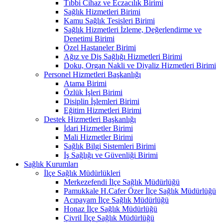
Tıbbi Cihaz ve Eczacılık Birimi
Sağlık Hizmetleri Birimi
Kamu Sağlık Tesisleri Birimi
Sağlık Hizmetleri İzleme, Değerlendirme ve
Denetimi Birimi
Özel Hastaneler Birimi
Ağız ve Diş Sağlığı Hizmetleri Birimi
Doku, Organ Nakli ve Diyaliz Hizmetleri Birimi
Personel Hizmetleri Başkanlığı
Atama Birimi
Özlük İşleri Birimi
Disiplin İşlemleri Birimi
Eğitim Hizmetleri Birimi
Destek Hizmetleri Başkanlığı
İdari Hizmetler Birimi
Mali Hizmetler Birimi
Sağlık Bilgi Sistemleri Birimi
İş Sağlığı ve Güvenliği Birimi
Sağlık Kurumları
İlçe Sağlık Müdürlükleri
Merkezefendi İlçe Sağlık Müdürlüğü
Pamukkale H.Cafer Özer İlçe Sağlık Müdürlüğü
Acıpayam İlçe Sağlık Müdürlüğü
Honaz İlçe Sağlık Müdürlüğü
Çivril İlçe Sağlık Müdürlüğü