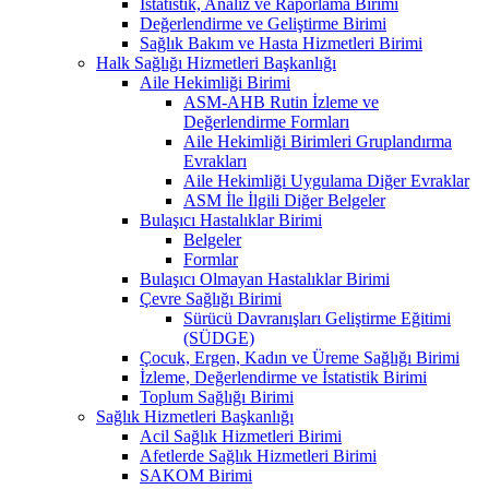
İstatistik, Analiz ve Raporlama Birimi
Değerlendirme ve Geliştirme Birimi
Sağlık Bakım ve Hasta Hizmetleri Birimi
Halk Sağlığı Hizmetleri Başkanlığı
Aile Hekimliği Birimi
ASM-AHB Rutin İzleme ve
Değerlendirme Formları
Aile Hekimliği Birimleri Gruplandırma
Evrakları
Aile Hekimliği Uygulama Diğer Evraklar
ASM İle İlgili Diğer Belgeler
Bulaşıcı Hastalıklar Birimi
Belgeler
Formlar
Bulaşıcı Olmayan Hastalıklar Birimi
Çevre Sağlığı Birimi
Sürücü Davranışları Geliştirme Eğitimi
(SÜDGE)
Çocuk, Ergen, Kadın ve Üreme Sağlığı Birimi
İzleme, Değerlendirme ve İstatistik Birimi
Toplum Sağlığı Birimi
Sağlık Hizmetleri Başkanlığı
Acil Sağlık Hizmetleri Birimi
Afetlerde Sağlık Hizmetleri Birimi
SAKOM Birimi