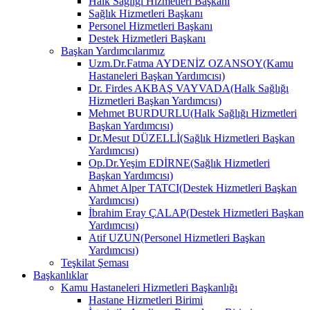
Halk Sağlığı Hizmetleri Başkanı
Sağlık Hizmetleri Başkanı
Personel Hizmetleri Başkanı
Destek Hizmetleri Başkanı
Başkan Yardımcılarımız
Uzm.Dr.Fatma AYDENİZ OZANSOY(Kamu
Hastaneleri Başkan Yardımcısı)
Dr. Firdes AKBAŞ VAYVADA(Halk Sağlığı
Hizmetleri Başkan Yardımcısı)
Mehmet BURDURLU(Halk Sağlığı Hizmetleri
Başkan Yardımcısı)
Dr.Mesut DÜZELLİ(Sağlık Hizmetleri Başkan
Yardımcısı)
Op.Dr.Yeşim EDİRNE(Sağlık Hizmetleri
Başkan Yardımcısı)
Ahmet Alper TATCI(Destek Hizmetleri Başkan
Yardımcısı)
İbrahim Eray ÇALAP(Destek Hizmetleri Başkan
Yardımcısı)
Atif UZUN(Personel Hizmetleri Başkan
Yardımcısı)
Teşkilat Şeması
Başkanlıklar
Kamu Hastaneleri Hizmetleri Başkanlığı
Hastane Hizmetleri Birimi