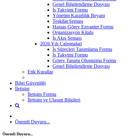
Genel Bilgilendirme Dosyası
İş Takvimi Formu
Yönetim Kararlılık Beyanı
Teşkilat Şeması
Hassas Görev Envanter Formu
Organizasyon Kitabı
İş Akış Şeması
2026 Yılı Çalışmaları
İş Süreçleri Tanımlama Formu
İş Takvimi Formu
Görev Tanımı Oluşturma Formu
Genel Bilgilendirme Dosyası
Etik Kurallar
Bilgi Güvenliği
İletişim
İletişim Formu
İletişim ve Ulaşım Bilgileri
Önemli Duyuru...
Önemli Duyuru...