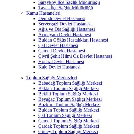
Sarayköy İlçe Sağlık Müdürlüğü
Tavas İlçe Sağlık Müdürlüğü
Kamu Hastaneleri
Denizli Devlet Hastanesi
Servergazi Devlet Hastanesi
Ağız ve Diş Sağlığı Hastanesi
Acıpayam Devlet Hastanesi
Buldan Göğüs Hastalıkları Hastanesi
Çal Devlet Hastanesi
Çameli Devlet Hastanesi
Çivril Şehit Hilmi Öz Devlet Hastanesi
Honaz Devlet Hastanesi
Kale Devlet Hastanesi
Toplum Sağlığı Merkezleri
Babadağ Toplum Sağlığı Merkezi
Baklan Toplum Sağlığı Merkezi
Bekilli Toplum Sağlığı Merkezi
Beyağaç Toplum Sağlığı Merkezi
Bozkurt Toplum Sağlığı Merkezi
Buldan Toplum Sağlığı Merkezi
Çal Toplum Sağlığı Merkezi
Çameli Toplum Sağlığı Merkezi
Çardak Toplum Sağlığı Merkezi
Güney Toplum Sağlığı Merkezi