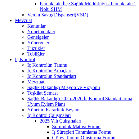
Pamukkale İlçe Sağlık Müdürlüğü - Pamukkale 1
Nolu SHM
Verem Savaş Dispanseri(VSD)
Mevzuat
Kanunlar
Yönetmelikler
Genelgeler
Yönergeler
Tüzükler
Tebliğler
İç Kontrol
İç Kontrolün Tanımı
İç Kontrolün Amaçları
İç Kontrolün Standartları
Mevzuat
Sağlık Bakanlığı Misyon ve Vizyonu
Teşkilat Şeması
Sağlık Bakanlığı 2025-2026 İç Kontrol Standartlarına
Uyum Eylem Planı
Yönetim Kararlılık Beyanı
İç Kontrol Çalışmaları
2025 Yılı Çalışmaları
Sorumluk Matrisi Formu
İş Süreçleri Tanımlama Formu
Görev Tanımı Oluşturma Formu