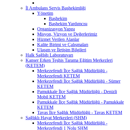
İl Ambulans Servis Başhekimliği
Yönetim
Başhekim
Başhekim Yardımcısı
Organizasyon Yapısı
Misyon, Vizyon ve Değerlerimiz
Hizmet Verilen Alanlar
Kalite Birimi ve Çalışmaları
Ulaşım ve İletişim Bilgileri
Halk Sağlığı Laboratuvarı
Kanser Erken Teşhis Tarama Eğitim Merkezleri
(KETEM)
Merkezefendi İlçe Sağlık Müdürlüğü -
Merkezefendi KETEM
Merkezefendi İlçe Sağlık Müdürlüğü - Sümer
KETEM
Pamukkale İlçe Sağlık Müdürlüğü - Denizli
Mobil KETEM
Pamukkale İlçe Sağlık Müdürlüğü - Pamukkale
KETEM
Tavas İlçe Sağlık Müdürlüğü - Tavas KETEM
Sağlıklı Hayat Merkezleri (SHM)
Merkezefendi İlçe Sağlık Müdürlüğü -
Merkezefendi 1 Nolu SHM