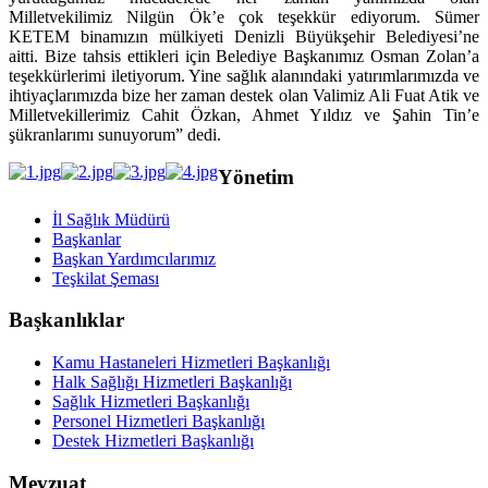
Milletvekilimiz Nilgün Ök’e çok teşekkür ediyorum.
Sümer
KETEM binamızın mülkiyeti Denizli Büyükşehir Belediyesi’ne
aitti. Bize tahsis ettikleri için Belediye Başkanımız Osman Zolan’a
teşekkürlerimi iletiyorum. Yine sağlık alanındaki yatırımlarımızda ve
ihtiyaçlarımızda bize her zaman destek olan Valimiz Ali Fuat Atik ve
Milletvekillerimiz Cahit Özkan, Ahmet Yıldız ve Şahin Tin’e
şükranlarımı sunuyorum” dedi.
Yönetim
İl Sağlık Müdürü
Başkanlar
Başkan Yardımcılarımız
Teşkilat Şeması
Başkanlıklar
Kamu Hastaneleri Hizmetleri Başkanlığı
Halk Sağlığı Hizmetleri Başkanlığı
Sağlık Hizmetleri Başkanlığı
Personel Hizmetleri Başkanlığı
Destek Hizmetleri Başkanlığı
Mevzuat