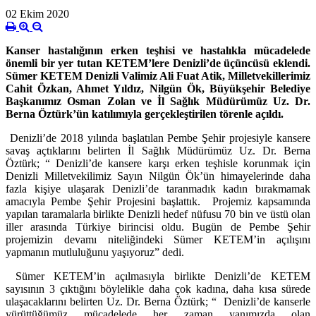
02 Ekim 2020
Kanser hastalığının erken teşhisi ve hastalıkla mücadelede
önemli bir yer tutan KETEM’lere Denizli’de üçüncüsü eklendi.
Sümer KETEM Denizli Valimiz Ali Fuat Atik, Milletvekillerimiz
Cahit Özkan, Ahmet Yıldız, Nilgün Ök, Büyükşehir Belediye
Başkanımız Osman Zolan ve İl Sağlık Müdürümüz Uz. Dr.
Berna Öztürk’ün katılımıyla gerçekleştirilen törenle açıldı.
Denizli’de 2018 yılında başlatılan Pembe Şehir projesiyle kansere
savaş açtıklarını belirten İl Sağlık Müdürümüz Uz. Dr. Berna
Öztürk; “ Denizli’de kansere karşı erken teşhisle korunmak için
Denizli Milletvekilimiz Sayın Nilgün Ök’ün himayelerinde daha
fazla kişiye ulaşarak Denizli’de taranmadık kadın bırakmamak
amacıyla Pembe Şehir Projesini başlattık. Projemiz kapsamında
yapılan taramalarla birlikte
Denizli
hedef nüfusu 70 bin ve üstü olan
iller arasında Türkiye birincisi oldu. Bugün de Pembe Şehir
projemizin devamı niteliğindeki Sümer KETEM’in açılışını
yapmanın mutluluğunu yaşıyoruz” dedi.
Sümer KETEM’in açılmasıyla birlikte Denizli’de KETEM
sayısının 3 çıktığını böylelikle daha çok kadına, daha kısa sürede
ulaşacaklarını belirten Uz. Dr. Berna Öztürk; “ Denizli’de kanserle
yürüttüğümüz mücadelede her zaman yanımızda olan