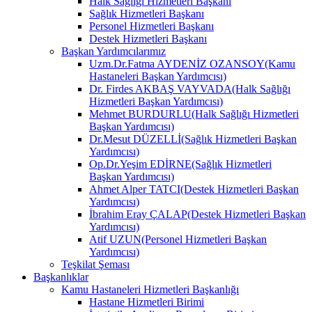
Halk Sağlığı Hizmetleri Başkanı
Sağlık Hizmetleri Başkanı
Personel Hizmetleri Başkanı
Destek Hizmetleri Başkanı
Başkan Yardımcılarımız
Uzm.Dr.Fatma AYDENİZ OZANSOY(Kamu
Hastaneleri Başkan Yardımcısı)
Dr. Firdes AKBAŞ VAYVADA(Halk Sağlığı
Hizmetleri Başkan Yardımcısı)
Mehmet BURDURLU(Halk Sağlığı Hizmetleri
Başkan Yardımcısı)
Dr.Mesut DÜZELLİ(Sağlık Hizmetleri Başkan
Yardımcısı)
Op.Dr.Yeşim EDİRNE(Sağlık Hizmetleri
Başkan Yardımcısı)
Ahmet Alper TATCI(Destek Hizmetleri Başkan
Yardımcısı)
İbrahim Eray ÇALAP(Destek Hizmetleri Başkan
Yardımcısı)
Atif UZUN(Personel Hizmetleri Başkan
Yardımcısı)
Teşkilat Şeması
Başkanlıklar
Kamu Hastaneleri Hizmetleri Başkanlığı
Hastane Hizmetleri Birimi