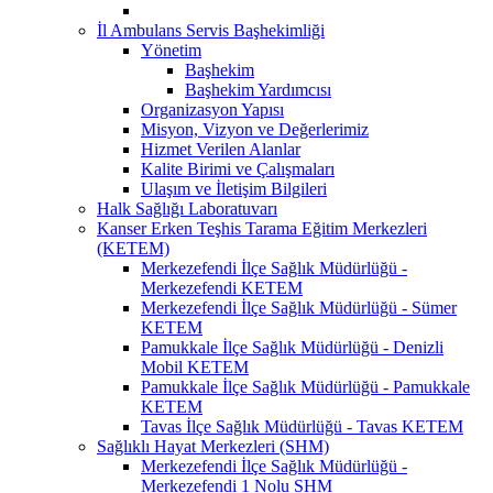
İl Ambulans Servis Başhekimliği
Yönetim
Başhekim
Başhekim Yardımcısı
Organizasyon Yapısı
Misyon, Vizyon ve Değerlerimiz
Hizmet Verilen Alanlar
Kalite Birimi ve Çalışmaları
Ulaşım ve İletişim Bilgileri
Halk Sağlığı Laboratuvarı
Kanser Erken Teşhis Tarama Eğitim Merkezleri
(KETEM)
Merkezefendi İlçe Sağlık Müdürlüğü -
Merkezefendi KETEM
Merkezefendi İlçe Sağlık Müdürlüğü - Sümer
KETEM
Pamukkale İlçe Sağlık Müdürlüğü - Denizli
Mobil KETEM
Pamukkale İlçe Sağlık Müdürlüğü - Pamukkale
KETEM
Tavas İlçe Sağlık Müdürlüğü - Tavas KETEM
Sağlıklı Hayat Merkezleri (SHM)
Merkezefendi İlçe Sağlık Müdürlüğü -
Merkezefendi 1 Nolu SHM