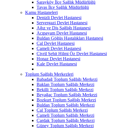
Sarayköy İlçe Sağlık Müdürlüğü
Tavas İlçe Sağlık Müdürlüğü
Kamu Hastaneleri
Denizli Devlet Hastanesi
Servergazi Devlet Hastanesi
Ağız ve Diş Sağlığı Hastanesi
Acıpayam Devlet Hastanesi
Buldan Göğüs Hastalıkları Hastanesi
Çal Devlet Hastanesi
Çameli Devlet Hastanesi
Çivril Şehit Hilmi Öz Devlet Hastanesi
Honaz Devlet Hastanesi
Kale Devlet Hastanesi
Toplum Sağlığı Merkezleri
Babadağ Toplum Sağlığı Merkezi
Baklan Toplum Sağlığı Merkezi
Bekilli Toplum Sağlığı Merkezi
Beyağaç Toplum Sağlığı Merkezi
Bozkurt Toplum Sağlığı Merkezi
Buldan Toplum Sağlığı Merkezi
Çal Toplum Sağlığı Merkezi
Çameli Toplum Sağlığı Merkezi
Çardak Toplum Sağlığı Merkezi
Güney Toplum Sağlığı Merkezi