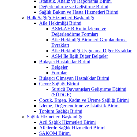
İstatistik, Analiz ve Raporlama Birimi
Değerlendirme ve Geliştirme Birimi
Sağlık Bakım ve Hasta Hizmetleri Birimi
Halk Sağlığı Hizmetleri Başkanlığı
Aile Hekimliği Birimi
ASM-AHB Rutin İzleme ve
Değerlendirme Formları
Aile Hekimliği Birimleri Gruplandırma
Evrakları
Aile Hekimliği Uygulama Diğer Evraklar
ASM İle İlgili Diğer Belgeler
Bulaşıcı Hastalıklar Birimi
Belgeler
Formlar
Bulaşıcı Olmayan Hastalıklar Birimi
Çevre Sağlığı Birimi
Sürücü Davranışları Geliştirme Eğitimi
(SÜDGE)
Çocuk, Ergen, Kadın ve Üreme Sağlığı Birimi
İzleme, Değerlendirme ve İstatistik Birimi
Toplum Sağlığı Birimi
Sağlık Hizmetleri Başkanlığı
Acil Sağlık Hizmetleri Birimi
Afetlerde Sağlık Hizmetleri Birimi
SAKOM Birimi