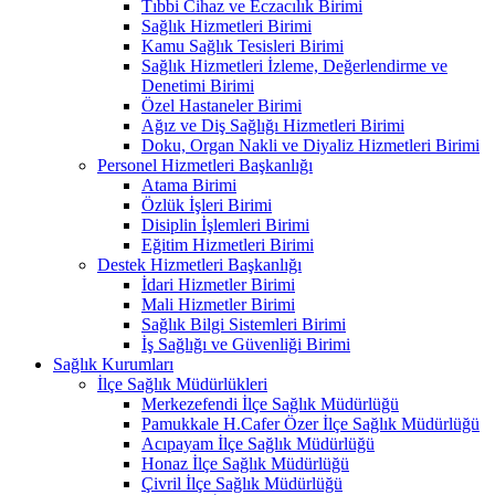
Tıbbi Cihaz ve Eczacılık Birimi
Sağlık Hizmetleri Birimi
Kamu Sağlık Tesisleri Birimi
Sağlık Hizmetleri İzleme, Değerlendirme ve
Denetimi Birimi
Özel Hastaneler Birimi
Ağız ve Diş Sağlığı Hizmetleri Birimi
Doku, Organ Nakli ve Diyaliz Hizmetleri Birimi
Personel Hizmetleri Başkanlığı
Atama Birimi
Özlük İşleri Birimi
Disiplin İşlemleri Birimi
Eğitim Hizmetleri Birimi
Destek Hizmetleri Başkanlığı
İdari Hizmetler Birimi
Mali Hizmetler Birimi
Sağlık Bilgi Sistemleri Birimi
İş Sağlığı ve Güvenliği Birimi
Sağlık Kurumları
İlçe Sağlık Müdürlükleri
Merkezefendi İlçe Sağlık Müdürlüğü
Pamukkale H.Cafer Özer İlçe Sağlık Müdürlüğü
Acıpayam İlçe Sağlık Müdürlüğü
Honaz İlçe Sağlık Müdürlüğü
Çivril İlçe Sağlık Müdürlüğü