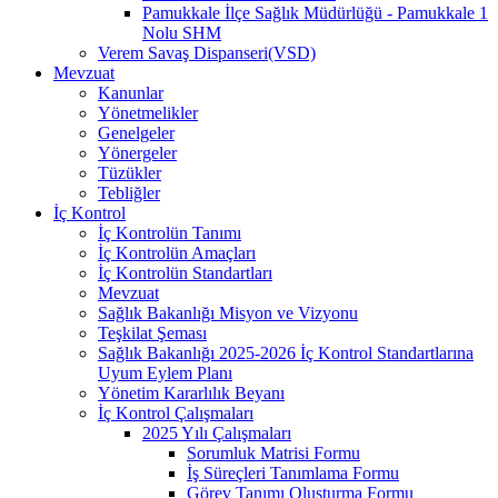
Pamukkale İlçe Sağlık Müdürlüğü - Pamukkale 1
Nolu SHM
Verem Savaş Dispanseri(VSD)
Mevzuat
Kanunlar
Yönetmelikler
Genelgeler
Yönergeler
Tüzükler
Tebliğler
İç Kontrol
İç Kontrolün Tanımı
İç Kontrolün Amaçları
İç Kontrolün Standartları
Mevzuat
Sağlık Bakanlığı Misyon ve Vizyonu
Teşkilat Şeması
Sağlık Bakanlığı 2025-2026 İç Kontrol Standartlarına
Uyum Eylem Planı
Yönetim Kararlılık Beyanı
İç Kontrol Çalışmaları
2025 Yılı Çalışmaları
Sorumluk Matrisi Formu
İş Süreçleri Tanımlama Formu
Görev Tanımı Oluşturma Formu