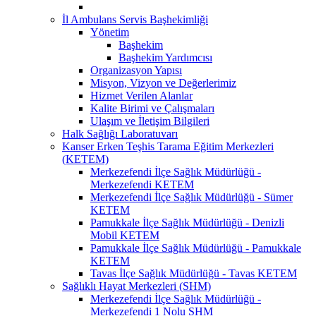
İl Ambulans Servis Başhekimliği
Yönetim
Başhekim
Başhekim Yardımcısı
Organizasyon Yapısı
Misyon, Vizyon ve Değerlerimiz
Hizmet Verilen Alanlar
Kalite Birimi ve Çalışmaları
Ulaşım ve İletişim Bilgileri
Halk Sağlığı Laboratuvarı
Kanser Erken Teşhis Tarama Eğitim Merkezleri
(KETEM)
Merkezefendi İlçe Sağlık Müdürlüğü -
Merkezefendi KETEM
Merkezefendi İlçe Sağlık Müdürlüğü - Sümer
KETEM
Pamukkale İlçe Sağlık Müdürlüğü - Denizli
Mobil KETEM
Pamukkale İlçe Sağlık Müdürlüğü - Pamukkale
KETEM
Tavas İlçe Sağlık Müdürlüğü - Tavas KETEM
Sağlıklı Hayat Merkezleri (SHM)
Merkezefendi İlçe Sağlık Müdürlüğü -
Merkezefendi 1 Nolu SHM