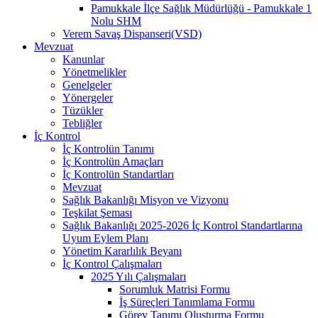
Pamukkale İlçe Sağlık Müdürlüğü - Pamukkale 1
Nolu SHM
Verem Savaş Dispanseri(VSD)
Mevzuat
Kanunlar
Yönetmelikler
Genelgeler
Yönergeler
Tüzükler
Tebliğler
İç Kontrol
İç Kontrolün Tanımı
İç Kontrolün Amaçları
İç Kontrolün Standartları
Mevzuat
Sağlık Bakanlığı Misyon ve Vizyonu
Teşkilat Şeması
Sağlık Bakanlığı 2025-2026 İç Kontrol Standartlarına
Uyum Eylem Planı
Yönetim Kararlılık Beyanı
İç Kontrol Çalışmaları
2025 Yılı Çalışmaları
Sorumluk Matrisi Formu
İş Süreçleri Tanımlama Formu
Görev Tanımı Oluşturma Formu