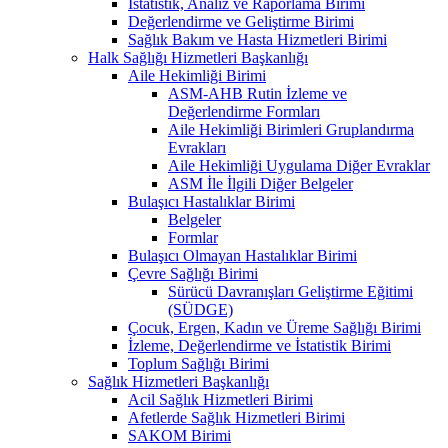
İstatistik, Analiz ve Raporlama Birimi
Değerlendirme ve Geliştirme Birimi
Sağlık Bakım ve Hasta Hizmetleri Birimi
Halk Sağlığı Hizmetleri Başkanlığı
Aile Hekimliği Birimi
ASM-AHB Rutin İzleme ve
Değerlendirme Formları
Aile Hekimliği Birimleri Gruplandırma
Evrakları
Aile Hekimliği Uygulama Diğer Evraklar
ASM İle İlgili Diğer Belgeler
Bulaşıcı Hastalıklar Birimi
Belgeler
Formlar
Bulaşıcı Olmayan Hastalıklar Birimi
Çevre Sağlığı Birimi
Sürücü Davranışları Geliştirme Eğitimi
(SÜDGE)
Çocuk, Ergen, Kadın ve Üreme Sağlığı Birimi
İzleme, Değerlendirme ve İstatistik Birimi
Toplum Sağlığı Birimi
Sağlık Hizmetleri Başkanlığı
Acil Sağlık Hizmetleri Birimi
Afetlerde Sağlık Hizmetleri Birimi
SAKOM Birimi