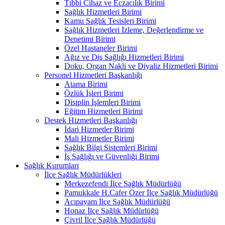
Tıbbi Cihaz ve Eczacılık Birimi
Sağlık Hizmetleri Birimi
Kamu Sağlık Tesisleri Birimi
Sağlık Hizmetleri İzleme, Değerlendirme ve
Denetimi Birimi
Özel Hastaneler Birimi
Ağız ve Diş Sağlığı Hizmetleri Birimi
Doku, Organ Nakli ve Diyaliz Hizmetleri Birimi
Personel Hizmetleri Başkanlığı
Atama Birimi
Özlük İşleri Birimi
Disiplin İşlemleri Birimi
Eğitim Hizmetleri Birimi
Destek Hizmetleri Başkanlığı
İdari Hizmetler Birimi
Mali Hizmetler Birimi
Sağlık Bilgi Sistemleri Birimi
İş Sağlığı ve Güvenliği Birimi
Sağlık Kurumları
İlçe Sağlık Müdürlükleri
Merkezefendi İlçe Sağlık Müdürlüğü
Pamukkale H.Cafer Özer İlçe Sağlık Müdürlüğü
Acıpayam İlçe Sağlık Müdürlüğü
Honaz İlçe Sağlık Müdürlüğü
Çivril İlçe Sağlık Müdürlüğü