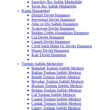
Sarayköy İlçe Sağlık Müdürlüğü
Tavas İlçe Sağlık Müdürlüğü
Kamu Hastaneleri
Denizli Devlet Hastanesi
Servergazi Devlet Hastanesi
Ağız ve Diş Sağlığı Hastanesi
Acıpayam Devlet Hastanesi
Buldan Göğüs Hastalıkları Hastanesi
Çal Devlet Hastanesi
Çameli Devlet Hastanesi
Çivril Şehit Hilmi Öz Devlet Hastanesi
Honaz Devlet Hastanesi
Kale Devlet Hastanesi
Toplum Sağlığı Merkezleri
Babadağ Toplum Sağlığı Merkezi
Baklan Toplum Sağlığı Merkezi
Bekilli Toplum Sağlığı Merkezi
Beyağaç Toplum Sağlığı Merkezi
Bozkurt Toplum Sağlığı Merkezi
Buldan Toplum Sağlığı Merkezi
Çal Toplum Sağlığı Merkezi
Çameli Toplum Sağlığı Merkezi
Çardak Toplum Sağlığı Merkezi
Güney Toplum Sağlığı Merkezi