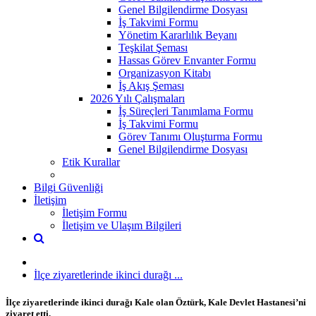
Genel Bilgilendirme Dosyası
İş Takvimi Formu
Yönetim Kararlılık Beyanı
Teşkilat Şeması
Hassas Görev Envanter Formu
Organizasyon Kitabı
İş Akış Şeması
2026 Yılı Çalışmaları
İş Süreçleri Tanımlama Formu
İş Takvimi Formu
Görev Tanımı Oluşturma Formu
Genel Bilgilendirme Dosyası
Etik Kurallar
Bilgi Güvenliği
İletişim
İletişim Formu
İletişim ve Ulaşım Bilgileri
İlçe ziyaretlerinde ikinci durağı ...
İlçe ziyaretlerinde ikinci durağı Kale olan Öztürk, Kale Devlet Hastanesi’ni
ziyaret etti.