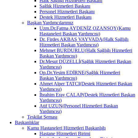
Halk Sağlığı Hizmetleri Başkanı
Sağlık Hizmetleri Başkanı
Personel Hizmetleri Başkanı
Destek Hizmetleri Başkanı
Başkan Yardımcılarımız
Uzm.Dr.Fatma AYDENİZ OZANSOY(Kamu
Hastaneleri Başkan Yardımcısı)
Dr. Firdes AKBAŞ VAYVADA(Halk Sağlığı
Hizmetleri Başkan Yardımcısı)
Mehmet BURDURLU(Halk Sağlığı Hizmetleri
Başkan Yardımcısı)
Dr.Mesut DÜZELLİ(Sağlık Hizmetleri Başkan
Yardımcısı)
Op.Dr.Yeşim EDİRNE(Sağlık Hizmetleri
Başkan Yardımcısı)
Ahmet Alper TATCI(Destek Hizmetleri Başkan
Yardımcısı)
İbrahim Eray ÇALAP(Destek Hizmetleri Başkan
Yardımcısı)
Atif UZUN(Personel Hizmetleri Başkan
Yardımcısı)
Teşkilat Şeması
Başkanlıklar
Kamu Hastaneleri Hizmetleri Başkanlığı
Hastane Hizmetleri Birimi