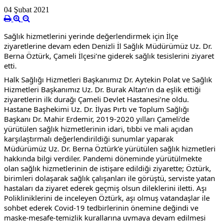
04 Şubat 2021
Sağlık hizmetlerini yerinde değerlendirmek için İlçe 
ziyaretlerine devam eden Denizli İl Sağlık Müdürümüz Uz. Dr. 
Berna Öztürk, Çameli İlçesi’ne giderek sağlık tesislerini ziyaret 
etti.
Halk Sağlığı Hizmetleri Başkanımız Dr. Aytekin Polat ve Sağlık 
Hizmetleri Başkanımız Uz. Dr. Burak Altan’ın da eşlik ettiği 
ziyaretlerin ilk durağı Çameli Devlet Hastanesi’ne oldu. 
Hastane Başhekimi Uz. Dr. İlyas Pırtı ve Toplum Sağlığı 
Başkanı Dr. Mahir Erdemir, 2019-2020 yılları Çameli’de 
yürütülen sağlık hizmetlerinin idari, tıbbi ve mali açıdan 
karşılaştırmalı değerlendirildiği sunumlar yaparak 
Müdürümüz Uz. Dr. Berna Öztürk’e yürütülen sağlık hizmetleri 
hakkında bilgi verdiler. Pandemi döneminde yürütülmekte 
olan sağlık hizmetlerinin de istişare edildiği ziyarette; Öztürk, 
birimleri dolaşarak sağlık çalışanları ile görüştü, serviste yatan 
hastaları da ziyaret ederek geçmiş olsun dileklerini iletti. Aşı 
Polikliniklerini de inceleyen Öztürk, aşı olmuş vatandaşlar ile 
sohbet ederek Covid-19 tedbirlerinin önemine değindi ve 
maske-mesafe-temizlik kurallarına uymaya devam edilmesi 