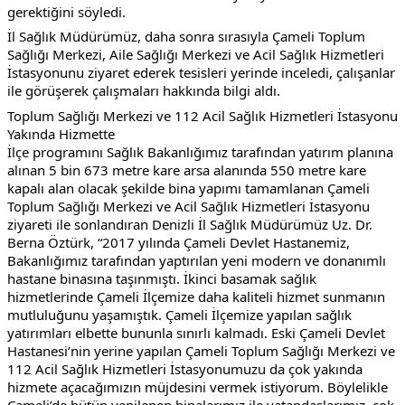
gerektiğini söyledi.
İl Sağlık Müdürümüz, daha sonra sırasıyla Çameli Toplum 
Sağlığı Merkezi, Aile Sağlığı Merkezi ve Acil Sağlık Hizmetleri 
İstasyonunu ziyaret ederek tesisleri yerinde inceledi, çalışanlar 
ile görüşerek çalışmaları hakkında bilgi aldı.
Toplum Sağlığı Merkezi ve 112 Acil Sağlık Hizmetleri İstasyonu 
Yakında Hizmette
İlçe programını Sağlık Bakanlığımız tarafından yatırım planına 
alınan 5 bin 673 metre kare arsa alanında 550 metre kare 
kapalı alan olacak şekilde bina yapımı tamamlanan Çameli 
Toplum Sağlığı Merkezi ve Acil Sağlık Hizmetleri İstasyonu 
ziyareti ile sonlandıran Denizli İl Sağlık Müdürümüz Uz. Dr. 
Berna Öztürk, “2017 yılında Çameli Devlet Hastanemiz, 
Bakanlığımız tarafından yaptırılan yeni modern ve donanımlı 
hastane binasına taşınmıştı. İkinci basamak sağlık 
hizmetlerinde Çameli İlçemize daha kaliteli hizmet sunmanın 
mutluluğunu yaşamıştık. Çameli İlçemize yapılan sağlık 
yatırımları elbette bununla sınırlı kalmadı. Eski Çameli Devlet 
Hastanesi’nin yerine yapılan Çameli Toplum Sağlığı Merkezi ve 
112 Acil Sağlık Hizmetleri İstasyonumuzu da çok yakında 
hizmete açacağımızın müjdesini vermek istiyorum. Böylelikle 
Çameli’de bütün yenilenen binalarımız ile vatandaşlarımız, çok 