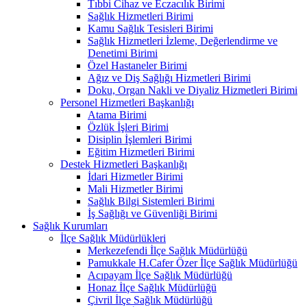
Tıbbi Cihaz ve Eczacılık Birimi
Sağlık Hizmetleri Birimi
Kamu Sağlık Tesisleri Birimi
Sağlık Hizmetleri İzleme, Değerlendirme ve
Denetimi Birimi
Özel Hastaneler Birimi
Ağız ve Diş Sağlığı Hizmetleri Birimi
Doku, Organ Nakli ve Diyaliz Hizmetleri Birimi
Personel Hizmetleri Başkanlığı
Atama Birimi
Özlük İşleri Birimi
Disiplin İşlemleri Birimi
Eğitim Hizmetleri Birimi
Destek Hizmetleri Başkanlığı
İdari Hizmetler Birimi
Mali Hizmetler Birimi
Sağlık Bilgi Sistemleri Birimi
İş Sağlığı ve Güvenliği Birimi
Sağlık Kurumları
İlçe Sağlık Müdürlükleri
Merkezefendi İlçe Sağlık Müdürlüğü
Pamukkale H.Cafer Özer İlçe Sağlık Müdürlüğü
Acıpayam İlçe Sağlık Müdürlüğü
Honaz İlçe Sağlık Müdürlüğü
Çivril İlçe Sağlık Müdürlüğü