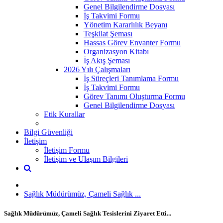
Genel Bilgilendirme Dosyası
İş Takvimi Formu
Yönetim Kararlılık Beyanı
Teşkilat Şeması
Hassas Görev Envanter Formu
Organizasyon Kitabı
İş Akış Şeması
2026 Yılı Çalışmaları
İş Süreçleri Tanımlama Formu
İş Takvimi Formu
Görev Tanımı Oluşturma Formu
Genel Bilgilendirme Dosyası
Etik Kurallar
Bilgi Güvenliği
İletişim
İletişim Formu
İletişim ve Ulaşım Bilgileri
Sağlık Müdürümüz, Çameli Sağlık ...
Sağlık Müdürümüz, Çameli Sağlık Tesislerini Ziyaret Etti...