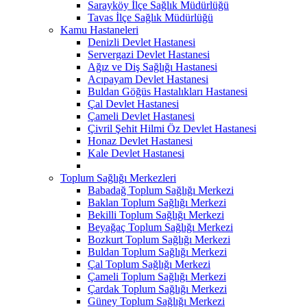
Sarayköy İlçe Sağlık Müdürlüğü
Tavas İlçe Sağlık Müdürlüğü
Kamu Hastaneleri
Denizli Devlet Hastanesi
Servergazi Devlet Hastanesi
Ağız ve Diş Sağlığı Hastanesi
Acıpayam Devlet Hastanesi
Buldan Göğüs Hastalıkları Hastanesi
Çal Devlet Hastanesi
Çameli Devlet Hastanesi
Çivril Şehit Hilmi Öz Devlet Hastanesi
Honaz Devlet Hastanesi
Kale Devlet Hastanesi
Toplum Sağlığı Merkezleri
Babadağ Toplum Sağlığı Merkezi
Baklan Toplum Sağlığı Merkezi
Bekilli Toplum Sağlığı Merkezi
Beyağaç Toplum Sağlığı Merkezi
Bozkurt Toplum Sağlığı Merkezi
Buldan Toplum Sağlığı Merkezi
Çal Toplum Sağlığı Merkezi
Çameli Toplum Sağlığı Merkezi
Çardak Toplum Sağlığı Merkezi
Güney Toplum Sağlığı Merkezi