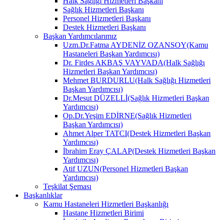
Halk Sağlığı Hizmetleri Başkanı
Sağlık Hizmetleri Başkanı
Personel Hizmetleri Başkanı
Destek Hizmetleri Başkanı
Başkan Yardımcılarımız
Uzm.Dr.Fatma AYDENİZ OZANSOY(Kamu
Hastaneleri Başkan Yardımcısı)
Dr. Firdes AKBAŞ VAYVADA(Halk Sağlığı
Hizmetleri Başkan Yardımcısı)
Mehmet BURDURLU(Halk Sağlığı Hizmetleri
Başkan Yardımcısı)
Dr.Mesut DÜZELLİ(Sağlık Hizmetleri Başkan
Yardımcısı)
Op.Dr.Yeşim EDİRNE(Sağlık Hizmetleri
Başkan Yardımcısı)
Ahmet Alper TATCI(Destek Hizmetleri Başkan
Yardımcısı)
İbrahim Eray ÇALAP(Destek Hizmetleri Başkan
Yardımcısı)
Atif UZUN(Personel Hizmetleri Başkan
Yardımcısı)
Teşkilat Şeması
Başkanlıklar
Kamu Hastaneleri Hizmetleri Başkanlığı
Hastane Hizmetleri Birimi