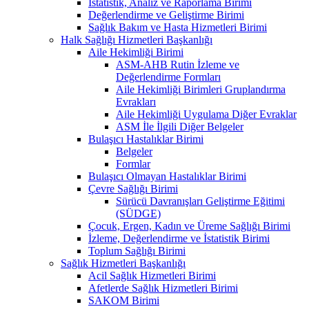
İstatistik, Analiz ve Raporlama Birimi
Değerlendirme ve Geliştirme Birimi
Sağlık Bakım ve Hasta Hizmetleri Birimi
Halk Sağlığı Hizmetleri Başkanlığı
Aile Hekimliği Birimi
ASM-AHB Rutin İzleme ve
Değerlendirme Formları
Aile Hekimliği Birimleri Gruplandırma
Evrakları
Aile Hekimliği Uygulama Diğer Evraklar
ASM İle İlgili Diğer Belgeler
Bulaşıcı Hastalıklar Birimi
Belgeler
Formlar
Bulaşıcı Olmayan Hastalıklar Birimi
Çevre Sağlığı Birimi
Sürücü Davranışları Geliştirme Eğitimi
(SÜDGE)
Çocuk, Ergen, Kadın ve Üreme Sağlığı Birimi
İzleme, Değerlendirme ve İstatistik Birimi
Toplum Sağlığı Birimi
Sağlık Hizmetleri Başkanlığı
Acil Sağlık Hizmetleri Birimi
Afetlerde Sağlık Hizmetleri Birimi
SAKOM Birimi