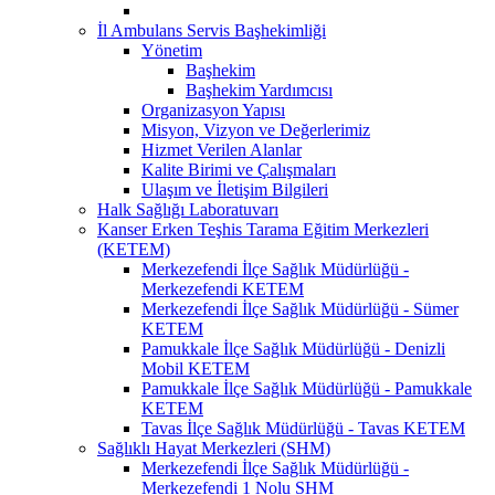
İl Ambulans Servis Başhekimliği
Yönetim
Başhekim
Başhekim Yardımcısı
Organizasyon Yapısı
Misyon, Vizyon ve Değerlerimiz
Hizmet Verilen Alanlar
Kalite Birimi ve Çalışmaları
Ulaşım ve İletişim Bilgileri
Halk Sağlığı Laboratuvarı
Kanser Erken Teşhis Tarama Eğitim Merkezleri
(KETEM)
Merkezefendi İlçe Sağlık Müdürlüğü -
Merkezefendi KETEM
Merkezefendi İlçe Sağlık Müdürlüğü - Sümer
KETEM
Pamukkale İlçe Sağlık Müdürlüğü - Denizli
Mobil KETEM
Pamukkale İlçe Sağlık Müdürlüğü - Pamukkale
KETEM
Tavas İlçe Sağlık Müdürlüğü - Tavas KETEM
Sağlıklı Hayat Merkezleri (SHM)
Merkezefendi İlçe Sağlık Müdürlüğü -
Merkezefendi 1 Nolu SHM