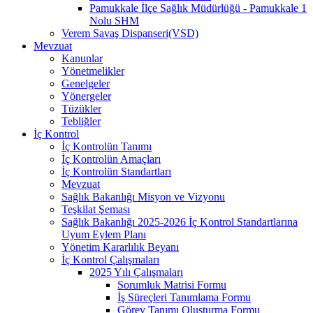
Pamukkale İlçe Sağlık Müdürlüğü - Pamukkale 1
Nolu SHM
Verem Savaş Dispanseri(VSD)
Mevzuat
Kanunlar
Yönetmelikler
Genelgeler
Yönergeler
Tüzükler
Tebliğler
İç Kontrol
İç Kontrolün Tanımı
İç Kontrolün Amaçları
İç Kontrolün Standartları
Mevzuat
Sağlık Bakanlığı Misyon ve Vizyonu
Teşkilat Şeması
Sağlık Bakanlığı 2025-2026 İç Kontrol Standartlarına
Uyum Eylem Planı
Yönetim Kararlılık Beyanı
İç Kontrol Çalışmaları
2025 Yılı Çalışmaları
Sorumluk Matrisi Formu
İş Süreçleri Tanımlama Formu
Görev Tanımı Oluşturma Formu