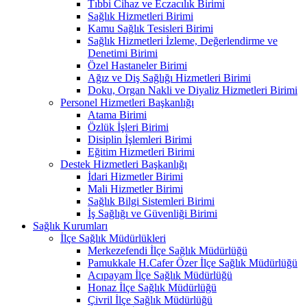
Tıbbi Cihaz ve Eczacılık Birimi
Sağlık Hizmetleri Birimi
Kamu Sağlık Tesisleri Birimi
Sağlık Hizmetleri İzleme, Değerlendirme ve
Denetimi Birimi
Özel Hastaneler Birimi
Ağız ve Diş Sağlığı Hizmetleri Birimi
Doku, Organ Nakli ve Diyaliz Hizmetleri Birimi
Personel Hizmetleri Başkanlığı
Atama Birimi
Özlük İşleri Birimi
Disiplin İşlemleri Birimi
Eğitim Hizmetleri Birimi
Destek Hizmetleri Başkanlığı
İdari Hizmetler Birimi
Mali Hizmetler Birimi
Sağlık Bilgi Sistemleri Birimi
İş Sağlığı ve Güvenliği Birimi
Sağlık Kurumları
İlçe Sağlık Müdürlükleri
Merkezefendi İlçe Sağlık Müdürlüğü
Pamukkale H.Cafer Özer İlçe Sağlık Müdürlüğü
Acıpayam İlçe Sağlık Müdürlüğü
Honaz İlçe Sağlık Müdürlüğü
Çivril İlçe Sağlık Müdürlüğü