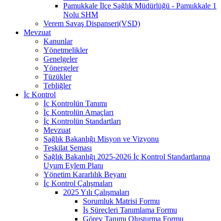
Pamukkale İlçe Sağlık Müdürlüğü - Pamukkale 1
Nolu SHM
Verem Savaş Dispanseri(VSD)
Mevzuat
Kanunlar
Yönetmelikler
Genelgeler
Yönergeler
Tüzükler
Tebliğler
İç Kontrol
İç Kontrolün Tanımı
İç Kontrolün Amaçları
İç Kontrolün Standartları
Mevzuat
Sağlık Bakanlığı Misyon ve Vizyonu
Teşkilat Şeması
Sağlık Bakanlığı 2025-2026 İç Kontrol Standartlarına
Uyum Eylem Planı
Yönetim Kararlılık Beyanı
İç Kontrol Çalışmaları
2025 Yılı Çalışmaları
Sorumluk Matrisi Formu
İş Süreçleri Tanımlama Formu
Görev Tanımı Oluşturma Formu