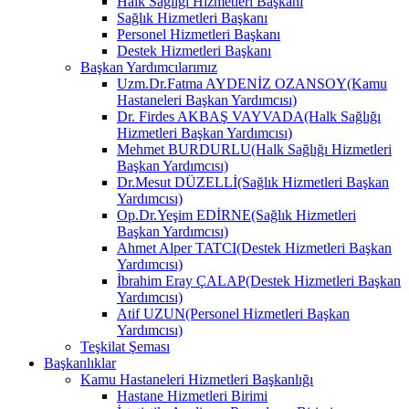
Halk Sağlığı Hizmetleri Başkanı
Sağlık Hizmetleri Başkanı
Personel Hizmetleri Başkanı
Destek Hizmetleri Başkanı
Başkan Yardımcılarımız
Uzm.Dr.Fatma AYDENİZ OZANSOY(Kamu
Hastaneleri Başkan Yardımcısı)
Dr. Firdes AKBAŞ VAYVADA(Halk Sağlığı
Hizmetleri Başkan Yardımcısı)
Mehmet BURDURLU(Halk Sağlığı Hizmetleri
Başkan Yardımcısı)
Dr.Mesut DÜZELLİ(Sağlık Hizmetleri Başkan
Yardımcısı)
Op.Dr.Yeşim EDİRNE(Sağlık Hizmetleri
Başkan Yardımcısı)
Ahmet Alper TATCI(Destek Hizmetleri Başkan
Yardımcısı)
İbrahim Eray ÇALAP(Destek Hizmetleri Başkan
Yardımcısı)
Atif UZUN(Personel Hizmetleri Başkan
Yardımcısı)
Teşkilat Şeması
Başkanlıklar
Kamu Hastaneleri Hizmetleri Başkanlığı
Hastane Hizmetleri Birimi