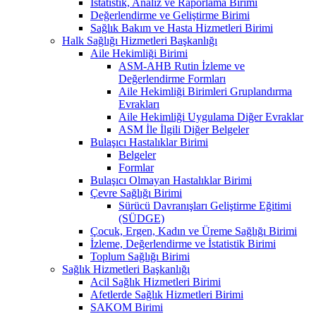
İstatistik, Analiz ve Raporlama Birimi
Değerlendirme ve Geliştirme Birimi
Sağlık Bakım ve Hasta Hizmetleri Birimi
Halk Sağlığı Hizmetleri Başkanlığı
Aile Hekimliği Birimi
ASM-AHB Rutin İzleme ve
Değerlendirme Formları
Aile Hekimliği Birimleri Gruplandırma
Evrakları
Aile Hekimliği Uygulama Diğer Evraklar
ASM İle İlgili Diğer Belgeler
Bulaşıcı Hastalıklar Birimi
Belgeler
Formlar
Bulaşıcı Olmayan Hastalıklar Birimi
Çevre Sağlığı Birimi
Sürücü Davranışları Geliştirme Eğitimi
(SÜDGE)
Çocuk, Ergen, Kadın ve Üreme Sağlığı Birimi
İzleme, Değerlendirme ve İstatistik Birimi
Toplum Sağlığı Birimi
Sağlık Hizmetleri Başkanlığı
Acil Sağlık Hizmetleri Birimi
Afetlerde Sağlık Hizmetleri Birimi
SAKOM Birimi