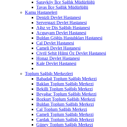
Sarayköy İlçe Sağlık Müdürlüğü
Tavas İlçe Sağlık Müdürlüğü
Kamu Hastaneleri
Denizli Devlet Hastanesi
Servergazi Devlet Hastanesi
Ağız ve Diş Sağlığı Hastanesi
Acıpayam Devlet Hastanesi
Buldan Göğüs Hastalıkları Hastanesi
Çal Devlet Hastanesi
Çameli Devlet Hastanesi
Çivril Şehit Hilmi Öz Devlet Hastanesi
Honaz Devlet Hastanesi
Kale Devlet Hastanesi
Toplum Sağlığı Merkezleri
Babadağ Toplum Sağlığı Merkezi
Baklan Toplum Sağlığı Merkezi
Bekilli Toplum Sağlığı Merkezi
Beyağaç Toplum Sağlığı Merkezi
Bozkurt Toplum Sağlığı Merkezi
Buldan Toplum Sağlığı Merkezi
Çal Toplum Sağlığı Merkezi
Çameli Toplum Sağlığı Merkezi
Çardak Toplum Sağlığı Merkezi
Güney Toplum Sağlığı Merkezi