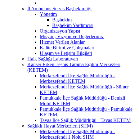
İl Ambulans Servis Başhekimliği
Yönetim
Başhekim
Başhekim Yardımcısı
Organizasyon Yapısı
Misyon, Vizyon ve Değerlerimiz
Hizmet Verilen Alanlar
Kalite Birimi ve Çalışmaları
Ulaşım ve İletişim Bilgileri
Halk Sağlığı Laboratuvarı
Kanser Erken Teşhis Tarama Eğitim Merkezleri
(KETEM)
Merkezefendi İlçe Sağlık Müdürlüğü -
Merkezefendi KETEM
Merkezefendi İlçe Sağlık Müdürlüğü - Sümer
KETEM
Pamukkale İlçe Sağlık Müdürlüğü - Denizli
Mobil KETEM
Pamukkale İlçe Sağlık Müdürlüğü - Pamukkale
KETEM
Tavas İlçe Sağlık Müdürlüğü - Tavas KETEM
Sağlıklı Hayat Merkezleri (SHM)
Merkezefendi İlçe Sağlık Müdürlüğü -
Merkezefendi 1 Nolu SHM