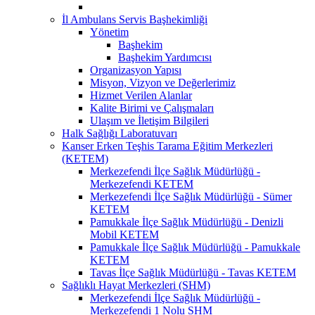
İl Ambulans Servis Başhekimliği
Yönetim
Başhekim
Başhekim Yardımcısı
Organizasyon Yapısı
Misyon, Vizyon ve Değerlerimiz
Hizmet Verilen Alanlar
Kalite Birimi ve Çalışmaları
Ulaşım ve İletişim Bilgileri
Halk Sağlığı Laboratuvarı
Kanser Erken Teşhis Tarama Eğitim Merkezleri
(KETEM)
Merkezefendi İlçe Sağlık Müdürlüğü -
Merkezefendi KETEM
Merkezefendi İlçe Sağlık Müdürlüğü - Sümer
KETEM
Pamukkale İlçe Sağlık Müdürlüğü - Denizli
Mobil KETEM
Pamukkale İlçe Sağlık Müdürlüğü - Pamukkale
KETEM
Tavas İlçe Sağlık Müdürlüğü - Tavas KETEM
Sağlıklı Hayat Merkezleri (SHM)
Merkezefendi İlçe Sağlık Müdürlüğü -
Merkezefendi 1 Nolu SHM