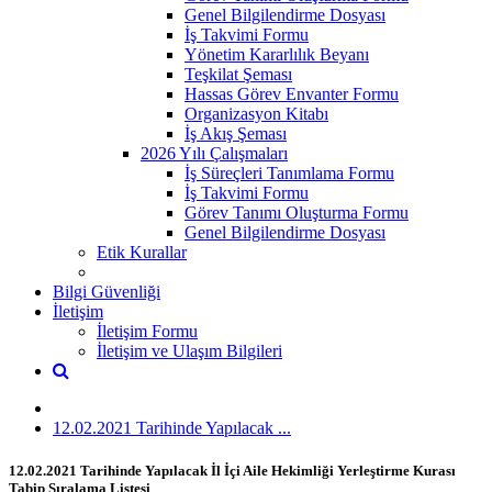
Genel Bilgilendirme Dosyası
İş Takvimi Formu
Yönetim Kararlılık Beyanı
Teşkilat Şeması
Hassas Görev Envanter Formu
Organizasyon Kitabı
İş Akış Şeması
2026 Yılı Çalışmaları
İş Süreçleri Tanımlama Formu
İş Takvimi Formu
Görev Tanımı Oluşturma Formu
Genel Bilgilendirme Dosyası
Etik Kurallar
Bilgi Güvenliği
İletişim
İletişim Formu
İletişim ve Ulaşım Bilgileri
12.02.2021 Tarihinde Yapılacak ...
12.02.2021 Tarihinde Yapılacak İl İçi Aile Hekimliği Yerleştirme Kurası
Tabip Sıralama Listesi