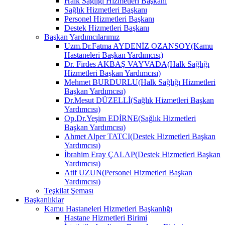
Halk Sağlığı Hizmetleri Başkanı
Sağlık Hizmetleri Başkanı
Personel Hizmetleri Başkanı
Destek Hizmetleri Başkanı
Başkan Yardımcılarımız
Uzm.Dr.Fatma AYDENİZ OZANSOY(Kamu
Hastaneleri Başkan Yardımcısı)
Dr. Firdes AKBAŞ VAYVADA(Halk Sağlığı
Hizmetleri Başkan Yardımcısı)
Mehmet BURDURLU(Halk Sağlığı Hizmetleri
Başkan Yardımcısı)
Dr.Mesut DÜZELLİ(Sağlık Hizmetleri Başkan
Yardımcısı)
Op.Dr.Yeşim EDİRNE(Sağlık Hizmetleri
Başkan Yardımcısı)
Ahmet Alper TATCI(Destek Hizmetleri Başkan
Yardımcısı)
İbrahim Eray ÇALAP(Destek Hizmetleri Başkan
Yardımcısı)
Atif UZUN(Personel Hizmetleri Başkan
Yardımcısı)
Teşkilat Şeması
Başkanlıklar
Kamu Hastaneleri Hizmetleri Başkanlığı
Hastane Hizmetleri Birimi