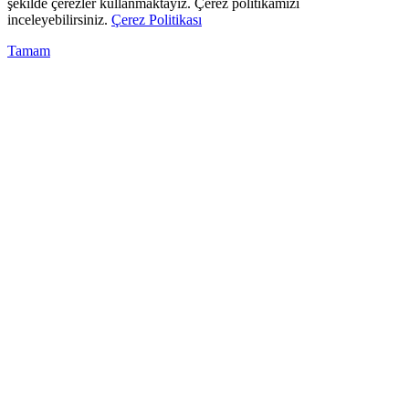
şekilde çerezler kullanmaktayız. Çerez politikamızı
inceleyebilirsiniz.
Çerez Politikası
Tamam