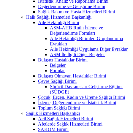
İstatistik, Analiz ve Raporlama Birimi
Değerlendirme ve Geliştirme Birimi
Sağlık Bakım ve Hasta Hizmetleri Birimi
Halk Sağlığı Hizmetleri Başkanlığı
Aile Hekimliği Birimi
ASM-AHB Rutin İzleme ve
Değerlendirme Formları
Aile Hekimliği Birimleri Gruplandırma
Evrakları
Aile Hekimliği Uygulama Diğer Evraklar
ASM İle İlgili Diğer Belgeler
Bulaşıcı Hastalıklar Birimi
Belgeler
Formlar
Bulaşıcı Olmayan Hastalıklar Birimi
Çevre Sağlığı Birimi
Sürücü Davranışları Geliştirme Eğitimi
(SÜDGE)
Çocuk, Ergen, Kadın ve Üreme Sağlığı Birimi
İzleme, Değerlendirme ve İstatistik Birimi
Toplum Sağlığı Birimi
Sağlık Hizmetleri Başkanlığı
Acil Sağlık Hizmetleri Birimi
Afetlerde Sağlık Hizmetleri Birimi
SAKOM Birimi