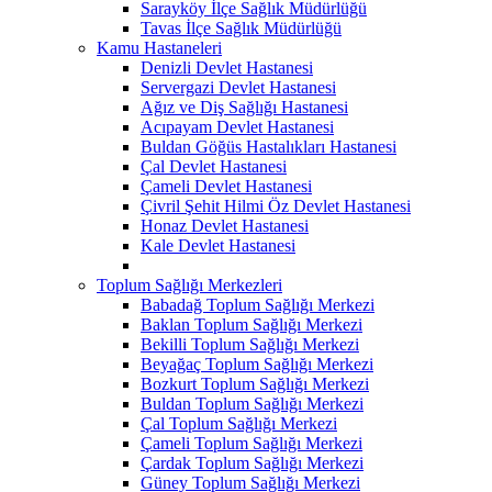
Sarayköy İlçe Sağlık Müdürlüğü
Tavas İlçe Sağlık Müdürlüğü
Kamu Hastaneleri
Denizli Devlet Hastanesi
Servergazi Devlet Hastanesi
Ağız ve Diş Sağlığı Hastanesi
Acıpayam Devlet Hastanesi
Buldan Göğüs Hastalıkları Hastanesi
Çal Devlet Hastanesi
Çameli Devlet Hastanesi
Çivril Şehit Hilmi Öz Devlet Hastanesi
Honaz Devlet Hastanesi
Kale Devlet Hastanesi
Toplum Sağlığı Merkezleri
Babadağ Toplum Sağlığı Merkezi
Baklan Toplum Sağlığı Merkezi
Bekilli Toplum Sağlığı Merkezi
Beyağaç Toplum Sağlığı Merkezi
Bozkurt Toplum Sağlığı Merkezi
Buldan Toplum Sağlığı Merkezi
Çal Toplum Sağlığı Merkezi
Çameli Toplum Sağlığı Merkezi
Çardak Toplum Sağlığı Merkezi
Güney Toplum Sağlığı Merkezi