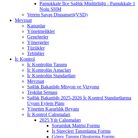
Pamukkale İlçe Sağlık Müdürlüğü - Pamukkale 1
Nolu SHM
Verem Savaş Dispanseri(VSD)
Mevzuat
Kanunlar
Yönetmelikler
Genelgeler
Yönergeler
Tüzükler
Tebliğler
İç Kontrol
İç Kontrolün Tanımı
İç Kontrolün Amaçları
İç Kontrolün Standartları
Mevzuat
Sağlık Bakanlığı Misyon ve Vizyonu
Teşkilat Şeması
Sağlık Bakanlığı 2025-2026 İç Kontrol Standartlarına
Uyum Eylem Planı
Yönetim Kararlılık Beyanı
İç Kontrol Çalışmaları
2025 Yılı Çalışmaları
Sorumluk Matrisi Formu
İş Süreçleri Tanımlama Formu
Görev Tanımı Oluşturma Formu