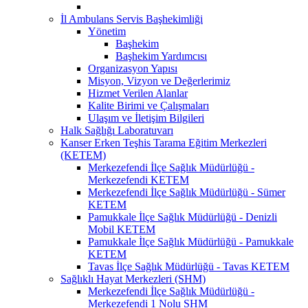
İl Ambulans Servis Başhekimliği
Yönetim
Başhekim
Başhekim Yardımcısı
Organizasyon Yapısı
Misyon, Vizyon ve Değerlerimiz
Hizmet Verilen Alanlar
Kalite Birimi ve Çalışmaları
Ulaşım ve İletişim Bilgileri
Halk Sağlığı Laboratuvarı
Kanser Erken Teşhis Tarama Eğitim Merkezleri
(KETEM)
Merkezefendi İlçe Sağlık Müdürlüğü -
Merkezefendi KETEM
Merkezefendi İlçe Sağlık Müdürlüğü - Sümer
KETEM
Pamukkale İlçe Sağlık Müdürlüğü - Denizli
Mobil KETEM
Pamukkale İlçe Sağlık Müdürlüğü - Pamukkale
KETEM
Tavas İlçe Sağlık Müdürlüğü - Tavas KETEM
Sağlıklı Hayat Merkezleri (SHM)
Merkezefendi İlçe Sağlık Müdürlüğü -
Merkezefendi 1 Nolu SHM