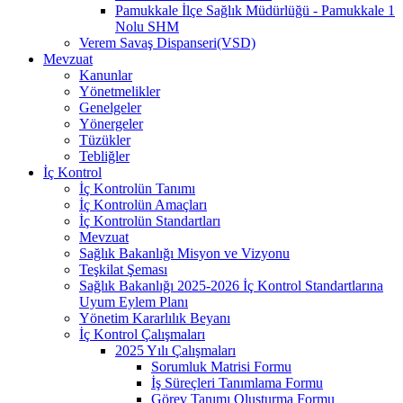
Pamukkale İlçe Sağlık Müdürlüğü - Pamukkale 1
Nolu SHM
Verem Savaş Dispanseri(VSD)
Mevzuat
Kanunlar
Yönetmelikler
Genelgeler
Yönergeler
Tüzükler
Tebliğler
İç Kontrol
İç Kontrolün Tanımı
İç Kontrolün Amaçları
İç Kontrolün Standartları
Mevzuat
Sağlık Bakanlığı Misyon ve Vizyonu
Teşkilat Şeması
Sağlık Bakanlığı 2025-2026 İç Kontrol Standartlarına
Uyum Eylem Planı
Yönetim Kararlılık Beyanı
İç Kontrol Çalışmaları
2025 Yılı Çalışmaları
Sorumluk Matrisi Formu
İş Süreçleri Tanımlama Formu
Görev Tanımı Oluşturma Formu