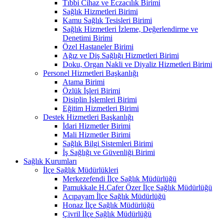
Tıbbi Cihaz ve Eczacılık Birimi
Sağlık Hizmetleri Birimi
Kamu Sağlık Tesisleri Birimi
Sağlık Hizmetleri İzleme, Değerlendirme ve
Denetimi Birimi
Özel Hastaneler Birimi
Ağız ve Diş Sağlığı Hizmetleri Birimi
Doku, Organ Nakli ve Diyaliz Hizmetleri Birimi
Personel Hizmetleri Başkanlığı
Atama Birimi
Özlük İşleri Birimi
Disiplin İşlemleri Birimi
Eğitim Hizmetleri Birimi
Destek Hizmetleri Başkanlığı
İdari Hizmetler Birimi
Mali Hizmetler Birimi
Sağlık Bilgi Sistemleri Birimi
İş Sağlığı ve Güvenliği Birimi
Sağlık Kurumları
İlçe Sağlık Müdürlükleri
Merkezefendi İlçe Sağlık Müdürlüğü
Pamukkale H.Cafer Özer İlçe Sağlık Müdürlüğü
Acıpayam İlçe Sağlık Müdürlüğü
Honaz İlçe Sağlık Müdürlüğü
Çivril İlçe Sağlık Müdürlüğü