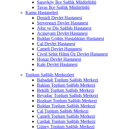
Sarayköy İlçe Sağlık Müdürlüğü
Tavas İlçe Sağlık Müdürlüğü
Kamu Hastaneleri
Denizli Devlet Hastanesi
Servergazi Devlet Hastanesi
Ağız ve Diş Sağlığı Hastanesi
Acıpayam Devlet Hastanesi
Buldan Göğüs Hastalıkları Hastanesi
Çal Devlet Hastanesi
Çameli Devlet Hastanesi
Çivril Şehit Hilmi Öz Devlet Hastanesi
Honaz Devlet Hastanesi
Kale Devlet Hastanesi
Toplum Sağlığı Merkezleri
Babadağ Toplum Sağlığı Merkezi
Baklan Toplum Sağlığı Merkezi
Bekilli Toplum Sağlığı Merkezi
Beyağaç Toplum Sağlığı Merkezi
Bozkurt Toplum Sağlığı Merkezi
Buldan Toplum Sağlığı Merkezi
Çal Toplum Sağlığı Merkezi
Çameli Toplum Sağlığı Merkezi
Çardak Toplum Sağlığı Merkezi
Güney Toplum Sağlığı Merkezi