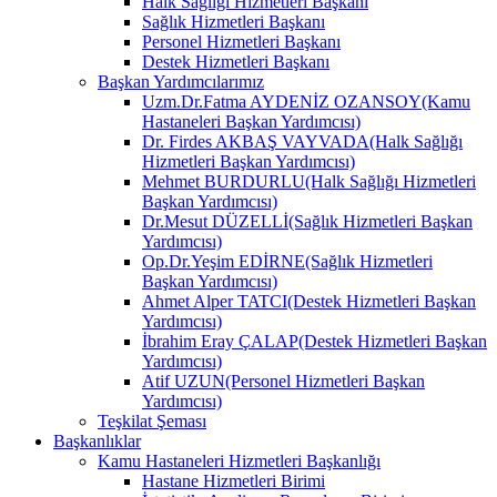
Halk Sağlığı Hizmetleri Başkanı
Sağlık Hizmetleri Başkanı
Personel Hizmetleri Başkanı
Destek Hizmetleri Başkanı
Başkan Yardımcılarımız
Uzm.Dr.Fatma AYDENİZ OZANSOY(Kamu
Hastaneleri Başkan Yardımcısı)
Dr. Firdes AKBAŞ VAYVADA(Halk Sağlığı
Hizmetleri Başkan Yardımcısı)
Mehmet BURDURLU(Halk Sağlığı Hizmetleri
Başkan Yardımcısı)
Dr.Mesut DÜZELLİ(Sağlık Hizmetleri Başkan
Yardımcısı)
Op.Dr.Yeşim EDİRNE(Sağlık Hizmetleri
Başkan Yardımcısı)
Ahmet Alper TATCI(Destek Hizmetleri Başkan
Yardımcısı)
İbrahim Eray ÇALAP(Destek Hizmetleri Başkan
Yardımcısı)
Atif UZUN(Personel Hizmetleri Başkan
Yardımcısı)
Teşkilat Şeması
Başkanlıklar
Kamu Hastaneleri Hizmetleri Başkanlığı
Hastane Hizmetleri Birimi