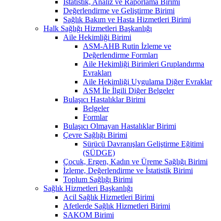
İstatistik, Analiz ve Raporlama Birimi
Değerlendirme ve Geliştirme Birimi
Sağlık Bakım ve Hasta Hizmetleri Birimi
Halk Sağlığı Hizmetleri Başkanlığı
Aile Hekimliği Birimi
ASM-AHB Rutin İzleme ve
Değerlendirme Formları
Aile Hekimliği Birimleri Gruplandırma
Evrakları
Aile Hekimliği Uygulama Diğer Evraklar
ASM İle İlgili Diğer Belgeler
Bulaşıcı Hastalıklar Birimi
Belgeler
Formlar
Bulaşıcı Olmayan Hastalıklar Birimi
Çevre Sağlığı Birimi
Sürücü Davranışları Geliştirme Eğitimi
(SÜDGE)
Çocuk, Ergen, Kadın ve Üreme Sağlığı Birimi
İzleme, Değerlendirme ve İstatistik Birimi
Toplum Sağlığı Birimi
Sağlık Hizmetleri Başkanlığı
Acil Sağlık Hizmetleri Birimi
Afetlerde Sağlık Hizmetleri Birimi
SAKOM Birimi