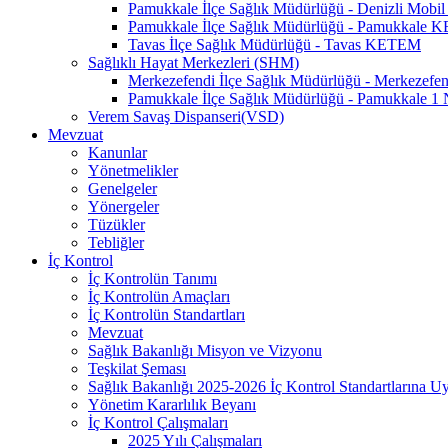
Pamukkale İlçe Sağlık Müdürlüğü - Denizli Mo
Pamukkale İlçe Sağlık Müdürlüğü - Pamukkale
Tavas İlçe Sağlık Müdürlüğü - Tavas KETEM
Sağlıklı Hayat Merkezleri (SHM)
Merkezefendi İlçe Sağlık Müdürlüğü - Merkezef
Pamukkale İlçe Sağlık Müdürlüğü - Pamukkale 
Verem Savaş Dispanseri(VSD)
Mevzuat
Kanunlar
Yönetmelikler
Genelgeler
Yönergeler
Tüzükler
Tebliğler
İç Kontrol
İç Kontrolün Tanımı
İç Kontrolün Amaçları
İç Kontrolün Standartları
Mevzuat
Sağlık Bakanlığı Misyon ve Vizyonu
Teşkilat Şeması
Sağlık Bakanlığı 2025-2026 İç Kontrol Standartlarına 
Yönetim Kararlılık Beyanı
İç Kontrol Çalışmaları
2025 Yılı Çalışmaları