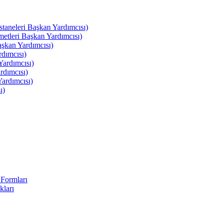
leri Başkan Yardımcısı)
leri Başkan Yardımcısı)
kan Yardımcısı)
dımcısı)
ardımcısı)
rdımcısı)
ardımcısı)
ı)
Formları
kları