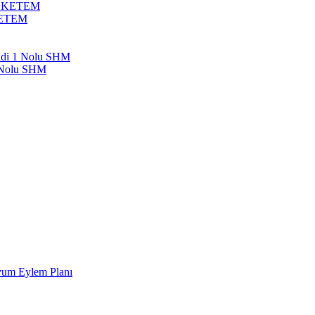
bil KETEM
 KETEM
endi 1 Nolu SHM
1 Nolu SHM
Uyum Eylem Planı