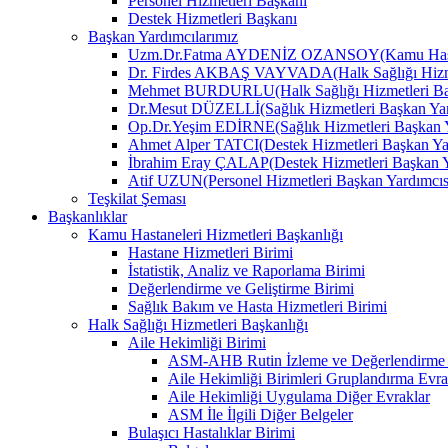
Personel Hizmetleri Başkanı
Destek Hizmetleri Başkanı
Başkan Yardımcılarımız
Uzm.Dr.Fatma AYDENİZ OZANSOY(Kamu Hastane
Dr. Firdes AKBAŞ VAYVADA(Halk Sağlığı Hizmet
Mehmet BURDURLU(Halk Sağlığı Hizmetleri Baş
Dr.Mesut DÜZELLİ(Sağlık Hizmetleri Başkan Yar
Op.Dr.Yeşim EDİRNE(Sağlık Hizmetleri Başkan Y
Ahmet Alper TATCI(Destek Hizmetleri Başkan Ya
İbrahim Eray ÇALAP(Destek Hizmetleri Başkan Y
Atif UZUN(Personel Hizmetleri Başkan Yardımcıs
Teşkilat Şeması
Başkanlıklar
Kamu Hastaneleri Hizmetleri Başkanlığı
Hastane Hizmetleri Birimi
İstatistik, Analiz ve Raporlama Birimi
Değerlendirme ve Geliştirme Birimi
Sağlık Bakım ve Hasta Hizmetleri Birimi
Halk Sağlığı Hizmetleri Başkanlığı
Aile Hekimliği Birimi
ASM-AHB Rutin İzleme ve Değerlendirme 
Aile Hekimliği Birimleri Gruplandırma Evra
Aile Hekimliği Uygulama Diğer Evraklar
ASM İle İlgili Diğer Belgeler
Bulaşıcı Hastalıklar Birimi