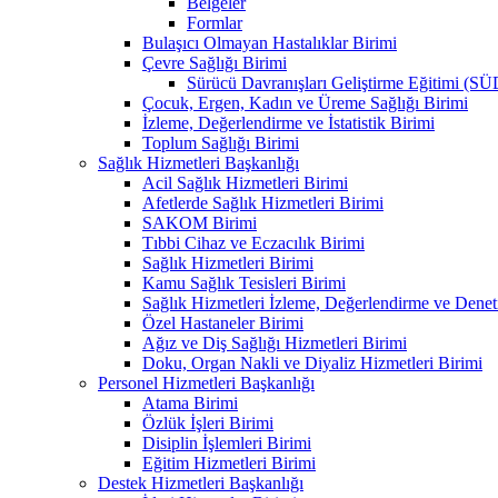
Belgeler
Formlar
Bulaşıcı Olmayan Hastalıklar Birimi
Çevre Sağlığı Birimi
Sürücü Davranışları Geliştirme Eğitimi (S
Çocuk, Ergen, Kadın ve Üreme Sağlığı Birimi
İzleme, Değerlendirme ve İstatistik Birimi
Toplum Sağlığı Birimi
Sağlık Hizmetleri Başkanlığı
Acil Sağlık Hizmetleri Birimi
Afetlerde Sağlık Hizmetleri Birimi
SAKOM Birimi
Tıbbi Cihaz ve Eczacılık Birimi
Sağlık Hizmetleri Birimi
Kamu Sağlık Tesisleri Birimi
Sağlık Hizmetleri İzleme, Değerlendirme ve Denet
Özel Hastaneler Birimi
Ağız ve Diş Sağlığı Hizmetleri Birimi
Doku, Organ Nakli ve Diyaliz Hizmetleri Birimi
Personel Hizmetleri Başkanlığı
Atama Birimi
Özlük İşleri Birimi
Disiplin İşlemleri Birimi
Eğitim Hizmetleri Birimi
Destek Hizmetleri Başkanlığı