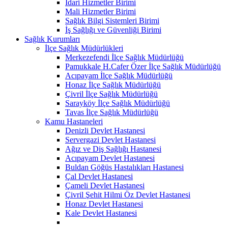
İdari Hizmetler Birimi
Mali Hizmetler Birimi
Sağlık Bilgi Sistemleri Birimi
İş Sağlığı ve Güvenliği Birimi
Sağlık Kurumları
İlçe Sağlık Müdürlükleri
Merkezefendi İlçe Sağlık Müdürlüğü
Pamukkale H.Cafer Özer İlçe Sağlık Müdürlüğü
Acıpayam İlçe Sağlık Müdürlüğü
Honaz İlçe Sağlık Müdürlüğü
Çivril İlçe Sağlık Müdürlüğü
Sarayköy İlçe Sağlık Müdürlüğü
Tavas İlçe Sağlık Müdürlüğü
Kamu Hastaneleri
Denizli Devlet Hastanesi
Servergazi Devlet Hastanesi
Ağız ve Diş Sağlığı Hastanesi
Acıpayam Devlet Hastanesi
Buldan Göğüs Hastalıkları Hastanesi
Çal Devlet Hastanesi
Çameli Devlet Hastanesi
Çivril Şehit Hilmi Öz Devlet Hastanesi
Honaz Devlet Hastanesi
Kale Devlet Hastanesi