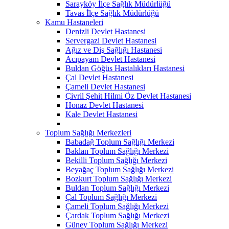
Sarayköy İlçe Sağlık Müdürlüğü
Tavas İlçe Sağlık Müdürlüğü
Kamu Hastaneleri
Denizli Devlet Hastanesi
Servergazi Devlet Hastanesi
Ağız ve Diş Sağlığı Hastanesi
Acıpayam Devlet Hastanesi
Buldan Göğüs Hastalıkları Hastanesi
Çal Devlet Hastanesi
Çameli Devlet Hastanesi
Çivril Şehit Hilmi Öz Devlet Hastanesi
Honaz Devlet Hastanesi
Kale Devlet Hastanesi
Toplum Sağlığı Merkezleri
Babadağ Toplum Sağlığı Merkezi
Baklan Toplum Sağlığı Merkezi
Bekilli Toplum Sağlığı Merkezi
Beyağaç Toplum Sağlığı Merkezi
Bozkurt Toplum Sağlığı Merkezi
Buldan Toplum Sağlığı Merkezi
Çal Toplum Sağlığı Merkezi
Çameli Toplum Sağlığı Merkezi
Çardak Toplum Sağlığı Merkezi
Güney Toplum Sağlığı Merkezi