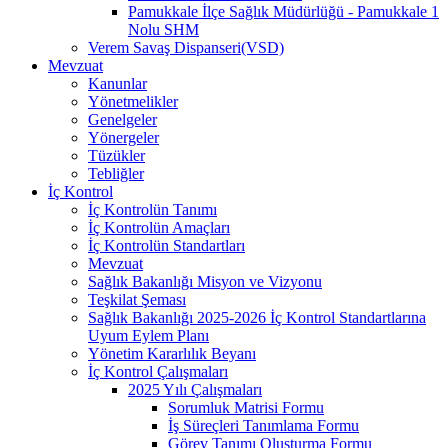
Pamukkale İlçe Sağlık Müdürlüğü - Pamukkale 1
Nolu SHM
Verem Savaş Dispanseri(VSD)
Mevzuat
Kanunlar
Yönetmelikler
Genelgeler
Yönergeler
Tüzükler
Tebliğler
İç Kontrol
İç Kontrolün Tanımı
İç Kontrolün Amaçları
İç Kontrolün Standartları
Mevzuat
Sağlık Bakanlığı Misyon ve Vizyonu
Teşkilat Şeması
Sağlık Bakanlığı 2025-2026 İç Kontrol Standartlarına
Uyum Eylem Planı
Yönetim Kararlılık Beyanı
İç Kontrol Çalışmaları
2025 Yılı Çalışmaları
Sorumluk Matrisi Formu
İş Süreçleri Tanımlama Formu
Görev Tanımı Oluşturma Formu