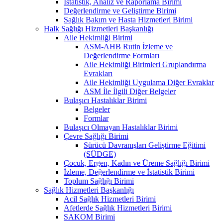
İstatistik, Analiz ve Raporlama Birimi
Değerlendirme ve Geliştirme Birimi
Sağlık Bakım ve Hasta Hizmetleri Birimi
Halk Sağlığı Hizmetleri Başkanlığı
Aile Hekimliği Birimi
ASM-AHB Rutin İzleme ve
Değerlendirme Formları
Aile Hekimliği Birimleri Gruplandırma
Evrakları
Aile Hekimliği Uygulama Diğer Evraklar
ASM İle İlgili Diğer Belgeler
Bulaşıcı Hastalıklar Birimi
Belgeler
Formlar
Bulaşıcı Olmayan Hastalıklar Birimi
Çevre Sağlığı Birimi
Sürücü Davranışları Geliştirme Eğitimi
(SÜDGE)
Çocuk, Ergen, Kadın ve Üreme Sağlığı Birimi
İzleme, Değerlendirme ve İstatistik Birimi
Toplum Sağlığı Birimi
Sağlık Hizmetleri Başkanlığı
Acil Sağlık Hizmetleri Birimi
Afetlerde Sağlık Hizmetleri Birimi
SAKOM Birimi