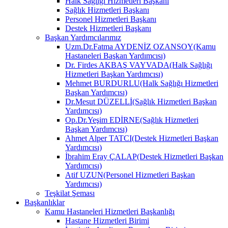
Halk Sağlığı Hizmetleri Başkanı
Sağlık Hizmetleri Başkanı
Personel Hizmetleri Başkanı
Destek Hizmetleri Başkanı
Başkan Yardımcılarımız
Uzm.Dr.Fatma AYDENİZ OZANSOY(Kamu
Hastaneleri Başkan Yardımcısı)
Dr. Firdes AKBAŞ VAYVADA(Halk Sağlığı
Hizmetleri Başkan Yardımcısı)
Mehmet BURDURLU(Halk Sağlığı Hizmetleri
Başkan Yardımcısı)
Dr.Mesut DÜZELLİ(Sağlık Hizmetleri Başkan
Yardımcısı)
Op.Dr.Yeşim EDİRNE(Sağlık Hizmetleri
Başkan Yardımcısı)
Ahmet Alper TATCI(Destek Hizmetleri Başkan
Yardımcısı)
İbrahim Eray ÇALAP(Destek Hizmetleri Başkan
Yardımcısı)
Atif UZUN(Personel Hizmetleri Başkan
Yardımcısı)
Teşkilat Şeması
Başkanlıklar
Kamu Hastaneleri Hizmetleri Başkanlığı
Hastane Hizmetleri Birimi