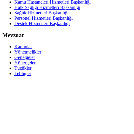
Kamu Hastaneleri Hizmetleri Başkanlığı
Halk Sağlığı Hizmetleri Başkanlığı
Sağlık Hizmetleri Başkanlığı
Personel Hizmetleri Başkanlığı
Destek Hizmetleri Başkanlığı
Mevzuat
Kanunlar
Yönetmelikler
Genelgeler
Yönergeler
Tüzükler
Tebliğler