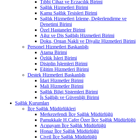
Tıbbi Cihaz ve Eczacılık Birimi
Sağlık Hizmetleri Birimi
Kamu Sağlık Tesisleri Birimi
Sağlık Hizmetleri İzleme, Değerlendirme ve
Denetimi Birimi
Özel Hastaneler Birimi
Ağız ve Diş Sağlığı Hizmetleri Birimi
Doku, Organ Nakli ve Diyaliz Hizmetleri Birimi
Personel Hizmetleri Başkanlığı
Atama Birimi
Özlük İşleri Birimi
Disiplin İşlemleri Birimi
Eğitim Hizmetleri Birimi
Destek Hizmetleri Başkanlığı
İdari Hizmetler Birimi
Mali Hizmetler Birimi
Sağlık Bilgi Sistemleri Birimi
İş Sağlığı ve Güvenliği Birimi
Sağlık Kurumları
İlçe Sağlık Müdürlükleri
Merkezefendi İlçe Sağlık Müdürlüğü
Pamukkale H.Cafer Özer İlçe Sağlık Müdürlüğü
Acıpayam İlçe Sağlık Müdürlüğü
Honaz İlçe Sağlık Müdürlüğü
Çivril İlçe Sağlık Müdürlüğü