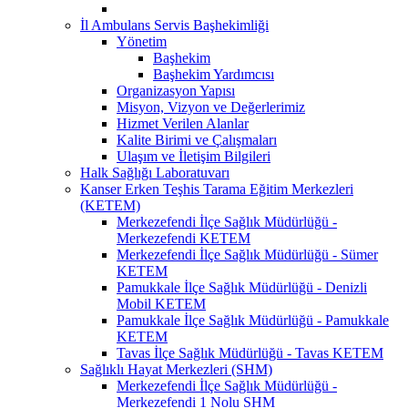
İl Ambulans Servis Başhekimliği
Yönetim
Başhekim
Başhekim Yardımcısı
Organizasyon Yapısı
Misyon, Vizyon ve Değerlerimiz
Hizmet Verilen Alanlar
Kalite Birimi ve Çalışmaları
Ulaşım ve İletişim Bilgileri
Halk Sağlığı Laboratuvarı
Kanser Erken Teşhis Tarama Eğitim Merkezleri
(KETEM)
Merkezefendi İlçe Sağlık Müdürlüğü -
Merkezefendi KETEM
Merkezefendi İlçe Sağlık Müdürlüğü - Sümer
KETEM
Pamukkale İlçe Sağlık Müdürlüğü - Denizli
Mobil KETEM
Pamukkale İlçe Sağlık Müdürlüğü - Pamukkale
KETEM
Tavas İlçe Sağlık Müdürlüğü - Tavas KETEM
Sağlıklı Hayat Merkezleri (SHM)
Merkezefendi İlçe Sağlık Müdürlüğü -
Merkezefendi 1 Nolu SHM