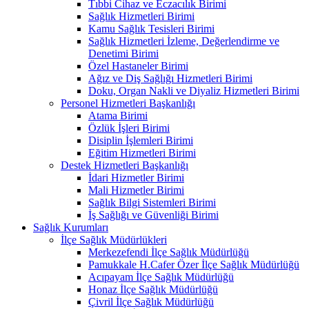
Tıbbi Cihaz ve Eczacılık Birimi
Sağlık Hizmetleri Birimi
Kamu Sağlık Tesisleri Birimi
Sağlık Hizmetleri İzleme, Değerlendirme ve
Denetimi Birimi
Özel Hastaneler Birimi
Ağız ve Diş Sağlığı Hizmetleri Birimi
Doku, Organ Nakli ve Diyaliz Hizmetleri Birimi
Personel Hizmetleri Başkanlığı
Atama Birimi
Özlük İşleri Birimi
Disiplin İşlemleri Birimi
Eğitim Hizmetleri Birimi
Destek Hizmetleri Başkanlığı
İdari Hizmetler Birimi
Mali Hizmetler Birimi
Sağlık Bilgi Sistemleri Birimi
İş Sağlığı ve Güvenliği Birimi
Sağlık Kurumları
İlçe Sağlık Müdürlükleri
Merkezefendi İlçe Sağlık Müdürlüğü
Pamukkale H.Cafer Özer İlçe Sağlık Müdürlüğü
Acıpayam İlçe Sağlık Müdürlüğü
Honaz İlçe Sağlık Müdürlüğü
Çivril İlçe Sağlık Müdürlüğü