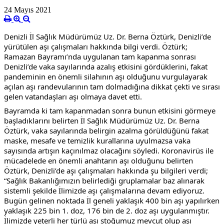
24 Mayıs 2021
Denizli İl Sağlık Müdürümüz Uz. Dr. Berna Öztürk, Denizli’de 
yürütülen aşı çalışmaları hakkında bilgi verdi. Öztürk; 
Ramazan Bayramı’nda uygulanan tam kapanma sonrası 
Denizli’de vaka sayılarında azalış etkisini gördüklerini, fakat 
pandeminin en önemli silahının aşı olduğunu vurgulayarak 
açılan aşı randevularının tam dolmadığına dikkat çekti ve sırası 
gelen vatandaşları aşı olmaya davet etti.
Bayramda ki tam kapanmadan sonra bunun etkisini görmeye 
başladıklarını belirten İl Sağlık Müdürümüz Uz. Dr. Berna 
Öztürk, vaka sayılarında belirgin azalma görüldüğünü fakat 
maske, mesafe ve temizlik kurallarına uyulmazsa vaka 
sayısında artışın kaçınılmaz olacağını söyledi. Koronavirüs ile 
mücadelede en önemli anahtarın aşı olduğunu belirten 
Öztürk, Denizli’de aşı çalışmaları hakkında şu bilgileri verdi; 
“Sağlık Bakanlığımızın belirlediği gruplamalar baz alınarak 
sistemli şekilde İlimizde aşı çalışmalarına devam ediyoruz. 
Bugün gelinen noktada İl geneli yaklaşık 400 bin aşı yapılırken 
yaklaşık 225 bin 1. doz, 176 bin de 2. doz aşı uygulanmıştır. 
İlimizde yeterli her türlü aşı stoğumuz mevcut olup aşı 