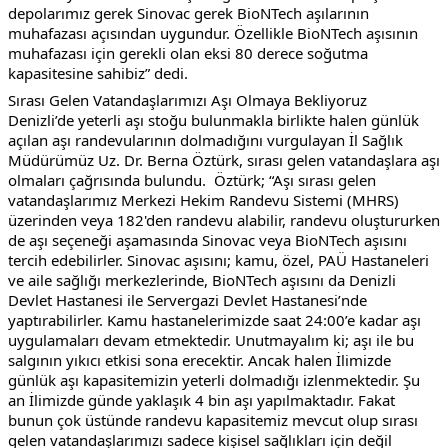
depolarımız gerek Sinovac gerek BioNTech aşılarının 
muhafazası açısından uygundur. Özellikle BioNTech aşısının 
muhafazası için gerekli olan eksi 80 derece soğutma 
kapasitesine sahibiz” dedi.
Sırası Gelen Vatandaşlarımızı Aşı Olmaya Bekliyoruz
Denizli’de yeterli aşı stoğu bulunmakla birlikte halen günlük 
açılan aşı randevularının dolmadığını vurgulayan İl Sağlık 
Müdürümüz Uz. Dr. Berna Öztürk, sırası gelen vatandaşlara aşı 
olmaları çağrısında bulundu.  Öztürk; “Aşı sırası gelen 
vatandaşlarımız Merkezi Hekim Randevu Sistemi (MHRS) 
üzerinden veya 182'den randevu alabilir, randevu oluştururken 
de aşı seçeneği aşamasında Sinovac veya BioNTech aşısını 
tercih edebilirler. Sinovac aşısını; kamu, özel, PAÜ Hastaneleri 
ve aile sağlığı merkezlerinde, BioNTech aşısını da Denizli 
Devlet Hastanesi ile Servergazi Devlet Hastanesi’nde 
yaptırabilirler. Kamu hastanelerimizde saat 24:00’e kadar aşı 
uygulamaları devam etmektedir. Unutmayalım ki; aşı ile bu 
salgının yıkıcı etkisi sona erecektir. Ancak halen İlimizde 
günlük aşı kapasitemizin yeterli dolmadığı izlenmektedir. Şu 
an İlimizde günde yaklaşık 4 bin aşı yapılmaktadır. Fakat 
bunun çok üstünde randevu kapasitemiz mevcut olup sırası 
gelen vatandaşlarımızı sadece kişisel sağlıkları için değil 