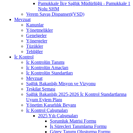
Pamukkale İlçe Sağlık Müdürlüğü - Pamukkale 1
Nolu SHM
Verem Savaş Dispanseri(VSD)
Mevzuat
Kanunlar
Yönetmelikler
Genelgeler
Yönergeler
Tüzükler
Tebliğler
İç Kontrol
İç Kontrolün Tanımı
İç Kontrolün Amaçları
İç Kontrolün Standartları
Mevzuat
Sağlık Bakanlığı Misyon ve Vizyonu
Teşkilat Şeması
Sağlık Bakanlığı 2025-2026 İç Kontrol Standartlarına
Uyum Eylem Planı
Yönetim Kararlılık Beyanı
İç Kontrol Çalışmaları
2025 Yılı Çalışmaları
Sorumluk Matrisi Formu
İş Süreçleri Tanımlama Formu
Görev Tanımı Oluşturma Formu