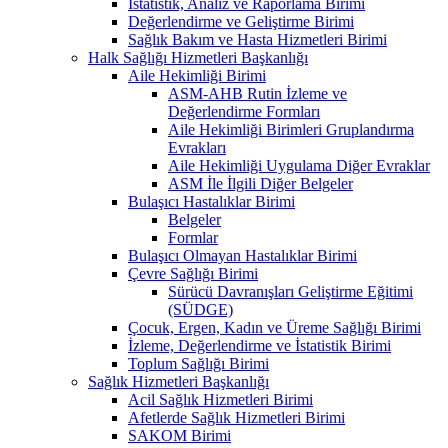
İstatistik, Analiz ve Raporlama Birimi
Değerlendirme ve Geliştirme Birimi
Sağlık Bakım ve Hasta Hizmetleri Birimi
Halk Sağlığı Hizmetleri Başkanlığı
Aile Hekimliği Birimi
ASM-AHB Rutin İzleme ve
Değerlendirme Formları
Aile Hekimliği Birimleri Gruplandırma
Evrakları
Aile Hekimliği Uygulama Diğer Evraklar
ASM İle İlgili Diğer Belgeler
Bulaşıcı Hastalıklar Birimi
Belgeler
Formlar
Bulaşıcı Olmayan Hastalıklar Birimi
Çevre Sağlığı Birimi
Sürücü Davranışları Geliştirme Eğitimi
(SÜDGE)
Çocuk, Ergen, Kadın ve Üreme Sağlığı Birimi
İzleme, Değerlendirme ve İstatistik Birimi
Toplum Sağlığı Birimi
Sağlık Hizmetleri Başkanlığı
Acil Sağlık Hizmetleri Birimi
Afetlerde Sağlık Hizmetleri Birimi
SAKOM Birimi