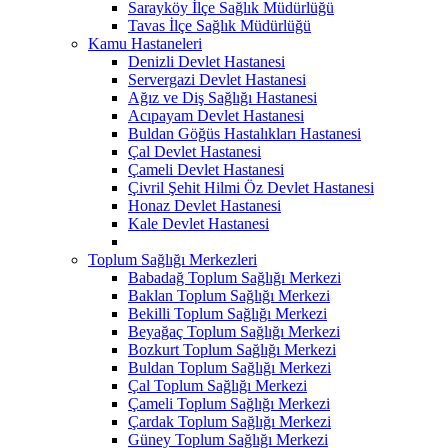
Sarayköy İlçe Sağlık Müdürlüğü
Tavas İlçe Sağlık Müdürlüğü
Kamu Hastaneleri
Denizli Devlet Hastanesi
Servergazi Devlet Hastanesi
Ağız ve Diş Sağlığı Hastanesi
Acıpayam Devlet Hastanesi
Buldan Göğüs Hastalıkları Hastanesi
Çal Devlet Hastanesi
Çameli Devlet Hastanesi
Çivril Şehit Hilmi Öz Devlet Hastanesi
Honaz Devlet Hastanesi
Kale Devlet Hastanesi
Toplum Sağlığı Merkezleri
Babadağ Toplum Sağlığı Merkezi
Baklan Toplum Sağlığı Merkezi
Bekilli Toplum Sağlığı Merkezi
Beyağaç Toplum Sağlığı Merkezi
Bozkurt Toplum Sağlığı Merkezi
Buldan Toplum Sağlığı Merkezi
Çal Toplum Sağlığı Merkezi
Çameli Toplum Sağlığı Merkezi
Çardak Toplum Sağlığı Merkezi
Güney Toplum Sağlığı Merkezi