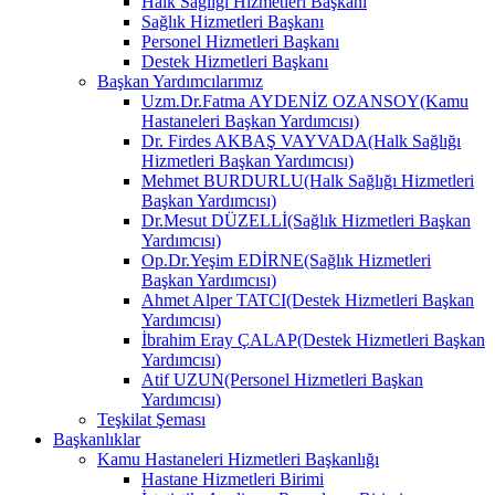
Halk Sağlığı Hizmetleri Başkanı
Sağlık Hizmetleri Başkanı
Personel Hizmetleri Başkanı
Destek Hizmetleri Başkanı
Başkan Yardımcılarımız
Uzm.Dr.Fatma AYDENİZ OZANSOY(Kamu
Hastaneleri Başkan Yardımcısı)
Dr. Firdes AKBAŞ VAYVADA(Halk Sağlığı
Hizmetleri Başkan Yardımcısı)
Mehmet BURDURLU(Halk Sağlığı Hizmetleri
Başkan Yardımcısı)
Dr.Mesut DÜZELLİ(Sağlık Hizmetleri Başkan
Yardımcısı)
Op.Dr.Yeşim EDİRNE(Sağlık Hizmetleri
Başkan Yardımcısı)
Ahmet Alper TATCI(Destek Hizmetleri Başkan
Yardımcısı)
İbrahim Eray ÇALAP(Destek Hizmetleri Başkan
Yardımcısı)
Atif UZUN(Personel Hizmetleri Başkan
Yardımcısı)
Teşkilat Şeması
Başkanlıklar
Kamu Hastaneleri Hizmetleri Başkanlığı
Hastane Hizmetleri Birimi