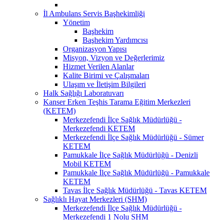
İl Ambulans Servis Başhekimliği
Yönetim
Başhekim
Başhekim Yardımcısı
Organizasyon Yapısı
Misyon, Vizyon ve Değerlerimiz
Hizmet Verilen Alanlar
Kalite Birimi ve Çalışmaları
Ulaşım ve İletişim Bilgileri
Halk Sağlığı Laboratuvarı
Kanser Erken Teşhis Tarama Eğitim Merkezleri
(KETEM)
Merkezefendi İlçe Sağlık Müdürlüğü -
Merkezefendi KETEM
Merkezefendi İlçe Sağlık Müdürlüğü - Sümer
KETEM
Pamukkale İlçe Sağlık Müdürlüğü - Denizli
Mobil KETEM
Pamukkale İlçe Sağlık Müdürlüğü - Pamukkale
KETEM
Tavas İlçe Sağlık Müdürlüğü - Tavas KETEM
Sağlıklı Hayat Merkezleri (SHM)
Merkezefendi İlçe Sağlık Müdürlüğü -
Merkezefendi 1 Nolu SHM