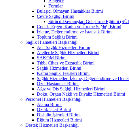
Belgeler
Formlar
Bulaşıcı Olmayan Hastalıklar Birimi
Çevre Sağlığı Birimi
Sürücü Davranışları Geliştirme Eğitimi (S
Çocuk, Ergen, Kadın ve Üreme Sağlığı Birimi
İzleme, Değerlendirme ve İstatistik Birimi
Toplum Sağlığı Birimi
Sağlık Hizmetleri Başkanlığı
Acil Sağlık Hizmetleri Birimi
Afetlerde Sağlık Hizmetleri Birimi
SAKOM Birimi
Tıbbi Cihaz ve Eczacılık Birimi
Sağlık Hizmetleri Birimi
Kamu Sağlık Tesisleri Birimi
Sağlık Hizmetleri İzleme, Değerlendirme ve Denet
Özel Hastaneler Birimi
Ağız ve Diş Sağlığı Hizmetleri Birimi
Doku, Organ Nakli ve Diyaliz Hizmetleri Birimi
Personel Hizmetleri Başkanlığı
Atama Birimi
Özlük İşleri Birimi
Disiplin İşlemleri Birimi
Eğitim Hizmetleri Birimi
Destek Hizmetleri Başkanlığı