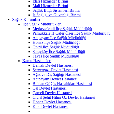
İdari Hizmetler Birimi
Mali Hizmetler Birimi
Sağlık Bilgi Sistemleri Birimi
İş Sağlığı ve Güvenliği Birimi
Sağlık Kurumları
İlçe Sağlık Müdürlükleri
Merkezefendi İlçe Sağlık Müdürlüğü
Pamukkale H.Cafer Özer İlçe Sağlık Müdürlüğü
Acıpayam İlçe Sağlık Müdürlüğü
Honaz İlçe Sağlık Müdürlüğü
Çivril İlçe Sağlık Müdürlüğü
Sarayköy İlçe Sağlık Müdürlüğü
Tavas İlçe Sağlık Müdürlüğü
Kamu Hastaneleri
Denizli Devlet Hastanesi
Servergazi Devlet Hastanesi
Ağız ve Diş Sağlığı Hastanesi
Acıpayam Devlet Hastanesi
Buldan Göğüs Hastalıkları Hastanesi
Çal Devlet Hastanesi
Çameli Devlet Hastanesi
Çivril Şehit Hilmi Öz Devlet Hastanesi
Honaz Devlet Hastanesi
Kale Devlet Hastanesi