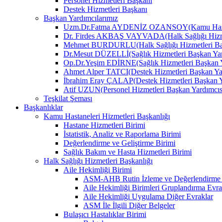
Personel Hizmetleri Başkanı
Destek Hizmetleri Başkanı
Başkan Yardımcılarımız
Uzm.Dr.Fatma AYDENİZ OZANSOY(Kamu Hastane
Dr. Firdes AKBAŞ VAYVADA(Halk Sağlığı Hizmet
Mehmet BURDURLU(Halk Sağlığı Hizmetleri Baş
Dr.Mesut DÜZELLİ(Sağlık Hizmetleri Başkan Yar
Op.Dr.Yeşim EDİRNE(Sağlık Hizmetleri Başkan Y
Ahmet Alper TATCI(Destek Hizmetleri Başkan Ya
İbrahim Eray ÇALAP(Destek Hizmetleri Başkan Y
Atif UZUN(Personel Hizmetleri Başkan Yardımcıs
Teşkilat Şeması
Başkanlıklar
Kamu Hastaneleri Hizmetleri Başkanlığı
Hastane Hizmetleri Birimi
İstatistik, Analiz ve Raporlama Birimi
Değerlendirme ve Geliştirme Birimi
Sağlık Bakım ve Hasta Hizmetleri Birimi
Halk Sağlığı Hizmetleri Başkanlığı
Aile Hekimliği Birimi
ASM-AHB Rutin İzleme ve Değerlendirme 
Aile Hekimliği Birimleri Gruplandırma Evra
Aile Hekimliği Uygulama Diğer Evraklar
ASM İle İlgili Diğer Belgeler
Bulaşıcı Hastalıklar Birimi