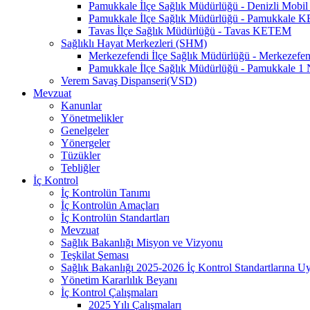
Pamukkale İlçe Sağlık Müdürlüğü - Denizli Mo
Pamukkale İlçe Sağlık Müdürlüğü - Pamukkale
Tavas İlçe Sağlık Müdürlüğü - Tavas KETEM
Sağlıklı Hayat Merkezleri (SHM)
Merkezefendi İlçe Sağlık Müdürlüğü - Merkezef
Pamukkale İlçe Sağlık Müdürlüğü - Pamukkale 
Verem Savaş Dispanseri(VSD)
Mevzuat
Kanunlar
Yönetmelikler
Genelgeler
Yönergeler
Tüzükler
Tebliğler
İç Kontrol
İç Kontrolün Tanımı
İç Kontrolün Amaçları
İç Kontrolün Standartları
Mevzuat
Sağlık Bakanlığı Misyon ve Vizyonu
Teşkilat Şeması
Sağlık Bakanlığı 2025-2026 İç Kontrol Standartlarına 
Yönetim Kararlılık Beyanı
İç Kontrol Çalışmaları
2025 Yılı Çalışmaları