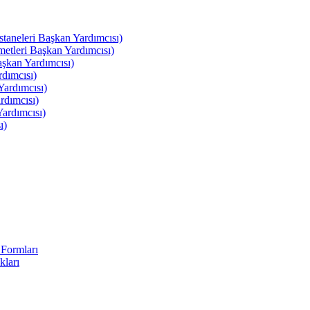
leri Başkan Yardımcısı)
leri Başkan Yardımcısı)
kan Yardımcısı)
dımcısı)
ardımcısı)
rdımcısı)
ardımcısı)
ı)
Formları
kları