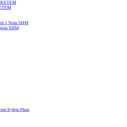
bil KETEM
 KETEM
endi 1 Nolu SHM
1 Nolu SHM
Uyum Eylem Planı