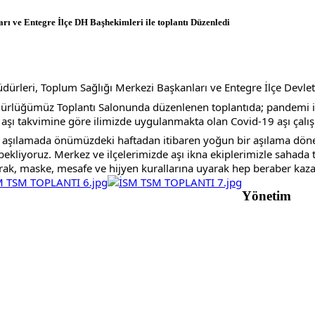
ı ve Entegre İlçe DH Başhekimleri ile toplantı Düzenledi
dürleri, Toplum Sağlığı Merkezi Başkanları ve Entegre İlçe Devlet 
Müdürlüğümüz Toplantı Salonunda düzenlenen toplantıda; pandemi 
ği aşı takvimine göre ilimizde uygulanmakta olan Covid-19 aşı çalı
e aşılamada önümüzdeki haftadan itibaren yoğun bir aşılama dönemi
e bekliyoruz. Merkez ve ilçelerimizde aşı ikna ekiplerimizle saha
arak, maske, mesafe ve hijyen kurallarına uyarak hep beraber kaz
Yönetim