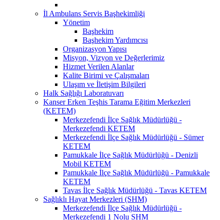
İl Ambulans Servis Başhekimliği
Yönetim
Başhekim
Başhekim Yardımcısı
Organizasyon Yapısı
Misyon, Vizyon ve Değerlerimiz
Hizmet Verilen Alanlar
Kalite Birimi ve Çalışmaları
Ulaşım ve İletişim Bilgileri
Halk Sağlığı Laboratuvarı
Kanser Erken Teşhis Tarama Eğitim Merkezleri
(KETEM)
Merkezefendi İlçe Sağlık Müdürlüğü -
Merkezefendi KETEM
Merkezefendi İlçe Sağlık Müdürlüğü - Sümer
KETEM
Pamukkale İlçe Sağlık Müdürlüğü - Denizli
Mobil KETEM
Pamukkale İlçe Sağlık Müdürlüğü - Pamukkale
KETEM
Tavas İlçe Sağlık Müdürlüğü - Tavas KETEM
Sağlıklı Hayat Merkezleri (SHM)
Merkezefendi İlçe Sağlık Müdürlüğü -
Merkezefendi 1 Nolu SHM