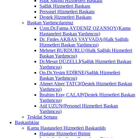
Halk Sağlığı Hizmetleri Başkanı
Sağlık Hizmetleri Başkanı
Personel Hizmetleri Başkanı
Destek Hizmetleri Başkanı
Başkan Yardımcılarımız
Uzm.Dr.Fatma AYDENİZ OZANSOY(Kamu
Hastaneleri Başkan Yardımcısı)
Dr. Firdes AKBAŞ VAYVADA(Halk Sağlığı
Hizmetleri Başkan Yardımcısı)
Mehmet BURDURLU(Halk Sağlığı Hizmetleri
Başkan Yardımcısı)
Dr.Mesut DÜZELLİ(Sağlık Hizmetleri Başkan
Yardımcısı)
Op.Dr.Yeşim EDİRNE(Sağlık Hizmetleri
Başkan Yardımcısı)
Ahmet Alper TATCI(Destek Hizmetleri Başkan
Yardımcısı)
İbrahim Eray ÇALAP(Destek Hizmetleri Başkan
Yardımcısı)
Atif UZUN(Personel Hizmetleri Başkan
Yardımcısı)
Teşkilat Şeması
Başkanlıklar
Kamu Hastaneleri Hizmetleri Başkanlığı
Hastane Hizmetleri Birimi