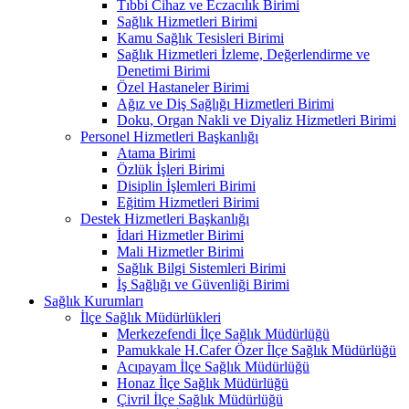
Tıbbi Cihaz ve Eczacılık Birimi
Sağlık Hizmetleri Birimi
Kamu Sağlık Tesisleri Birimi
Sağlık Hizmetleri İzleme, Değerlendirme ve
Denetimi Birimi
Özel Hastaneler Birimi
Ağız ve Diş Sağlığı Hizmetleri Birimi
Doku, Organ Nakli ve Diyaliz Hizmetleri Birimi
Personel Hizmetleri Başkanlığı
Atama Birimi
Özlük İşleri Birimi
Disiplin İşlemleri Birimi
Eğitim Hizmetleri Birimi
Destek Hizmetleri Başkanlığı
İdari Hizmetler Birimi
Mali Hizmetler Birimi
Sağlık Bilgi Sistemleri Birimi
İş Sağlığı ve Güvenliği Birimi
Sağlık Kurumları
İlçe Sağlık Müdürlükleri
Merkezefendi İlçe Sağlık Müdürlüğü
Pamukkale H.Cafer Özer İlçe Sağlık Müdürlüğü
Acıpayam İlçe Sağlık Müdürlüğü
Honaz İlçe Sağlık Müdürlüğü
Çivril İlçe Sağlık Müdürlüğü