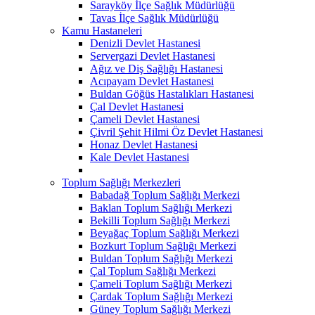
Sarayköy İlçe Sağlık Müdürlüğü
Tavas İlçe Sağlık Müdürlüğü
Kamu Hastaneleri
Denizli Devlet Hastanesi
Servergazi Devlet Hastanesi
Ağız ve Diş Sağlığı Hastanesi
Acıpayam Devlet Hastanesi
Buldan Göğüs Hastalıkları Hastanesi
Çal Devlet Hastanesi
Çameli Devlet Hastanesi
Çivril Şehit Hilmi Öz Devlet Hastanesi
Honaz Devlet Hastanesi
Kale Devlet Hastanesi
Toplum Sağlığı Merkezleri
Babadağ Toplum Sağlığı Merkezi
Baklan Toplum Sağlığı Merkezi
Bekilli Toplum Sağlığı Merkezi
Beyağaç Toplum Sağlığı Merkezi
Bozkurt Toplum Sağlığı Merkezi
Buldan Toplum Sağlığı Merkezi
Çal Toplum Sağlığı Merkezi
Çameli Toplum Sağlığı Merkezi
Çardak Toplum Sağlığı Merkezi
Güney Toplum Sağlığı Merkezi