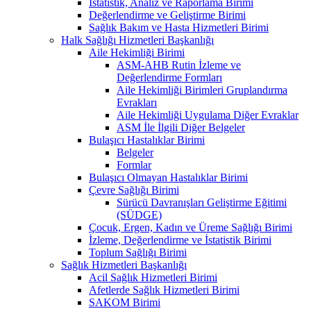
İstatistik, Analiz ve Raporlama Birimi
Değerlendirme ve Geliştirme Birimi
Sağlık Bakım ve Hasta Hizmetleri Birimi
Halk Sağlığı Hizmetleri Başkanlığı
Aile Hekimliği Birimi
ASM-AHB Rutin İzleme ve
Değerlendirme Formları
Aile Hekimliği Birimleri Gruplandırma
Evrakları
Aile Hekimliği Uygulama Diğer Evraklar
ASM İle İlgili Diğer Belgeler
Bulaşıcı Hastalıklar Birimi
Belgeler
Formlar
Bulaşıcı Olmayan Hastalıklar Birimi
Çevre Sağlığı Birimi
Sürücü Davranışları Geliştirme Eğitimi
(SÜDGE)
Çocuk, Ergen, Kadın ve Üreme Sağlığı Birimi
İzleme, Değerlendirme ve İstatistik Birimi
Toplum Sağlığı Birimi
Sağlık Hizmetleri Başkanlığı
Acil Sağlık Hizmetleri Birimi
Afetlerde Sağlık Hizmetleri Birimi
SAKOM Birimi