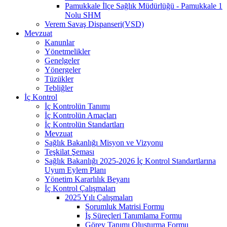
Pamukkale İlçe Sağlık Müdürlüğü - Pamukkale 1
Nolu SHM
Verem Savaş Dispanseri(VSD)
Mevzuat
Kanunlar
Yönetmelikler
Genelgeler
Yönergeler
Tüzükler
Tebliğler
İç Kontrol
İç Kontrolün Tanımı
İç Kontrolün Amaçları
İç Kontrolün Standartları
Mevzuat
Sağlık Bakanlığı Misyon ve Vizyonu
Teşkilat Şeması
Sağlık Bakanlığı 2025-2026 İç Kontrol Standartlarına
Uyum Eylem Planı
Yönetim Kararlılık Beyanı
İç Kontrol Çalışmaları
2025 Yılı Çalışmaları
Sorumluk Matrisi Formu
İş Süreçleri Tanımlama Formu
Görev Tanımı Oluşturma Formu