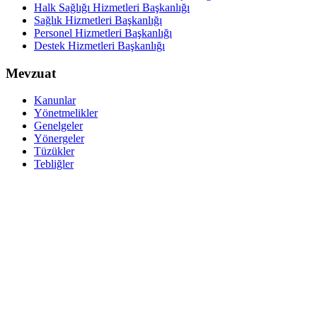
Halk Sağlığı Hizmetleri Başkanlığı
Sağlık Hizmetleri Başkanlığı
Personel Hizmetleri Başkanlığı
Destek Hizmetleri Başkanlığı
Mevzuat
Kanunlar
Yönetmelikler
Genelgeler
Yönergeler
Tüzükler
Tebliğler