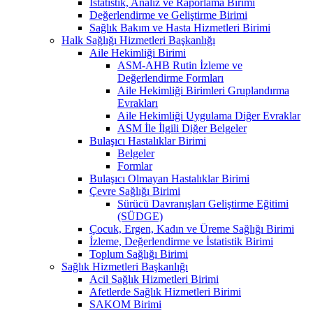
İstatistik, Analiz ve Raporlama Birimi
Değerlendirme ve Geliştirme Birimi
Sağlık Bakım ve Hasta Hizmetleri Birimi
Halk Sağlığı Hizmetleri Başkanlığı
Aile Hekimliği Birimi
ASM-AHB Rutin İzleme ve
Değerlendirme Formları
Aile Hekimliği Birimleri Gruplandırma
Evrakları
Aile Hekimliği Uygulama Diğer Evraklar
ASM İle İlgili Diğer Belgeler
Bulaşıcı Hastalıklar Birimi
Belgeler
Formlar
Bulaşıcı Olmayan Hastalıklar Birimi
Çevre Sağlığı Birimi
Sürücü Davranışları Geliştirme Eğitimi
(SÜDGE)
Çocuk, Ergen, Kadın ve Üreme Sağlığı Birimi
İzleme, Değerlendirme ve İstatistik Birimi
Toplum Sağlığı Birimi
Sağlık Hizmetleri Başkanlığı
Acil Sağlık Hizmetleri Birimi
Afetlerde Sağlık Hizmetleri Birimi
SAKOM Birimi