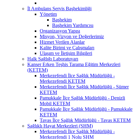
İl Ambulans Servis Başhekimliği
Yönetim
Başhekim
Başhekim Yardımcısı
Organizasyon Yapısı
Misyon, Vizyon ve Değerlerimiz
Hizmet Verilen Alanlar
Kalite Birimi ve Çalışmaları
Ulaşım ve İletişim Bilgileri
Halk Sağlığı Laboratuvarı
Kanser Erken Teşhis Tarama Eğitim Merkezleri
(KETEM)
Merkezefendi İlçe Sağlık Müdürlüğü -
Merkezefendi KETEM
Merkezefendi İlçe Sağlık Müdürlüğü - Sümer
KETEM
Pamukkale İlçe Sağlık Müdürlüğü - Denizli
Mobil KETEM
Pamukkale İlçe Sağlık Müdürlüğü - Pamukkale
KETEM
Tavas İlçe Sağlık Müdürlüğü - Tavas KETEM
Sağlıklı Hayat Merkezleri (SHM)
Merkezefendi İlçe Sağlık Müdürlüğü -
Merkezefendi 1 Nolu SHM