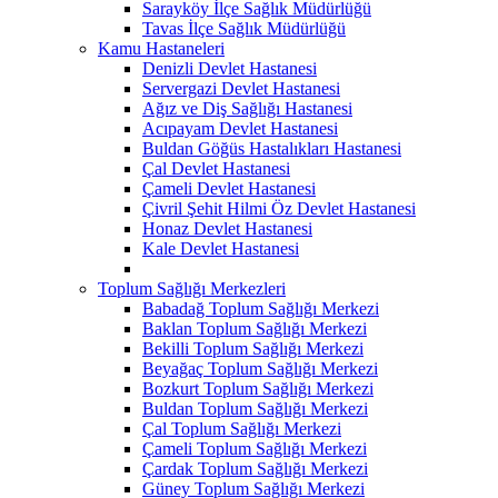
Sarayköy İlçe Sağlık Müdürlüğü
Tavas İlçe Sağlık Müdürlüğü
Kamu Hastaneleri
Denizli Devlet Hastanesi
Servergazi Devlet Hastanesi
Ağız ve Diş Sağlığı Hastanesi
Acıpayam Devlet Hastanesi
Buldan Göğüs Hastalıkları Hastanesi
Çal Devlet Hastanesi
Çameli Devlet Hastanesi
Çivril Şehit Hilmi Öz Devlet Hastanesi
Honaz Devlet Hastanesi
Kale Devlet Hastanesi
Toplum Sağlığı Merkezleri
Babadağ Toplum Sağlığı Merkezi
Baklan Toplum Sağlığı Merkezi
Bekilli Toplum Sağlığı Merkezi
Beyağaç Toplum Sağlığı Merkezi
Bozkurt Toplum Sağlığı Merkezi
Buldan Toplum Sağlığı Merkezi
Çal Toplum Sağlığı Merkezi
Çameli Toplum Sağlığı Merkezi
Çardak Toplum Sağlığı Merkezi
Güney Toplum Sağlığı Merkezi