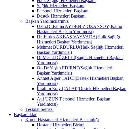
Halk Sağlığı Hizmetleri Başkanı
Sağlık Hizmetleri Başkanı
Personel Hizmetleri Başkanı
Destek Hizmetleri Başkanı
Başkan Yardımcılarımız
Uzm.Dr.Fatma AYDENİZ OZANSOY(Kamu
Hastaneleri Başkan Yardımcısı)
Dr. Firdes AKBAŞ VAYVADA(Halk Sağlığı
Hizmetleri Başkan Yardımcısı)
Mehmet BURDURLU(Halk Sağlığı Hizmetleri
Başkan Yardımcısı)
Dr.Mesut DÜZELLİ(Sağlık Hizmetleri Başkan
Yardımcısı)
Op.Dr.Yeşim EDİRNE(Sağlık Hizmetleri
Başkan Yardımcısı)
Ahmet Alper TATCI(Destek Hizmetleri Başkan
Yardımcısı)
İbrahim Eray ÇALAP(Destek Hizmetleri Başkan
Yardımcısı)
Atif UZUN(Personel Hizmetleri Başkan
Yardımcısı)
Teşkilat Şeması
Başkanlıklar
Kamu Hastaneleri Hizmetleri Başkanlığı
Hastane Hizmetleri Birimi