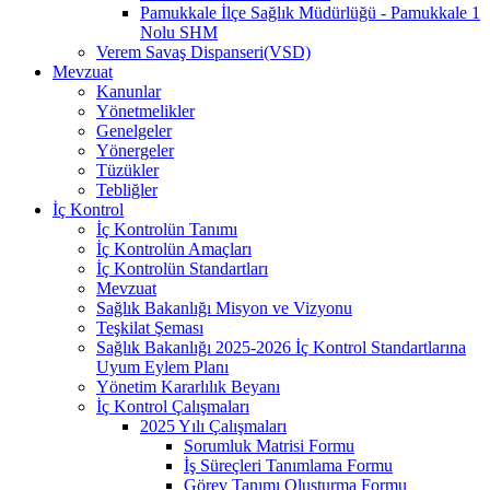
Pamukkale İlçe Sağlık Müdürlüğü - Pamukkale 1
Nolu SHM
Verem Savaş Dispanseri(VSD)
Mevzuat
Kanunlar
Yönetmelikler
Genelgeler
Yönergeler
Tüzükler
Tebliğler
İç Kontrol
İç Kontrolün Tanımı
İç Kontrolün Amaçları
İç Kontrolün Standartları
Mevzuat
Sağlık Bakanlığı Misyon ve Vizyonu
Teşkilat Şeması
Sağlık Bakanlığı 2025-2026 İç Kontrol Standartlarına
Uyum Eylem Planı
Yönetim Kararlılık Beyanı
İç Kontrol Çalışmaları
2025 Yılı Çalışmaları
Sorumluk Matrisi Formu
İş Süreçleri Tanımlama Formu
Görev Tanımı Oluşturma Formu