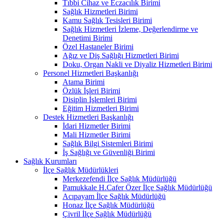
Tıbbi Cihaz ve Eczacılık Birimi
Sağlık Hizmetleri Birimi
Kamu Sağlık Tesisleri Birimi
Sağlık Hizmetleri İzleme, Değerlendirme ve
Denetimi Birimi
Özel Hastaneler Birimi
Ağız ve Diş Sağlığı Hizmetleri Birimi
Doku, Organ Nakli ve Diyaliz Hizmetleri Birimi
Personel Hizmetleri Başkanlığı
Atama Birimi
Özlük İşleri Birimi
Disiplin İşlemleri Birimi
Eğitim Hizmetleri Birimi
Destek Hizmetleri Başkanlığı
İdari Hizmetler Birimi
Mali Hizmetler Birimi
Sağlık Bilgi Sistemleri Birimi
İş Sağlığı ve Güvenliği Birimi
Sağlık Kurumları
İlçe Sağlık Müdürlükleri
Merkezefendi İlçe Sağlık Müdürlüğü
Pamukkale H.Cafer Özer İlçe Sağlık Müdürlüğü
Acıpayam İlçe Sağlık Müdürlüğü
Honaz İlçe Sağlık Müdürlüğü
Çivril İlçe Sağlık Müdürlüğü