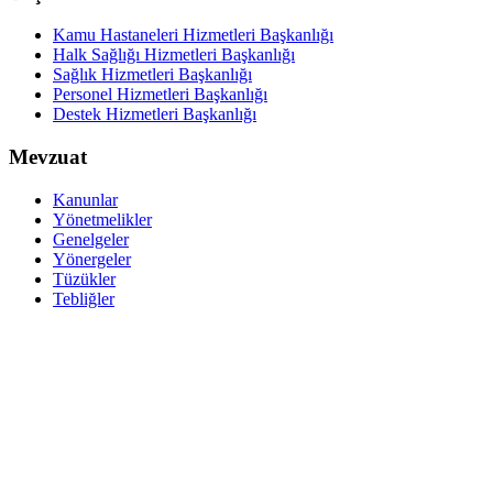
Kamu Hastaneleri Hizmetleri Başkanlığı
Halk Sağlığı Hizmetleri Başkanlığı
Sağlık Hizmetleri Başkanlığı
Personel Hizmetleri Başkanlığı
Destek Hizmetleri Başkanlığı
Mevzuat
Kanunlar
Yönetmelikler
Genelgeler
Yönergeler
Tüzükler
Tebliğler