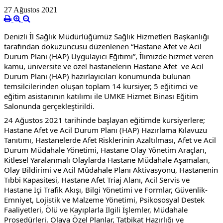
27 Ağustos 2021
Denizli İl Sağlık Müdürlüğümüz Sağlık Hizmetleri Başkanlığı 
tarafından dokuzuncusu düzenlenen “Hastane Afet ve Acil 
Durum Planı (HAP) Uygulayıcı Eğitimi”, İlimizde hizmet veren 
kamu, üniversite ve özel hastanelerin Hastane Afet  ve Acil 
Durum Planı (HAP) hazırlayıcıları konumunda bulunan 
temsilcilerinden oluşan toplam 14 kursiyer, 5 eğitimci ve 
eğitim asistanının katılımı ile UMKE Hizmet Binası Eğitim 
Salonunda gerçekleştirildi.
24 Ağustos 2021 tarihinde başlayan eğitimde kursiyerlere; 
Hastane Afet ve Acil Durum Planı (HAP) Hazırlama Kılavuzu 
Tanıtımı, Hastanelerde Afet Risklerinin Azaltılması, Afet ve Acil 
Durum Müdahale Yönetimi, Hastane Olay Yönetim Araçları, 
Kitlesel Yaralanmalı Olaylarda Hastane Müdahale Aşamaları, 
Olay Bildirimi ve Acil Müdahale Planı Aktivasyonu, Hastanenin 
Tıbbi Kapasitesi, Hastane Afet Triaj Alanı, Acil Servis ve 
Hastane İçi Trafik Akışı, Bilgi Yönetimi ve Formlar, Güvenlik-
Emniyet, Lojistik ve Malzeme Yönetimi, Psikososyal Destek 
Faaliyetleri, Ölü ve Kayıplarla İlgili İşlemler, Müdahale 
Prosedürleri, Olaya Özel Planlar, Tatbikat Hazırlığı ve 