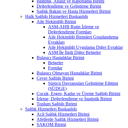
İstatistik, Analiz ve Raporlama Birimi
Değerlendirme ve Geliştirme Birimi
Sağlık Bakım ve Hasta Hizmetleri Birimi
Halk Sağlığı Hizmetleri Başkanlığı
Aile Hekimliği Birimi
ASM-AHB Rutin İzleme ve
Değerlendirme Formları
Aile Hekimliği Birimleri Gruplandırma
Evrakları
Aile Hekimliği Uygulama Diğer Evraklar
ASM İle İlgili Diğer Belgeler
Bulaşıcı Hastalıklar Birimi
Belgeler
Formlar
Bulaşıcı Olmayan Hastalıklar Birimi
Çevre Sağlığı Birimi
Sürücü Davranışları Geliştirme Eğitimi
(SÜDGE)
Çocuk, Ergen, Kadın ve Üreme Sağlığı Birimi
İzleme, Değerlendirme ve İstatistik Birimi
Toplum Sağlığı Birimi
Sağlık Hizmetleri Başkanlığı
Acil Sağlık Hizmetleri Birimi
Afetlerde Sağlık Hizmetleri Birimi
SAKOM Birimi