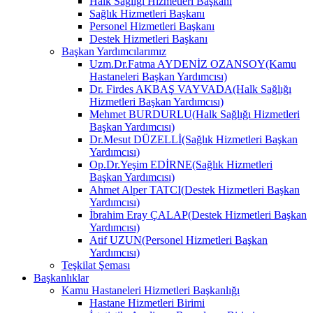
Halk Sağlığı Hizmetleri Başkanı
Sağlık Hizmetleri Başkanı
Personel Hizmetleri Başkanı
Destek Hizmetleri Başkanı
Başkan Yardımcılarımız
Uzm.Dr.Fatma AYDENİZ OZANSOY(Kamu
Hastaneleri Başkan Yardımcısı)
Dr. Firdes AKBAŞ VAYVADA(Halk Sağlığı
Hizmetleri Başkan Yardımcısı)
Mehmet BURDURLU(Halk Sağlığı Hizmetleri
Başkan Yardımcısı)
Dr.Mesut DÜZELLİ(Sağlık Hizmetleri Başkan
Yardımcısı)
Op.Dr.Yeşim EDİRNE(Sağlık Hizmetleri
Başkan Yardımcısı)
Ahmet Alper TATCI(Destek Hizmetleri Başkan
Yardımcısı)
İbrahim Eray ÇALAP(Destek Hizmetleri Başkan
Yardımcısı)
Atif UZUN(Personel Hizmetleri Başkan
Yardımcısı)
Teşkilat Şeması
Başkanlıklar
Kamu Hastaneleri Hizmetleri Başkanlığı
Hastane Hizmetleri Birimi