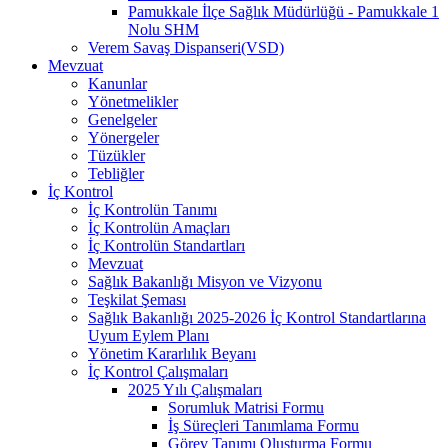
Pamukkale İlçe Sağlık Müdürlüğü - Pamukkale 1
Nolu SHM
Verem Savaş Dispanseri(VSD)
Mevzuat
Kanunlar
Yönetmelikler
Genelgeler
Yönergeler
Tüzükler
Tebliğler
İç Kontrol
İç Kontrolün Tanımı
İç Kontrolün Amaçları
İç Kontrolün Standartları
Mevzuat
Sağlık Bakanlığı Misyon ve Vizyonu
Teşkilat Şeması
Sağlık Bakanlığı 2025-2026 İç Kontrol Standartlarına
Uyum Eylem Planı
Yönetim Kararlılık Beyanı
İç Kontrol Çalışmaları
2025 Yılı Çalışmaları
Sorumluk Matrisi Formu
İş Süreçleri Tanımlama Formu
Görev Tanımı Oluşturma Formu