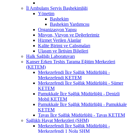
İl Ambulans Servis Başhekimliği
Yönetim
Başhekim
Başhekim Yardımcısı
Organizasyon Yapısı
Misyon, Vizyon ve Değerlerimiz
Hizmet Verilen Alanlar
Kalite Birimi ve Çalışmaları
Ulaşım ve İletişim Bilgileri
Halk Sağlığı Laboratuvarı
Kanser Erken Teşhis Tarama Eğitim Merkezleri
(KETEM)
Merkezefendi İlçe Sağlık Müdürlüğü -
Merkezefendi KETEM
Merkezefendi İlçe Sağlık Müdürlüğü - Sümer
KETEM
Pamukkale İlçe Sağlık Müdürlüğü - Denizli
Mobil KETEM
Pamukkale İlçe Sağlık Müdürlüğü - Pamukkale
KETEM
Tavas İlçe Sağlık Müdürlüğü - Tavas KETEM
Sağlıklı Hayat Merkezleri (SHM)
Merkezefendi İlçe Sağlık Müdürlüğü -
Merkezefendi 1 Nolu SHM