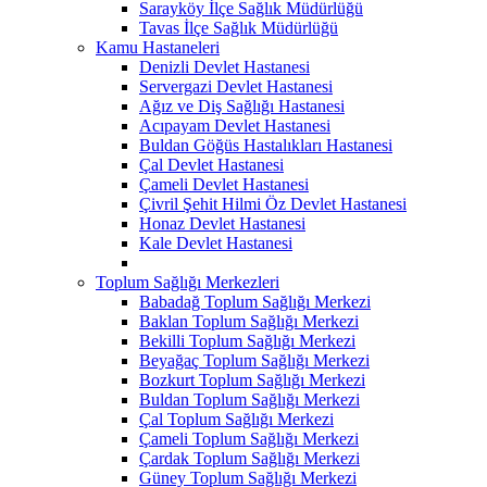
Sarayköy İlçe Sağlık Müdürlüğü
Tavas İlçe Sağlık Müdürlüğü
Kamu Hastaneleri
Denizli Devlet Hastanesi
Servergazi Devlet Hastanesi
Ağız ve Diş Sağlığı Hastanesi
Acıpayam Devlet Hastanesi
Buldan Göğüs Hastalıkları Hastanesi
Çal Devlet Hastanesi
Çameli Devlet Hastanesi
Çivril Şehit Hilmi Öz Devlet Hastanesi
Honaz Devlet Hastanesi
Kale Devlet Hastanesi
Toplum Sağlığı Merkezleri
Babadağ Toplum Sağlığı Merkezi
Baklan Toplum Sağlığı Merkezi
Bekilli Toplum Sağlığı Merkezi
Beyağaç Toplum Sağlığı Merkezi
Bozkurt Toplum Sağlığı Merkezi
Buldan Toplum Sağlığı Merkezi
Çal Toplum Sağlığı Merkezi
Çameli Toplum Sağlığı Merkezi
Çardak Toplum Sağlığı Merkezi
Güney Toplum Sağlığı Merkezi