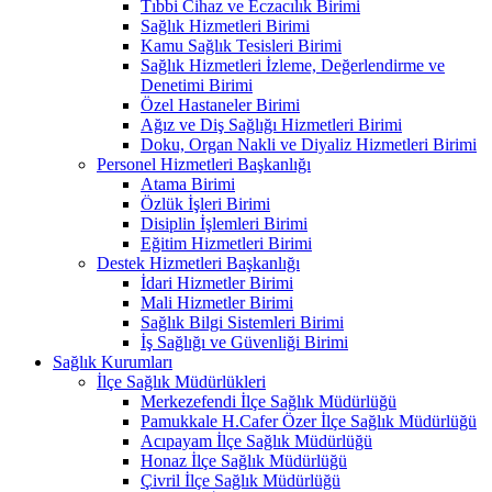
Tıbbi Cihaz ve Eczacılık Birimi
Sağlık Hizmetleri Birimi
Kamu Sağlık Tesisleri Birimi
Sağlık Hizmetleri İzleme, Değerlendirme ve
Denetimi Birimi
Özel Hastaneler Birimi
Ağız ve Diş Sağlığı Hizmetleri Birimi
Doku, Organ Nakli ve Diyaliz Hizmetleri Birimi
Personel Hizmetleri Başkanlığı
Atama Birimi
Özlük İşleri Birimi
Disiplin İşlemleri Birimi
Eğitim Hizmetleri Birimi
Destek Hizmetleri Başkanlığı
İdari Hizmetler Birimi
Mali Hizmetler Birimi
Sağlık Bilgi Sistemleri Birimi
İş Sağlığı ve Güvenliği Birimi
Sağlık Kurumları
İlçe Sağlık Müdürlükleri
Merkezefendi İlçe Sağlık Müdürlüğü
Pamukkale H.Cafer Özer İlçe Sağlık Müdürlüğü
Acıpayam İlçe Sağlık Müdürlüğü
Honaz İlçe Sağlık Müdürlüğü
Çivril İlçe Sağlık Müdürlüğü