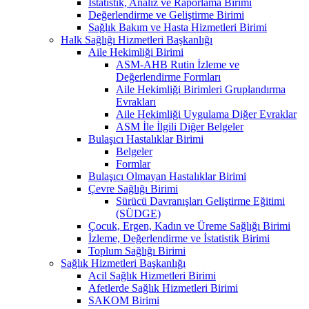
İstatistik, Analiz ve Raporlama Birimi
Değerlendirme ve Geliştirme Birimi
Sağlık Bakım ve Hasta Hizmetleri Birimi
Halk Sağlığı Hizmetleri Başkanlığı
Aile Hekimliği Birimi
ASM-AHB Rutin İzleme ve
Değerlendirme Formları
Aile Hekimliği Birimleri Gruplandırma
Evrakları
Aile Hekimliği Uygulama Diğer Evraklar
ASM İle İlgili Diğer Belgeler
Bulaşıcı Hastalıklar Birimi
Belgeler
Formlar
Bulaşıcı Olmayan Hastalıklar Birimi
Çevre Sağlığı Birimi
Sürücü Davranışları Geliştirme Eğitimi
(SÜDGE)
Çocuk, Ergen, Kadın ve Üreme Sağlığı Birimi
İzleme, Değerlendirme ve İstatistik Birimi
Toplum Sağlığı Birimi
Sağlık Hizmetleri Başkanlığı
Acil Sağlık Hizmetleri Birimi
Afetlerde Sağlık Hizmetleri Birimi
SAKOM Birimi