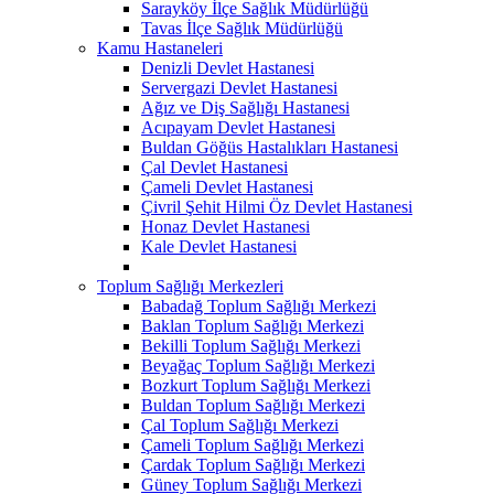
Sarayköy İlçe Sağlık Müdürlüğü
Tavas İlçe Sağlık Müdürlüğü
Kamu Hastaneleri
Denizli Devlet Hastanesi
Servergazi Devlet Hastanesi
Ağız ve Diş Sağlığı Hastanesi
Acıpayam Devlet Hastanesi
Buldan Göğüs Hastalıkları Hastanesi
Çal Devlet Hastanesi
Çameli Devlet Hastanesi
Çivril Şehit Hilmi Öz Devlet Hastanesi
Honaz Devlet Hastanesi
Kale Devlet Hastanesi
Toplum Sağlığı Merkezleri
Babadağ Toplum Sağlığı Merkezi
Baklan Toplum Sağlığı Merkezi
Bekilli Toplum Sağlığı Merkezi
Beyağaç Toplum Sağlığı Merkezi
Bozkurt Toplum Sağlığı Merkezi
Buldan Toplum Sağlığı Merkezi
Çal Toplum Sağlığı Merkezi
Çameli Toplum Sağlığı Merkezi
Çardak Toplum Sağlığı Merkezi
Güney Toplum Sağlığı Merkezi