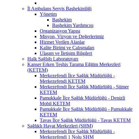
İl Ambulans Servis Başhekimliği
Yönetim
Başhekim
Başhekim Yardımcısı
Organizasyon Yapısı
Misyon, Vizyon ve Değerlerimiz
Hizmet Verilen Alanlar
Kalite Birimi ve Çalışmaları
Ulaşım ve İletişim Bilgileri
Halk Sağlığı Laboratuvarı
Kanser Erken Teşhis Tarama Eğitim Merkezleri
(KETEM)
Merkezefendi İlçe Sağlık Müdürlüğü -
Merkezefendi KETEM
Merkezefendi İlçe Sağlık Müdürlüğü - Sümer
KETEM
Pamukkale İlçe Sağlık Müdürlüğü - Denizli
Mobil KETEM
Pamukkale İlçe Sağlık Müdürlüğü - Pamukkale
KETEM
Tavas İlçe Sağlık Müdürlüğü - Tavas KETEM
Sağlıklı Hayat Merkezleri (SHM)
Merkezefendi İlçe Sağlık Müdürlüğü -
Merkezefendi 1 Nolu SHM