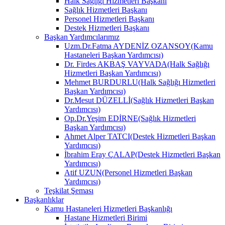
Halk Sağlığı Hizmetleri Başkanı
Sağlık Hizmetleri Başkanı
Personel Hizmetleri Başkanı
Destek Hizmetleri Başkanı
Başkan Yardımcılarımız
Uzm.Dr.Fatma AYDENİZ OZANSOY(Kamu
Hastaneleri Başkan Yardımcısı)
Dr. Firdes AKBAŞ VAYVADA(Halk Sağlığı
Hizmetleri Başkan Yardımcısı)
Mehmet BURDURLU(Halk Sağlığı Hizmetleri
Başkan Yardımcısı)
Dr.Mesut DÜZELLİ(Sağlık Hizmetleri Başkan
Yardımcısı)
Op.Dr.Yeşim EDİRNE(Sağlık Hizmetleri
Başkan Yardımcısı)
Ahmet Alper TATCI(Destek Hizmetleri Başkan
Yardımcısı)
İbrahim Eray ÇALAP(Destek Hizmetleri Başkan
Yardımcısı)
Atif UZUN(Personel Hizmetleri Başkan
Yardımcısı)
Teşkilat Şeması
Başkanlıklar
Kamu Hastaneleri Hizmetleri Başkanlığı
Hastane Hizmetleri Birimi