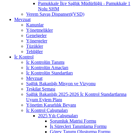
Pamukkale İlçe Sağlık Müdürlüğü - Pamukkale 1
Nolu SHM
Verem Savaş Dispanseri(VSD)
Mevzuat
Kanunlar
Yönetmelikler
Genelgeler
Yönergeler
Tüzükler
Tebliğler
İç Kontrol
İç Kontrolün Tanımı
İç Kontrolün Amaçları
İç Kontrolün Standartları
Mevzuat
Sağlık Bakanlığı Misyon ve Vizyonu
Teşkilat Şeması
Sağlık Bakanlığı 2025-2026 İç Kontrol Standartlarına
Uyum Eylem Planı
Yönetim Kararlılık Beyanı
İç Kontrol Çalışmaları
2025 Yılı Çalışmaları
Sorumluk Matrisi Formu
İş Süreçleri Tanımlama Formu
Görev Tanımı Oluşturma Formu