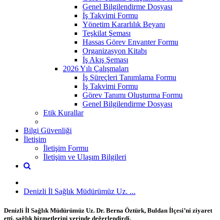
Genel Bilgilendirme Dosyası
İş Takvimi Formu
Yönetim Kararlılık Beyanı
Teşkilat Şeması
Hassas Görev Envanter Formu
Organizasyon Kitabı
İş Akış Şeması
2026 Yılı Çalışmaları
İş Süreçleri Tanımlama Formu
İş Takvimi Formu
Görev Tanımı Oluşturma Formu
Genel Bilgilendirme Dosyası
Etik Kurallar
Bilgi Güvenliği
İletişim
İletişim Formu
İletişim ve Ulaşım Bilgileri
Denizli İl Sağlık Müdürümüz Uz. ...
Denizli İl Sağlık Müdürümüz Uz. Dr. Berna Öztürk, Buldan İlçesi’ni ziyaret
etti, sağlık hizmetlerini yerinde değerlendirdi.