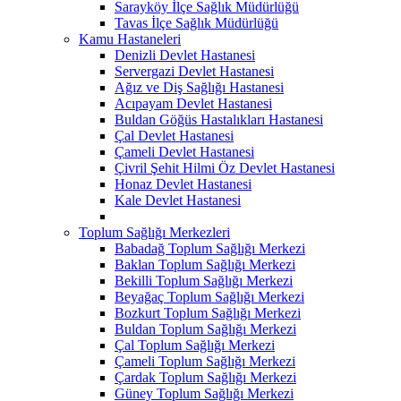
Sarayköy İlçe Sağlık Müdürlüğü
Tavas İlçe Sağlık Müdürlüğü
Kamu Hastaneleri
Denizli Devlet Hastanesi
Servergazi Devlet Hastanesi
Ağız ve Diş Sağlığı Hastanesi
Acıpayam Devlet Hastanesi
Buldan Göğüs Hastalıkları Hastanesi
Çal Devlet Hastanesi
Çameli Devlet Hastanesi
Çivril Şehit Hilmi Öz Devlet Hastanesi
Honaz Devlet Hastanesi
Kale Devlet Hastanesi
Toplum Sağlığı Merkezleri
Babadağ Toplum Sağlığı Merkezi
Baklan Toplum Sağlığı Merkezi
Bekilli Toplum Sağlığı Merkezi
Beyağaç Toplum Sağlığı Merkezi
Bozkurt Toplum Sağlığı Merkezi
Buldan Toplum Sağlığı Merkezi
Çal Toplum Sağlığı Merkezi
Çameli Toplum Sağlığı Merkezi
Çardak Toplum Sağlığı Merkezi
Güney Toplum Sağlığı Merkezi