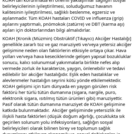
KOAH’tan korunmada en önemli yaklaşımlar sağlığın sosyal 
belirleyicilerinin iyileştirilmesi, soluduğumuz havanın 
kalitesinin iyileştirilmesi, sağlıklı beslenme, egzersiz ve 
aşılanmadır. Tüm KOAH hastaları COVID ve influenza (grip) 
aşılarını yaptırmalı, pnömokok (zatürre) ve DBT (karma aşı) 
aşıları için doktorlarından bilgi almalıdırlar.
KOAH [Kronik (Müzmin) Obstrüktif (Tıkayıcı) Akciğer Hastalığı] 
genellikle zararlı toz ve gaz maruziyeti ve/veya yetersiz akciğer 
gelişimine neden olan faktörlerin etkisiyle ortaya çıkar. Hava 
yolları ve/veya hava keseciklerinde gelişen yapısal bozukluklar 
sonucu, kalıcı solunumsal yakınmalarla birlikte nefes alıp 
vermede zorluk ile karakterize, yaygın, önlenebilir ve tedavi 
edilebilir bir akciğer hastalığıdır. Eşlik eden hastalıklar ve 
alevlenmeler hastalığın seyrini kötü yönde etkilemektedir.
KOAH gelişimi için tüm dünyada en yaygın görülen risk 
faktörü her türlü tütün dumanına (sigara, nargile, puro, 
elektronik sigara, ısıtılmış tütün ürünleri gibi) maruziyettir. 
Pasif olarak tütün dumanına maruziyet de KOAH gelişimine 
katkıda bulunmaktadır.  Akciğer gelişiminde yetersizlik ile 
ilişkili hasta faktörleri (düşük doğum ağırlığı, çocuklukta sık 
geçirilen solunum yolu infeksiyonları), sağlığın sosyal 
belirleyicileri olarak bilinen birey ve toplumun sağlık 
durumlarını etkileyen ekonomik ve  sosyal değişkenler, iç 