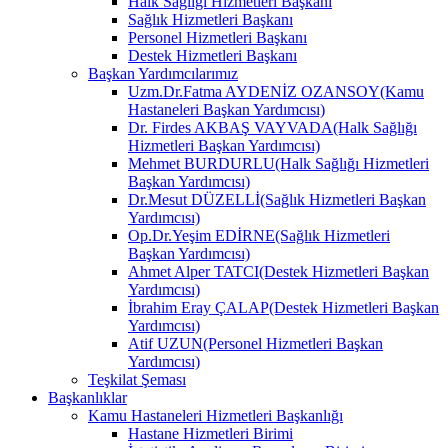
Halk Sağlığı Hizmetleri Başkanı
Sağlık Hizmetleri Başkanı
Personel Hizmetleri Başkanı
Destek Hizmetleri Başkanı
Başkan Yardımcılarımız
Uzm.Dr.Fatma AYDENİZ OZANSOY(Kamu
Hastaneleri Başkan Yardımcısı)
Dr. Firdes AKBAŞ VAYVADA(Halk Sağlığı
Hizmetleri Başkan Yardımcısı)
Mehmet BURDURLU(Halk Sağlığı Hizmetleri
Başkan Yardımcısı)
Dr.Mesut DÜZELLİ(Sağlık Hizmetleri Başkan
Yardımcısı)
Op.Dr.Yeşim EDİRNE(Sağlık Hizmetleri
Başkan Yardımcısı)
Ahmet Alper TATCI(Destek Hizmetleri Başkan
Yardımcısı)
İbrahim Eray ÇALAP(Destek Hizmetleri Başkan
Yardımcısı)
Atif UZUN(Personel Hizmetleri Başkan
Yardımcısı)
Teşkilat Şeması
Başkanlıklar
Kamu Hastaneleri Hizmetleri Başkanlığı
Hastane Hizmetleri Birimi