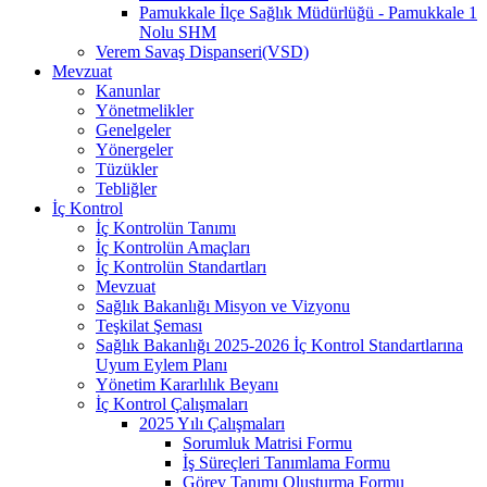
Pamukkale İlçe Sağlık Müdürlüğü - Pamukkale 1
Nolu SHM
Verem Savaş Dispanseri(VSD)
Mevzuat
Kanunlar
Yönetmelikler
Genelgeler
Yönergeler
Tüzükler
Tebliğler
İç Kontrol
İç Kontrolün Tanımı
İç Kontrolün Amaçları
İç Kontrolün Standartları
Mevzuat
Sağlık Bakanlığı Misyon ve Vizyonu
Teşkilat Şeması
Sağlık Bakanlığı 2025-2026 İç Kontrol Standartlarına
Uyum Eylem Planı
Yönetim Kararlılık Beyanı
İç Kontrol Çalışmaları
2025 Yılı Çalışmaları
Sorumluk Matrisi Formu
İş Süreçleri Tanımlama Formu
Görev Tanımı Oluşturma Formu