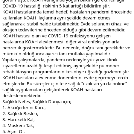
COVID-19 hastalığı riskinin 5 kat arttığı bildirilmiştir.
KOAH hastalarında temel hedef, hastaların pandemi öncesinde 
kullanılan KOAH ilaçlarına aynı şekilde devam etmesi 
sağlanarak  stabil halde tutabilmektir. Evde solunum cihazı ve 
oksijen tedavilerine önceden olduğu gibi devam edilmelidir.  
KOAH hastası olan ve COVID-19 enfeksiyonu gelişen  
hastalarda KOAH alevlenmesi  diğer viral enfeksiyonlarla 
benzerlik göstermektedir. Bu nedenle, doğru tanı gereklidir ve 
mümkün olduğunca ayırıcı tanı mutlaka yapılmalıdır.
Yapılan çalışmalarda, pandemi nedeniyle yüz yüze klinik 
ziyaretlerin azaldığı tespit edilmiş, aynı şekilde pulmoner 
rehabilitasyon programlarının kesintiye uğradığı gözlenmiştir. 
KOAH hastaları alevlenme dönemlerini evde geçirmeyi tercih 
etmişlerdir. Bu süreçler için tele sağlık ”uzaktan ya da online” 
sağlık uygulamaları geliştirilerek KOAH hastaları 
desteklenmektedir.
Sağlıklı Nefes, Sağlıklı Dünya için;
1. Akciğerlerini Koru,
2. Sağlıklı Beslen,
3. Hareketli Kal,
4. Maskeni Tak,
5. Aşını Ol.