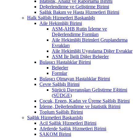
İstatistik, Analiz ve Raporlama Birimi
Değerlendirme ve Geliştirme Birimi
Sağlık Bakım ve Hasta Hizmetleri Birimi
Halk Sağlığı Hizmetleri Başkanlığı
Aile Hekimliği Birimi
ASM-AHB Rutin İzleme ve
Değerlendirme Formları
Aile Hekimliği Birimleri Gruplandırma
Evrakları
Aile Hekimliği Uygulama Diğer Evraklar
ASM İle İlgili Diğer Belgeler
Bulaşıcı Hastalıklar Birimi
Belgeler
Formlar
Bulaşıcı Olmayan Hastalıklar Birimi
Çevre Sağlığı Birimi
Sürücü Davranışları Geliştirme Eğitimi
(SÜDGE)
Çocuk, Ergen, Kadın ve Üreme Sağlığı Birimi
İzleme, Değerlendirme ve İstatistik Birimi
Toplum Sağlığı Birimi
Sağlık Hizmetleri Başkanlığı
Acil Sağlık Hizmetleri Birimi
Afetlerde Sağlık Hizmetleri Birimi
SAKOM Birimi