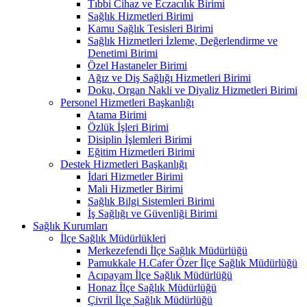
Tıbbi Cihaz ve Eczacılık Birimi
Sağlık Hizmetleri Birimi
Kamu Sağlık Tesisleri Birimi
Sağlık Hizmetleri İzleme, Değerlendirme ve
Denetimi Birimi
Özel Hastaneler Birimi
Ağız ve Diş Sağlığı Hizmetleri Birimi
Doku, Organ Nakli ve Diyaliz Hizmetleri Birimi
Personel Hizmetleri Başkanlığı
Atama Birimi
Özlük İşleri Birimi
Disiplin İşlemleri Birimi
Eğitim Hizmetleri Birimi
Destek Hizmetleri Başkanlığı
İdari Hizmetler Birimi
Mali Hizmetler Birimi
Sağlık Bilgi Sistemleri Birimi
İş Sağlığı ve Güvenliği Birimi
Sağlık Kurumları
İlçe Sağlık Müdürlükleri
Merkezefendi İlçe Sağlık Müdürlüğü
Pamukkale H.Cafer Özer İlçe Sağlık Müdürlüğü
Acıpayam İlçe Sağlık Müdürlüğü
Honaz İlçe Sağlık Müdürlüğü
Çivril İlçe Sağlık Müdürlüğü