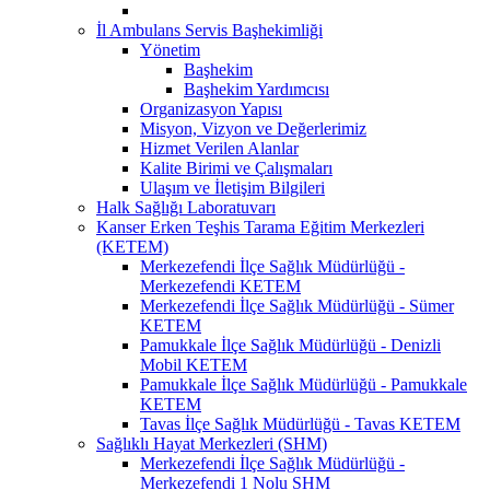
İl Ambulans Servis Başhekimliği
Yönetim
Başhekim
Başhekim Yardımcısı
Organizasyon Yapısı
Misyon, Vizyon ve Değerlerimiz
Hizmet Verilen Alanlar
Kalite Birimi ve Çalışmaları
Ulaşım ve İletişim Bilgileri
Halk Sağlığı Laboratuvarı
Kanser Erken Teşhis Tarama Eğitim Merkezleri
(KETEM)
Merkezefendi İlçe Sağlık Müdürlüğü -
Merkezefendi KETEM
Merkezefendi İlçe Sağlık Müdürlüğü - Sümer
KETEM
Pamukkale İlçe Sağlık Müdürlüğü - Denizli
Mobil KETEM
Pamukkale İlçe Sağlık Müdürlüğü - Pamukkale
KETEM
Tavas İlçe Sağlık Müdürlüğü - Tavas KETEM
Sağlıklı Hayat Merkezleri (SHM)
Merkezefendi İlçe Sağlık Müdürlüğü -
Merkezefendi 1 Nolu SHM