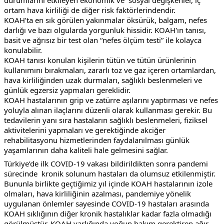
ortam hava kirliliği de diğer risk faktörlerindendir.
KOAH’ta en sık görülen yakınmalar öksürük, balgam, nefes 
darlığı ve bazı olgularda yorgunluk hissidir. KOAH'ın tanısı, 
basit ve ağrısız bir test olan “nefes ölçüm testi” ile kolayca 
konulabilir.   
KOAH tanısı konulan kişilerin tütün ve tütün ürünlerinin 
kullanımını bırakmaları, zararlı toz ve gaz içeren ortamlardan, 
hava kirliliğinden uzak durmaları, sağlıklı beslenmeleri ve 
günlük egzersiz yapmaları gereklidir.
KOAH hastalarının grip ve zatürre aşılarını yaptırması ve nefes 
yoluyla alınan ilaçlarını düzenli olarak kullanması gerekir. Bu 
tedavilerin yanı sıra hastaların sağlıklı beslenmeleri, fiziksel 
aktivitelerini yapmaları ve gerektiğinde akciğer 
rehabilitasyonu hizmetlerinden faydalanılması günlük 
yaşamlarının daha kaliteli hale gelmesini sağlar.
Türkiye’de ilk COVID-19 vakası bildirildikten sonra pandemi 
sürecinde  kronik solunum hastaları da olumsuz etkilenmiştir. 
Bununla birlikte geçtiğimiz yıl içinde KOAH hastalarının izole 
olmaları, hava kirliliğinin azalması, pandemiye yönelik 
uygulanan önlemler sayesinde COVID-19 hastaları arasında 
KOAH sıklığının diğer kronik hastalıklar kadar fazla olmadığı 
görülmüştür. KOAH varlığında yoğun bakım gerektiren ağır 