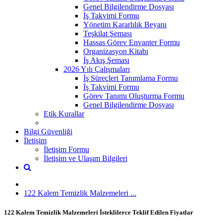
Genel Bilgilendirme Dosyası
İş Takvimi Formu
Yönetim Kararlılık Beyanı
Teşkilat Şeması
Hassas Görev Envanter Formu
Organizasyon Kitabı
İş Akış Şeması
2026 Yılı Çalışmaları
İş Süreçleri Tanımlama Formu
İş Takvimi Formu
Görev Tanımı Oluşturma Formu
Genel Bilgilendirme Dosyası
Etik Kurallar
Bilgi Güvenliği
İletişim
İletişim Formu
İletişim ve Ulaşım Bilgileri
122 Kalem Temizlik Malzemeleri ...
122 Kalem Temizlik Malzemeleri İsteklilerce Teklif Edilen Fiyatlar