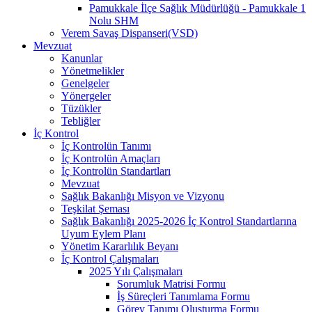
Pamukkale İlçe Sağlık Müdürlüğü - Pamukkale 1
Nolu SHM
Verem Savaş Dispanseri(VSD)
Mevzuat
Kanunlar
Yönetmelikler
Genelgeler
Yönergeler
Tüzükler
Tebliğler
İç Kontrol
İç Kontrolün Tanımı
İç Kontrolün Amaçları
İç Kontrolün Standartları
Mevzuat
Sağlık Bakanlığı Misyon ve Vizyonu
Teşkilat Şeması
Sağlık Bakanlığı 2025-2026 İç Kontrol Standartlarına
Uyum Eylem Planı
Yönetim Kararlılık Beyanı
İç Kontrol Çalışmaları
2025 Yılı Çalışmaları
Sorumluk Matrisi Formu
İş Süreçleri Tanımlama Formu
Görev Tanımı Oluşturma Formu