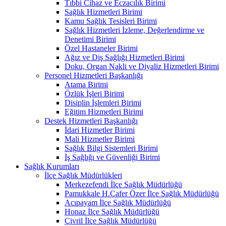
Tıbbi Cihaz ve Eczacılık Birimi
Sağlık Hizmetleri Birimi
Kamu Sağlık Tesisleri Birimi
Sağlık Hizmetleri İzleme, Değerlendirme ve
Denetimi Birimi
Özel Hastaneler Birimi
Ağız ve Diş Sağlığı Hizmetleri Birimi
Doku, Organ Nakli ve Diyaliz Hizmetleri Birimi
Personel Hizmetleri Başkanlığı
Atama Birimi
Özlük İşleri Birimi
Disiplin İşlemleri Birimi
Eğitim Hizmetleri Birimi
Destek Hizmetleri Başkanlığı
İdari Hizmetler Birimi
Mali Hizmetler Birimi
Sağlık Bilgi Sistemleri Birimi
İş Sağlığı ve Güvenliği Birimi
Sağlık Kurumları
İlçe Sağlık Müdürlükleri
Merkezefendi İlçe Sağlık Müdürlüğü
Pamukkale H.Cafer Özer İlçe Sağlık Müdürlüğü
Acıpayam İlçe Sağlık Müdürlüğü
Honaz İlçe Sağlık Müdürlüğü
Çivril İlçe Sağlık Müdürlüğü