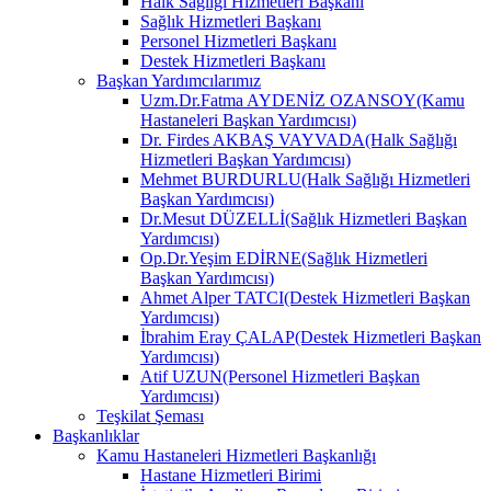
Halk Sağlığı Hizmetleri Başkanı
Sağlık Hizmetleri Başkanı
Personel Hizmetleri Başkanı
Destek Hizmetleri Başkanı
Başkan Yardımcılarımız
Uzm.Dr.Fatma AYDENİZ OZANSOY(Kamu
Hastaneleri Başkan Yardımcısı)
Dr. Firdes AKBAŞ VAYVADA(Halk Sağlığı
Hizmetleri Başkan Yardımcısı)
Mehmet BURDURLU(Halk Sağlığı Hizmetleri
Başkan Yardımcısı)
Dr.Mesut DÜZELLİ(Sağlık Hizmetleri Başkan
Yardımcısı)
Op.Dr.Yeşim EDİRNE(Sağlık Hizmetleri
Başkan Yardımcısı)
Ahmet Alper TATCI(Destek Hizmetleri Başkan
Yardımcısı)
İbrahim Eray ÇALAP(Destek Hizmetleri Başkan
Yardımcısı)
Atif UZUN(Personel Hizmetleri Başkan
Yardımcısı)
Teşkilat Şeması
Başkanlıklar
Kamu Hastaneleri Hizmetleri Başkanlığı
Hastane Hizmetleri Birimi