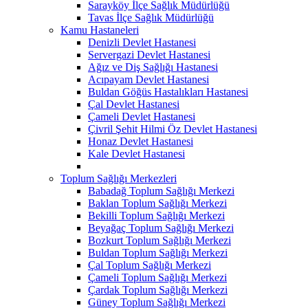
Sarayköy İlçe Sağlık Müdürlüğü
Tavas İlçe Sağlık Müdürlüğü
Kamu Hastaneleri
Denizli Devlet Hastanesi
Servergazi Devlet Hastanesi
Ağız ve Diş Sağlığı Hastanesi
Acıpayam Devlet Hastanesi
Buldan Göğüs Hastalıkları Hastanesi
Çal Devlet Hastanesi
Çameli Devlet Hastanesi
Çivril Şehit Hilmi Öz Devlet Hastanesi
Honaz Devlet Hastanesi
Kale Devlet Hastanesi
Toplum Sağlığı Merkezleri
Babadağ Toplum Sağlığı Merkezi
Baklan Toplum Sağlığı Merkezi
Bekilli Toplum Sağlığı Merkezi
Beyağaç Toplum Sağlığı Merkezi
Bozkurt Toplum Sağlığı Merkezi
Buldan Toplum Sağlığı Merkezi
Çal Toplum Sağlığı Merkezi
Çameli Toplum Sağlığı Merkezi
Çardak Toplum Sağlığı Merkezi
Güney Toplum Sağlığı Merkezi