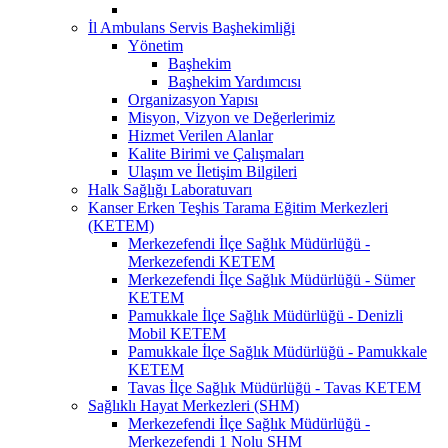
İl Ambulans Servis Başhekimliği
Yönetim
Başhekim
Başhekim Yardımcısı
Organizasyon Yapısı
Misyon, Vizyon ve Değerlerimiz
Hizmet Verilen Alanlar
Kalite Birimi ve Çalışmaları
Ulaşım ve İletişim Bilgileri
Halk Sağlığı Laboratuvarı
Kanser Erken Teşhis Tarama Eğitim Merkezleri
(KETEM)
Merkezefendi İlçe Sağlık Müdürlüğü -
Merkezefendi KETEM
Merkezefendi İlçe Sağlık Müdürlüğü - Sümer
KETEM
Pamukkale İlçe Sağlık Müdürlüğü - Denizli
Mobil KETEM
Pamukkale İlçe Sağlık Müdürlüğü - Pamukkale
KETEM
Tavas İlçe Sağlık Müdürlüğü - Tavas KETEM
Sağlıklı Hayat Merkezleri (SHM)
Merkezefendi İlçe Sağlık Müdürlüğü -
Merkezefendi 1 Nolu SHM