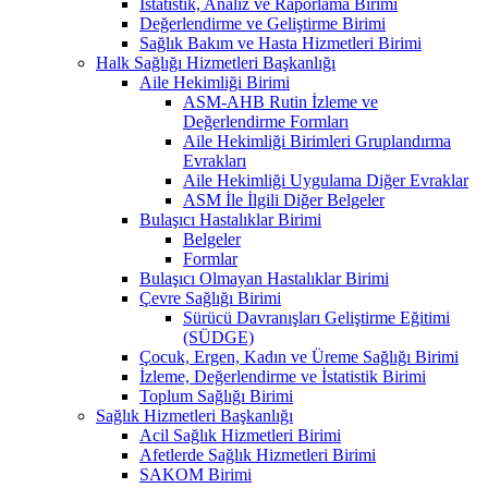
İstatistik, Analiz ve Raporlama Birimi
Değerlendirme ve Geliştirme Birimi
Sağlık Bakım ve Hasta Hizmetleri Birimi
Halk Sağlığı Hizmetleri Başkanlığı
Aile Hekimliği Birimi
ASM-AHB Rutin İzleme ve
Değerlendirme Formları
Aile Hekimliği Birimleri Gruplandırma
Evrakları
Aile Hekimliği Uygulama Diğer Evraklar
ASM İle İlgili Diğer Belgeler
Bulaşıcı Hastalıklar Birimi
Belgeler
Formlar
Bulaşıcı Olmayan Hastalıklar Birimi
Çevre Sağlığı Birimi
Sürücü Davranışları Geliştirme Eğitimi
(SÜDGE)
Çocuk, Ergen, Kadın ve Üreme Sağlığı Birimi
İzleme, Değerlendirme ve İstatistik Birimi
Toplum Sağlığı Birimi
Sağlık Hizmetleri Başkanlığı
Acil Sağlık Hizmetleri Birimi
Afetlerde Sağlık Hizmetleri Birimi
SAKOM Birimi