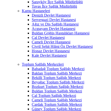
Sarayköy İlçe Sağlık Müdürlüğü
Tavas İlçe Sağlık Müdürlüğü
Kamu Hastaneleri
Denizli Devlet Hastanesi
Servergazi Devlet Hastanesi
Ağız ve Diş Sağlığı Hastanesi
Acıpayam Devlet Hastanesi
Buldan Göğüs Hastalıkları Hastanesi
Çal Devlet Hastanesi
Çameli Devlet Hastanesi
Çivril Şehit Hilmi Öz Devlet Hastanesi
Honaz Devlet Hastanesi
Kale Devlet Hastanesi
Toplum Sağlığı Merkezleri
Babadağ Toplum Sağlığı Merkezi
Baklan Toplum Sağlığı Merkezi
Bekilli Toplum Sağlığı Merkezi
Beyağaç Toplum Sağlığı Merkezi
Bozkurt Toplum Sağlığı Merkezi
Buldan Toplum Sağlığı Merkezi
Çal Toplum Sağlığı Merkezi
Çameli Toplum Sağlığı Merkezi
Çardak Toplum Sağlığı Merkezi
Güney Toplum Sağlığı Merkezi