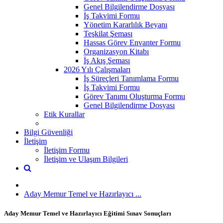
Genel Bilgilendirme Dosyası
İş Takvimi Formu
Yönetim Kararlılık Beyanı
Teşkilat Şeması
Hassas Görev Envanter Formu
Organizasyon Kitabı
İş Akış Şeması
2026 Yılı Çalışmaları
İş Süreçleri Tanımlama Formu
İş Takvimi Formu
Görev Tanımı Oluşturma Formu
Genel Bilgilendirme Dosyası
Etik Kurallar
Bilgi Güvenliği
İletişim
İletişim Formu
İletişim ve Ulaşım Bilgileri
Aday Memur Temel ve Hazırlayıcı ...
Aday Memur Temel ve Hazırlayıcı Eğitimi Sınav Sonuçları