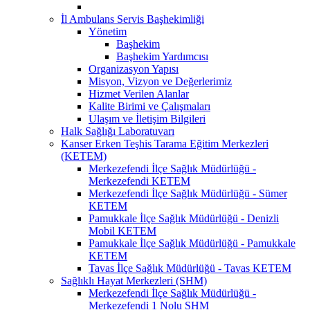
İl Ambulans Servis Başhekimliği
Yönetim
Başhekim
Başhekim Yardımcısı
Organizasyon Yapısı
Misyon, Vizyon ve Değerlerimiz
Hizmet Verilen Alanlar
Kalite Birimi ve Çalışmaları
Ulaşım ve İletişim Bilgileri
Halk Sağlığı Laboratuvarı
Kanser Erken Teşhis Tarama Eğitim Merkezleri
(KETEM)
Merkezefendi İlçe Sağlık Müdürlüğü -
Merkezefendi KETEM
Merkezefendi İlçe Sağlık Müdürlüğü - Sümer
KETEM
Pamukkale İlçe Sağlık Müdürlüğü - Denizli
Mobil KETEM
Pamukkale İlçe Sağlık Müdürlüğü - Pamukkale
KETEM
Tavas İlçe Sağlık Müdürlüğü - Tavas KETEM
Sağlıklı Hayat Merkezleri (SHM)
Merkezefendi İlçe Sağlık Müdürlüğü -
Merkezefendi 1 Nolu SHM