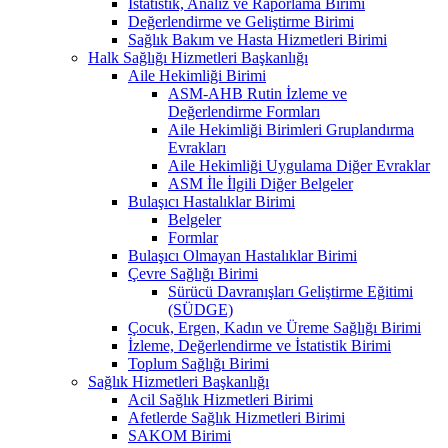
İstatistik, Analiz ve Raporlama Birimi
Değerlendirme ve Geliştirme Birimi
Sağlık Bakım ve Hasta Hizmetleri Birimi
Halk Sağlığı Hizmetleri Başkanlığı
Aile Hekimliği Birimi
ASM-AHB Rutin İzleme ve
Değerlendirme Formları
Aile Hekimliği Birimleri Gruplandırma
Evrakları
Aile Hekimliği Uygulama Diğer Evraklar
ASM İle İlgili Diğer Belgeler
Bulaşıcı Hastalıklar Birimi
Belgeler
Formlar
Bulaşıcı Olmayan Hastalıklar Birimi
Çevre Sağlığı Birimi
Sürücü Davranışları Geliştirme Eğitimi
(SÜDGE)
Çocuk, Ergen, Kadın ve Üreme Sağlığı Birimi
İzleme, Değerlendirme ve İstatistik Birimi
Toplum Sağlığı Birimi
Sağlık Hizmetleri Başkanlığı
Acil Sağlık Hizmetleri Birimi
Afetlerde Sağlık Hizmetleri Birimi
SAKOM Birimi