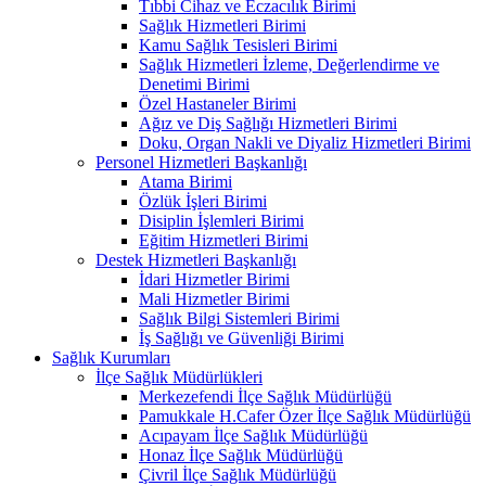
Tıbbi Cihaz ve Eczacılık Birimi
Sağlık Hizmetleri Birimi
Kamu Sağlık Tesisleri Birimi
Sağlık Hizmetleri İzleme, Değerlendirme ve
Denetimi Birimi
Özel Hastaneler Birimi
Ağız ve Diş Sağlığı Hizmetleri Birimi
Doku, Organ Nakli ve Diyaliz Hizmetleri Birimi
Personel Hizmetleri Başkanlığı
Atama Birimi
Özlük İşleri Birimi
Disiplin İşlemleri Birimi
Eğitim Hizmetleri Birimi
Destek Hizmetleri Başkanlığı
İdari Hizmetler Birimi
Mali Hizmetler Birimi
Sağlık Bilgi Sistemleri Birimi
İş Sağlığı ve Güvenliği Birimi
Sağlık Kurumları
İlçe Sağlık Müdürlükleri
Merkezefendi İlçe Sağlık Müdürlüğü
Pamukkale H.Cafer Özer İlçe Sağlık Müdürlüğü
Acıpayam İlçe Sağlık Müdürlüğü
Honaz İlçe Sağlık Müdürlüğü
Çivril İlçe Sağlık Müdürlüğü