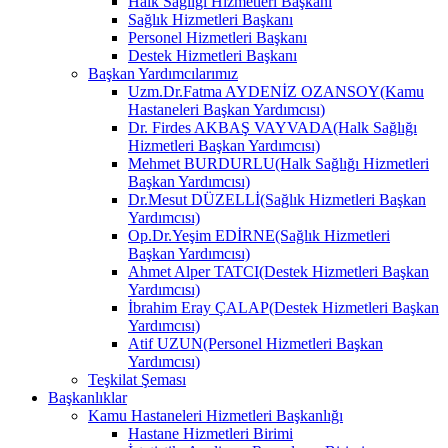
Halk Sağlığı Hizmetleri Başkanı
Sağlık Hizmetleri Başkanı
Personel Hizmetleri Başkanı
Destek Hizmetleri Başkanı
Başkan Yardımcılarımız
Uzm.Dr.Fatma AYDENİZ OZANSOY(Kamu
Hastaneleri Başkan Yardımcısı)
Dr. Firdes AKBAŞ VAYVADA(Halk Sağlığı
Hizmetleri Başkan Yardımcısı)
Mehmet BURDURLU(Halk Sağlığı Hizmetleri
Başkan Yardımcısı)
Dr.Mesut DÜZELLİ(Sağlık Hizmetleri Başkan
Yardımcısı)
Op.Dr.Yeşim EDİRNE(Sağlık Hizmetleri
Başkan Yardımcısı)
Ahmet Alper TATCI(Destek Hizmetleri Başkan
Yardımcısı)
İbrahim Eray ÇALAP(Destek Hizmetleri Başkan
Yardımcısı)
Atif UZUN(Personel Hizmetleri Başkan
Yardımcısı)
Teşkilat Şeması
Başkanlıklar
Kamu Hastaneleri Hizmetleri Başkanlığı
Hastane Hizmetleri Birimi