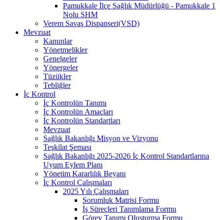
Pamukkale İlçe Sağlık Müdürlüğü - Pamukkale 1
Nolu SHM
Verem Savaş Dispanseri(VSD)
Mevzuat
Kanunlar
Yönetmelikler
Genelgeler
Yönergeler
Tüzükler
Tebliğler
İç Kontrol
İç Kontrolün Tanımı
İç Kontrolün Amaçları
İç Kontrolün Standartları
Mevzuat
Sağlık Bakanlığı Misyon ve Vizyonu
Teşkilat Şeması
Sağlık Bakanlığı 2025-2026 İç Kontrol Standartlarına
Uyum Eylem Planı
Yönetim Kararlılık Beyanı
İç Kontrol Çalışmaları
2025 Yılı Çalışmaları
Sorumluk Matrisi Formu
İş Süreçleri Tanımlama Formu
Görev Tanımı Oluşturma Formu