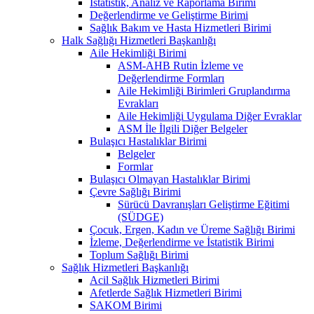
İstatistik, Analiz ve Raporlama Birimi
Değerlendirme ve Geliştirme Birimi
Sağlık Bakım ve Hasta Hizmetleri Birimi
Halk Sağlığı Hizmetleri Başkanlığı
Aile Hekimliği Birimi
ASM-AHB Rutin İzleme ve
Değerlendirme Formları
Aile Hekimliği Birimleri Gruplandırma
Evrakları
Aile Hekimliği Uygulama Diğer Evraklar
ASM İle İlgili Diğer Belgeler
Bulaşıcı Hastalıklar Birimi
Belgeler
Formlar
Bulaşıcı Olmayan Hastalıklar Birimi
Çevre Sağlığı Birimi
Sürücü Davranışları Geliştirme Eğitimi
(SÜDGE)
Çocuk, Ergen, Kadın ve Üreme Sağlığı Birimi
İzleme, Değerlendirme ve İstatistik Birimi
Toplum Sağlığı Birimi
Sağlık Hizmetleri Başkanlığı
Acil Sağlık Hizmetleri Birimi
Afetlerde Sağlık Hizmetleri Birimi
SAKOM Birimi