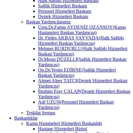
Halk Sağlığı Hizmetleri Başkanı
Sağlık Hizmetleri Başkanı
Personel Hizmetleri Başkanı
Destek Hizmetleri Başkanı
Başkan Yardımcılarımız
Uzm.Dr.Fatma AYDENİZ OZANSOY(Kamu
Hastaneleri Başkan Yardımcısı)
Dr. Firdes AKBAŞ VAYVADA(Halk Sağlığı
Hizmetleri Başkan Yardımcısı)
Mehmet BURDURLU(Halk Sağlığı Hizmetleri
Başkan Yardımcısı)
Dr.Mesut DÜZELLİ(Sağlık Hizmetleri Başkan
Yardımcısı)
Op.Dr.Yeşim EDİRNE(Sağlık Hizmetleri
Başkan Yardımcısı)
Ahmet Alper TATCI(Destek Hizmetleri Başkan
Yardımcısı)
İbrahim Eray ÇALAP(Destek Hizmetleri Başkan
Yardımcısı)
Atif UZUN(Personel Hizmetleri Başkan
Yardımcısı)
Teşkilat Şeması
Başkanlıklar
Kamu Hastaneleri Hizmetleri Başkanlığı
Hastane Hizmetleri Birimi