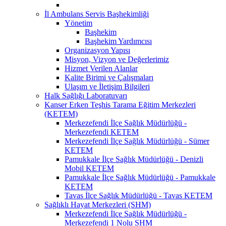
İl Ambulans Servis Başhekimliği
Yönetim
Başhekim
Başhekim Yardımcısı
Organizasyon Yapısı
Misyon, Vizyon ve Değerlerimiz
Hizmet Verilen Alanlar
Kalite Birimi ve Çalışmaları
Ulaşım ve İletişim Bilgileri
Halk Sağlığı Laboratuvarı
Kanser Erken Teşhis Tarama Eğitim Merkezleri
(KETEM)
Merkezefendi İlçe Sağlık Müdürlüğü -
Merkezefendi KETEM
Merkezefendi İlçe Sağlık Müdürlüğü - Sümer
KETEM
Pamukkale İlçe Sağlık Müdürlüğü - Denizli
Mobil KETEM
Pamukkale İlçe Sağlık Müdürlüğü - Pamukkale
KETEM
Tavas İlçe Sağlık Müdürlüğü - Tavas KETEM
Sağlıklı Hayat Merkezleri (SHM)
Merkezefendi İlçe Sağlık Müdürlüğü -
Merkezefendi 1 Nolu SHM