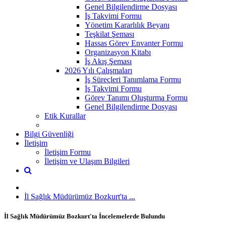
Genel Bilgilendirme Dosyası
İş Takvimi Formu
Yönetim Kararlılık Beyanı
Teşkilat Şeması
Hassas Görev Envanter Formu
Organizasyon Kitabı
İş Akış Şeması
2026 Yılı Çalışmaları
İş Süreçleri Tanımlama Formu
İş Takvimi Formu
Görev Tanımı Oluşturma Formu
Genel Bilgilendirme Dosyası
Etik Kurallar
Bilgi Güvenliği
İletişim
İletişim Formu
İletişim ve Ulaşım Bilgileri
İl Sağlık Müdürümüz Bozkurt'ta ...
İl Sağlık Müdürümüz Bozkurt'ta İncelemelerde Bulundu