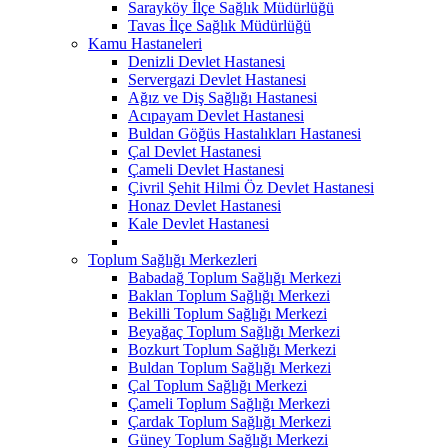
Sarayköy İlçe Sağlık Müdürlüğü
Tavas İlçe Sağlık Müdürlüğü
Kamu Hastaneleri
Denizli Devlet Hastanesi
Servergazi Devlet Hastanesi
Ağız ve Diş Sağlığı Hastanesi
Acıpayam Devlet Hastanesi
Buldan Göğüs Hastalıkları Hastanesi
Çal Devlet Hastanesi
Çameli Devlet Hastanesi
Çivril Şehit Hilmi Öz Devlet Hastanesi
Honaz Devlet Hastanesi
Kale Devlet Hastanesi
Toplum Sağlığı Merkezleri
Babadağ Toplum Sağlığı Merkezi
Baklan Toplum Sağlığı Merkezi
Bekilli Toplum Sağlığı Merkezi
Beyağaç Toplum Sağlığı Merkezi
Bozkurt Toplum Sağlığı Merkezi
Buldan Toplum Sağlığı Merkezi
Çal Toplum Sağlığı Merkezi
Çameli Toplum Sağlığı Merkezi
Çardak Toplum Sağlığı Merkezi
Güney Toplum Sağlığı Merkezi