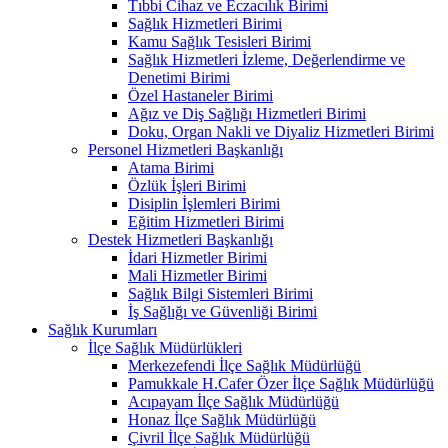
Tıbbi Cihaz ve Eczacılık Birimi
Sağlık Hizmetleri Birimi
Kamu Sağlık Tesisleri Birimi
Sağlık Hizmetleri İzleme, Değerlendirme ve
Denetimi Birimi
Özel Hastaneler Birimi
Ağız ve Diş Sağlığı Hizmetleri Birimi
Doku, Organ Nakli ve Diyaliz Hizmetleri Birimi
Personel Hizmetleri Başkanlığı
Atama Birimi
Özlük İşleri Birimi
Disiplin İşlemleri Birimi
Eğitim Hizmetleri Birimi
Destek Hizmetleri Başkanlığı
İdari Hizmetler Birimi
Mali Hizmetler Birimi
Sağlık Bilgi Sistemleri Birimi
İş Sağlığı ve Güvenliği Birimi
Sağlık Kurumları
İlçe Sağlık Müdürlükleri
Merkezefendi İlçe Sağlık Müdürlüğü
Pamukkale H.Cafer Özer İlçe Sağlık Müdürlüğü
Acıpayam İlçe Sağlık Müdürlüğü
Honaz İlçe Sağlık Müdürlüğü
Çivril İlçe Sağlık Müdürlüğü