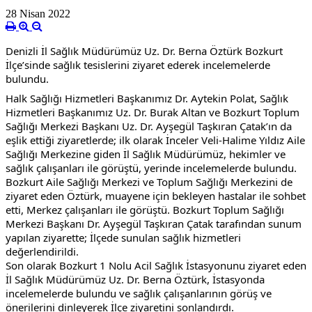
28 Nisan 2022
Denizli İl Sağlık Müdürümüz Uz. Dr. Berna Öztürk Bozkurt 
İlçe’sinde sağlık tesislerini ziyaret ederek incelemelerde 
bulundu.
Halk Sağlığı Hizmetleri Başkanımız Dr. Aytekin Polat, Sağlık 
Hizmetleri Başkanımız Uz. Dr. Burak Altan ve Bozkurt Toplum 
Sağlığı Merkezi Başkanı Uz. Dr. Ayşegül Taşkıran Çatak’ın da 
eşlik ettiği ziyaretlerde; ilk olarak İnceler Veli-Halime Yıldız Aile 
Sağlığı Merkezine giden İl Sağlık Müdürümüz, hekimler ve 
sağlık çalışanları ile görüştü, yerinde incelemelerde bulundu.
Bozkurt Aile Sağlığı Merkezi ve Toplum Sağlığı Merkezini de 
ziyaret eden Öztürk, muayene için bekleyen hastalar ile sohbet 
etti, Merkez çalışanları ile görüştü. Bozkurt Toplum Sağlığı 
Merkezi Başkanı Dr. Ayşegül Taşkıran Çatak tarafından sunum 
yapılan ziyarette; İlçede sunulan sağlık hizmetleri 
değerlendirildi.
Son olarak Bozkurt 1 Nolu Acil Sağlık İstasyonunu ziyaret eden 
İl Sağlık Müdürümüz Uz. Dr. Berna Öztürk, İstasyonda 
incelemelerde bulundu ve sağlık çalışanlarının görüş ve 
önerilerini dinleyerek İlçe ziyaretini sonlandırdı.