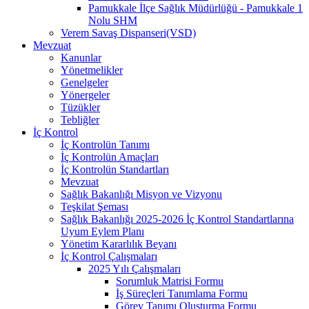
Pamukkale İlçe Sağlık Müdürlüğü - Pamukkale 1
Nolu SHM
Verem Savaş Dispanseri(VSD)
Mevzuat
Kanunlar
Yönetmelikler
Genelgeler
Yönergeler
Tüzükler
Tebliğler
İç Kontrol
İç Kontrolün Tanımı
İç Kontrolün Amaçları
İç Kontrolün Standartları
Mevzuat
Sağlık Bakanlığı Misyon ve Vizyonu
Teşkilat Şeması
Sağlık Bakanlığı 2025-2026 İç Kontrol Standartlarına
Uyum Eylem Planı
Yönetim Kararlılık Beyanı
İç Kontrol Çalışmaları
2025 Yılı Çalışmaları
Sorumluk Matrisi Formu
İş Süreçleri Tanımlama Formu
Görev Tanımı Oluşturma Formu