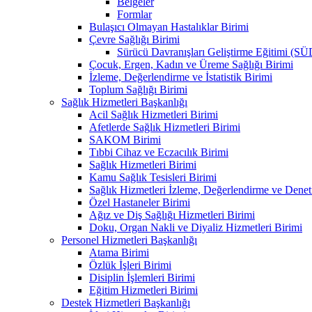
Belgeler
Formlar
Bulaşıcı Olmayan Hastalıklar Birimi
Çevre Sağlığı Birimi
Sürücü Davranışları Geliştirme Eğitimi (S
Çocuk, Ergen, Kadın ve Üreme Sağlığı Birimi
İzleme, Değerlendirme ve İstatistik Birimi
Toplum Sağlığı Birimi
Sağlık Hizmetleri Başkanlığı
Acil Sağlık Hizmetleri Birimi
Afetlerde Sağlık Hizmetleri Birimi
SAKOM Birimi
Tıbbi Cihaz ve Eczacılık Birimi
Sağlık Hizmetleri Birimi
Kamu Sağlık Tesisleri Birimi
Sağlık Hizmetleri İzleme, Değerlendirme ve Denet
Özel Hastaneler Birimi
Ağız ve Diş Sağlığı Hizmetleri Birimi
Doku, Organ Nakli ve Diyaliz Hizmetleri Birimi
Personel Hizmetleri Başkanlığı
Atama Birimi
Özlük İşleri Birimi
Disiplin İşlemleri Birimi
Eğitim Hizmetleri Birimi
Destek Hizmetleri Başkanlığı