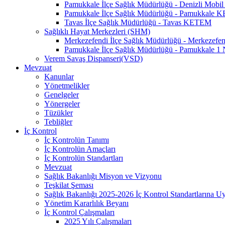
Pamukkale İlçe Sağlık Müdürlüğü - Denizli Mo
Pamukkale İlçe Sağlık Müdürlüğü - Pamukkale
Tavas İlçe Sağlık Müdürlüğü - Tavas KETEM
Sağlıklı Hayat Merkezleri (SHM)
Merkezefendi İlçe Sağlık Müdürlüğü - Merkezef
Pamukkale İlçe Sağlık Müdürlüğü - Pamukkale 
Verem Savaş Dispanseri(VSD)
Mevzuat
Kanunlar
Yönetmelikler
Genelgeler
Yönergeler
Tüzükler
Tebliğler
İç Kontrol
İç Kontrolün Tanımı
İç Kontrolün Amaçları
İç Kontrolün Standartları
Mevzuat
Sağlık Bakanlığı Misyon ve Vizyonu
Teşkilat Şeması
Sağlık Bakanlığı 2025-2026 İç Kontrol Standartlarına 
Yönetim Kararlılık Beyanı
İç Kontrol Çalışmaları
2025 Yılı Çalışmaları