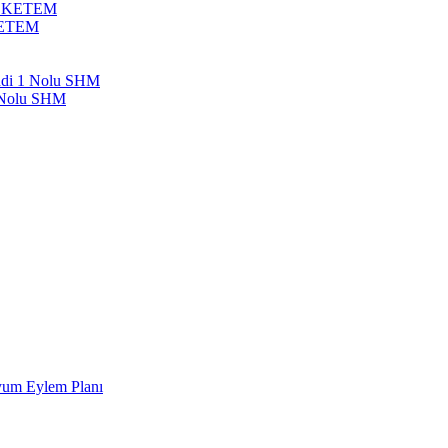
bil KETEM
 KETEM
endi 1 Nolu SHM
1 Nolu SHM
Uyum Eylem Planı