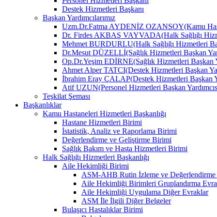
Personel Hizmetleri Başkanı
Destek Hizmetleri Başkanı
Başkan Yardımcılarımız
Uzm.Dr.Fatma AYDENİZ OZANSOY(Kamu Hastane
Dr. Firdes AKBAŞ VAYVADA(Halk Sağlığı Hizmet
Mehmet BURDURLU(Halk Sağlığı Hizmetleri Baş
Dr.Mesut DÜZELLİ(Sağlık Hizmetleri Başkan Yar
Op.Dr.Yeşim EDİRNE(Sağlık Hizmetleri Başkan Y
Ahmet Alper TATCI(Destek Hizmetleri Başkan Ya
İbrahim Eray ÇALAP(Destek Hizmetleri Başkan Y
Atif UZUN(Personel Hizmetleri Başkan Yardımcıs
Teşkilat Şeması
Başkanlıklar
Kamu Hastaneleri Hizmetleri Başkanlığı
Hastane Hizmetleri Birimi
İstatistik, Analiz ve Raporlama Birimi
Değerlendirme ve Geliştirme Birimi
Sağlık Bakım ve Hasta Hizmetleri Birimi
Halk Sağlığı Hizmetleri Başkanlığı
Aile Hekimliği Birimi
ASM-AHB Rutin İzleme ve Değerlendirme 
Aile Hekimliği Birimleri Gruplandırma Evra
Aile Hekimliği Uygulama Diğer Evraklar
ASM İle İlgili Diğer Belgeler
Bulaşıcı Hastalıklar Birimi