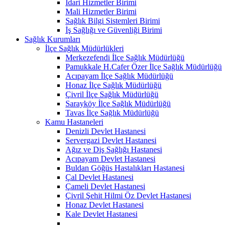
İdari Hizmetler Birimi
Mali Hizmetler Birimi
Sağlık Bilgi Sistemleri Birimi
İş Sağlığı ve Güvenliği Birimi
Sağlık Kurumları
İlçe Sağlık Müdürlükleri
Merkezefendi İlçe Sağlık Müdürlüğü
Pamukkale H.Cafer Özer İlçe Sağlık Müdürlüğü
Acıpayam İlçe Sağlık Müdürlüğü
Honaz İlçe Sağlık Müdürlüğü
Çivril İlçe Sağlık Müdürlüğü
Sarayköy İlçe Sağlık Müdürlüğü
Tavas İlçe Sağlık Müdürlüğü
Kamu Hastaneleri
Denizli Devlet Hastanesi
Servergazi Devlet Hastanesi
Ağız ve Diş Sağlığı Hastanesi
Acıpayam Devlet Hastanesi
Buldan Göğüs Hastalıkları Hastanesi
Çal Devlet Hastanesi
Çameli Devlet Hastanesi
Çivril Şehit Hilmi Öz Devlet Hastanesi
Honaz Devlet Hastanesi
Kale Devlet Hastanesi