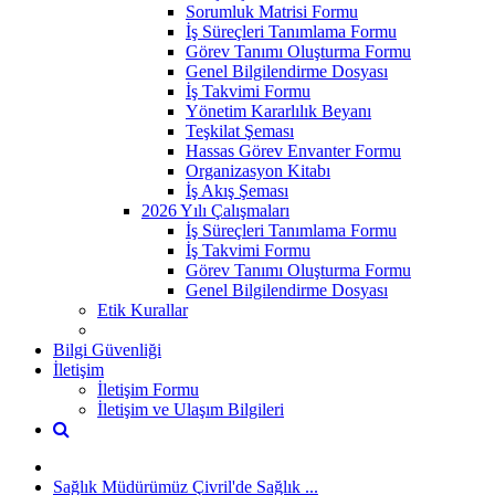
Sorumluk Matrisi Formu
İş Süreçleri Tanımlama Formu
Görev Tanımı Oluşturma Formu
Genel Bilgilendirme Dosyası
İş Takvimi Formu
Yönetim Kararlılık Beyanı
Teşkilat Şeması
Hassas Görev Envanter Formu
Organizasyon Kitabı
İş Akış Şeması
2026 Yılı Çalışmaları
İş Süreçleri Tanımlama Formu
İş Takvimi Formu
Görev Tanımı Oluşturma Formu
Genel Bilgilendirme Dosyası
Etik Kurallar
Bilgi Güvenliği
İletişim
İletişim Formu
İletişim ve Ulaşım Bilgileri
Sağlık Müdürümüz Çivril'de Sağlık ...