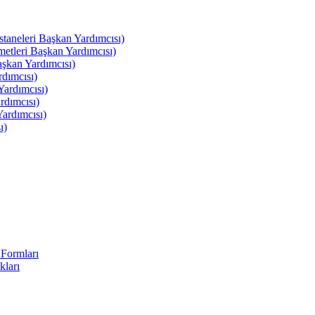
leri Başkan Yardımcısı)
leri Başkan Yardımcısı)
kan Yardımcısı)
dımcısı)
ardımcısı)
rdımcısı)
ardımcısı)
ı)
Formları
kları