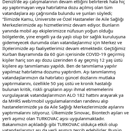
Denizli’de aşı çalışmalarının devam ettiğini belirterek hala hiç 
aşı yaptırmayan veya hatırlatma dozu açılmış olan tüm 
vatandaşlara aşı çağrısında bulundu ve şunları söyledi; 
“İlimizde Kamu, Üniversite ve Özel Hastaneler ile Aile Sağlığı 
Merkezlerimizde aşı hizmetlerimiz devam ediyor. Bunların 
yanında mobil aşı ekiplerimizce nüfusun yoğun olduğu 
bölgelerde, yine engelli ya da yaşlı olup bir sağlık kuruluşuna 
gidemeyecek durumda olan vatandaşlarımız için Merkez ve 
İlçelerimizde aşı faaliyetlerimiz devam etmektedir. Geçtiğimiz 
Kurban Bayramında da 60 gün içerisinde COVID-19 geçirmiş 
kişiler hariç son aşı dozu üzerinden 6 ay geçmiş 12 yaş üstü 
kişilere aşı tanımlaması yapıldı. Ben de tanımlama yapılır 
yapılmaz hatırlatma dozumu yaptırdım. Aşı tanımlanmış 
vatandaşlarımızın da hatırlatıcı güncel dozlarını mutlaka 
yaptırmalarını, özellikle 50 yaş üstü ve kronik hastalığı 
bulunan kritik, riskli grupların aşıyı ihmal etmemelerini 
vurgulayarak vatandaşlarımızın ALO 182 hattını arayarak ya 
da MHRS web/mobil uygulamalarından randevu alıp 
hastanelerimizde ya da Aile Sağlığı Merkezlerimizde aşılarını 
yaptırmalarını istiyoruz. Ülkemizde Sinovac, Biontech aşıları ve 
yerli aşımız olan TURKOVAC aşısı uygulanmaktadır. 
Bakanımızın açıkladığı gibi TURKOVAC oldukça etkili olup 
vatandaşlarımız aşı da yerli aşımızı tercih edebilirler. Bugün 