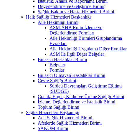
İstatistik, Analiz ve Raporlama Birimi
Değerlendirme ve Geliştirme Birimi
Sağlık Bakım ve Hasta Hizmetleri Birimi
Halk Sağlığı Hizmetleri Başkanlığı
Aile Hekimliği Birimi
ASM-AHB Rutin İzleme ve
Değerlendirme Formları
Aile Hekimliği Birimleri Gruplandırma
Evrakları
Aile Hekimliği Uygulama Diğer Evraklar
ASM İle İlgili Diğer Belgeler
Bulaşıcı Hastalıklar Birimi
Belgeler
Formlar
Bulaşıcı Olmayan Hastalıklar Birimi
Çevre Sağlığı Birimi
Sürücü Davranışları Geliştirme Eğitimi
(SÜDGE)
Çocuk, Ergen, Kadın ve Üreme Sağlığı Birimi
İzleme, Değerlendirme ve İstatistik Birimi
Toplum Sağlığı Birimi
Sağlık Hizmetleri Başkanlığı
Acil Sağlık Hizmetleri Birimi
Afetlerde Sağlık Hizmetleri Birimi
SAKOM Birimi