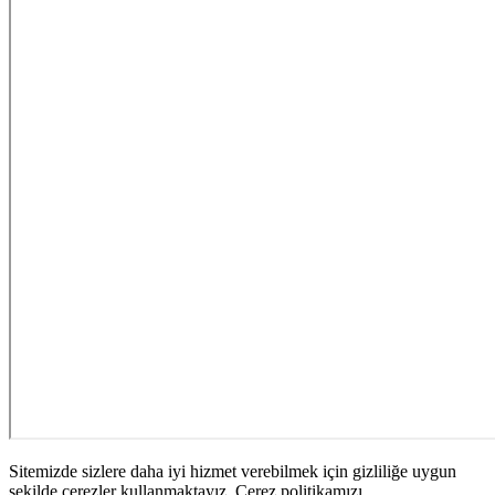
Sitemizde sizlere daha iyi hizmet verebilmek için gizliliğe uygun
şekilde çerezler kullanmaktayız. Çerez politikamızı