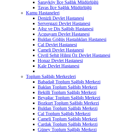
Sarayköy İlçe Sağlık Müdürlüğü
Tavas İlçe Sağlık Müdürlüğü
Kamu Hastaneleri
Denizli Devlet Hastanesi
Servergazi Devlet Hastanesi
Ağız ve Diş Sağlığı Hastanesi
Acıpayam Devlet Hastanesi
Buldan Göğüs Hastalıkları Hastanesi
Çal Devlet Hastanesi
Çameli Devlet Hastanesi
Çivril Şehit Hilmi Öz Devlet Hastanesi
Honaz Devlet Hastanesi
Kale Devlet Hastanesi
Toplum Sağlığı Merkezleri
Babadağ Toplum Sağlığı Merkezi
Baklan Toplum Sağlığı Merkezi
Bekilli Toplum Sağlığı Merkezi
Beyağaç Toplum Sağlığı Merkezi
Bozkurt Toplum Sağlığı Merkezi
Buldan Toplum Sağlığı Merkezi
Çal Toplum Sağlığı Merkezi
Çameli Toplum Sağlığı Merkezi
Çardak Toplum Sağlığı Merkezi
Güney Toplum Sağlığı Merkezi