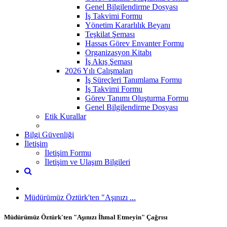
Genel Bilgilendirme Dosyası
İş Takvimi Formu
Yönetim Kararlılık Beyanı
Teşkilat Şeması
Hassas Görev Envanter Formu
Organizasyon Kitabı
İş Akış Şeması
2026 Yılı Çalışmaları
İş Süreçleri Tanımlama Formu
İş Takvimi Formu
Görev Tanımı Oluşturma Formu
Genel Bilgilendirme Dosyası
Etik Kurallar
Bilgi Güvenliği
İletişim
İletişim Formu
İletişim ve Ulaşım Bilgileri
Müdürümüz Öztürk'ten "Aşınızı ...
Müdürümüz Öztürk'ten "Aşınızı İhmal Etmeyin" Çağrısı