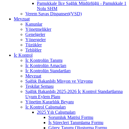
Pamukkale İlçe Sağlık Müdürlüğü - Pamukkale 1
Nolu SHM
Verem Savaş Dispanseri(VSD)
Mevzuat
Kanunlar
Yönetmelikler
Genelgeler
Yönergeler
Tüzükler
Tebliğler
İç Kontrol
İç Kontrolün Tanımı
İç Kontrolün Amaçları
İç Kontrolün Standartları
Mevzuat
Sağlık Bakanlığı Misyon ve Vizyonu
Teşkilat Şeması
Sağlık Bakanlığı 2025-2026 İç Kontrol Standartlarına
Uyum Eylem Planı
Yönetim Kararlılık Beyanı
İç Kontrol Çalışmaları
2025 Yılı Çalışmaları
Sorumluk Matrisi Formu
İş Süreçleri Tanımlama Formu
Görev Tanımı Oluşturma Formu