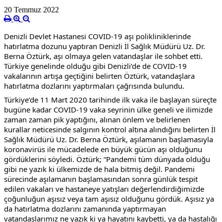
20 Temmuz 2022
Denizli Devlet Hastanesi COVID-19 aşı polikliniklerinde 
hatırlatma dozunu yaptıran Denizli İl Sağlık Müdürü Uz. Dr. 
Berna Öztürk, aşı olmaya gelen vatandaşlar ile sohbet etti. 
Türkiye genelinde olduğu gibi Denizli’de de COVID-19 
vakalarının artışa geçtiğini belirten Öztürk, vatandaşlara 
hatırlatma dozlarını yaptırmaları çağrısında bulundu.
Türkiye’de 11 Mart 2020 tarihinde ilk vaka ile başlayan süreçte 
bugüne kadar COVID-19 vaka seyrinin ülke geneli ve ilimizde 
zaman zaman pik yaptığını, alınan önlem ve belirlenen 
kurallar neticesinde salgının kontrol altına alındığını belirten İl 
Sağlık Müdürü Uz. Dr. Berna Öztürk, aşılamanın başlamasıyla 
koronavirüs ile mücadelede en büyük gücün aşı olduğunu 
gördüklerini söyledi. Öztürk; “Pandemi tüm dünyada olduğu 
gibi ne yazık ki ülkemizde de hala bitmiş değil. Pandemi 
sürecinde aşılamanın başlamasından sonra günlük tespit 
edilen vakaları ve hastaneye yatışları değerlendirdiğimizde 
çoğunluğun aşısız veya tam aşısız olduğunu gördük. Aşısız ya 
da hatırlatma dozlarını zamanında yaptırmayan 
vatandaşlarımız ne yazık ki ya hayatını kaybetti, ya da hastalığı 