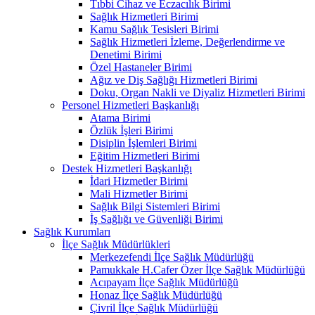
Tıbbi Cihaz ve Eczacılık Birimi
Sağlık Hizmetleri Birimi
Kamu Sağlık Tesisleri Birimi
Sağlık Hizmetleri İzleme, Değerlendirme ve
Denetimi Birimi
Özel Hastaneler Birimi
Ağız ve Diş Sağlığı Hizmetleri Birimi
Doku, Organ Nakli ve Diyaliz Hizmetleri Birimi
Personel Hizmetleri Başkanlığı
Atama Birimi
Özlük İşleri Birimi
Disiplin İşlemleri Birimi
Eğitim Hizmetleri Birimi
Destek Hizmetleri Başkanlığı
İdari Hizmetler Birimi
Mali Hizmetler Birimi
Sağlık Bilgi Sistemleri Birimi
İş Sağlığı ve Güvenliği Birimi
Sağlık Kurumları
İlçe Sağlık Müdürlükleri
Merkezefendi İlçe Sağlık Müdürlüğü
Pamukkale H.Cafer Özer İlçe Sağlık Müdürlüğü
Acıpayam İlçe Sağlık Müdürlüğü
Honaz İlçe Sağlık Müdürlüğü
Çivril İlçe Sağlık Müdürlüğü