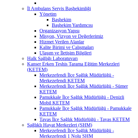
İl Ambulans Servis Başhekimliği
Yönetim
Başhekim
Başhekim Yardımcısı
Organizasyon Yapısı
Misyon, Vizyon ve Değerlerimiz
Hizmet Verilen Alanlar
Kalite Birimi ve Çalışmaları
Ulaşım ve İletişim Bilgileri
Halk Sağlığı Laboratuvarı
Kanser Erken Teşhis Tarama Eğitim Merkezleri
(KETEM)
Merkezefendi İlçe Sağlık Müdürlüğü -
Merkezefendi KETEM
Merkezefendi İlçe Sağlık Müdürlüğü - Sümer
KETEM
Pamukkale İlçe Sağlık Müdürlüğü - Denizli
Mobil KETEM
Pamukkale İlçe Sağlık Müdürlüğü - Pamukkale
KETEM
Tavas İlçe Sağlık Müdürlüğü - Tavas KETEM
Sağlıklı Hayat Merkezleri (SHM)
Merkezefendi İlçe Sağlık Müdürlüğü -
Merkezefendi 1 Nolu SHM