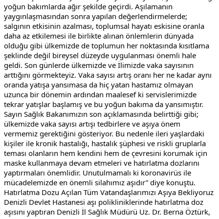
yoğun bakımlarda ağır şekilde geçirdi. Aşılamanın 
yaygınlaşmasından sonra yapılan değerlendirmelerde; 
salgının etkisinin azalması, toplumsal hayatı eskisine oranla 
daha az etkilemesi ile birlikte alınan önlemlerin dünyada 
olduğu gibi ülkemizde de toplumun her noktasında kısıtlama 
şeklinde değil bireysel düzeyde uygulanması önemli hale 
geldi. Son günlerde ülkemizde ve İlimizde vaka sayısının 
arttığını görmekteyiz. Vaka sayısı artış oranı her ne kadar aynı 
oranda yatışa yansımasa da hiç yatan hastamız olmayan 
uzunca bir dönemin ardından maalesef ki servislerimizde 
tekrar yatışlar başlamış ve bu yoğun bakıma da yansımıştır. 
Sayın Sağlık Bakanımızın son açıklamasında belirttiği gibi; 
ülkemizde vaka sayısı artışı tedbirlere ve aşıya önem 
vermemiz gerektiğini gösteriyor. Bu nedenle ileri yaşlardaki 
kişiler ile kronik hastalığı, hastalık şüphesi ve riskli gruplarla 
teması olanların hem kendini hem de çevresini korumak için 
maske kullanmaya devam etmeleri ve hatırlatma dozlarını 
yaptırmaları önemlidir. Unutulmamalı ki koronavirüs ile 
mücadelemizde en önemli silahımız aşıdır” diye konuştu.
Hatırlatma Dozu Açılan Tüm Vatandaşlarımızı Aşıya Bekliyoruz 
Denizli Devlet Hastanesi aşı polikliniklerinde hatırlatma doz 
aşısını yaptıran Denizli İl Sağlık Müdürü Uz. Dr. Berna Öztürk, 