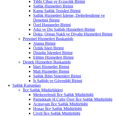
Tıbbi Cihaz ve Eczacılık Birimi
Sağlık Hizmetleri Birimi
Kamu Sağlık Tesisleri Birimi
Sağlık Hizmetleri İzleme, Değerlendirme ve
Denetimi Birimi
Özel Hastaneler Birimi
Ağız ve Diş Sağlığı Hizmetleri Birimi
Doku, Organ Nakli ve Diyaliz Hizmetleri Birimi
Personel Hizmetleri Başkanlığı
Atama Birimi
Özlük İşleri Birimi
Disiplin İşlemleri Birimi
Eğitim Hizmetleri Birimi
Destek Hizmetleri Başkanlığı
İdari Hizmetler Birimi
Mali Hizmetler Birimi
Sağlık Bilgi Sistemleri Birimi
İş Sağlığı ve Güvenliği Birimi
Sağlık Kurumları
İlçe Sağlık Müdürlükleri
Merkezefendi İlçe Sağlık Müdürlüğü
Pamukkale H.Cafer Özer İlçe Sağlık Müdürlüğü
Acıpayam İlçe Sağlık Müdürlüğü
Honaz İlçe Sağlık Müdürlüğü
Çivril İlçe Sağlık Müdürlüğü