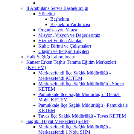
İl Ambulans Servis Başhekimliği
Yönetim
Başhekim
Başhekim Yardımcısı
Organizasyon Yapısı
Misyon, Vizyon ve Değerlerimiz
Hizmet Verilen Alanlar
Kalite Birimi ve Çalışmaları
Ulaşım ve İletişim Bilgileri
Halk Sağlığı Laboratuvarı
Kanser Erken Teşhis Tarama Eğitim Merkezleri
(KETEM)
Merkezefendi İlçe Sağlık Müdürlüğü -
Merkezefendi KETEM
Merkezefendi İlçe Sağlık Müdürlüğü - Sümer
KETEM
Pamukkale İlçe Sağlık Müdürlüğü - Denizli
Mobil KETEM
Pamukkale İlçe Sağlık Müdürlüğü - Pamukkale
KETEM
Tavas İlçe Sağlık Müdürlüğü - Tavas KETEM
Sağlıklı Hayat Merkezleri (SHM)
Merkezefendi İlçe Sağlık Müdürlüğü -
Merkezefendi 1 Nolu SHM