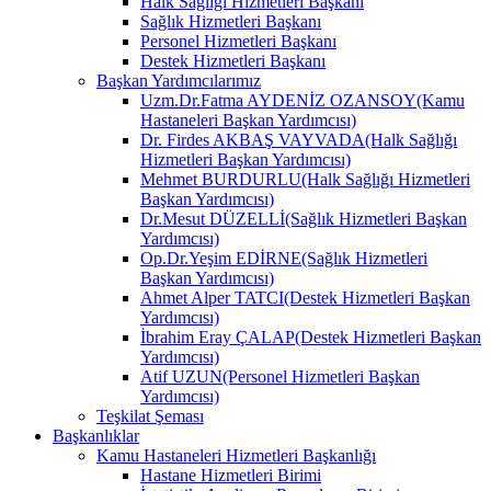
Halk Sağlığı Hizmetleri Başkanı
Sağlık Hizmetleri Başkanı
Personel Hizmetleri Başkanı
Destek Hizmetleri Başkanı
Başkan Yardımcılarımız
Uzm.Dr.Fatma AYDENİZ OZANSOY(Kamu
Hastaneleri Başkan Yardımcısı)
Dr. Firdes AKBAŞ VAYVADA(Halk Sağlığı
Hizmetleri Başkan Yardımcısı)
Mehmet BURDURLU(Halk Sağlığı Hizmetleri
Başkan Yardımcısı)
Dr.Mesut DÜZELLİ(Sağlık Hizmetleri Başkan
Yardımcısı)
Op.Dr.Yeşim EDİRNE(Sağlık Hizmetleri
Başkan Yardımcısı)
Ahmet Alper TATCI(Destek Hizmetleri Başkan
Yardımcısı)
İbrahim Eray ÇALAP(Destek Hizmetleri Başkan
Yardımcısı)
Atif UZUN(Personel Hizmetleri Başkan
Yardımcısı)
Teşkilat Şeması
Başkanlıklar
Kamu Hastaneleri Hizmetleri Başkanlığı
Hastane Hizmetleri Birimi