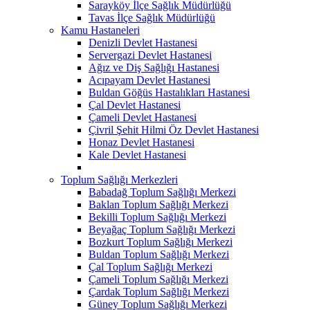
Sarayköy İlçe Sağlık Müdürlüğü
Tavas İlçe Sağlık Müdürlüğü
Kamu Hastaneleri
Denizli Devlet Hastanesi
Servergazi Devlet Hastanesi
Ağız ve Diş Sağlığı Hastanesi
Acıpayam Devlet Hastanesi
Buldan Göğüs Hastalıkları Hastanesi
Çal Devlet Hastanesi
Çameli Devlet Hastanesi
Çivril Şehit Hilmi Öz Devlet Hastanesi
Honaz Devlet Hastanesi
Kale Devlet Hastanesi
Toplum Sağlığı Merkezleri
Babadağ Toplum Sağlığı Merkezi
Baklan Toplum Sağlığı Merkezi
Bekilli Toplum Sağlığı Merkezi
Beyağaç Toplum Sağlığı Merkezi
Bozkurt Toplum Sağlığı Merkezi
Buldan Toplum Sağlığı Merkezi
Çal Toplum Sağlığı Merkezi
Çameli Toplum Sağlığı Merkezi
Çardak Toplum Sağlığı Merkezi
Güney Toplum Sağlığı Merkezi