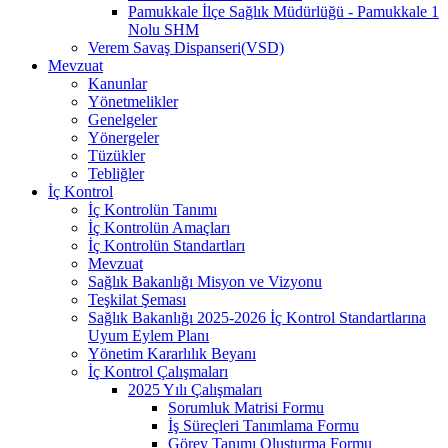
Pamukkale İlçe Sağlık Müdürlüğü - Pamukkale 1
Nolu SHM
Verem Savaş Dispanseri(VSD)
Mevzuat
Kanunlar
Yönetmelikler
Genelgeler
Yönergeler
Tüzükler
Tebliğler
İç Kontrol
İç Kontrolün Tanımı
İç Kontrolün Amaçları
İç Kontrolün Standartları
Mevzuat
Sağlık Bakanlığı Misyon ve Vizyonu
Teşkilat Şeması
Sağlık Bakanlığı 2025-2026 İç Kontrol Standartlarına
Uyum Eylem Planı
Yönetim Kararlılık Beyanı
İç Kontrol Çalışmaları
2025 Yılı Çalışmaları
Sorumluk Matrisi Formu
İş Süreçleri Tanımlama Formu
Görev Tanımı Oluşturma Formu