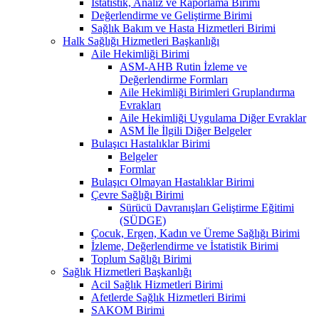
İstatistik, Analiz ve Raporlama Birimi
Değerlendirme ve Geliştirme Birimi
Sağlık Bakım ve Hasta Hizmetleri Birimi
Halk Sağlığı Hizmetleri Başkanlığı
Aile Hekimliği Birimi
ASM-AHB Rutin İzleme ve
Değerlendirme Formları
Aile Hekimliği Birimleri Gruplandırma
Evrakları
Aile Hekimliği Uygulama Diğer Evraklar
ASM İle İlgili Diğer Belgeler
Bulaşıcı Hastalıklar Birimi
Belgeler
Formlar
Bulaşıcı Olmayan Hastalıklar Birimi
Çevre Sağlığı Birimi
Sürücü Davranışları Geliştirme Eğitimi
(SÜDGE)
Çocuk, Ergen, Kadın ve Üreme Sağlığı Birimi
İzleme, Değerlendirme ve İstatistik Birimi
Toplum Sağlığı Birimi
Sağlık Hizmetleri Başkanlığı
Acil Sağlık Hizmetleri Birimi
Afetlerde Sağlık Hizmetleri Birimi
SAKOM Birimi