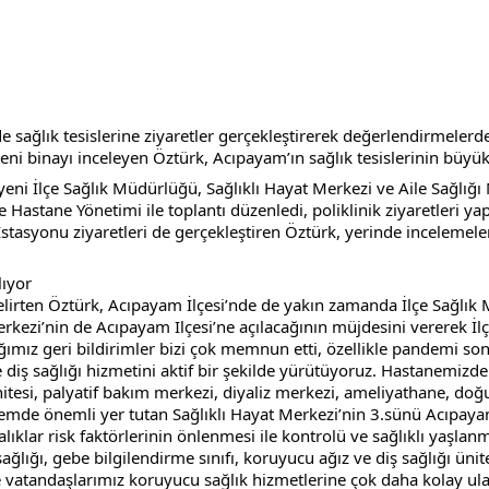
 sağlık tesislerine ziyaretler gerçekleştirerek değerlendirmelerde
n yeni binayı inceleyen Öztürk, Acıpayam’ın sağlık tesislerinin b
eni İlçe Sağlık Müdürlüğü, Sağlıklı Hayat Merkezi ve Aile Sağlığ
astane Yönetimi ile toplantı düzenledi, poliklinik ziyaretleri yap
stasyonu ziyaretleri de gerçekleştiren Öztürk, yerinde incelemelerd
lıyor
ı belirten Öztürk, Acıpayam İlçesi’nde de yakın zamanda İlçe Sağlık
rkezi’nin de Acıpayam Ilçesi’ne açılacağının müjdesini vererek İlçe
mız geri bildirimler bizi çok memnun etti, özellikle pandemi sonr
 diş sağlığı hizmetini aktif bir şekilde yürütüyoruz. Hastanemizd
tesi, palyatif bakım merkezi, diyaliz merkezi, ameliyathane, doğu
emde önemli yer tutan Sağlıklı Hayat Merkezi’nin 3.sünü Acıpayam
klar risk faktörlerinin önlenmesi ile kontrolü ve sağlıklı yaşlanm
ığı, gebe bilgilendirme sınıfı, koruyucu ağız ve diş sağlığı ünites
İlçe vatandaşlarımız koruyucu sağlık hizmetlerine çok daha kolay u