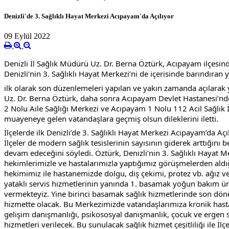
Denizli'de 3. Sağlıklı Hayat Merkezi Acıpayam'da Açılıyor
09 Eylül 2022
Denizli İl Sağlık Müdürü Uz. Dr. Berna Öztürk, Acıpayam ilçesinde
Denizli’nin 3. Sağlıklı Hayat Merkezi’ni de içerisinde barındıra
ilk olarak son 
düzenlemeleri yapılan ve yakın zamanda açılarak y
Uz. Dr. Berna Öztürk, daha sonra Acıpayam Devlet Hastanesi’nde H
2 Nolu Aile Sağlığı Merkezi ve Acıpayam 1 Nolu 112 Acil Sağlık İ
muayeneye gelen vatandaşlara geçmiş olsun dileklerini iletti.
İlçelerde ilk Denizli’de 3. Sağlıklı Hayat Merkezi Acıpayam’da Açı
İlçeler de modern sağlık tesislerinin sayısının giderek arttığın
devam edeceğini söyledi. Öztürk, Denizli’nin 3. Sağlıklı Hayat Me
hekimlerimizle ve hastalarımızla yaptığımız görüşmelerden aldığı
hekimimiz ile hastanemizde dolgu, diş çekimi, protez vb. ağız ve
yataklı servis hizmetlerinin yanında 1. basamak yoğun bakım üni
vermekteyiz. Yine birinci basamak sağlık hizmetlerinde son dön
hizmette olacak. Bu Merkezimizde vatandaşlarımıza kronik hastalı
gelişim danışmanlığı, psikososyal danışmanlık, çocuk ve ergen sağl
hizmetleri verilecek. Bu sunulacak sağlık hizmet çeşitliliği ile 