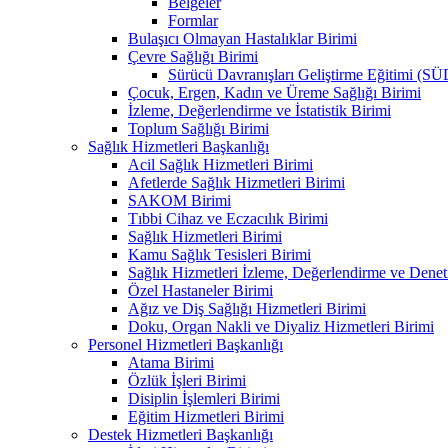
Belgeler
Formlar
Bulaşıcı Olmayan Hastalıklar Birimi
Çevre Sağlığı Birimi
Sürücü Davranışları Geliştirme Eğitimi (S
Çocuk, Ergen, Kadın ve Üreme Sağlığı Birimi
İzleme, Değerlendirme ve İstatistik Birimi
Toplum Sağlığı Birimi
Sağlık Hizmetleri Başkanlığı
Acil Sağlık Hizmetleri Birimi
Afetlerde Sağlık Hizmetleri Birimi
SAKOM Birimi
Tıbbi Cihaz ve Eczacılık Birimi
Sağlık Hizmetleri Birimi
Kamu Sağlık Tesisleri Birimi
Sağlık Hizmetleri İzleme, Değerlendirme ve Denet
Özel Hastaneler Birimi
Ağız ve Diş Sağlığı Hizmetleri Birimi
Doku, Organ Nakli ve Diyaliz Hizmetleri Birimi
Personel Hizmetleri Başkanlığı
Atama Birimi
Özlük İşleri Birimi
Disiplin İşlemleri Birimi
Eğitim Hizmetleri Birimi
Destek Hizmetleri Başkanlığı