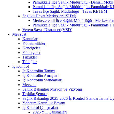
Pamukkale İlçe Sağlık Müdürlüğü - Denizli Mo
Pamukkale İlçe Sağlık Müdürlüğü - Pamukkale
Tavas İlçe Sağlık Müdürlüğü - Tavas KETEM
Sağlıklı Hayat Merkezleri (SHM)
Merkezefendi İlçe Sağlık Müdürlüğü - Merkezef
Pamukkale İlçe Sağlık Müdürlüğü - Pamukkale 
Verem Savaş Dispanseri(VSD)
Mevzuat
Kanunlar
Yönetmelikler
Genelgeler
Yönergeler
Tüzükler
Tebliğler
İç Kontrol
İç Kontrolün Tanımı
İç Kontrolün Amaçları
İç Kontrolün Standartları
Mevzuat
Sağlık Bakanlığı Misyon ve Vizyonu
Teşkilat Şeması
Sağlık Bakanlığı 2025-2026 İç Kontrol Standartlarına 
Yönetim Kararlılık Beyanı
İç Kontrol Çalışmaları
2025 Yılı Çalışmaları