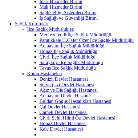
İdari Hizmetler Birimi
Mali Hizmetler Birimi
Sağlık Bilgi Sistemleri Birimi
İş Sağlığı ve Güvenliği Birimi
Sağlık Kurumları
İlçe Sağlık Müdürlükleri
Merkezefendi İlçe Sağlık Müdürlüğü
Pamukkale H.Cafer Özer İlçe Sağlık Müdürlüğü
Acıpayam İlçe Sağlık Müdürlüğü
Honaz İlçe Sağlık Müdürlüğü
Çivril İlçe Sağlık Müdürlüğü
Sarayköy İlçe Sağlık Müdürlüğü
Tavas İlçe Sağlık Müdürlüğü
Kamu Hastaneleri
Denizli Devlet Hastanesi
Servergazi Devlet Hastanesi
Ağız ve Diş Sağlığı Hastanesi
Acıpayam Devlet Hastanesi
Buldan Göğüs Hastalıkları Hastanesi
Çal Devlet Hastanesi
Çameli Devlet Hastanesi
Çivril Şehit Hilmi Öz Devlet Hastanesi
Honaz Devlet Hastanesi
Kale Devlet Hastanesi