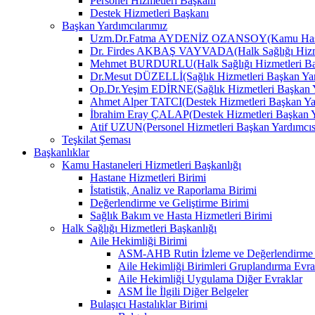
Personel Hizmetleri Başkanı
Destek Hizmetleri Başkanı
Başkan Yardımcılarımız
Uzm.Dr.Fatma AYDENİZ OZANSOY(Kamu Hastane
Dr. Firdes AKBAŞ VAYVADA(Halk Sağlığı Hizmet
Mehmet BURDURLU(Halk Sağlığı Hizmetleri Baş
Dr.Mesut DÜZELLİ(Sağlık Hizmetleri Başkan Yar
Op.Dr.Yeşim EDİRNE(Sağlık Hizmetleri Başkan Y
Ahmet Alper TATCI(Destek Hizmetleri Başkan Ya
İbrahim Eray ÇALAP(Destek Hizmetleri Başkan Y
Atif UZUN(Personel Hizmetleri Başkan Yardımcıs
Teşkilat Şeması
Başkanlıklar
Kamu Hastaneleri Hizmetleri Başkanlığı
Hastane Hizmetleri Birimi
İstatistik, Analiz ve Raporlama Birimi
Değerlendirme ve Geliştirme Birimi
Sağlık Bakım ve Hasta Hizmetleri Birimi
Halk Sağlığı Hizmetleri Başkanlığı
Aile Hekimliği Birimi
ASM-AHB Rutin İzleme ve Değerlendirme 
Aile Hekimliği Birimleri Gruplandırma Evra
Aile Hekimliği Uygulama Diğer Evraklar
ASM İle İlgili Diğer Belgeler
Bulaşıcı Hastalıklar Birimi