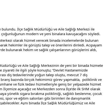
 bulundu. İlçe Sağlık Müdürlüğü ve Aile Sağlığı Merkezi ile 
üyük çoğunluğunun modern ve yeni binalara kavuşacağını söyledi.
ı Merkezi olarak hizmet verecek binada incelemelerde bulunan 
arak hekimler ile görüştü talep ve önerilerini dinledi. Acıpayam 
e bulunarak hekim ve sağlık çalışanlarının görüşlerini aldı, 
 Müdürlüğü ve Aile Sağlığı Merkezinin de yeni bir binada hizmete 
 ziyareti ile ilgili şöyle konuştu; “Devlet Hastanemizde 
ası diş tedavilerinde yoğun talep oluştu, mevcut 7 diş 
e branş bazında birçok hekimimiz görev yapmakta,  poliklinik ve 
mhane ve fizik tedavi hizmetleriyle geniş bir yelpazede hizmet 
 İlçemize açacağız ve Merkezden sonra İlçe’de ilk SHM olarak 
aya yönelik sigara bırakma polikliniği, sağlıklı beslenme, çocuk 
i, spor ve eğitim salonları gibi birimleri ile danışmanlık 
laşabilecekler. Aynı binada İlçe Sağlık Müdürlüğümüz ve Aile 