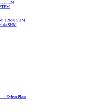
bil KETEM
 KETEM
endi 1 Nolu SHM
1 Nolu SHM
Uyum Eylem Planı