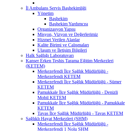
İl Ambulans Servis Başhekimliği
Yönetim
Başhekim
Başhekim Yardımcısı
Organizasyon Yapısı
Misyon, Vizyon ve Değerlerimiz
Hizmet Verilen Alanlar
Kalite Birimi ve Çalışmaları
Ulaşım ve İletişim Bilgileri
Halk Sağlığı Laboratuvarı
Kanser Erken Teşhis Tarama Eğitim Merkezleri
(KETEM)
Merkezefendi İlçe Sağlık Müdürlüğü -
Merkezefendi KETEM
Merkezefendi İlçe Sağlık Müdürlüğü - Sümer
KETEM
Pamukkale İlçe Sağlık Müdürlüğü - Denizli
Mobil KETEM
Pamukkale İlçe Sağlık Müdürlüğü - Pamukkale
KETEM
Tavas İlçe Sağlık Müdürlüğü - Tavas KETEM
Sağlıklı Hayat Merkezleri (SHM)
Merkezefendi İlçe Sağlık Müdürlüğü -
Merkezefendi 1 Nolu SHM