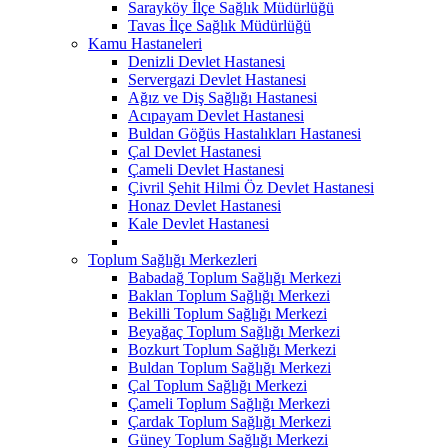
Sarayköy İlçe Sağlık Müdürlüğü
Tavas İlçe Sağlık Müdürlüğü
Kamu Hastaneleri
Denizli Devlet Hastanesi
Servergazi Devlet Hastanesi
Ağız ve Diş Sağlığı Hastanesi
Acıpayam Devlet Hastanesi
Buldan Göğüs Hastalıkları Hastanesi
Çal Devlet Hastanesi
Çameli Devlet Hastanesi
Çivril Şehit Hilmi Öz Devlet Hastanesi
Honaz Devlet Hastanesi
Kale Devlet Hastanesi
Toplum Sağlığı Merkezleri
Babadağ Toplum Sağlığı Merkezi
Baklan Toplum Sağlığı Merkezi
Bekilli Toplum Sağlığı Merkezi
Beyağaç Toplum Sağlığı Merkezi
Bozkurt Toplum Sağlığı Merkezi
Buldan Toplum Sağlığı Merkezi
Çal Toplum Sağlığı Merkezi
Çameli Toplum Sağlığı Merkezi
Çardak Toplum Sağlığı Merkezi
Güney Toplum Sağlığı Merkezi