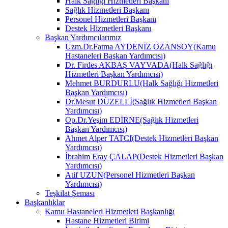
Halk Sağlığı Hizmetleri Başkanı
Sağlık Hizmetleri Başkanı
Personel Hizmetleri Başkanı
Destek Hizmetleri Başkanı
Başkan Yardımcılarımız
Uzm.Dr.Fatma AYDENİZ OZANSOY(Kamu
Hastaneleri Başkan Yardımcısı)
Dr. Firdes AKBAŞ VAYVADA(Halk Sağlığı
Hizmetleri Başkan Yardımcısı)
Mehmet BURDURLU(Halk Sağlığı Hizmetleri
Başkan Yardımcısı)
Dr.Mesut DÜZELLİ(Sağlık Hizmetleri Başkan
Yardımcısı)
Op.Dr.Yeşim EDİRNE(Sağlık Hizmetleri
Başkan Yardımcısı)
Ahmet Alper TATCI(Destek Hizmetleri Başkan
Yardımcısı)
İbrahim Eray ÇALAP(Destek Hizmetleri Başkan
Yardımcısı)
Atif UZUN(Personel Hizmetleri Başkan
Yardımcısı)
Teşkilat Şeması
Başkanlıklar
Kamu Hastaneleri Hizmetleri Başkanlığı
Hastane Hizmetleri Birimi