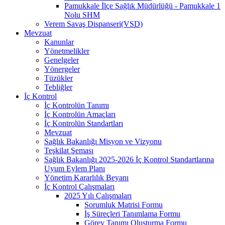
Pamukkale İlçe Sağlık Müdürlüğü - Pamukkale 1
Nolu SHM
Verem Savaş Dispanseri(VSD)
Mevzuat
Kanunlar
Yönetmelikler
Genelgeler
Yönergeler
Tüzükler
Tebliğler
İç Kontrol
İç Kontrolün Tanımı
İç Kontrolün Amaçları
İç Kontrolün Standartları
Mevzuat
Sağlık Bakanlığı Misyon ve Vizyonu
Teşkilat Şeması
Sağlık Bakanlığı 2025-2026 İç Kontrol Standartlarına
Uyum Eylem Planı
Yönetim Kararlılık Beyanı
İç Kontrol Çalışmaları
2025 Yılı Çalışmaları
Sorumluk Matrisi Formu
İş Süreçleri Tanımlama Formu
Görev Tanımı Oluşturma Formu