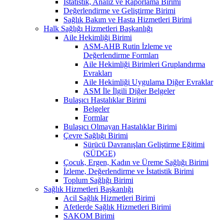
İstatistik, Analiz ve Raporlama Birimi
Değerlendirme ve Geliştirme Birimi
Sağlık Bakım ve Hasta Hizmetleri Birimi
Halk Sağlığı Hizmetleri Başkanlığı
Aile Hekimliği Birimi
ASM-AHB Rutin İzleme ve
Değerlendirme Formları
Aile Hekimliği Birimleri Gruplandırma
Evrakları
Aile Hekimliği Uygulama Diğer Evraklar
ASM İle İlgili Diğer Belgeler
Bulaşıcı Hastalıklar Birimi
Belgeler
Formlar
Bulaşıcı Olmayan Hastalıklar Birimi
Çevre Sağlığı Birimi
Sürücü Davranışları Geliştirme Eğitimi
(SÜDGE)
Çocuk, Ergen, Kadın ve Üreme Sağlığı Birimi
İzleme, Değerlendirme ve İstatistik Birimi
Toplum Sağlığı Birimi
Sağlık Hizmetleri Başkanlığı
Acil Sağlık Hizmetleri Birimi
Afetlerde Sağlık Hizmetleri Birimi
SAKOM Birimi