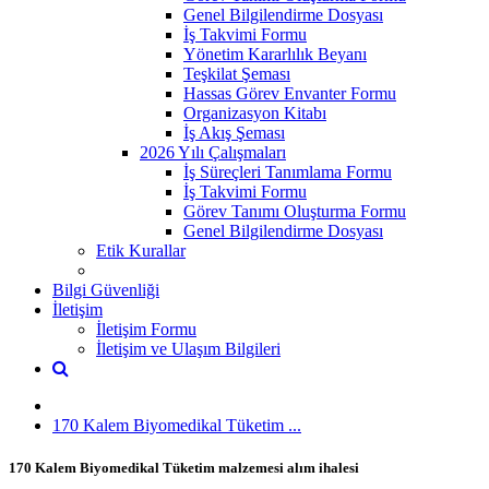
Genel Bilgilendirme Dosyası
İş Takvimi Formu
Yönetim Kararlılık Beyanı
Teşkilat Şeması
Hassas Görev Envanter Formu
Organizasyon Kitabı
İş Akış Şeması
2026 Yılı Çalışmaları
İş Süreçleri Tanımlama Formu
İş Takvimi Formu
Görev Tanımı Oluşturma Formu
Genel Bilgilendirme Dosyası
Etik Kurallar
Bilgi Güvenliği
İletişim
İletişim Formu
İletişim ve Ulaşım Bilgileri
170 Kalem Biyomedikal Tüketim ...
170 Kalem Biyomedikal Tüketim malzemesi alım ihalesi