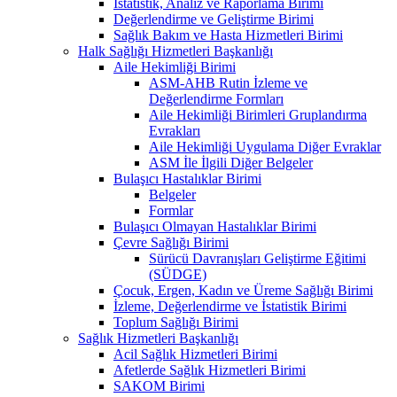
İstatistik, Analiz ve Raporlama Birimi
Değerlendirme ve Geliştirme Birimi
Sağlık Bakım ve Hasta Hizmetleri Birimi
Halk Sağlığı Hizmetleri Başkanlığı
Aile Hekimliği Birimi
ASM-AHB Rutin İzleme ve
Değerlendirme Formları
Aile Hekimliği Birimleri Gruplandırma
Evrakları
Aile Hekimliği Uygulama Diğer Evraklar
ASM İle İlgili Diğer Belgeler
Bulaşıcı Hastalıklar Birimi
Belgeler
Formlar
Bulaşıcı Olmayan Hastalıklar Birimi
Çevre Sağlığı Birimi
Sürücü Davranışları Geliştirme Eğitimi
(SÜDGE)
Çocuk, Ergen, Kadın ve Üreme Sağlığı Birimi
İzleme, Değerlendirme ve İstatistik Birimi
Toplum Sağlığı Birimi
Sağlık Hizmetleri Başkanlığı
Acil Sağlık Hizmetleri Birimi
Afetlerde Sağlık Hizmetleri Birimi
SAKOM Birimi