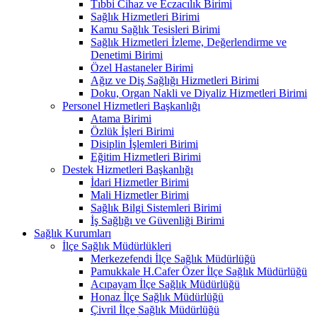
Tıbbi Cihaz ve Eczacılık Birimi
Sağlık Hizmetleri Birimi
Kamu Sağlık Tesisleri Birimi
Sağlık Hizmetleri İzleme, Değerlendirme ve
Denetimi Birimi
Özel Hastaneler Birimi
Ağız ve Diş Sağlığı Hizmetleri Birimi
Doku, Organ Nakli ve Diyaliz Hizmetleri Birimi
Personel Hizmetleri Başkanlığı
Atama Birimi
Özlük İşleri Birimi
Disiplin İşlemleri Birimi
Eğitim Hizmetleri Birimi
Destek Hizmetleri Başkanlığı
İdari Hizmetler Birimi
Mali Hizmetler Birimi
Sağlık Bilgi Sistemleri Birimi
İş Sağlığı ve Güvenliği Birimi
Sağlık Kurumları
İlçe Sağlık Müdürlükleri
Merkezefendi İlçe Sağlık Müdürlüğü
Pamukkale H.Cafer Özer İlçe Sağlık Müdürlüğü
Acıpayam İlçe Sağlık Müdürlüğü
Honaz İlçe Sağlık Müdürlüğü
Çivril İlçe Sağlık Müdürlüğü