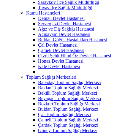
Sarayköy İlçe Sağlık Müdürlüğü
Tavas İlçe Sağlık Müdürlüğü
Kamu Hastaneleri
Denizli Devlet Hastanesi
Servergazi Devlet Hastanesi
Ağız ve Diş Sağlığı Hastanesi
Acıpayam Devlet Hastanesi
Buldan Göğüs Hastalıkları Hastanesi
Çal Devlet Hastanesi
Çameli Devlet Hastanesi
Çivril Şehit Hilmi Öz Devlet Hastanesi
Honaz Devlet Hastanesi
Kale Devlet Hastanesi
Toplum Sağlığı Merkezleri
Babadağ Toplum Sağlığı Merkezi
Baklan Toplum Sağlığı Merkezi
Bekilli Toplum Sağlığı Merkezi
Beyağaç Toplum Sağlığı Merkezi
Bozkurt Toplum Sağlığı Merkezi
Buldan Toplum Sağlığı Merkezi
Çal Toplum Sağlığı Merkezi
Çameli Toplum Sağlığı Merkezi
Çardak Toplum Sağlığı Merkezi
Güney Toplum Sağlığı Merkezi