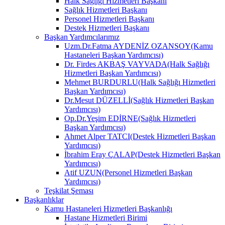
Halk Sağlığı Hizmetleri Başkanı
Sağlık Hizmetleri Başkanı
Personel Hizmetleri Başkanı
Destek Hizmetleri Başkanı
Başkan Yardımcılarımız
Uzm.Dr.Fatma AYDENİZ OZANSOY(Kamu
Hastaneleri Başkan Yardımcısı)
Dr. Firdes AKBAŞ VAYVADA(Halk Sağlığı
Hizmetleri Başkan Yardımcısı)
Mehmet BURDURLU(Halk Sağlığı Hizmetleri
Başkan Yardımcısı)
Dr.Mesut DÜZELLİ(Sağlık Hizmetleri Başkan
Yardımcısı)
Op.Dr.Yeşim EDİRNE(Sağlık Hizmetleri
Başkan Yardımcısı)
Ahmet Alper TATCI(Destek Hizmetleri Başkan
Yardımcısı)
İbrahim Eray ÇALAP(Destek Hizmetleri Başkan
Yardımcısı)
Atif UZUN(Personel Hizmetleri Başkan
Yardımcısı)
Teşkilat Şeması
Başkanlıklar
Kamu Hastaneleri Hizmetleri Başkanlığı
Hastane Hizmetleri Birimi