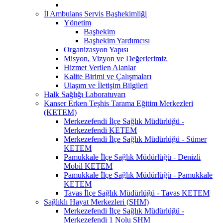
İl Ambulans Servis Başhekimliği
Yönetim
Başhekim
Başhekim Yardımcısı
Organizasyon Yapısı
Misyon, Vizyon ve Değerlerimiz
Hizmet Verilen Alanlar
Kalite Birimi ve Çalışmaları
Ulaşım ve İletişim Bilgileri
Halk Sağlığı Laboratuvarı
Kanser Erken Teşhis Tarama Eğitim Merkezleri
(KETEM)
Merkezefendi İlçe Sağlık Müdürlüğü -
Merkezefendi KETEM
Merkezefendi İlçe Sağlık Müdürlüğü - Sümer
KETEM
Pamukkale İlçe Sağlık Müdürlüğü - Denizli
Mobil KETEM
Pamukkale İlçe Sağlık Müdürlüğü - Pamukkale
KETEM
Tavas İlçe Sağlık Müdürlüğü - Tavas KETEM
Sağlıklı Hayat Merkezleri (SHM)
Merkezefendi İlçe Sağlık Müdürlüğü -
Merkezefendi 1 Nolu SHM