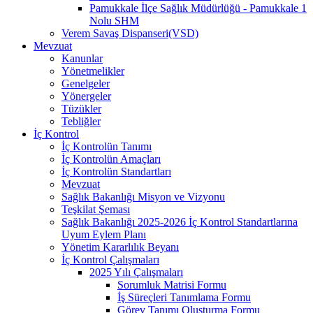
Pamukkale İlçe Sağlık Müdürlüğü - Pamukkale 1
Nolu SHM
Verem Savaş Dispanseri(VSD)
Mevzuat
Kanunlar
Yönetmelikler
Genelgeler
Yönergeler
Tüzükler
Tebliğler
İç Kontrol
İç Kontrolün Tanımı
İç Kontrolün Amaçları
İç Kontrolün Standartları
Mevzuat
Sağlık Bakanlığı Misyon ve Vizyonu
Teşkilat Şeması
Sağlık Bakanlığı 2025-2026 İç Kontrol Standartlarına
Uyum Eylem Planı
Yönetim Kararlılık Beyanı
İç Kontrol Çalışmaları
2025 Yılı Çalışmaları
Sorumluk Matrisi Formu
İş Süreçleri Tanımlama Formu
Görev Tanımı Oluşturma Formu