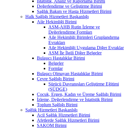
İstatistik, Analiz ve Raporlama Birimi
Değerlendirme ve Geliştirme Birimi
Sağlık Bakım ve Hasta Hizmetleri Birimi
Halk Sağlığı Hizmetleri Başkanlığı
Aile Hekimliği Birimi
ASM-AHB Rutin İzleme ve
Değerlendirme Formları
Aile Hekimliği Birimleri Gruplandırma
Evrakları
Aile Hekimliği Uygulama Diğer Evraklar
ASM İle İlgili Diğer Belgeler
Bulaşıcı Hastalıklar Birimi
Belgeler
Formlar
Bulaşıcı Olmayan Hastalıklar Birimi
Çevre Sağlığı Birimi
Sürücü Davranışları Geliştirme Eğitimi
(SÜDGE)
Çocuk, Ergen, Kadın ve Üreme Sağlığı Birimi
İzleme, Değerlendirme ve İstatistik Birimi
Toplum Sağlığı Birimi
Sağlık Hizmetleri Başkanlığı
Acil Sağlık Hizmetleri Birimi
Afetlerde Sağlık Hizmetleri Birimi
SAKOM Birimi