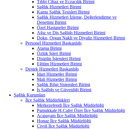
Tıbbi Cihaz ve Eczacılık Birimi
Sağlık Hizmetleri Birimi
Kamu Sağlık Tesisleri Birimi
Sağlık Hizmetleri İzleme, Değerlendirme ve
Denetimi Birimi
Özel Hastaneler Birimi
Ağız ve Diş Sağlığı Hizmetleri Birimi
Doku, Organ Nakli ve Diyaliz Hizmetleri Birimi
Personel Hizmetleri Başkanlığı
Atama Birimi
Özlük İşleri Birimi
Disiplin İşlemleri Birimi
Eğitim Hizmetleri Birimi
Destek Hizmetleri Başkanlığı
İdari Hizmetler Birimi
Mali Hizmetler Birimi
Sağlık Bilgi Sistemleri Birimi
İş Sağlığı ve Güvenliği Birimi
Sağlık Kurumları
İlçe Sağlık Müdürlükleri
Merkezefendi İlçe Sağlık Müdürlüğü
Pamukkale H.Cafer Özer İlçe Sağlık Müdürlüğü
Acıpayam İlçe Sağlık Müdürlüğü
Honaz İlçe Sağlık Müdürlüğü
Çivril İlçe Sağlık Müdürlüğü