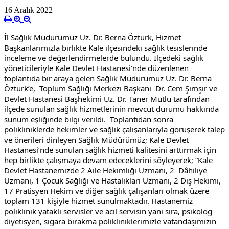
16 Aralık 2022
İl Sağlık Müdürümüz Uz. Dr. Berna Öztürk, Hizmet 
Başkanlarımızla birlikte Kale ilçesindeki sağlık tesislerinde 
inceleme ve değerlendirmelerde bulundu. İlçedeki sağlık 
yöneticileriyle Kale Devlet Hastanesi’nde düzenlenen 
toplantıda bir araya gelen Sağlık Müdürümüz Uz. Dr. Berna 
Öztürk’e,  Toplum Sağlığı Merkezi Başkanı  Dr. Cem Şimşir ve 
Devlet Hastanesi Başhekimi Uz. Dr. Taner Mutlu tarafından 
ilçede sunulan 
sağlık hizmetlerinin mevcut durumu hakkında 
sunum eşliğinde bilgi verildi.  Toplantıdan sonra 
polikliniklerde hekimler ve sağlık çalışanlarıyla görüşerek talep 
ve önerileri dinleyen Sağlık Müdürümüz; Kale Devlet 
Hastanesi’nde sunulan sağlık hizmeti kalitesini arttırmak için 
hep birlikte çalışmaya devam edeceklerini söyleyerek; “Kale 
Devlet Hastanemizde 2 Aile Hekimliği Uzmanı, 2  Dâhiliye 
Uzmanı, 1 Çocuk Sağlığı ve Hastalıkları Uzmanı, 2 Diş Hekimi, 
17 Pratisyen Hekim ve diğer sağlık çalışanları olmak üzere 
toplam 131 kişiyle hizmet sunulmaktadır. Hastanemiz 
poliklinik yataklı servisler ve acil servisin yanı sıra, psikolog 
diyetisyen, sigara bırakma polikliniklerimizle vatandaşımızın 