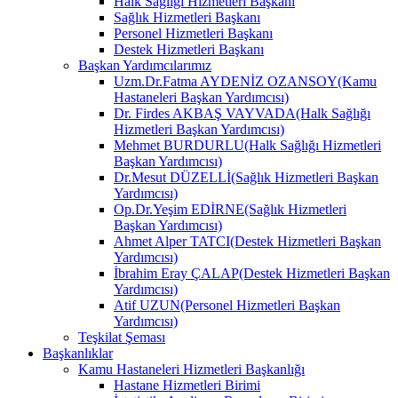
Halk Sağlığı Hizmetleri Başkanı
Sağlık Hizmetleri Başkanı
Personel Hizmetleri Başkanı
Destek Hizmetleri Başkanı
Başkan Yardımcılarımız
Uzm.Dr.Fatma AYDENİZ OZANSOY(Kamu
Hastaneleri Başkan Yardımcısı)
Dr. Firdes AKBAŞ VAYVADA(Halk Sağlığı
Hizmetleri Başkan Yardımcısı)
Mehmet BURDURLU(Halk Sağlığı Hizmetleri
Başkan Yardımcısı)
Dr.Mesut DÜZELLİ(Sağlık Hizmetleri Başkan
Yardımcısı)
Op.Dr.Yeşim EDİRNE(Sağlık Hizmetleri
Başkan Yardımcısı)
Ahmet Alper TATCI(Destek Hizmetleri Başkan
Yardımcısı)
İbrahim Eray ÇALAP(Destek Hizmetleri Başkan
Yardımcısı)
Atif UZUN(Personel Hizmetleri Başkan
Yardımcısı)
Teşkilat Şeması
Başkanlıklar
Kamu Hastaneleri Hizmetleri Başkanlığı
Hastane Hizmetleri Birimi