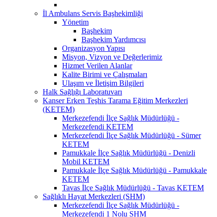
İl Ambulans Servis Başhekimliği
Yönetim
Başhekim
Başhekim Yardımcısı
Organizasyon Yapısı
Misyon, Vizyon ve Değerlerimiz
Hizmet Verilen Alanlar
Kalite Birimi ve Çalışmaları
Ulaşım ve İletişim Bilgileri
Halk Sağlığı Laboratuvarı
Kanser Erken Teşhis Tarama Eğitim Merkezleri
(KETEM)
Merkezefendi İlçe Sağlık Müdürlüğü -
Merkezefendi KETEM
Merkezefendi İlçe Sağlık Müdürlüğü - Sümer
KETEM
Pamukkale İlçe Sağlık Müdürlüğü - Denizli
Mobil KETEM
Pamukkale İlçe Sağlık Müdürlüğü - Pamukkale
KETEM
Tavas İlçe Sağlık Müdürlüğü - Tavas KETEM
Sağlıklı Hayat Merkezleri (SHM)
Merkezefendi İlçe Sağlık Müdürlüğü -
Merkezefendi 1 Nolu SHM