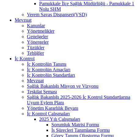
Pamukkale İlçe Sağlık Müdürlüğü - Pamukkale 1
Nolu SHM
Verem Savaş Dispanseri(VSD)
Mevzuat
Kanunlar
Yönetmelikler
Genelgeler
Yönergeler
Tüzükler
Tebliğler
İç Kontrol
İç Kontrolün Tanımı
İç Kontrolün Amaçları
İç Kontrolün Standartları
Mevzuat
Sağlık Bakanlığı Misyon ve Vizyonu
Teşkilat Şeması
Sağlık Bakanlığı 2025-2026 İç Kontrol Standartlarına
Uyum Eylem Planı
Yönetim Kararlılık Beyanı
İç Kontrol Çalışmaları
2025 Yılı Çalışmaları
Sorumluk Matrisi Formu
İş Süreçleri Tanımlama Formu
Görev Tanımı Oluşturma Formu