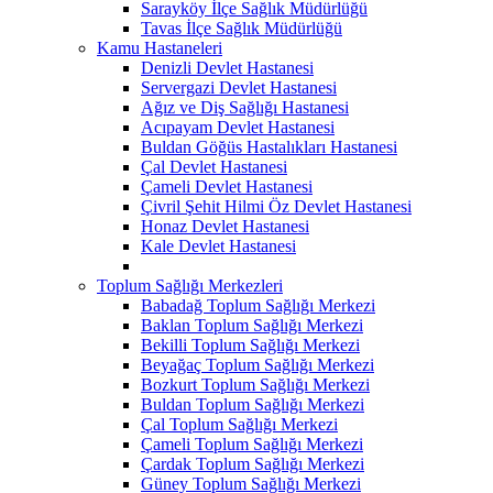
Sarayköy İlçe Sağlık Müdürlüğü
Tavas İlçe Sağlık Müdürlüğü
Kamu Hastaneleri
Denizli Devlet Hastanesi
Servergazi Devlet Hastanesi
Ağız ve Diş Sağlığı Hastanesi
Acıpayam Devlet Hastanesi
Buldan Göğüs Hastalıkları Hastanesi
Çal Devlet Hastanesi
Çameli Devlet Hastanesi
Çivril Şehit Hilmi Öz Devlet Hastanesi
Honaz Devlet Hastanesi
Kale Devlet Hastanesi
Toplum Sağlığı Merkezleri
Babadağ Toplum Sağlığı Merkezi
Baklan Toplum Sağlığı Merkezi
Bekilli Toplum Sağlığı Merkezi
Beyağaç Toplum Sağlığı Merkezi
Bozkurt Toplum Sağlığı Merkezi
Buldan Toplum Sağlığı Merkezi
Çal Toplum Sağlığı Merkezi
Çameli Toplum Sağlığı Merkezi
Çardak Toplum Sağlığı Merkezi
Güney Toplum Sağlığı Merkezi