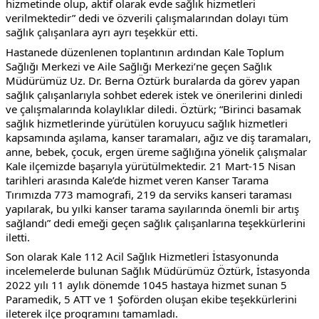
hizmetinde olup, aktif olarak evde sağlık hizmetleri 
verilmektedir” dedi ve özverili çalışmalarından dolayı tüm 
sağlık çalışanlara ayrı ayrı teşekkür etti.
Hastanede düzenlenen toplantının ardından Kale Toplum 
Sağlığı Merkezi ve Aile Sağlığı Merkezi’ne geçen Sağlık 
Müdürümüz Uz. Dr. Berna Öztürk buralarda da görev yapan 
sağlık çalışanlarıyla sohbet ederek istek ve önerilerini dinledi 
ve çalışmalarında kolaylıklar diledi. Öztürk; “Birinci basamak 
sağlık hizmetlerinde yürütülen koruyucu sağlık hizmetleri 
kapsamında aşılama, kanser taramaları, ağız ve diş taramaları, 
anne, bebek, çocuk, ergen üreme sağlığına yönelik çalışmalar 
Kale ilçemizde başarıyla yürütülmektedir. 21 Mart-15 Nisan 
tarihleri arasında Kale’de hizmet veren Kanser Tarama 
Tırımızda 773 mamografi, 219 da serviks kanseri taraması 
yapılarak, bu yılki kanser tarama sayılarında önemli bir artış 
sağlandı” dedi emeği geçen sağlık çalışanlarına teşekkürlerini 
iletti. 
Son olarak Kale 112 Acil Sağlık Hizmetleri İstasyonunda 
incelemelerde bulunan Sağlık Müdürümüz Öztürk, İstasyonda 
2022 yılı 11 aylık dönemde 1045 hastaya hizmet sunan 5 
Paramedik, 5 ATT ve 1 Şoförden oluşan ekibe teşekkürlerini 
ileterek ilçe programını tamamladı. 