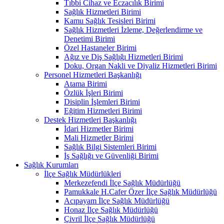
Tıbbi Cihaz ve Eczacılık Birimi
Sağlık Hizmetleri Birimi
Kamu Sağlık Tesisleri Birimi
Sağlık Hizmetleri İzleme, Değerlendirme ve
Denetimi Birimi
Özel Hastaneler Birimi
Ağız ve Diş Sağlığı Hizmetleri Birimi
Doku, Organ Nakli ve Diyaliz Hizmetleri Birimi
Personel Hizmetleri Başkanlığı
Atama Birimi
Özlük İşleri Birimi
Disiplin İşlemleri Birimi
Eğitim Hizmetleri Birimi
Destek Hizmetleri Başkanlığı
İdari Hizmetler Birimi
Mali Hizmetler Birimi
Sağlık Bilgi Sistemleri Birimi
İş Sağlığı ve Güvenliği Birimi
Sağlık Kurumları
İlçe Sağlık Müdürlükleri
Merkezefendi İlçe Sağlık Müdürlüğü
Pamukkale H.Cafer Özer İlçe Sağlık Müdürlüğü
Acıpayam İlçe Sağlık Müdürlüğü
Honaz İlçe Sağlık Müdürlüğü
Çivril İlçe Sağlık Müdürlüğü