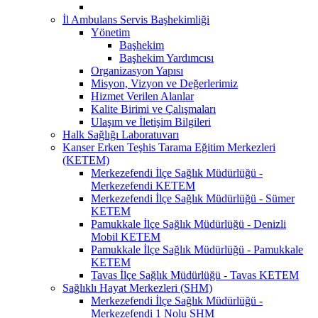
İl Ambulans Servis Başhekimliği
Yönetim
Başhekim
Başhekim Yardımcısı
Organizasyon Yapısı
Misyon, Vizyon ve Değerlerimiz
Hizmet Verilen Alanlar
Kalite Birimi ve Çalışmaları
Ulaşım ve İletişim Bilgileri
Halk Sağlığı Laboratuvarı
Kanser Erken Teşhis Tarama Eğitim Merkezleri
(KETEM)
Merkezefendi İlçe Sağlık Müdürlüğü -
Merkezefendi KETEM
Merkezefendi İlçe Sağlık Müdürlüğü - Sümer
KETEM
Pamukkale İlçe Sağlık Müdürlüğü - Denizli
Mobil KETEM
Pamukkale İlçe Sağlık Müdürlüğü - Pamukkale
KETEM
Tavas İlçe Sağlık Müdürlüğü - Tavas KETEM
Sağlıklı Hayat Merkezleri (SHM)
Merkezefendi İlçe Sağlık Müdürlüğü -
Merkezefendi 1 Nolu SHM