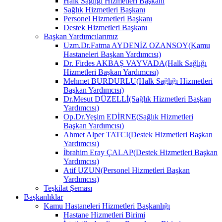
Halk Sağlığı Hizmetleri Başkanı
Sağlık Hizmetleri Başkanı
Personel Hizmetleri Başkanı
Destek Hizmetleri Başkanı
Başkan Yardımcılarımız
Uzm.Dr.Fatma AYDENİZ OZANSOY(Kamu
Hastaneleri Başkan Yardımcısı)
Dr. Firdes AKBAŞ VAYVADA(Halk Sağlığı
Hizmetleri Başkan Yardımcısı)
Mehmet BURDURLU(Halk Sağlığı Hizmetleri
Başkan Yardımcısı)
Dr.Mesut DÜZELLİ(Sağlık Hizmetleri Başkan
Yardımcısı)
Op.Dr.Yeşim EDİRNE(Sağlık Hizmetleri
Başkan Yardımcısı)
Ahmet Alper TATCI(Destek Hizmetleri Başkan
Yardımcısı)
İbrahim Eray ÇALAP(Destek Hizmetleri Başkan
Yardımcısı)
Atif UZUN(Personel Hizmetleri Başkan
Yardımcısı)
Teşkilat Şeması
Başkanlıklar
Kamu Hastaneleri Hizmetleri Başkanlığı
Hastane Hizmetleri Birimi