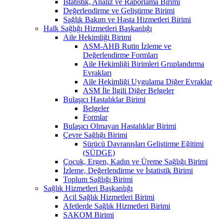
İstatistik, Analiz ve Raporlama Birimi
Değerlendirme ve Geliştirme Birimi
Sağlık Bakım ve Hasta Hizmetleri Birimi
Halk Sağlığı Hizmetleri Başkanlığı
Aile Hekimliği Birimi
ASM-AHB Rutin İzleme ve
Değerlendirme Formları
Aile Hekimliği Birimleri Gruplandırma
Evrakları
Aile Hekimliği Uygulama Diğer Evraklar
ASM İle İlgili Diğer Belgeler
Bulaşıcı Hastalıklar Birimi
Belgeler
Formlar
Bulaşıcı Olmayan Hastalıklar Birimi
Çevre Sağlığı Birimi
Sürücü Davranışları Geliştirme Eğitimi
(SÜDGE)
Çocuk, Ergen, Kadın ve Üreme Sağlığı Birimi
İzleme, Değerlendirme ve İstatistik Birimi
Toplum Sağlığı Birimi
Sağlık Hizmetleri Başkanlığı
Acil Sağlık Hizmetleri Birimi
Afetlerde Sağlık Hizmetleri Birimi
SAKOM Birimi