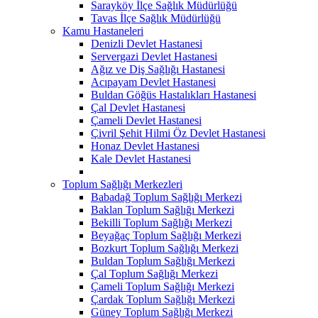
Sarayköy İlçe Sağlık Müdürlüğü
Tavas İlçe Sağlık Müdürlüğü
Kamu Hastaneleri
Denizli Devlet Hastanesi
Servergazi Devlet Hastanesi
Ağız ve Diş Sağlığı Hastanesi
Acıpayam Devlet Hastanesi
Buldan Göğüs Hastalıkları Hastanesi
Çal Devlet Hastanesi
Çameli Devlet Hastanesi
Çivril Şehit Hilmi Öz Devlet Hastanesi
Honaz Devlet Hastanesi
Kale Devlet Hastanesi
Toplum Sağlığı Merkezleri
Babadağ Toplum Sağlığı Merkezi
Baklan Toplum Sağlığı Merkezi
Bekilli Toplum Sağlığı Merkezi
Beyağaç Toplum Sağlığı Merkezi
Bozkurt Toplum Sağlığı Merkezi
Buldan Toplum Sağlığı Merkezi
Çal Toplum Sağlığı Merkezi
Çameli Toplum Sağlığı Merkezi
Çardak Toplum Sağlığı Merkezi
Güney Toplum Sağlığı Merkezi