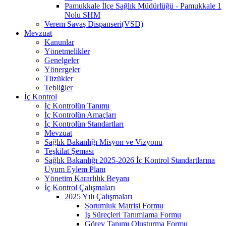
Pamukkale İlçe Sağlık Müdürlüğü - Pamukkale 1
Nolu SHM
Verem Savaş Dispanseri(VSD)
Mevzuat
Kanunlar
Yönetmelikler
Genelgeler
Yönergeler
Tüzükler
Tebliğler
İç Kontrol
İç Kontrolün Tanımı
İç Kontrolün Amaçları
İç Kontrolün Standartları
Mevzuat
Sağlık Bakanlığı Misyon ve Vizyonu
Teşkilat Şeması
Sağlık Bakanlığı 2025-2026 İç Kontrol Standartlarına
Uyum Eylem Planı
Yönetim Kararlılık Beyanı
İç Kontrol Çalışmaları
2025 Yılı Çalışmaları
Sorumluk Matrisi Formu
İş Süreçleri Tanımlama Formu
Görev Tanımı Oluşturma Formu