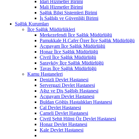
İdari Hizmetler Birimi
Mali Hizmetler Birimi
Sağlık Bilgi Sistemleri Birimi
İş Sağlığı ve Güvenliği Birimi
Sağlık Kurumları
İlçe Sağlık Müdürlükleri
Merkezefendi İlçe Sağlık Müdürlüğü
Pamukkale H.Cafer Özer İlçe Sağlık Müdürlüğü
Acıpayam İlçe Sağlık Müdürlüğü
Honaz İlçe Sağlık Müdürlüğü
Çivril İlçe Sağlık Müdürlüğü
Sarayköy İlçe Sağlık Müdürlüğü
Tavas İlçe Sağlık Müdürlüğü
Kamu Hastaneleri
Denizli Devlet Hastanesi
Servergazi Devlet Hastanesi
Ağız ve Diş Sağlığı Hastanesi
Acıpayam Devlet Hastanesi
Buldan Göğüs Hastalıkları Hastanesi
Çal Devlet Hastanesi
Çameli Devlet Hastanesi
Çivril Şehit Hilmi Öz Devlet Hastanesi
Honaz Devlet Hastanesi
Kale Devlet Hastanesi