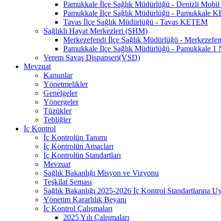
Pamukkale İlçe Sağlık Müdürlüğü - Denizli Mo
Pamukkale İlçe Sağlık Müdürlüğü - Pamukkale
Tavas İlçe Sağlık Müdürlüğü - Tavas KETEM
Sağlıklı Hayat Merkezleri (SHM)
Merkezefendi İlçe Sağlık Müdürlüğü - Merkezef
Pamukkale İlçe Sağlık Müdürlüğü - Pamukkale 
Verem Savaş Dispanseri(VSD)
Mevzuat
Kanunlar
Yönetmelikler
Genelgeler
Yönergeler
Tüzükler
Tebliğler
İç Kontrol
İç Kontrolün Tanımı
İç Kontrolün Amaçları
İç Kontrolün Standartları
Mevzuat
Sağlık Bakanlığı Misyon ve Vizyonu
Teşkilat Şeması
Sağlık Bakanlığı 2025-2026 İç Kontrol Standartlarına 
Yönetim Kararlılık Beyanı
İç Kontrol Çalışmaları
2025 Yılı Çalışmaları