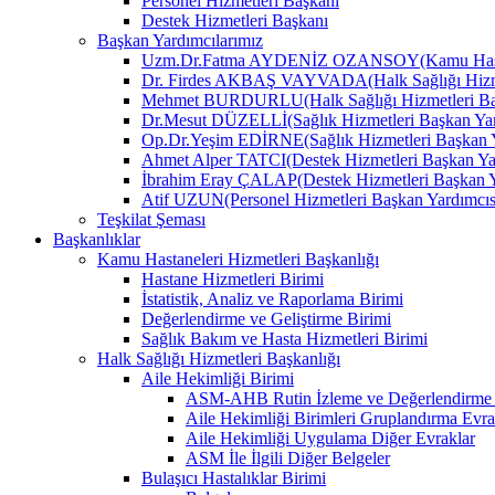
Personel Hizmetleri Başkanı
Destek Hizmetleri Başkanı
Başkan Yardımcılarımız
Uzm.Dr.Fatma AYDENİZ OZANSOY(Kamu Hastane
Dr. Firdes AKBAŞ VAYVADA(Halk Sağlığı Hizmet
Mehmet BURDURLU(Halk Sağlığı Hizmetleri Baş
Dr.Mesut DÜZELLİ(Sağlık Hizmetleri Başkan Yar
Op.Dr.Yeşim EDİRNE(Sağlık Hizmetleri Başkan Y
Ahmet Alper TATCI(Destek Hizmetleri Başkan Ya
İbrahim Eray ÇALAP(Destek Hizmetleri Başkan Y
Atif UZUN(Personel Hizmetleri Başkan Yardımcıs
Teşkilat Şeması
Başkanlıklar
Kamu Hastaneleri Hizmetleri Başkanlığı
Hastane Hizmetleri Birimi
İstatistik, Analiz ve Raporlama Birimi
Değerlendirme ve Geliştirme Birimi
Sağlık Bakım ve Hasta Hizmetleri Birimi
Halk Sağlığı Hizmetleri Başkanlığı
Aile Hekimliği Birimi
ASM-AHB Rutin İzleme ve Değerlendirme 
Aile Hekimliği Birimleri Gruplandırma Evra
Aile Hekimliği Uygulama Diğer Evraklar
ASM İle İlgili Diğer Belgeler
Bulaşıcı Hastalıklar Birimi