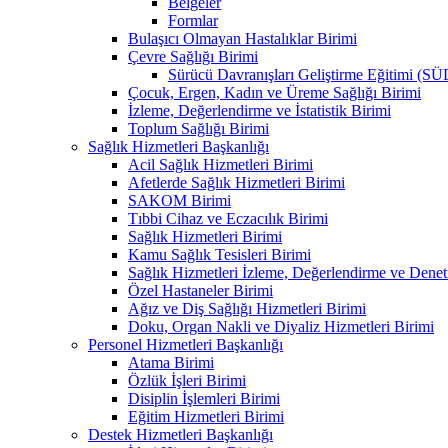
Belgeler
Formlar
Bulaşıcı Olmayan Hastalıklar Birimi
Çevre Sağlığı Birimi
Sürücü Davranışları Geliştirme Eğitimi (S
Çocuk, Ergen, Kadın ve Üreme Sağlığı Birimi
İzleme, Değerlendirme ve İstatistik Birimi
Toplum Sağlığı Birimi
Sağlık Hizmetleri Başkanlığı
Acil Sağlık Hizmetleri Birimi
Afetlerde Sağlık Hizmetleri Birimi
SAKOM Birimi
Tıbbi Cihaz ve Eczacılık Birimi
Sağlık Hizmetleri Birimi
Kamu Sağlık Tesisleri Birimi
Sağlık Hizmetleri İzleme, Değerlendirme ve Denet
Özel Hastaneler Birimi
Ağız ve Diş Sağlığı Hizmetleri Birimi
Doku, Organ Nakli ve Diyaliz Hizmetleri Birimi
Personel Hizmetleri Başkanlığı
Atama Birimi
Özlük İşleri Birimi
Disiplin İşlemleri Birimi
Eğitim Hizmetleri Birimi
Destek Hizmetleri Başkanlığı