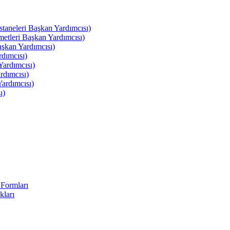
leri Başkan Yardımcısı)
leri Başkan Yardımcısı)
kan Yardımcısı)
dımcısı)
ardımcısı)
rdımcısı)
ardımcısı)
ı)
Formları
kları