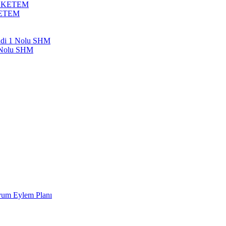
bil KETEM
 KETEM
endi 1 Nolu SHM
1 Nolu SHM
Uyum Eylem Planı