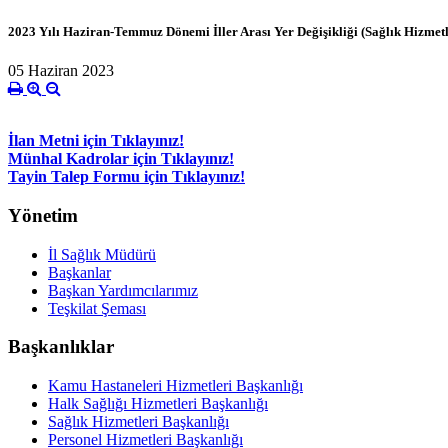
2023 Yılı Haziran-Temmuz Dönemi İller Arası Yer Değişikliği (Sağlık Hizmetle
05 Haziran 2023
İlan Metni için Tıklayınız!
Münhal Kadrolar için Tıklayınız!
Tayin Talep Formu için Tıklayınız!
Yönetim
İl Sağlık Müdürü
Başkanlar
Başkan Yardımcılarımız
Teşkilat Şeması
Başkanlıklar
Kamu Hastaneleri Hizmetleri Başkanlığı
Halk Sağlığı Hizmetleri Başkanlığı
Sağlık Hizmetleri Başkanlığı
Personel Hizmetleri Başkanlığı