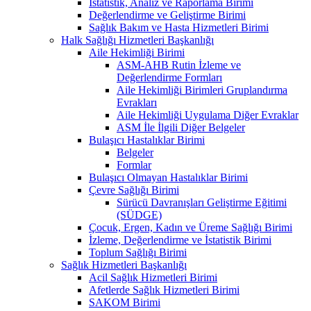
İstatistik, Analiz ve Raporlama Birimi
Değerlendirme ve Geliştirme Birimi
Sağlık Bakım ve Hasta Hizmetleri Birimi
Halk Sağlığı Hizmetleri Başkanlığı
Aile Hekimliği Birimi
ASM-AHB Rutin İzleme ve
Değerlendirme Formları
Aile Hekimliği Birimleri Gruplandırma
Evrakları
Aile Hekimliği Uygulama Diğer Evraklar
ASM İle İlgili Diğer Belgeler
Bulaşıcı Hastalıklar Birimi
Belgeler
Formlar
Bulaşıcı Olmayan Hastalıklar Birimi
Çevre Sağlığı Birimi
Sürücü Davranışları Geliştirme Eğitimi
(SÜDGE)
Çocuk, Ergen, Kadın ve Üreme Sağlığı Birimi
İzleme, Değerlendirme ve İstatistik Birimi
Toplum Sağlığı Birimi
Sağlık Hizmetleri Başkanlığı
Acil Sağlık Hizmetleri Birimi
Afetlerde Sağlık Hizmetleri Birimi
SAKOM Birimi