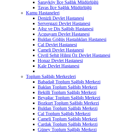
Sarayköy İlçe Sağlık Müdürlüğü
Tavas İlçe Sağlık Müdürlüğü
Kamu Hastaneleri
Denizli Devlet Hastanesi
Servergazi Devlet Hastanesi
Ağız ve Diş Sağlığı Hastanesi
Acıpayam Devlet Hastanesi
Buldan Göğüs Hastalıkları Hastanesi
Çal Devlet Hastanesi
Çameli Devlet Hastanesi
Çivril Şehit Hilmi Öz Devlet Hastanesi
Honaz Devlet Hastanesi
Kale Devlet Hastanesi
Toplum Sağlığı Merkezleri
Babadağ Toplum Sağlığı Merkezi
Baklan Toplum Sağlığı Merkezi
Bekilli Toplum Sağlığı Merkezi
Beyağaç Toplum Sağlığı Merkezi
Bozkurt Toplum Sağlığı Merkezi
Buldan Toplum Sağlığı Merkezi
Çal Toplum Sağlığı Merkezi
Çameli Toplum Sağlığı Merkezi
Çardak Toplum Sağlığı Merkezi
Güney Toplum Sağlığı Merkezi