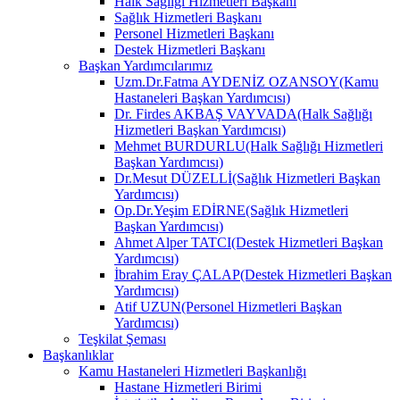
Halk Sağlığı Hizmetleri Başkanı
Sağlık Hizmetleri Başkanı
Personel Hizmetleri Başkanı
Destek Hizmetleri Başkanı
Başkan Yardımcılarımız
Uzm.Dr.Fatma AYDENİZ OZANSOY(Kamu
Hastaneleri Başkan Yardımcısı)
Dr. Firdes AKBAŞ VAYVADA(Halk Sağlığı
Hizmetleri Başkan Yardımcısı)
Mehmet BURDURLU(Halk Sağlığı Hizmetleri
Başkan Yardımcısı)
Dr.Mesut DÜZELLİ(Sağlık Hizmetleri Başkan
Yardımcısı)
Op.Dr.Yeşim EDİRNE(Sağlık Hizmetleri
Başkan Yardımcısı)
Ahmet Alper TATCI(Destek Hizmetleri Başkan
Yardımcısı)
İbrahim Eray ÇALAP(Destek Hizmetleri Başkan
Yardımcısı)
Atif UZUN(Personel Hizmetleri Başkan
Yardımcısı)
Teşkilat Şeması
Başkanlıklar
Kamu Hastaneleri Hizmetleri Başkanlığı
Hastane Hizmetleri Birimi