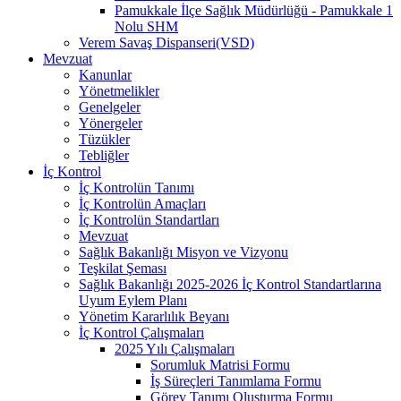
Pamukkale İlçe Sağlık Müdürlüğü - Pamukkale 1
Nolu SHM
Verem Savaş Dispanseri(VSD)
Mevzuat
Kanunlar
Yönetmelikler
Genelgeler
Yönergeler
Tüzükler
Tebliğler
İç Kontrol
İç Kontrolün Tanımı
İç Kontrolün Amaçları
İç Kontrolün Standartları
Mevzuat
Sağlık Bakanlığı Misyon ve Vizyonu
Teşkilat Şeması
Sağlık Bakanlığı 2025-2026 İç Kontrol Standartlarına
Uyum Eylem Planı
Yönetim Kararlılık Beyanı
İç Kontrol Çalışmaları
2025 Yılı Çalışmaları
Sorumluk Matrisi Formu
İş Süreçleri Tanımlama Formu
Görev Tanımı Oluşturma Formu