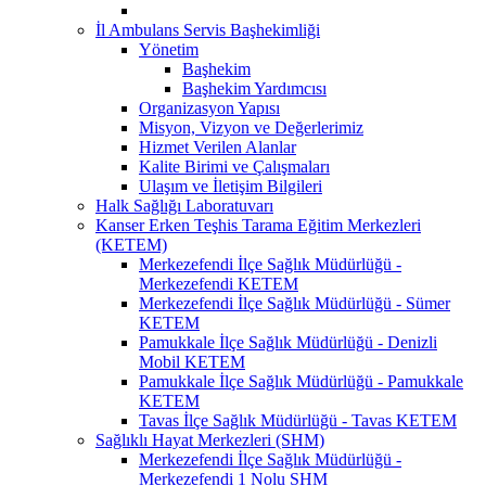
İl Ambulans Servis Başhekimliği
Yönetim
Başhekim
Başhekim Yardımcısı
Organizasyon Yapısı
Misyon, Vizyon ve Değerlerimiz
Hizmet Verilen Alanlar
Kalite Birimi ve Çalışmaları
Ulaşım ve İletişim Bilgileri
Halk Sağlığı Laboratuvarı
Kanser Erken Teşhis Tarama Eğitim Merkezleri
(KETEM)
Merkezefendi İlçe Sağlık Müdürlüğü -
Merkezefendi KETEM
Merkezefendi İlçe Sağlık Müdürlüğü - Sümer
KETEM
Pamukkale İlçe Sağlık Müdürlüğü - Denizli
Mobil KETEM
Pamukkale İlçe Sağlık Müdürlüğü - Pamukkale
KETEM
Tavas İlçe Sağlık Müdürlüğü - Tavas KETEM
Sağlıklı Hayat Merkezleri (SHM)
Merkezefendi İlçe Sağlık Müdürlüğü -
Merkezefendi 1 Nolu SHM