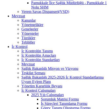
Pamukkale İlçe Sağlık Müdürlüğü - Pamukkale 1
Nolu SHM
Verem Savaş Dispanseri(VSD)
Mevzuat
Kanunlar
Yönetmelikler
Genelgeler
Yönergeler
Tüzükler
Tebliğler
İç Kontrol
İç Kontrolün Tanımı
İç Kontrolün Amaçları
İç Kontrolün Standartları
Mevzuat
Sağlık Bakanlığı Misyon ve Vizyonu
Teşkilat Şeması
Sağlık Bakanlığı 2025-2026 İç Kontrol Standartlarına
Uyum Eylem Planı
Yönetim Kararlılık Beyanı
İç Kontrol Çalışmaları
2025 Yılı Çalışmaları
Sorumluk Matrisi Formu
İş Süreçleri Tanımlama Formu
Görev Tanımı Oluşturma Formu