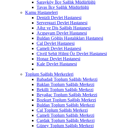
Sarayköy İlçe Sağlık Müdürlüğü
Tavas İlçe Sağlık Müdürlüğü
Kamu Hastaneleri
Denizli Devlet Hastanesi
Servergazi Devlet Hastanesi
Ağız ve Diş Sağlığı Hastanesi
Acıpayam Devlet Hastanesi
Buldan Göğüs Hastalıkları Hastanesi
Çal Devlet Hastanesi
Çameli Devlet Hastanesi
Çivril Şehit Hilmi Öz Devlet Hastanesi
Honaz Devlet Hastanesi
Kale Devlet Hastanesi
Toplum Sağlığı Merkezleri
Babadağ Toplum Sağlığı Merkezi
Baklan Toplum Sağlığı Merkezi
Bekilli Toplum Sağlığı Merkezi
Beyağaç Toplum Sağlığı Merkezi
Bozkurt Toplum Sağlığı Merkezi
Buldan Toplum Sağlığı Merkezi
Çal Toplum Sağlığı Merkezi
Çameli Toplum Sağlığı Merkezi
Çardak Toplum Sağlığı Merkezi
Güney Toplum Sağlığı Merkezi