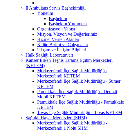
İl Ambulans Servis Başhekimliği
Yönetim
Başhekim
Başhekim Yardımcısı
Organizasyon Yapısı
Misyon, Vizyon ve Değerlerimiz
Hizmet Verilen Alanlar
Kalite Birimi ve Çalışmaları
Ulaşım ve İletişim Bilgileri
Halk Sağlığı Laboratuvarı
Kanser Erken Teşhis Tarama Eğitim Merkezleri
(KETEM)
Merkezefendi İlçe Sağlık Müdürlüğü -
Merkezefendi KETEM
Merkezefendi İlçe Sağlık Müdürlüğü - Sümer
KETEM
Pamukkale İlçe Sağlık Müdürlüğü - Denizli
Mobil KETEM
Pamukkale İlçe Sağlık Müdürlüğü - Pamukkale
KETEM
Tavas İlçe Sağlık Müdürlüğü - Tavas KETEM
Sağlıklı Hayat Merkezleri (SHM)
Merkezefendi İlçe Sağlık Müdürlüğü -
Merkezefendi 1 Nolu SHM