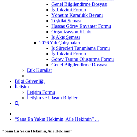
Genel Bilgilendirme Dosyası
İş Takvimi Formu
Yönetim Kararlılık Beyanı
Teşkilat Şeması
Hassas Görev Envanter Formu
Organizasyon Kitabı
İş Akış Şeması
2026 Yılı Çalışmaları
İş Süreçleri Tanımlama Formu
İş Takvimi Formu
Görev Tanımı Oluşturma Formu
Genel Bilgilendirme Dosyası
Etik Kurallar
Bilgi Güvenliği
İletişim
İletişim Formu
İletişim ve Ulaşım Bilgileri
“Sana En Yakın Hekimin, Aile Hekimin” ...
“Sana En Yakın Hekimin, Aile Hekimin”