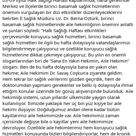
03-09 Eylül Halk Sağlığı Haftası kapsamında; hafta genelinde 
Merkez ve İlçelerde birinci basamak sağlık hizmetlerinin 
önemini vurgulayan bir dizi etkinlikler düzenleyeceklerini 
belirten İl Sağlık Müdürü Uz. Dr. Berna Öztürk, birinci 
basamak sağlık hizmetlerinde aile hekimliğinin önemini anlattı 
ve şunları söyledi: “Halk Sağlığı Haftası etkinlikleri 
çerçevesinde koruyucu sağlık hizmetleri, birinci basamak 
sağlık hizmetleri ile ilgili bu hafta dolayısıyla vatandaşlarımızı 
bilgilendirmeye çalışıyoruz ve özellikle koruyucu sağlık 
hizmetlerine dikkat çekmeye çalışıyoruz. Bu yılın en önemli 
sloganlarından biri de “Sana En Yakın Hekimin, Aile Hekimin” 
sloganı. Ben de bu hafta dolayısıyla bana en yakın olan 
hekime; Aile Hekimim Dr. Savaş Coşkun’a ziyarete geldim. 
Hem tekrar bir sağlık verilerimi gözden geçirdik, hem de 
doktorumdan yapmam gerekenler ve belki iş dolayısıyla ihmal 
ettiğim konular üzerinde bir görüş alışverişinde bulunduk. Aile 
hekimliği sistemi, uzun yıllardır ülkemizde yaygın olarak 
kullanılıyor. İlimizde yaklaşık her üç bin yüz kişiye bir aile 
hekimi düşüyor. Doğduğumuz andan ölene kadar bütün 
kayıtlarımız aile hekimimizde var. Aile hekimimiz zaman 
içerisinde değişse bile o kayıtlar yeni aile hekimimize 
devroluyor. Özellikle aile hekimlerimiz hem koruyucu sağlık 
hizmetleri konusunda bizleri bilgilendiriyorlar, hem de kronik 