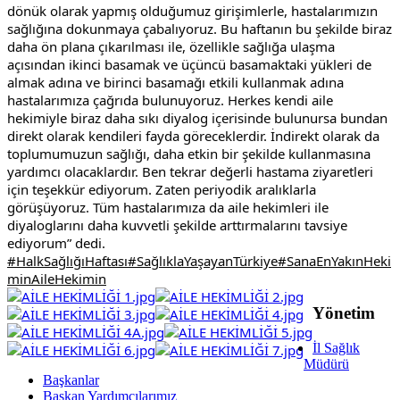
dönük olarak yapmış olduğumuz girişimlerle, hastalarımızın 
sağlığına dokunmaya çabalıyoruz. Bu haftanın bu şekilde biraz 
daha ön plana çıkarılması ile, özellikle sağlığa ulaşma 
açısından ikinci basamak ve üçüncü basamaktaki yükleri de 
almak adına ve birinci basamağı etkili kullanmak adına 
hastalarımıza çağrıda bulunuyoruz. Herkes kendi aile 
hekimiyle biraz daha sıkı diyalog içerisinde bulunursa bundan 
direkt olarak kendileri fayda göreceklerdir. İndirekt olarak da 
toplumumuzun sağlığı, daha etkin bir şekilde kullanmasına 
yardımcı olacaklardır. Ben tekrar değerli hastama ziyaretleri 
için teşekkür ediyorum. Zaten periyodik aralıklarla 
görüşüyoruz. Tüm hastalarımıza da aile hekimleri ile 
diyaloglarını daha kuvvetli şekilde arttırmalarını tavsiye 
ediyorum” dedi.
#HalkSağlığıHaftası
#SağlıklaYaşayanTürkiye
#SanaEnYakınHeki
minAileHekimin
Yönetim
İl Sağlık
Müdürü
Başkanlar
Başkan Yardımcılarımız