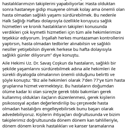
hastalıklarımızın takiplerini yapabiliyorlar. Hasta olduktan 
sonra hastaneye gidip muayene olmak kolay ama önemli olan 
hasta olmadan sağlıklı yaşamı sürdürebilmek. Bu nedenle 
Halk Sağlığı Haftası dolayısıyla özellikle koruyucu sağlık 
hizmetleri ve kronik hastalıkların takipleri konusunda 
verdikleri çok kıymetli hizmetleri için tüm aile hekimlerimize 
teşekkür ediyorum. İnşallah herkes muntazaman kontrollerini 
yaptırsın, hasta olmadan tedbirler alınabilsin ve sağlıklı 
nesiller yetişebilsin diyerek herkese bu hafta dolayısıyla 
sağlıklı günler diliyorum” diye konuştu.
Aile Hekimi Uz. Dr. Savaş Coşkun da hastaların, sağlıklı bir 
şekilde yaşamlarını sürdürebilmek adına aile hekimleri ile 
sürekli diyalogda olmalarının önemli olduğunu belirtti ve 
şöyle konuştu: “Biz aile hekimleri olarak 7’den 77’ye tüm hasta 
gruplarına hizmet vermekteyiz. Bu hastaların doğumdan 
ölüme kadar ki olan süreçte gerek tıbbi bakımları gerek 
kullanmış oldukları ilaçların düzenlenmesi, gerek kişilerin 
psikososyal açıdan değerlendirilip bu çerçevede hasta 
olmadan hastalığını engelleyebilirsek bunu başarı olarak 
advedebiliyoruz. Kişilerin ihtiyaçları doğrultusunda ve bizim 
takiplerimiz doğrultusunda dönem dönem kan tahlilleriyle, 
dönem dönem kronik hastalıkları ve kanser taramalarına 