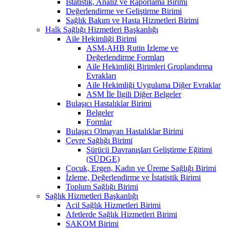
İstatistik, Analiz ve Raporlama Birimi
Değerlendirme ve Geliştirme Birimi
Sağlık Bakım ve Hasta Hizmetleri Birimi
Halk Sağlığı Hizmetleri Başkanlığı
Aile Hekimliği Birimi
ASM-AHB Rutin İzleme ve
Değerlendirme Formları
Aile Hekimliği Birimleri Gruplandırma
Evrakları
Aile Hekimliği Uygulama Diğer Evraklar
ASM İle İlgili Diğer Belgeler
Bulaşıcı Hastalıklar Birimi
Belgeler
Formlar
Bulaşıcı Olmayan Hastalıklar Birimi
Çevre Sağlığı Birimi
Sürücü Davranışları Geliştirme Eğitimi
(SÜDGE)
Çocuk, Ergen, Kadın ve Üreme Sağlığı Birimi
İzleme, Değerlendirme ve İstatistik Birimi
Toplum Sağlığı Birimi
Sağlık Hizmetleri Başkanlığı
Acil Sağlık Hizmetleri Birimi
Afetlerde Sağlık Hizmetleri Birimi
SAKOM Birimi