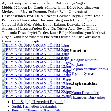
Açılış konuşmasından sonra İzmir Balçova İlçe Sağlık
Müdürlüğünden Dr. Özgür Sönmez İzmir Bölge Koordinasyon
Merkezinin Mevcut Durumu, Dokuz Eylül Üniversitesi
Hastanesi’nden Prof. Dr. Ali Necati Gökmen Beyin Ölümü Tespiti,
Pamukkale Üniversitesi Hastanesinde görevli Doktor Öğretim
Görevlisi Aslı Mete Yıldız Donör Bakımı, Bozyaka Eğitim ve
Araştırma Hastanesi’nden Doç. Dr. Türker Acar Beyin Ölümü
Tanısında Destekleyici Testler, İzmir Bölge Koordinasyon Merkezi
Organ Nakli Koordinatörü Ebe Arzu Okutan da Aile Görüşmesi
konusunda sunum yaptı.
Yönetim
İl Sağlık Müdürü
Başkanlar
Başkan Yardımcılarımız
Teşkilat Şeması
Başkanlıklar
Kamu Hastaneleri
Hizmetleri Başkanlığı
Halk Sağlığı Hizmetleri Başkanlığı
Sağlık Hizmetleri Başkanlığı
Personel Hizmetleri Başkanlığı