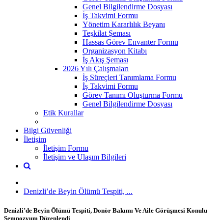
Genel Bilgilendirme Dosyası
İş Takvimi Formu
Yönetim Kararlılık Beyanı
Teşkilat Şeması
Hassas Görev Envanter Formu
Organizasyon Kitabı
İş Akış Şeması
2026 Yılı Çalışmaları
İş Süreçleri Tanımlama Formu
İş Takvimi Formu
Görev Tanımı Oluşturma Formu
Genel Bilgilendirme Dosyası
Etik Kurallar
Bilgi Güvenliği
İletişim
İletişim Formu
İletişim ve Ulaşım Bilgileri
Denizli’de Beyin Ölümü Tespiti, ...
Denizli’de Beyin Ölümü Tespiti, Donör Bakımı Ve Aile Görüşmesi Konulu
Sempozyum Düzenlendi