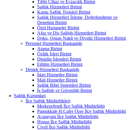
Tıbbi Cihaz ve Eczacılık Birimi
Sağlık Hizmetleri Birimi
Kamu Sağlık Tesisleri Birimi
Sağlık Hizmetleri İzleme, Değerlendirme ve
Denetimi Birimi
Özel Hastaneler Birimi
Ağız ve Diş Sağlığı Hizmetleri Birimi
Doku, Organ Nakli ve Diyaliz Hizmetleri Birimi
Personel Hizmetleri Başkanlığı
Atama Birimi
Özlük İşleri Birimi
Disiplin İşlemleri Birimi
Eğitim Hizmetleri Birimi
Destek Hizmetleri Başkanlığı
İdari Hizmetler Birimi
Mali Hizmetler Birimi
Sağlık Bilgi Sistemleri Birimi
İş Sağlığı ve Güvenliği Birimi
Sağlık Kurumları
İlçe Sağlık Müdürlükleri
Merkezefendi İlçe Sağlık Müdürlüğü
Pamukkale H.Cafer Özer İlçe Sağlık Müdürlüğü
Acıpayam İlçe Sağlık Müdürlüğü
Honaz İlçe Sağlık Müdürlüğü
Çivril İlçe Sağlık Müdürlüğü