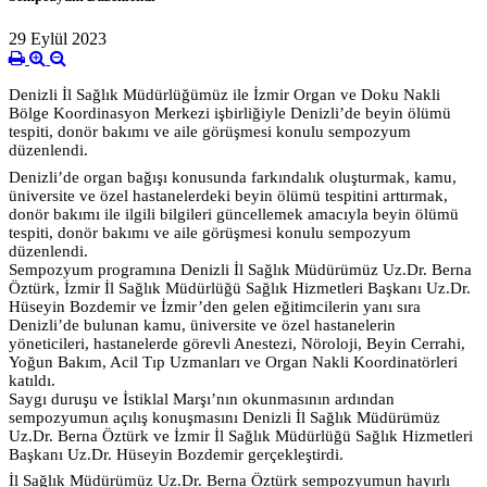
29 Eylül 2023
Denizli İl Sağlık Müdürlüğümüz ile İzmir Organ ve Doku Nakli
Bölge
Koordinasyon Merkezi işbirliğiyle Denizli’de beyin ölümü
tespiti, donör bakımı ve aile görüşmesi konulu sempozyum
düzenlendi.
Denizli’de organ bağışı konusunda farkındalık oluşturmak, kamu,
üniversite ve özel hastanelerdeki beyin ölümü tespitini arttırmak,
donör bakımı ile ilgili bilgileri güncellemek amacıyla beyin ölümü
tespiti, donör bakımı ve aile görüşmesi konulu sempozyum
düzenlendi.
Sempozyum programına Denizli İl Sağlık Müdürümüz Uz.Dr. Berna
Öztürk, İzmir İl Sağlık Müdürlüğü Sağlık Hizmetleri Başkanı Uz.Dr.
Hüseyin Bozdemir ve İzmir’den gelen eğitimcilerin yanı sıra
Denizli’de bulunan kamu, üniversite ve özel hastanelerin
yöneticileri, hastanelerde görevli Anestezi, Nöroloji, Beyin Cerrahi,
Yoğun Bakım, Acil Tıp Uzmanları ve Organ Nakli Koordinatörleri
katıldı.
Saygı duruşu ve İstiklal Marşı’nın okunmasının ardından
sempozyumun açılış konuşmasını Denizli İl Sağlık Müdürümüz
Uz.Dr. Berna Öztürk ve İzmir İl Sağlık Müdürlüğü Sağlık Hizmetleri
Başkanı Uz.Dr. Hüseyin Bozdemir gerçekleştirdi.
İl Sağlık Müdürümüz Uz.Dr. Berna Öztürk sempozyumun hayırlı