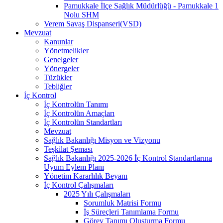
Pamukkale İlçe Sağlık Müdürlüğü - Pamukkale 1
Nolu SHM
Verem Savaş Dispanseri(VSD)
Mevzuat
Kanunlar
Yönetmelikler
Genelgeler
Yönergeler
Tüzükler
Tebliğler
İç Kontrol
İç Kontrolün Tanımı
İç Kontrolün Amaçları
İç Kontrolün Standartları
Mevzuat
Sağlık Bakanlığı Misyon ve Vizyonu
Teşkilat Şeması
Sağlık Bakanlığı 2025-2026 İç Kontrol Standartlarına
Uyum Eylem Planı
Yönetim Kararlılık Beyanı
İç Kontrol Çalışmaları
2025 Yılı Çalışmaları
Sorumluk Matrisi Formu
İş Süreçleri Tanımlama Formu
Görev Tanımı Oluşturma Formu