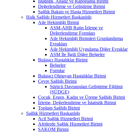
İstatistik, Analiz ve Raporlama Birimi
Değerlendirme ve Geliştirme Birimi
Sağlık Bakım ve Hasta Hizmetleri Birimi
Halk Sağlığı Hizmetleri Başkanlığı
Aile Hekimliği Birimi
ASM-AHB Rutin İzleme ve
Değerlendirme Formları
Aile Hekimliği Birimleri Gruplandırma
Evrakları
Aile Hekimliği Uygulama Diğer Evraklar
ASM İle İlgili Diğer Belgeler
Bulaşıcı Hastalıklar Birimi
Belgeler
Formlar
Bulaşıcı Olmayan Hastalıklar Birimi
Çevre Sağlığı Birimi
Sürücü Davranışları Geliştirme Eğitimi
(SÜDGE)
Çocuk, Ergen, Kadın ve Üreme Sağlığı Birimi
İzleme, Değerlendirme ve İstatistik Birimi
Toplum Sağlığı Birimi
Sağlık Hizmetleri Başkanlığı
Acil Sağlık Hizmetleri Birimi
Afetlerde Sağlık Hizmetleri Birimi
SAKOM Birimi