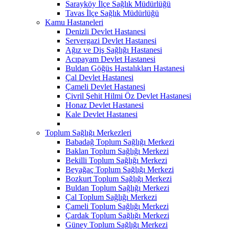
Sarayköy İlçe Sağlık Müdürlüğü
Tavas İlçe Sağlık Müdürlüğü
Kamu Hastaneleri
Denizli Devlet Hastanesi
Servergazi Devlet Hastanesi
Ağız ve Diş Sağlığı Hastanesi
Acıpayam Devlet Hastanesi
Buldan Göğüs Hastalıkları Hastanesi
Çal Devlet Hastanesi
Çameli Devlet Hastanesi
Çivril Şehit Hilmi Öz Devlet Hastanesi
Honaz Devlet Hastanesi
Kale Devlet Hastanesi
Toplum Sağlığı Merkezleri
Babadağ Toplum Sağlığı Merkezi
Baklan Toplum Sağlığı Merkezi
Bekilli Toplum Sağlığı Merkezi
Beyağaç Toplum Sağlığı Merkezi
Bozkurt Toplum Sağlığı Merkezi
Buldan Toplum Sağlığı Merkezi
Çal Toplum Sağlığı Merkezi
Çameli Toplum Sağlığı Merkezi
Çardak Toplum Sağlığı Merkezi
Güney Toplum Sağlığı Merkezi