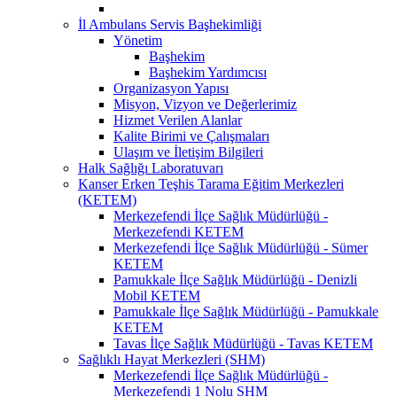
İl Ambulans Servis Başhekimliği
Yönetim
Başhekim
Başhekim Yardımcısı
Organizasyon Yapısı
Misyon, Vizyon ve Değerlerimiz
Hizmet Verilen Alanlar
Kalite Birimi ve Çalışmaları
Ulaşım ve İletişim Bilgileri
Halk Sağlığı Laboratuvarı
Kanser Erken Teşhis Tarama Eğitim Merkezleri
(KETEM)
Merkezefendi İlçe Sağlık Müdürlüğü -
Merkezefendi KETEM
Merkezefendi İlçe Sağlık Müdürlüğü - Sümer
KETEM
Pamukkale İlçe Sağlık Müdürlüğü - Denizli
Mobil KETEM
Pamukkale İlçe Sağlık Müdürlüğü - Pamukkale
KETEM
Tavas İlçe Sağlık Müdürlüğü - Tavas KETEM
Sağlıklı Hayat Merkezleri (SHM)
Merkezefendi İlçe Sağlık Müdürlüğü -
Merkezefendi 1 Nolu SHM