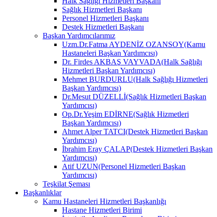
Halk Sağlığı Hizmetleri Başkanı
Sağlık Hizmetleri Başkanı
Personel Hizmetleri Başkanı
Destek Hizmetleri Başkanı
Başkan Yardımcılarımız
Uzm.Dr.Fatma AYDENİZ OZANSOY(Kamu
Hastaneleri Başkan Yardımcısı)
Dr. Firdes AKBAŞ VAYVADA(Halk Sağlığı
Hizmetleri Başkan Yardımcısı)
Mehmet BURDURLU(Halk Sağlığı Hizmetleri
Başkan Yardımcısı)
Dr.Mesut DÜZELLİ(Sağlık Hizmetleri Başkan
Yardımcısı)
Op.Dr.Yeşim EDİRNE(Sağlık Hizmetleri
Başkan Yardımcısı)
Ahmet Alper TATCI(Destek Hizmetleri Başkan
Yardımcısı)
İbrahim Eray ÇALAP(Destek Hizmetleri Başkan
Yardımcısı)
Atif UZUN(Personel Hizmetleri Başkan
Yardımcısı)
Teşkilat Şeması
Başkanlıklar
Kamu Hastaneleri Hizmetleri Başkanlığı
Hastane Hizmetleri Birimi