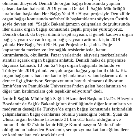
olmasını dileyerek Denizli’de organ bağışı konusunda yapılan
çalışmalardan bahsetti. 2019 yılında Denizli İl Sağlık Müdürlüğü
tarafından başlatılan Her Bağış Yeni Bir Hayat projesiyle Denizli’de
organ bağışı konusunda seferberlik başlattıklarını söyleyen Öztürk
şöyle devam etti: “Sağlık Bakanlığımızın çalışmaları doğrultusunda
iller olarak organ bağışı konusunda çeşitli projeler yürütüyoruz.
Denizli olarak da beyin ölümü tespit sayısını, il geneli kadavra organ
bağış sayısını ve canlı organ bağış sayısını arttırmak için 2019
yılında Her Bağış Yeni Bir Hayat Projesine başladık. Proje
kapsamında merkez ve ilçe sağlık tesislerimizde, kamu
kurumlarında, okullarda, Pazar yerlerinde, alışveriş merkezlerinde
stantlar açarak organ bağışını anlattık. Denizli halkı da projemize
duyarsız kalmadı. 13 bin 624 kişi organ bağışında bulundu ve
Türkiye’de 2019 yılında en çok organ bağışı yapılan il olduk. Biz
organ bağışını sahada ne kadar iyi anlatırsak vatandaşlarımız da o
derece ilgi gösteriyor. Sempozyumun hayırlı olmasını diliyorum.
İzmir’den ve Pamukkale Üniversitesi’nden gelen hocalarımıza ve
diğer tüm katılımcılara çok teşekkür ediyorum” dedi.
İzmir İl Sağlık Müdürlüğü Sağlık Hizmetleri Başkanı Uz.Dr. Hüseyin
Bozdemir de Sağlık Bakanlığı’nın öncülüğünde diğer kurumların ve
medyanın desteği ile Türkiye’de organ bağışı konusunda farkındalık
çalışmalarının bağış oranlarına olumlu yansıdığını belirtti. Şuan da
Ulusal organ bekleme listesinde 31 bin 613 hasta olduğunu ve
bunun 3 bin 837’sinin İzmir Bölge Koordinasyon Merkezi’nde
olduğundan bahseden Bozdemir, sempozyuma katılan eğitimcilere
ve katılımcılara çok teşekkür etti.