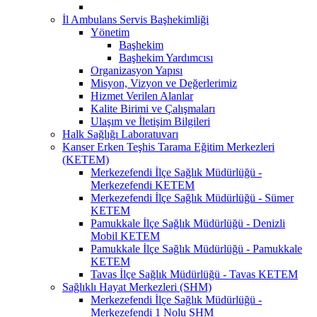
İl Ambulans Servis Başhekimliği
Yönetim
Başhekim
Başhekim Yardımcısı
Organizasyon Yapısı
Misyon, Vizyon ve Değerlerimiz
Hizmet Verilen Alanlar
Kalite Birimi ve Çalışmaları
Ulaşım ve İletişim Bilgileri
Halk Sağlığı Laboratuvarı
Kanser Erken Teşhis Tarama Eğitim Merkezleri
(KETEM)
Merkezefendi İlçe Sağlık Müdürlüğü -
Merkezefendi KETEM
Merkezefendi İlçe Sağlık Müdürlüğü - Sümer
KETEM
Pamukkale İlçe Sağlık Müdürlüğü - Denizli
Mobil KETEM
Pamukkale İlçe Sağlık Müdürlüğü - Pamukkale
KETEM
Tavas İlçe Sağlık Müdürlüğü - Tavas KETEM
Sağlıklı Hayat Merkezleri (SHM)
Merkezefendi İlçe Sağlık Müdürlüğü -
Merkezefendi 1 Nolu SHM