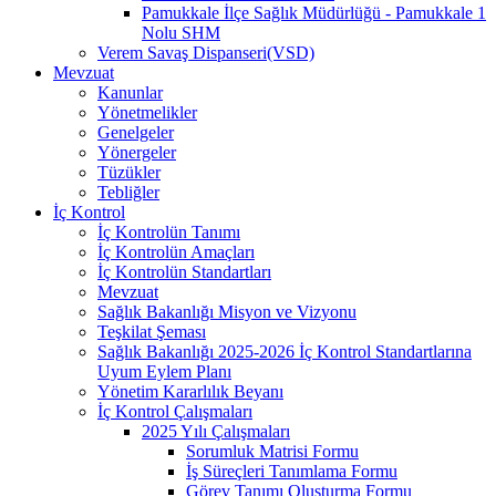
Pamukkale İlçe Sağlık Müdürlüğü - Pamukkale 1
Nolu SHM
Verem Savaş Dispanseri(VSD)
Mevzuat
Kanunlar
Yönetmelikler
Genelgeler
Yönergeler
Tüzükler
Tebliğler
İç Kontrol
İç Kontrolün Tanımı
İç Kontrolün Amaçları
İç Kontrolün Standartları
Mevzuat
Sağlık Bakanlığı Misyon ve Vizyonu
Teşkilat Şeması
Sağlık Bakanlığı 2025-2026 İç Kontrol Standartlarına
Uyum Eylem Planı
Yönetim Kararlılık Beyanı
İç Kontrol Çalışmaları
2025 Yılı Çalışmaları
Sorumluk Matrisi Formu
İş Süreçleri Tanımlama Formu
Görev Tanımı Oluşturma Formu