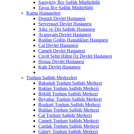
Sarayköy İlçe Sağlık Müdürlüğü
Tavas İlçe Sağlık Müdürlüğü
Kamu Hastaneleri
Denizli Devlet Hastanesi
Servergazi Devlet Hastanesi
Ağız ve Diş Sağlığı Hastanesi
Acıpayam Devlet Hastanesi
Buldan Göğüs Hastalıkları Hastanesi
Çal Devlet Hastanesi
Çameli Devlet Hastanesi
Çivril Şehit Hilmi Öz Devlet Hastanesi
Honaz Devlet Hastanesi
Kale Devlet Hastanesi
Toplum Sağlığı Merkezleri
Babadağ Toplum Sağlığı Merkezi
Baklan Toplum Sağlığı Merkezi
Bekilli Toplum Sağlığı Merkezi
Beyağaç Toplum Sağlığı Merkezi
Bozkurt Toplum Sağlığı Merkezi
Buldan Toplum Sağlığı Merkezi
Çal Toplum Sağlığı Merkezi
Çameli Toplum Sağlığı Merkezi
Çardak Toplum Sağlığı Merkezi
Güney Toplum Sağlığı Merkezi