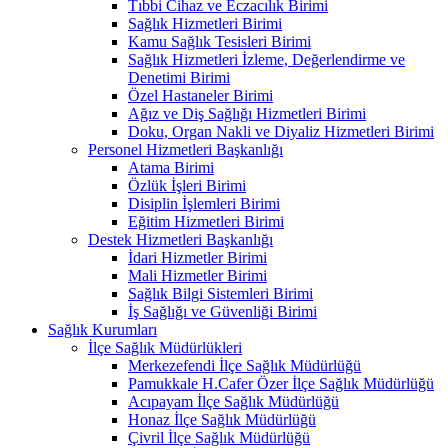
Tıbbi Cihaz ve Eczacılık Birimi
Sağlık Hizmetleri Birimi
Kamu Sağlık Tesisleri Birimi
Sağlık Hizmetleri İzleme, Değerlendirme ve
Denetimi Birimi
Özel Hastaneler Birimi
Ağız ve Diş Sağlığı Hizmetleri Birimi
Doku, Organ Nakli ve Diyaliz Hizmetleri Birimi
Personel Hizmetleri Başkanlığı
Atama Birimi
Özlük İşleri Birimi
Disiplin İşlemleri Birimi
Eğitim Hizmetleri Birimi
Destek Hizmetleri Başkanlığı
İdari Hizmetler Birimi
Mali Hizmetler Birimi
Sağlık Bilgi Sistemleri Birimi
İş Sağlığı ve Güvenliği Birimi
Sağlık Kurumları
İlçe Sağlık Müdürlükleri
Merkezefendi İlçe Sağlık Müdürlüğü
Pamukkale H.Cafer Özer İlçe Sağlık Müdürlüğü
Acıpayam İlçe Sağlık Müdürlüğü
Honaz İlçe Sağlık Müdürlüğü
Çivril İlçe Sağlık Müdürlüğü