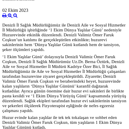
02 Ekim 2023
Denizli İl Sağlık Müdürlüğümüz ile Denizli Aile ve Sosyal Hizmetler
İl Müdürlüğü işbirliğinde ‘1 Ekim Dünya Yaşlılar Günü’ nedeniyle
Huzurevinde etkinlik düzenlendi. Denizli Valimiz Ömer Faruk
Coşkun’un katılımı ile gerçekleştirilen etkinlikte; huzurevi
sakinlerinin hem ‘Dünya Yaşlılar Günü kutlandı hem de tansiyon,
şeker ölçümleri yapıldı.
‘1 Ekim Yaşlılar Günü’ dolayısıyla Denizli Valimiz Ömer Faruk
Coşkun, Denizli İl Sağlık Müdürümüz Uz.Dr. Berna Öztürk, Denizli
Aile ve
Sosyal Hizmetler İl Müdürü Kadriye Özer Bici, İl Sağlık
Müdürlüğümüz ile Aile ve Sosyal Hizmetler İl Müdürlüğü çalışanları
tarafından huzurevine ziyaret gerçekleştirildi. Ziyarette; Denizli
Valimiz Ömer Faruk Coşkun ve beraberindeki heyet, huzurevinde
kalan yaşlıların ‘Dünya Yaşlılar Gününü’ karanfil dağıtarak
kutladılar. Ayrıca günün önemine dair huzur evi sakinleri ile birlikte
pasta kesildi ve ‘1 Ekim Dünya Yürüyüş Günü’ kapsamında yürüyüş
düzenlendi. Sağlık ekipleri tarafından huzur evi sakinlerinin tansiyon
ve şekerleri ölçülerek Fizyoterapist eşliğinde de nefes egzersiz
çalışması yapıldı.
Huzur evinde kalan yaşlılar ile tek tek tokalaşan ve sohbet eden
Denizli Valimiz Ömer Faruk Coşkun, tüm yaşlıların 1 Ekim Dünya
Yaşlılar Gününü kutladı.