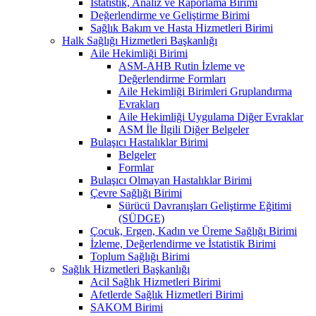
İstatistik, Analiz ve Raporlama Birimi
Değerlendirme ve Geliştirme Birimi
Sağlık Bakım ve Hasta Hizmetleri Birimi
Halk Sağlığı Hizmetleri Başkanlığı
Aile Hekimliği Birimi
ASM-AHB Rutin İzleme ve
Değerlendirme Formları
Aile Hekimliği Birimleri Gruplandırma
Evrakları
Aile Hekimliği Uygulama Diğer Evraklar
ASM İle İlgili Diğer Belgeler
Bulaşıcı Hastalıklar Birimi
Belgeler
Formlar
Bulaşıcı Olmayan Hastalıklar Birimi
Çevre Sağlığı Birimi
Sürücü Davranışları Geliştirme Eğitimi
(SÜDGE)
Çocuk, Ergen, Kadın ve Üreme Sağlığı Birimi
İzleme, Değerlendirme ve İstatistik Birimi
Toplum Sağlığı Birimi
Sağlık Hizmetleri Başkanlığı
Acil Sağlık Hizmetleri Birimi
Afetlerde Sağlık Hizmetleri Birimi
SAKOM Birimi