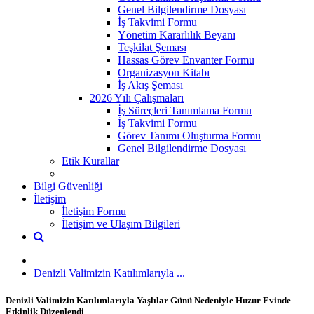
Genel Bilgilendirme Dosyası
İş Takvimi Formu
Yönetim Kararlılık Beyanı
Teşkilat Şeması
Hassas Görev Envanter Formu
Organizasyon Kitabı
İş Akış Şeması
2026 Yılı Çalışmaları
İş Süreçleri Tanımlama Formu
İş Takvimi Formu
Görev Tanımı Oluşturma Formu
Genel Bilgilendirme Dosyası
Etik Kurallar
Bilgi Güvenliği
İletişim
İletişim Formu
İletişim ve Ulaşım Bilgileri
Denizli Valimizin Katılımlarıyla ...
Denizli Valimizin Katılımlarıyla Yaşlılar Günü Nedeniyle Huzur Evinde
Etkinlik Düzenlendi