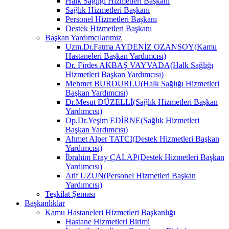
Halk Sağlığı Hizmetleri Başkanı
Sağlık Hizmetleri Başkanı
Personel Hizmetleri Başkanı
Destek Hizmetleri Başkanı
Başkan Yardımcılarımız
Uzm.Dr.Fatma AYDENİZ OZANSOY(Kamu
Hastaneleri Başkan Yardımcısı)
Dr. Firdes AKBAŞ VAYVADA(Halk Sağlığı
Hizmetleri Başkan Yardımcısı)
Mehmet BURDURLU(Halk Sağlığı Hizmetleri
Başkan Yardımcısı)
Dr.Mesut DÜZELLİ(Sağlık Hizmetleri Başkan
Yardımcısı)
Op.Dr.Yeşim EDİRNE(Sağlık Hizmetleri
Başkan Yardımcısı)
Ahmet Alper TATCI(Destek Hizmetleri Başkan
Yardımcısı)
İbrahim Eray ÇALAP(Destek Hizmetleri Başkan
Yardımcısı)
Atif UZUN(Personel Hizmetleri Başkan
Yardımcısı)
Teşkilat Şeması
Başkanlıklar
Kamu Hastaneleri Hizmetleri Başkanlığı
Hastane Hizmetleri Birimi