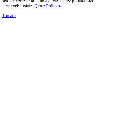
şekilde çerezler kullanmaktayız. Çerez politikamızı
inceleyebilirsiniz.
Çerez Politikası
Tamam